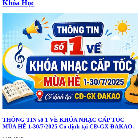
Khóa Học
THÔNG TIN số 1 VỀ KHÓA NHẠC CẤP TỐC
MÙA HÈ 1-30/7/2025 Cố định tại CĐ-GX ĐAKAO.