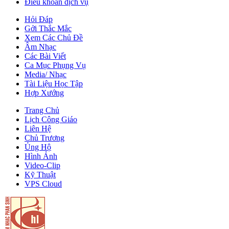
Điều khoản dịch vụ
Hỏi Đáp
Gởi Thắc Mắc
Xem Các Chủ Đề
Âm Nhạc
Các Bài Viết
Ca Mục Phụng Vụ
Media/ Nhạc
Tài Liệu Học Tập
Hợp Xướng
Trang Chủ
Lịch Công Giáo
Liên Hệ
Chủ Trương
Ủng Hộ
Hình Ảnh
Video-Clip
Kỹ Thuật
VPS Cloud