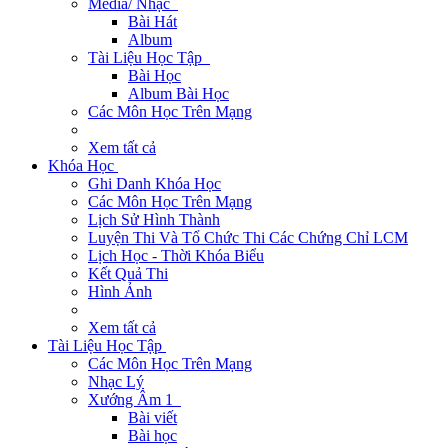
Media/ Nhạc
Bài Hát
Album
Tài Liệu Học Tập
Bài Học
Album Bài Học
Các Môn Học Trên Mạng
Xem tất cả
Khóa Học
Ghi Danh Khóa Học
Các Môn Học Trên Mạng
Lịch Sử Hình Thành
Luyện Thi Và Tổ Chức Thi Các Chứng Chỉ LCM
Lịch Học - Thời Khóa Biểu
Kết Quả Thi
Hình Ảnh
Xem tất cả
Tài Liệu Học Tập
Các Môn Học Trên Mạng
Nhạc Lý
Xướng Âm 1
Bài viết
Bài học