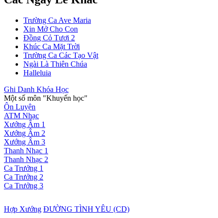
Trường Ca Ave Maria
Xin Mở Cho Con
Đồng Cỏ Tươi 2
Khúc Ca Mặt Trời
Trường Ca Các Tạo Vật
Ngài Là Thiên Chúa
Halleluia
Ghi Danh Khóa Học
Một số môn "Khuyến học"
Ôn Luyện
ATM Nhạc
Xướng Âm 1
Xướng Âm 2
Xướng Âm 3
Thanh Nhạc 1
Thanh Nhạc 2
Ca Trưởng 1
Ca Trưởng 2
Ca Trưởng 3
Hợp Xướng
ĐƯỜNG TÌNH YÊU (CD)