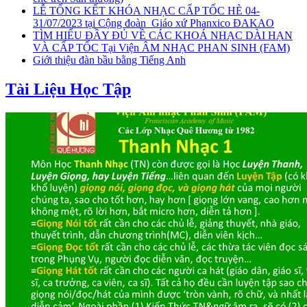
LỄ TỔNG KẾT KHÓA NHẠC CẤP TỐC HÈ 04-
31/07/2023 tại Cộng đoàn_Giáo xứ Phanxico ĐAKAO
TÌM HIỂU ĐẦY ĐỦ VỀ CÁC KHOÁ NHẠC DÀI HẠN
VÀ CẤP TỐC Tại Viện ÂM NHẠC PHAN SINH (FAM)
Giới thiệu đàn bầu bằng Tiếng Anh
Tài Liệu Học Tập