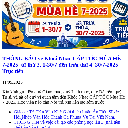
THÔNG BÁO về Khoá Nhạc CẤP TỐC MÙA HÈ
7-2025, từ thứ 3, 1-30/7 đến trưa thứ 4, 30/7-2025
Trực tiếp
11/05/2025
Xin kính gửi đến quý Giám mục, quý Linh mục, quý Bề trên, quý
Tu sĩ, và tất cả quý vị quan tâm đến Khóa Nhạc CẤP TỐC Mùa Hè
7-2025, Học viên nào cần Nội trú, xin liên lạc sớm trước
Giáo sư TS Trần Văn Khê Giới thiệu Luận Án Tiến Sĩ về:
Hội Nhập Văn Hóa Thánh Ca Phụng Vụ Tại Việt Nam.
THÔNG TIN về việc cải tạo các phòng học lầu 3 (nhà tiền
chế trên Sân thượng)