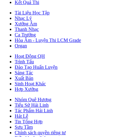
Kết Quả Thi
Tài Liệu Học Tập
Nhạc Lý
Xướng Âm
Thanh Nhạc
Ca Trưởng
Hòa Âm - Luyện Thi LCM Grade
Organ
Hoạt Động QH
Trình Tấu
Đào Tạo Huấn Luyện
Sáng Tác
Xuất Bản
Sinh Hoạt Khác
Hợp Xướng
Nhóm Quê Hương
Tiểu Sử Hải Linh
Tác Phẩm Hải Linh
Hát Lễ
Tin Tổng Hợp
Sưu Tầm
Chính sách quyền riêng tư