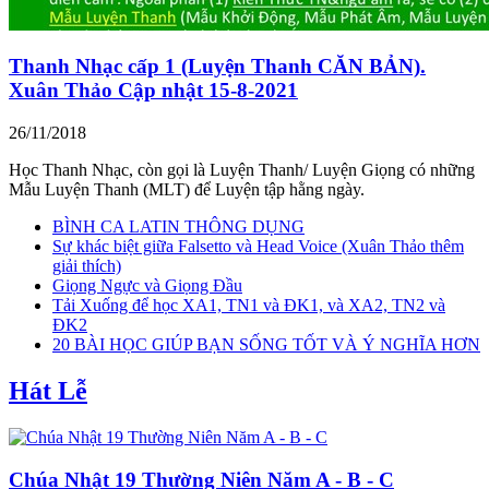
Thanh Nhạc cấp 1 (Luyện Thanh CĂN BẢN).
Xuân Thảo Cập nhật 15-8-2021
26/11/2018
Học Thanh Nhạc, còn gọi là Luyện Thanh/ Luyện Giọng có những
Mẫu Luyện Thanh (MLT) để Luyện tập hằng ngày.
BÌNH CA LATIN THÔNG DỤNG
Sự khác biệt giữa Falsetto và Head Voice (Xuân Thảo thêm
giải thích)
Giọng Ngực và Giọng Đầu
Tải Xuống để học XA1, TN1 và ĐK1, và XA2, TN2 và
ĐK2
20 BÀI HỌC GIÚP BẠN SỐNG TỐT VÀ Ý NGHĨA HƠN
Hát Lễ
Chúa Nhật 19 Thường Niên Năm A - B - C