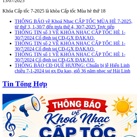
13/07/2025
Khóa Cấp tốc 7-2025 là khòa Cấp tốc Mùa hè thứ 18
THÔNG BÁO về Khoá Nhạc CẤP TỐC MÙA HÈ 7-2025,
từ thứ 3, 1-30/7 đến trưa thứ 4, 30/7-2025 Trực tiếp
THÔNG TIN số 3 VỀ KHÓA NHẠC CẤP TỐC HÈ 1-
30/7/2024 Cố định tại CĐ-GX ĐAKAO.
THÔNG TIN số 2 VỀ KHÓA NHẠC CẤP TỐC HÈ 1-
30/7/2024 Cố định tại CĐ-GX ĐAKAO.
THÔNG TIN số 1 VỀ KHÓA NHẠC CẤP TỐC HÈ 1-
30/7/2024 Cố định tại CĐ-GX ĐAKAO.
THÔNG BÁO CĐ QUÊ HƯƠNG: Chuẩn bị lễ Hiển Linh
chiều 7-1-2024 tại gx Đa kao, giỗ 36 năm nhạc sư Hải Linh
Tin Tổng Hợp