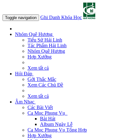
Ghi Danh Khóa Học
Toggle navigation
Nhóm Quê Hương
Tiểu Sử Hải Linh
Tác Phẩm Hải Linh
Nhóm Quê Hương
Hợp Xướng
Xem tất cả
Hỏi Đáp
Gởi Thắc Mắc
Xem Các Chủ Đề
Xem tất cả
Âm Nhạc
Các Bài Viết
Ca Mục Phụng Vụ
Bài Hát
Album Ngày Lễ
Ca Mục Phụng Vụ Tổng Hợp
Hợp Xướng