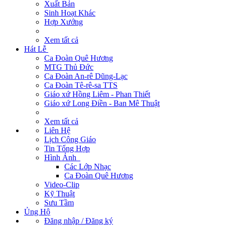
Xuất Bản
Sinh Hoạt Khác
Hợp Xướng
Xem tất cả
Hát Lễ
Ca Đoàn Quê Hương
MTG Thủ Đức
Ca Đoàn An-rê Dũng-Lạc
Ca Đoàn Tê-rê-sa TTS
Giáo xứ Hồng Liêm - Phan Thiết
Giáo xứ Long Điền - Ban Mê Thuật
Xem tất cả
Liên Hệ
Lịch Công Giáo
Tin Tổng Hợp
Hình Ảnh
Các Lớp Nhạc
Ca Đoàn Quê Hương
Video-Clip
Kỹ Thuật
Sưu Tầm
Ủng Hộ
Đăng nhập / Đăng ký