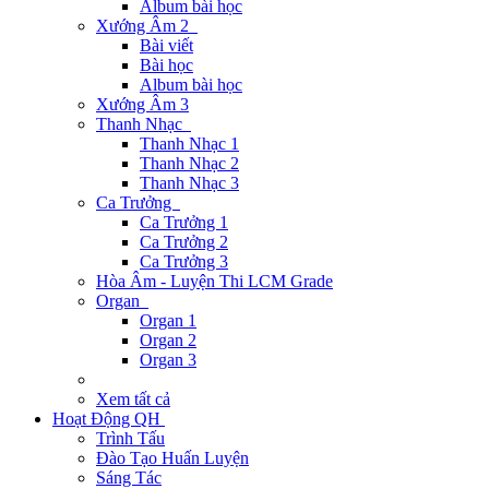
Album bài học
Xướng Âm 2
Bài viết
Bài học
Album bài học
Xướng Âm 3
Thanh Nhạc
Thanh Nhạc 1
Thanh Nhạc 2
Thanh Nhạc 3
Ca Trưởng
Ca Trưởng 1
Ca Trưởng 2
Ca Trưởng 3
Hòa Âm - Luyện Thi LCM Grade
Organ
Organ 1
Organ 2
Organ 3
Xem tất cả
Hoạt Động QH
Trình Tấu
Đào Tạo Huấn Luyện
Sáng Tác