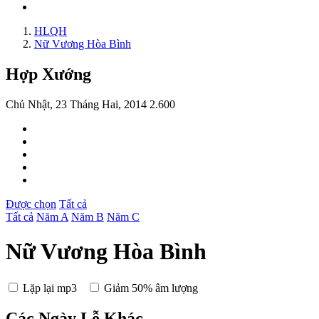
HLQH
Nữ Vương Hòa Bình
Hợp Xướng
Chủ Nhật, 23 Tháng Hai, 2014
2.600
Được chọn
Tất cả
Tất cả
Năm A
Năm B
Năm C
Nữ Vương Hòa Bình
Lặp lại mp3
Giảm 50% âm lượng
Các Ngày Lễ Khác