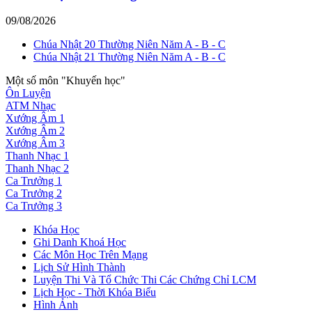
09/08/2026
Chúa Nhật 20 Thường Niên Năm A - B - C
Chúa Nhật 21 Thường Niên Năm A - B - C
Một số môn "Khuyến học"
Ôn Luyện
ATM Nhạc
Xướng Âm 1
Xướng Âm 2
Xướng Âm 3
Thanh Nhạc 1
Thanh Nhạc 2
Ca Trưởng 1
Ca Trưởng 2
Ca Trưởng 3
Khóa Học
Ghi Danh Khoá Học
Các Môn Học Trên Mạng
Lịch Sử Hình Thành
Luyện Thi Và Tổ Chức Thi Các Chứng Chỉ LCM
Lịch Học - Thời Khóa Biểu
Hình Ảnh