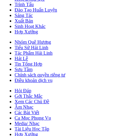
Trình Tấu
Đào Tạo Huấn Luyện
Sáng Tác
Xuất Bản
Sinh Hoạt Khác
Hợp Xướng
Nhóm Quê Hương
Tiểu Sử Hải Linh
Tác Phẩm Hải Linh
Hát Lễ
Tin Tổng Hợp
Sưu Tầm
Chính sách quyền riêng tư
Điều khoản dịch vụ
Hỏi Đáp
Gởi Thắc Mắc
Xem Các Chủ Đề
Âm Nhạc
Các Bài Viết
Ca Mục Phụng Vụ
Media/ Nhạc
Tài Liệu Học Tập
Hợp Xướng