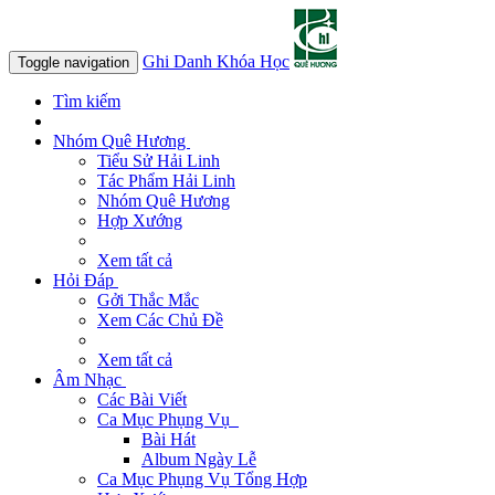
Ghi Danh Khóa Học
Toggle navigation
Tìm kiếm
Nhóm Quê Hương
Tiểu Sử Hải Linh
Tác Phẩm Hải Linh
Nhóm Quê Hương
Hợp Xướng
Xem tất cả
Hỏi Đáp
Gởi Thắc Mắc
Xem Các Chủ Đề
Xem tất cả
Âm Nhạc
Các Bài Viết
Ca Mục Phụng Vụ
Bài Hát
Album Ngày Lễ
Ca Mục Phụng Vụ Tổng Hợp