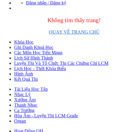
Đăng nhập / Đăng ký
Không tìm thấy trang!
QUAY VỀ TRANG CHỦ
Khóa Học
Ghi Danh Khoá Học
Các Môn Học Trên Mạng
Lịch Sử Hình Thành
Luyện Thi Và Tổ Chức Thi Các Chứng Chỉ LCM
Lịch Học - Thời Khóa Biểu
Hình Ảnh
Kết Quả Thi
Tài Liệu Học Tập
Nhạc Lý
Xướng Âm
Thanh Nhạc
Ca Trưởng
Hòa Âm - Luyện Thi LCM Grade
Organ
Hoạt Động QH