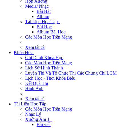
Hợp Xướng
Media/ Nhạc
Bài Hát
Album
Tài Liệu Học Tập
Bài Học
Album Bài Học
Các Môn Học Trên Mạng
Xem tất cả
Khóa Học
Ghi Danh Khóa Học
Các Môn Học Trên Mạng
Lịch Sử Hình Thành
Luyện Thi Và Tổ Chức Thi Các Chứng Chỉ LCM
Lịch Học - Thời Khóa Biểu
Kết Quả Thi
Hình Ảnh
Xem tất cả
Tài Liệu Học Tập
Các Môn Học Trên Mạng
Nhạc Lý
Xướng Âm 1
Bài viết