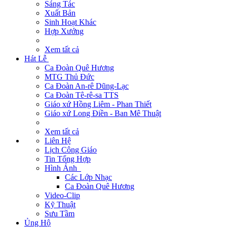
Sáng Tác
Xuất Bản
Sinh Hoạt Khác
Hợp Xướng
Xem tất cả
Hát Lễ
Ca Đoàn Quê Hương
MTG Thủ Đức
Ca Đoàn An-rê Dũng-Lạc
Ca Đoàn Tê-rê-sa TTS
Giáo xứ Hồng Liêm - Phan Thiết
Giáo xứ Long Điền - Ban Mê Thuật
Xem tất cả
Liên Hệ
Lịch Công Giáo
Tin Tổng Hợp
Hình Ảnh
Các Lớp Nhạc
Ca Đoàn Quê Hương
Video-Clip
Kỹ Thuật
Sưu Tầm
Ủng Hộ