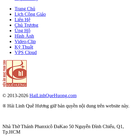
Trang Chủ
Lịch Công Giáo
Liên Hệ
Chủ Trương
Ủng Hộ
Hình Ảnh
Video-Clip
Kỹ Thuật
VPS Cloud
© 2013-2026
HaiLinhQueHuong.com
® Hải Linh Quê Hương giữ bản quyền nội dung trên website này.
Nhà Thờ Thánh Phanxicô ĐaKao 50 Nguyễn Đình Chiểu, Q1,
Tp.HCM