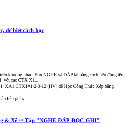
, để biết cách học
trên khuông nhạc. Bạn NGHE và ĐÁP lại bằng cách nêu đúng tên
A1, với các CTX X1...
n bài 1_XA1 CTX1=1-2-3-12 (HV) để Học Công Thức Xếp bằng
nâu bên phải;
u Xang & Xê ⇨ Tập "NGHE-ĐÁP-ĐỌC-GHI"