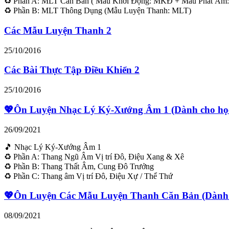
♻ Phần A: MLT Căn Bản ( Mẫu Khởi Động: MKĐ + Mẫu Phát Âm:
♻ Phần B: MLT Thông Dụng (Mẫu Luyện Thanh: MLT)
Các Mẫu Luyện Thanh 2
25/10/2016
Các Bài Thực Tập Điều Khiển 2
25/10/2016
💖Ôn Luyện Nhạc Lý Ký-Xướng Âm 1 (Dành cho học
26/09/2021
🎵 Nhạc Lý Ký-Xướng Âm 1
♻ Phần A: Thang Ngũ Âm Vị trí Đô, Điệu Xang & Xê
♻ Phần B: Thang Thất Âm, Cung Đô Trưởng
♻ Phần C: Thang âm Vị trí Đô, Điệu Xự / Thể Thứ
💖Ôn Luyện Các Mẫu Luyện Thanh Căn Bản (Dành c
08/09/2021