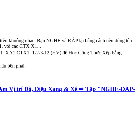
trên khuông nhạc. Bạn NGHE và ĐÁP lại bằng cách nêu đúng tên
A1, với các CTX X1...
n bài 1_XA1 CTX1=1-2-3-12 (HV) để Học Công Thức Xếp bằng
nâu bên phải;
 Âm Vị trí Đô, Điệu Xang & Xê ⇨ Tập "NGHE-ĐÁP-