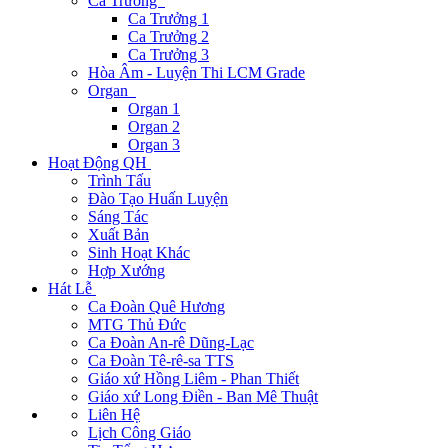
Ca Trưởng
Ca Trưởng 1
Ca Trưởng 2
Ca Trưởng 3
Hòa Âm - Luyện Thi LCM Grade
Organ
Organ 1
Organ 2
Organ 3
Hoạt Động QH
Trình Tấu
Đào Tạo Huấn Luyện
Sáng Tác
Xuất Bản
Sinh Hoạt Khác
Hợp Xướng
Hát Lễ
Ca Đoàn Quê Hương
MTG Thủ Đức
Ca Đoàn An-rê Dũng-Lạc
Ca Đoàn Tê-rê-sa TTS
Giáo xứ Hồng Liêm - Phan Thiết
Giáo xứ Long Điền - Ban Mê Thuật
Liên Hệ
Lịch Công Giáo