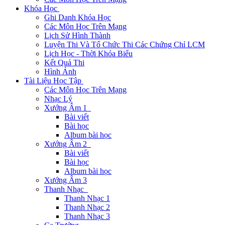
Khóa Học
Ghi Danh Khóa Học
Các Môn Học Trên Mạng
Lịch Sử Hình Thành
Luyện Thi Và Tổ Chức Thi Các Chứng Chỉ LCM
Lịch Học - Thời Khóa Biểu
Kết Quả Thi
Hình Ảnh
Tài Liệu Học Tập
Các Môn Học Trên Mạng
Nhạc Lý
Xướng Âm 1
Bài viết
Bài học
Album bài học
Xướng Âm 2
Bài viết
Bài học
Album bài học
Xướng Âm 3
Thanh Nhạc
Thanh Nhạc 1
Thanh Nhạc 2
Thanh Nhạc 3