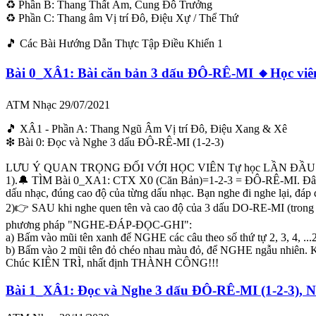
♻ Phần B: Thang Thất Âm, Cung Đô Trưởng
♻ Phần C: Thang âm Vị trí Đô, Điệu Xự / Thể Thứ
🎵 Các Bài Hướng Dẫn Thực Tập Điều Khiển 1
Bài 0_XÂ1: Bài căn bản 3 dấu ĐÔ-RÊ-MI 🔸Học viên m
ATM Nhạc
29/07/2021
🎵 XÂ1 - Phần A: Thang Ngũ Âm Vị trí Đô, Điệu Xang & Xê
❇ Bài 0: Đọc và Nghe 3 dấu ĐÔ-RÊ-MI (1-2-3)
LƯU Ý QUAN TRỌNG ĐỐI VỚI HỌC VIÊN Tự học LẦN ĐẦU
1).🔔 TÌM Bài 0_XA1: CTX X0 (Căn Bản)=1-2-3 = ĐÔ-RÊ-MI. Đây là
dấu nhạc, đúng cao độ của từng dấu nhạc. Bạn nghe đi nghe lại, đáp đ
2)👉 SAU khi nghe quen tên và cao độ của 3 dấu DO-RE-MI (trong
phương pháp "NGHE-ĐÁP-ĐỌC-GHI":
a) Bấm vào mũi tên xanh để NGHE các câu theo số thứ tự 2, 3, 4, ..
b) Bấm vào 2 mũi tên đỏ chéo nhau màu đỏ, để NGHE ngẫu nhiên. Ki
Chúc KIÊN TRÌ, nhất định THÀNH CÔNG!!!
Bài 1_XÂ1: Đọc và Nghe 3 dấu ĐÔ-RÊ-MI (1-2-3),