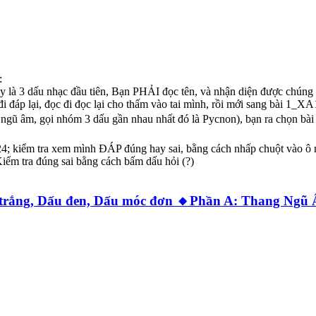
:
 3 dấu nhạc đầu tiên, Bạn PHẢI đọc tên, và nhận diện được chúng 
i đáp lại, đọc đi đọc lại cho thấm vào tai mình, rồi mới sang bài 1_X
 ngũ âm, gọi nhóm 3 dấu gần nhau nhất đó là Pycnon), bạn ra chọ
.24; kiểm tra xem mình ĐÁP đúng hay sai, bằng cách nhấp chuột vào ô 
ểm tra đúng sai bằng cách bấm dấu hỏi (?)
 trắng, Dấu đen, Dấu móc đơn 🔸Phần A: Thang Ngũ