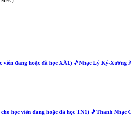
 MPA )
 viên đang hoặc đã học XÂ1) 🎵Nhạc Lý Ký-Xướng 
ho học viên đang hoặc đã học TN1) 🎵Thanh Nhạc 