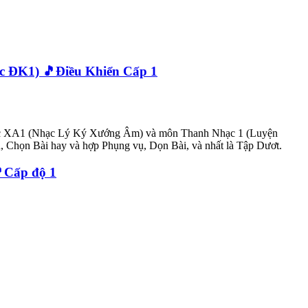
ọc ĐK1) 🎵Điều Khiển Cấp 1
 buộc XA1 (Nhạc Lý Ký Xướng Âm) và môn Thanh Nhạc 1 (Luyện
 Chọn Bài hay và hợp Phụng vụ, Dọn Bài, và nhất là Tập Dươt.
🎵Cấp độ 1