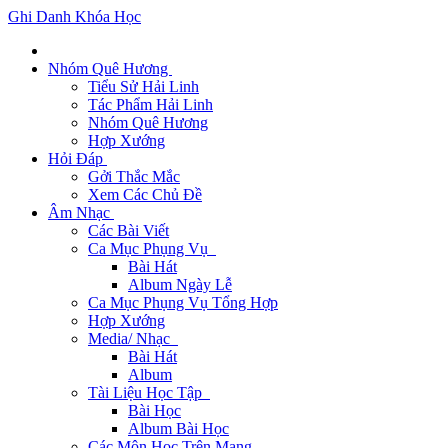
Ghi Danh Khóa Học
Nhóm Quê Hương
Tiểu Sử Hải Linh
Tác Phẩm Hải Linh
Nhóm Quê Hương
Hợp Xướng
Hỏi Đáp
Gởi Thắc Mắc
Xem Các Chủ Đề
Âm Nhạc
Các Bài Viết
Ca Mục Phụng Vụ
Bài Hát
Album Ngày Lễ
Ca Mục Phụng Vụ Tổng Hợp
Hợp Xướng
Media/ Nhạc
Bài Hát
Album
Tài Liệu Học Tập
Bài Học
Album Bài Học
Các Môn Học Trên Mạng