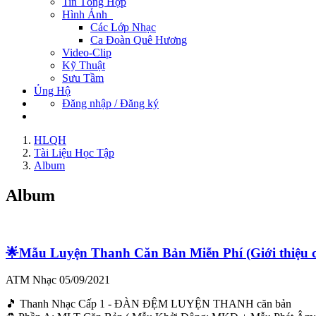
Tin Tổng Hợp
Hình Ảnh
Các Lớp Nhạc
Ca Đoàn Quê Hương
Video-Clip
Kỹ Thuật
Sưu Tầm
Ủng Hộ
Đăng nhập / Đăng ký
HLQH
Tài Liệu Học Tập
Album
Album
🌟Mẫu Luyện Thanh Căn Bản Miễn Phí (Giới thiệu c
ATM Nhạc
05/09/2021
🎵 Thanh Nhạc Cấp 1 - ĐÀN ĐỆM LUYỆN THANH căn bản