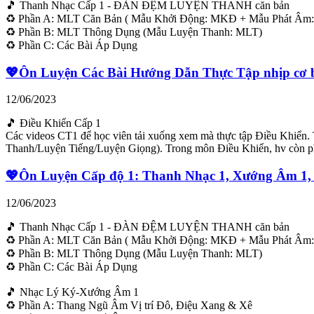
🎵 Thanh Nhạc Cấp 1 - ĐÀN ĐỆM LUYỆN THANH căn bản
♻ Phần A: MLT Căn Bản ( Mẫu Khởi Động: MKĐ + Mẫu Phát Âm:
♻ Phần B: MLT Thông Dụng (Mẫu Luyện Thanh: MLT)
♻ Phần C: Các Bài Áp Dụng
💖Ôn Luyện Các Bài Hướng Dẫn Thực Tập nhịp cơ bả
12/06/2023
🎵 Điều Khiển Cấp 1
Các videos CT1 để học viên tải xuống xem mà thực tập Điều Khiể
Thanh/Luyện Tiếng/Luyện Giọng). Trong môn Điều Khiển, hv còn ph
💖Ôn Luyện Cấp độ 1: Thanh Nhạc 1, Xướng Âm 1, Đ
12/06/2023
🎵 Thanh Nhạc Cấp 1 - ĐÀN ĐỆM LUYỆN THANH căn bản
♻ Phần A: MLT Căn Bản ( Mẫu Khởi Động: MKĐ + Mẫu Phát Âm:
♻ Phần B: MLT Thông Dụng (Mẫu Luyện Thanh: MLT)
♻ Phần C: Các Bài Áp Dụng
🎵 Nhạc Lý Ký-Xướng Âm 1
♻ Phần A: Thang Ngũ Âm Vị trí Đô, Điệu Xang & Xê