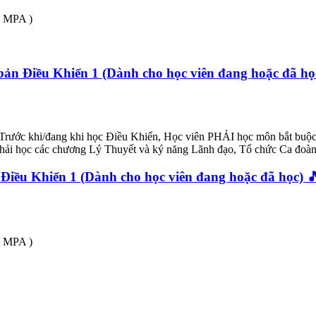
 MPA )
n Điều Khiển 1 (Dành cho học viên đang hoặc đã h
n. Trước khi/đang khi học Điều Khiển, Học viên PHẢI học môn bắt
ải học các chương Lý Thuyết và ký năng Lãnh đạo, Tổ chức Ca đoàn,
iều Khiển 1 (Dành cho học viên đang hoặc đã học) 
 MPA )