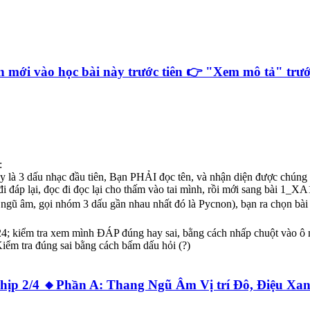
ới vào học bài này trước tiên 👉 "Xem mô tả" trước
:
 3 dấu nhạc đầu tiên, Bạn PHẢI đọc tên, và nhận diện được chúng 
i đáp lại, đọc đi đọc lại cho thấm vào tai mình, rồi mới sang bài 1_X
 ngũ âm, gọi nhóm 3 dấu gần nhau nhất đó là Pycnon), bạn ra chọ
.24; kiểm tra xem mình ĐÁP đúng hay sai, bằng cách nhấp chuột vào ô 
ểm tra đúng sai bằng cách bấm dấu hỏi (?)
 Nhịp 2/4 🔸Phần A: Thang Ngũ Âm Vị trí Đô, Điệ