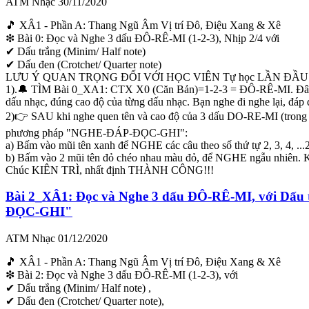
ATM Nhạc
30/11/2020
🎵 XÂ1 - Phần A: Thang Ngũ Âm Vị trí Đô, Điệu Xang & Xê
❇ Bài 0: Đọc và Nghe 3 dấu ĐÔ-RÊ-MI (1-2-3), Nhịp 2/4 với
✔ Dấu trắng (Minim/ Half note)
✔ Dấu đen (Crotchet/ Quarter note)
LƯU Ý QUAN TRỌNG ĐỐI VỚI HỌC VIÊN Tự học LẦN ĐẦU
1).🔔 TÌM Bài 0_XA1: CTX X0 (Căn Bản)=1-2-3 = ĐÔ-RÊ-MI. Đây là
dấu nhạc, đúng cao độ của từng dấu nhạc. Bạn nghe đi nghe lại, đáp đ
2)👉 SAU khi nghe quen tên và cao độ của 3 dấu DO-RE-MI (trong
phương pháp "NGHE-ĐÁP-ĐỌC-GHI":
a) Bấm vào mũi tên xanh để NGHE các câu theo số thứ tự 2, 3, 4, ..
b) Bấm vào 2 mũi tên đỏ chéo nhau màu đỏ, để NGHE ngẫu nhiên. Ki
Chúc KIÊN TRÌ, nhất định THÀNH CÔNG!!!
Bài 2_XÂ1: Đọc và Nghe 3 dấu ĐÔ-RÊ-MI, với Dấu
ĐỌC-GHI"
ATM Nhạc
01/12/2020
🎵 XÂ1 - Phần A: Thang Ngũ Âm Vị trí Đô, Điệu Xang & Xê
❇ Bài 2: Đọc và Nghe 3 dấu ĐÔ-RÊ-MI (1-2-3), với
✔ Dấu trắng (Minim/ Half note) ,
✔ Dấu đen (Crotchet/ Quarter note),