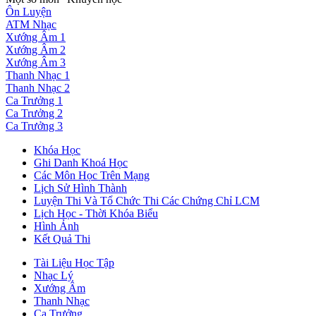
Ôn Luyện
ATM Nhạc
Xướng Âm 1
Xướng Âm 2
Xướng Âm 3
Thanh Nhạc 1
Thanh Nhạc 2
Ca Trưởng 1
Ca Trưởng 2
Ca Trưởng 3
Khóa Học
Ghi Danh Khoá Học
Các Môn Học Trên Mạng
Lịch Sử Hình Thành
Luyện Thi Và Tổ Chức Thi Các Chứng Chỉ LCM
Lịch Học - Thời Khóa Biểu
Hình Ảnh
Kết Quả Thi
Tài Liệu Học Tập
Nhạc Lý
Xướng Âm
Thanh Nhạc
Ca Trưởng