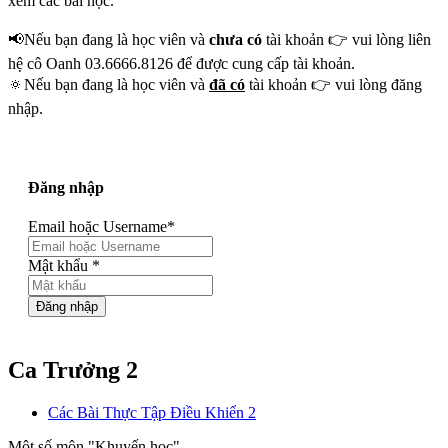
xem các bài học.
📢Nếu bạn đang là học viên và
chưa có
tài khoản 👉 vui lòng liên
hệ cô Oanh 03.6666.8126 để được cung cấp tài khoản.
🔅Nếu bạn đang là học viên và
đã có
tài khoản 👉 vui lòng đăng
nhập.
Đăng nhập
Email hoặc Username
*
Mật khẩu
*
Đăng nhập
Ca Trưởng 2
Các Bài Thực Tập Điều Khiển 2
Một số môn "Khuyến học"