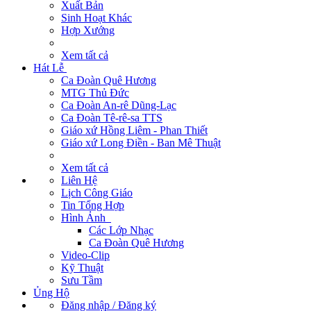
Xuất Bản
Sinh Hoạt Khác
Hợp Xướng
Xem tất cả
Hát Lễ
Ca Đoàn Quê Hương
MTG Thủ Đức
Ca Đoàn An-rê Dũng-Lạc
Ca Đoàn Tê-rê-sa TTS
Giáo xứ Hồng Liêm - Phan Thiết
Giáo xứ Long Điền - Ban Mê Thuật
Xem tất cả
Liên Hệ
Lịch Công Giáo
Tin Tổng Hợp
Hình Ảnh
Các Lớp Nhạc
Ca Đoàn Quê Hương
Video-Clip
Kỹ Thuật
Sưu Tầm
Ủng Hộ
Đăng nhập / Đăng ký