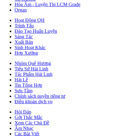
Hòa Âm - Luyện Thi LCM Grade
Organ
Hoạt Động QH
Trình Tấu
Đào Tạo Huấn Luyện
Sáng Tác
Xuất Bản
Sinh Hoạt Khác
Hợp Xướng
Nhóm Quê Hương
Tiểu Sử Hải Linh
Tác Phẩm Hải Linh
Hát Lễ
Tin Tổng Hợp
Sưu Tầm
Chính sách quyền riêng tư
Điều khoản dịch vụ
Hỏi Đáp
Gởi Thắc Mắc
Xem Các Chủ Đề
Âm Nhạc
Các Bài Viết