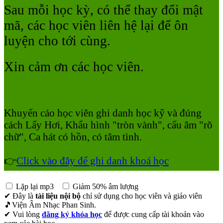
Sau mỗi học kỳ, có thể thay đổi mật
mã, các học viên liên hệ lại để ôn
luyện cho tới cùng.
Xin cảm ơn các học viên.
Khuyến cáo học viên ghi danh học kỹ và đúng
cách Lấy Hơi, Khẩu hình "tròn vành", cấu âm "rõ
chữ", Ca hát có hồn, có tâm tình.
👉
Click vào đây để ghi danh khoá học
Lặp lại mp3
Giảm 50% âm lượng
✔ Đây là
tài liệu nội bộ
chỉ sử dụng cho học viên và giáo viên
🎵Viện Âm Nhạc Phan Sinh.
✔ Vui lòng
đăng ký khóa học
để được cung cấp tài khoản vào