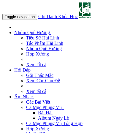
Ghi Danh Khóa Học
Toggle navigation
Nhóm Quê Hương
Tiểu Sử Hải Linh
Tác Phẩm Hải Linh
Nhóm Quê Hương
Hợp Xướng
Xem tất cả
Hỏi Đáp
Gởi Thắc Mắc
Xem Các Chủ Đề
Xem tất cả
Âm Nhạc
Các Bài Viết
Ca Mục Phụng Vụ
Bài Hát
Album Ngày Lễ
Ca Mục Phụng Vụ Tổng Hợp
Hợp Xướng