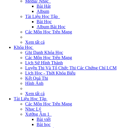
Media/ Nhạc
Bài Hát
Album
Tài Liệu Học Tập
Bài Học
Album Bài Học
Các Môn Học Trên Mạng
Xem tất cả
Khóa Học
Ghi Danh Khóa Học
Các Môn Học Trên Mạng
Lịch Sử Hình Thành
Luyện Thi Và Tổ Chức Thi Các Chứng Chỉ LCM
Lịch Học - Thời Khóa Biểu
Kết Quả Thi
Hình Ảnh
Xem tất cả
Tài Liệu Học Tập
Các Môn Học Trên Mạng
Nhạc Lý
Xướng Âm 1
Bài viết
Bài học