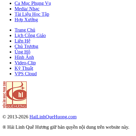
Ca Mục Phụng Vụ
Media/ Nhạc
Tài Liệu Học Tập
Hợp Xướng
Trang Chủ
Lịch Công Giáo
Liên Hệ
Chủ Trương
Ủng Hộ
Hình Ảnh
Video-Clip
Kỹ Thuật
VPS Cloud
© 2013-2026
HaiLinhQueHuong.com
® Hải Linh Quê Hương giữ bản quyền nội dung trên website này.