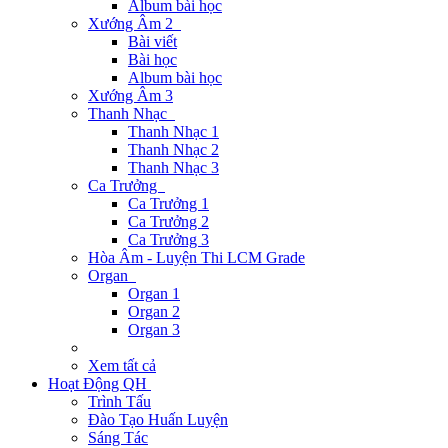
Album bài học
Xướng Âm 2
Bài viết
Bài học
Album bài học
Xướng Âm 3
Thanh Nhạc
Thanh Nhạc 1
Thanh Nhạc 2
Thanh Nhạc 3
Ca Trưởng
Ca Trưởng 1
Ca Trưởng 2
Ca Trưởng 3
Hòa Âm - Luyện Thi LCM Grade
Organ
Organ 1
Organ 2
Organ 3
Xem tất cả
Hoạt Động QH
Trình Tấu
Đào Tạo Huấn Luyện
Sáng Tác