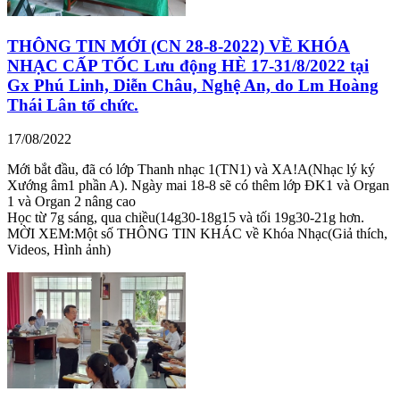
THÔNG TIN MỚI (CN 28-8-2022) VỀ KHÓA
NHẠC CẤP TỐC Lưu động HÈ 17-31/8/2022 tại
Gx Phú Linh, Diễn Châu, Nghệ An, do Lm Hoàng
Thái Lân tổ chức.
17/08/2022
Mới bắt đầu, đã có lớp Thanh nhạc 1(TN1) và XA!A(Nhạc lý ký
Xướng âm1 phần A). Ngày mai 18-8 sẽ có thêm lớp ĐK1 và Organ
1 và Organ 2 nâng cao
Học từ 7g sáng, qua chiều(14g30-18g15 và tối 19g30-21g hơn.
MỜI XEM:Một số THÔNG TIN KHÁC về Khóa Nhạc(Giả thích,
Videos, Hình ảnh)