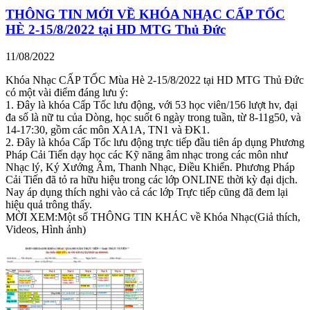
THÔNG TIN MỚI VỀ KHÓA NHẠC CẤP TỐC
HÈ 2-15/8/2022 tại HD MTG Thủ Đức
11/08/2022
Khóa Nhạc CẤP TỐC Mùa Hè 2-15/8/2022 tại HD MTG Thủ Đức
có một vài điểm đáng lưu ý:
1. Đây là khóa Cấp Tốc lưu động, với 53 học viên/156 lượt hv, đại
đa số là nữ tu của Dòng, học suốt 6 ngày trong tuần, từ 8-11g50, và
14-17:30, gồm các môn XA1A, TN1 và ĐK1.
2. Đây là khóa Cấp Tốc lưu động trực tiếp đầu tiên áp dụng Phương
Pháp Cải Tiến dạy học các Kỹ năng âm nhạc trong các môn như
Nhạc lý, Ký Xướng Âm, Thanh Nhạc, Điều Khiển. Phương Pháp
Cải Tiến đã tỏ ra hữu hiệu trong các lớp ONLINE thời kỳ đại dịch.
Nay áp dụng thích nghi vào cả các lớp Trực tiếp cũng đã đem lại
hiệu quả trông thấy.
MỜI XEM:Một số THÔNG TIN KHÁC về Khóa Nhạc(Giả thích,
Videos, Hình ảnh)