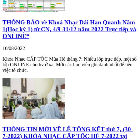
THÔNG BÁO về Khoá Nhạc Dài Hạn Quanh Năm
1(Học kỳ 1) từ CN, 4/9-31/12 năm 2022 Trực tiếp và
ONLINE*
10/08/2022
Khóa Nhạc CẤP TỐC Mùa Hè tháng 7: Nhiều lớp trực tiếp, một số
lớp ONLINE cho hv ở xa. Mời các học viên ghi danh nhất để tiện
việc tổ chức.
THÔNG TIN MỚI VỀ LỄ TỔNG KẾT thứ 7, (30-
7-2022) KHÓA NHẠC CẤP TỐC HÈ 7-2022 tại