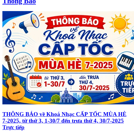
Thông Báo
THÔNG BÁO về Khoá Nhạc CẤP TỐC MÙA HÈ
7-2025, từ thứ 3, 1-30/7 đến trưa thứ 4, 30/7-2025
Trực tiếp