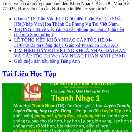
Tu sĩ, và tất cả quý vị quan tâm đến Khóa Nhạc CẤP TỐC Mùa Hè
7-2025, Học viên nào cần Nội trú, xin liên lạc sớm trước
Giáo sư TS Trần Văn Khê Giới thiệu Luận Án Tiến Sĩ về:
Hội Nhập Văn Hóa Thánh Ca Phụng Vụ Tại Việt Nam.
THÔNG TIN về việc cải tạo các phòng học lầu 3 (nhà tiền
chế trên Sân thượng)
LỄ TỔNG KẾT KHÓA NHẠC CẤP TỐC HÈ 04-
31/07/2023 tại Cộng đoàn_Giáo xứ Phanxico ĐAKAO
TÌM HIỂU ĐẦY ĐỦ VỀ CÁC KHOÁ NHẠC DÀI HẠN
VÀ CẤP TỐC Tại Viện ÂM NHẠC PHAN SINH (FAM)
Giới thiệu đàn bầu bằng Tiếng Anh
Tài Liệu Học Tập