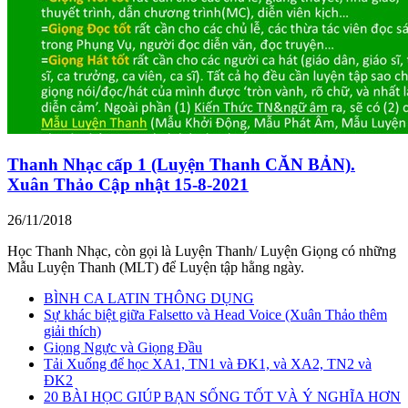
Thanh Nhạc cấp 1 (Luyện Thanh CĂN BẢN).
Xuân Thảo Cập nhật 15-8-2021
26/11/2018
Học Thanh Nhạc, còn gọi là Luyện Thanh/ Luyện Giọng có những
Mẫu Luyện Thanh (MLT) để Luyện tập hằng ngày.
BÌNH CA LATIN THÔNG DỤNG
Sự khác biệt giữa Falsetto và Head Voice (Xuân Thảo thêm
giải thích)
Giọng Ngực và Giọng Đầu
Tải Xuống để học XA1, TN1 và ĐK1, và XA2, TN2 và
ĐK2
20 BÀI HỌC GIÚP BẠN SỐNG TỐT VÀ Ý NGHĨA HƠN