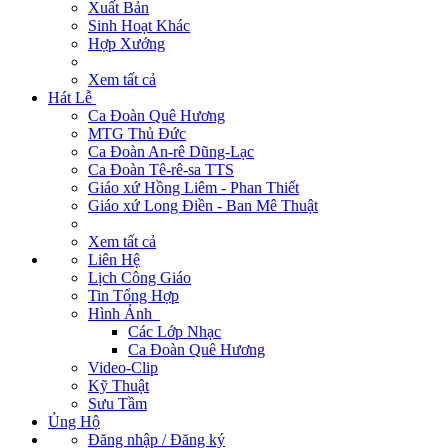
Xuất Bản
Sinh Hoạt Khác
Hợp Xướng
Xem tất cả
Hát Lễ
Ca Đoàn Quê Hương
MTG Thủ Đức
Ca Đoàn An-rê Dũng-Lạc
Ca Đoàn Tê-rê-sa TTS
Giáo xứ Hồng Liêm - Phan Thiết
Giáo xứ Long Điền - Ban Mê Thuật
Xem tất cả
Liên Hệ
Lịch Công Giáo
Tin Tổng Hợp
Hình Ảnh
Các Lớp Nhạc
Ca Đoàn Quê Hương
Video-Clip
Kỹ Thuật
Sưu Tầm
Ủng Hộ
Đăng nhập / Đăng ký