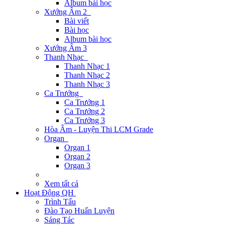
Album bài học
Xướng Âm 2
Bài viết
Bài học
Album bài học
Xướng Âm 3
Thanh Nhạc
Thanh Nhạc 1
Thanh Nhạc 2
Thanh Nhạc 3
Ca Trưởng
Ca Trưởng 1
Ca Trưởng 2
Ca Trưởng 3
Hòa Âm - Luyện Thi LCM Grade
Organ
Organ 1
Organ 2
Organ 3
Xem tất cả
Hoạt Động QH
Trình Tấu
Đào Tạo Huấn Luyện
Sáng Tác