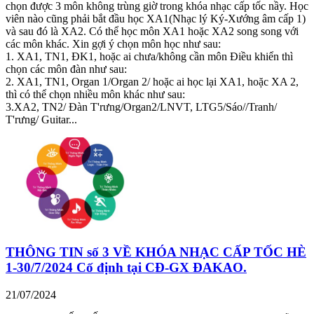
chọn được 3 môn không trùng giờ trong khóa nhạc cấp tốc nầy. Học
viên nào cũng phải bắt đầu học XA1(Nhạc lý Ký-Xướng âm cấp 1)
và sau đó là XA2. Có thể học môn XA1 hoặc XA2 song song với
các môn khác. Xin gợi ý chọn môn học như sau:
1. XA1, TN1, ĐK1, hoặc ai chưa/không cần môn Điều khiển thì
chọn các môn đàn như sau:
2. XA1, TN1, Organ 1/Organ 2/ hoặc ai học lại XA1, hoặc XA 2,
thì có thể chọn nhiều môn khác như sau:
3.XA2, TN2/ Đàn T'rưng/Organ2/LNVT, LTG5/Sáo//Tranh/
T'rưng/ Guitar...
THÔNG TIN số 3 VỀ KHÓA NHẠC CẤP TỐC HÈ
1-30/7/2024 Cố định tại CĐ-GX ĐAKAO.
21/07/2024