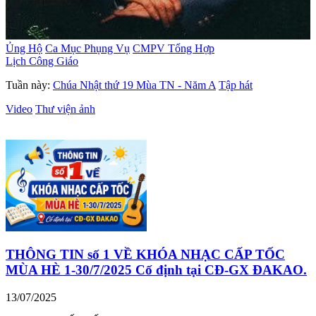
Ủng Hộ
Ca Mục Phụng Vụ
CMPV Tổng Hợp
Lịch Công Giáo
Tuần này:
Chúa Nhật thứ 19 Mùa TN - Năm A
Tập hát
Video
Thư viện ảnh
THÔNG TIN số 1 VỀ KHÓA NHẠC CẤP TỐC
MÙA HÈ 1-30/7/2025 Cố định tại CĐ-GX ĐAKAO.
13/07/2025