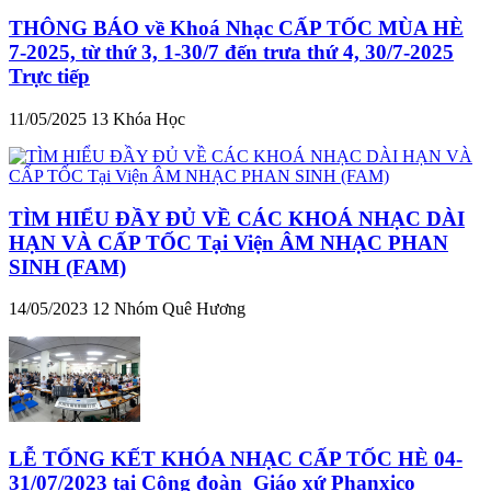
THÔNG BÁO về Khoá Nhạc CẤP TỐC MÙA HÈ
7-2025, từ thứ 3, 1-30/7 đến trưa thứ 4, 30/7-2025
Trực tiếp
11/05/2025
13
Khóa Học
TÌM HIỂU ĐẦY ĐỦ VỀ CÁC KHOÁ NHẠC DÀI
HẠN VÀ CẤP TỐC Tại Viện ÂM NHẠC PHAN
SINH (FAM)
14/05/2023
12
Nhóm Quê Hương
LỄ TỔNG KẾT KHÓA NHẠC CẤP TỐC HÈ 04-
31/07/2023 tại Cộng đoàn_Giáo xứ Phanxico