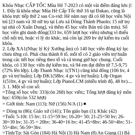
Khóa Nhạc CẤP TỐC Mùa Hè 7-2023 có một vài điểm đáng lưu ý:
1. Đây là khóa nhạc Mùa Hè Cấp Tốc thứ 16 tại Đakao, cũng là
khóa trực tiếp thứ 2 sau Co-vid: Hè năm nay đã có 68 học viên Nội
trú [23 nam và 30 nữ trọ tại Lưu xá Dòng Thánh Phaolo; 15 nữ trọ
tại nhà cô Xuân Dung], và thêm 45 học viên Bán trú (ăn trưa). Số
học viên ghi danh đông(333 hv, 659 lượt học viên) nhưng vì thiếu
chỗ nội trú, hoặc vì lý do khác, mà còn lại 269 hv dự kiểm tra cuối
khóa.
2. Lớp XA1(Nhạc lý Ký Xướng âm) có 140 học viên đông kỷ lục
chưa từng có. Phải chia thành 8 tổ, mỗi tổ có 2 giáo viên trợ huấn
trong các tiết học riêng theo tổ và cả trong giờ học chung. Cuối
khóa, có 130 học viên dự kiểm tra, và 94 em đạt điểm từ 7,5-9,75
(72% lên lớp). Lớp Thanh Nhạc 1(TN1) cũng khá đông (106 hv, 4
gv và trợ huấn); Lớp ĐK1(58hv, 4 gv và trợ huấn); Lớp Organ
1(51hv, 4 gv và trợ huấn); Lớp PianoLCM (nhiều trình độ, 48 hv)....
3. 1. Một số con số:
=Tổng số học vên: 333(còn 268) học viên;; Tổng lượt đăng ký môn
học: 659(còn 532 lượt)
= Giới tính: Nam (113); Nữ (156) N/A (1) ◾
= Dòng tu (86); Giáo xứ (141); Tôn giáo bạn (1); Khác (42)
=Tuổi: 5-10t: 15 hv; 11-15=59 hv; 16-20= 50; 21-25=50 hv; 26-
30=39 hv; 31-35 = 20hv; 36-40=16 hv; 41-45=8hv; 46-50=4hv; 51-
55=4hv; 56-59=3hv.
=Tỉnh/Tp: Sài Gòn (184) Hà Nội (3) Hà Nam (8) An Giang (1) Bà