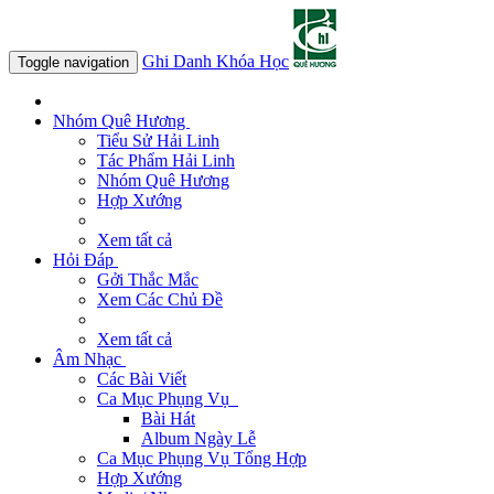
Ghi Danh Khóa Học
Toggle navigation
Nhóm Quê Hương
Tiểu Sử Hải Linh
Tác Phẩm Hải Linh
Nhóm Quê Hương
Hợp Xướng
Xem tất cả
Hỏi Đáp
Gởi Thắc Mắc
Xem Các Chủ Đề
Xem tất cả
Âm Nhạc
Các Bài Viết
Ca Mục Phụng Vụ
Bài Hát
Album Ngày Lễ
Ca Mục Phụng Vụ Tổng Hợp
Hợp Xướng