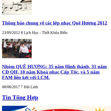
Thông báo chung về các lớp nhạc Quê Hương 2012
23/09/2012
8
Lịch Học - Thời Khóa Biểu
Nhóm QUÊ HƯƠNG: 35 năm Hình thành, 31 năm
CĐ QH, 10 năm Khoá nhạc Cấp Tốc, và 5 năm
FAM liên kết với LCM.
08/08/2017
7
Hải Linh
Tin Tổng Hợp