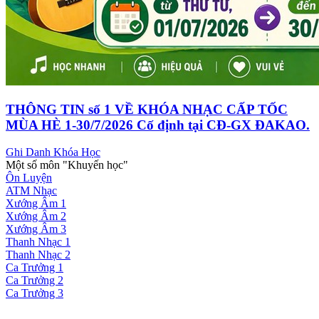
THÔNG TIN số 1 VỀ KHÓA NHẠC CẤP TỐC
MÙA HÈ 1-30/7/2026 Cố định tại CĐ-GX ĐAKAO.
Ghi Danh Khóa Học
Một số môn "Khuyến học"
Ôn Luyện
ATM Nhạc
Xướng Âm 1
Xướng Âm 2
Xướng Âm 3
Thanh Nhạc 1
Thanh Nhạc 2
Ca Trưởng 1
Ca Trưởng 2
Ca Trưởng 3