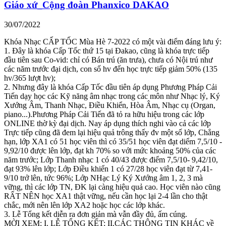
Giáo xứ_Cộng đoàn Phanxico DAKAO
30/07/2022
Khóa Nhạc CẤP TỐC Mùa Hè 7-2022 có một vài điểm đáng lưu ý:
1. Đây là khóa Cấp Tốc thứ 15 tại Đakao, cũng là khóa trực tiếp
đầu tiên sau Co-vid: chỉ có Bán trú (ăn trưa), chưa có Nội trú như
các năm trước đại dịch, con số hv đến học trực tiếp giảm 50% (135
hv/365 lượt hv);
2. Nhưng đây là khóa Cấp Tốc đầu tiên áp dụng Phương Pháp Cải
Tiến dạy học các Kỹ năng âm nhạc trong các môn như Nhạc lý, Ký
Xướng Âm, Thanh Nhạc, Điều Khiển, Hòa Âm, Nhạc cụ (Organ,
piano...).Phương Pháp Cải Tiến đã tỏ ra hữu hiệu trong các lớp
ONLINE thờ kỳ đại dịch. Nay áp dụng thích nghi vào cả các lớp
Trực tiếp cũng đã đem lại hiệu quả trông thấy đv một số lớp, Chẳng
hạn, lớp XA1 có 51 học viên thì có 35/51 học viên đạt diểm 7,5/10 -
9,92/10 được lên lớp, đạt kh 70% so với mức khoảng 50% của các
năm trước; Lớp Thanh nhạc 1 có 40/43 được điểm 7,5/10- 9,42/10,
đạt 93% lên lớp; Lớp Điều khiển 1 có 27/28 học viên đạt từ 7,41-
9/10 trở lên, tức 96%; Lớp NHạc Lý Ký Xướng âm 1, 2, 3 mà
vững, thì các lớp TN, ĐK lại càng hiệu quả cao. Học viên nào cũng
RẤT NÊN học XA1 thật vững, nếu cần học lại 2-4 lần cho thật
chắc, mới nên lên lớp XA2 hoặc học các lớp khác.
3. Lễ Tổng kết diễn ra đơn giản mà vẫn đầy đủ, ấm cúng.
MỜI XEM: I. LỄ TỔNG KẾT; II.CÁC THÔNG TIN KHÁC về