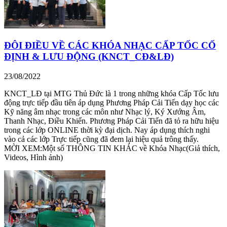
ĐÔI ĐIỀU VỀ CÁC KHÓA NHẠC CẤP TỐC CỐ
ĐỊNH & LƯU ĐỘNG (KNCT_CĐ&LĐ)
23/08/2022
KNCT_LĐ tại MTG Thủ Đức là 1 trong những khóa Cấp Tốc lưu
động trực tiếp đầu tiên áp dụng Phương Pháp Cải Tiến dạy học các
Kỹ năng âm nhạc trong các môn như Nhạc lý, Ký Xướng Âm,
Thanh Nhạc, Điều Khiển. Phương Pháp Cải Tiến đã tỏ ra hữu hiệu
trong các lớp ONLINE thời kỳ đại dịch. Nay áp dụng thích nghi
vào cả các lớp Trực tiếp cũng đã đem lại hiệu quả trông thấy.
MỜI XEM:Một số THÔNG TIN KHÁC về Khóa Nhạc(Giả thích,
Videos, Hình ảnh)