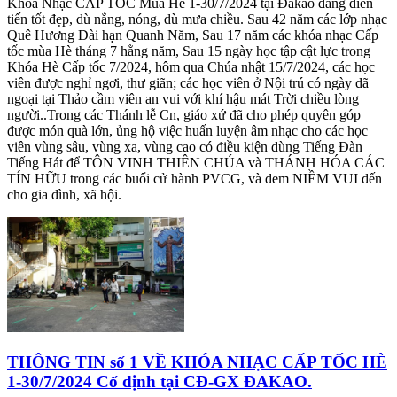
Khóa Nhạc CẤP TỐC Mùa Hè 1-30/7/2024 tại Đakao đang diễn
tiến tốt đẹp, dù nắng, nóng, dù mưa chiều. Sau 42 năm các lớp nhạc
Quê Hương Dài hạn Quanh Năm, Sau 17 năm các khóa nhạc Cấp
tốc mùa Hè tháng 7 hằng năm, Sau 15 ngày học tập cật lực trong
Khóa Hè Cấp tốc 7/2024, hôm qua Chúa nhật 15/7/2024, các học
viên được nghỉ ngơi, thư giãn; các học viên ở Nội trú có ngày dã
ngoại tại Thảo cầm viên an vui với khí hậu mát Trời chiều lòng
người..Trong các Thánh lễ Cn, giáo xứ đã cho phép quyên góp
được món quà lớn, ủng hộ việc huấn luyện âm nhạc cho các học
viên vùng sâu, vùng xa, vùng cao có điều kiện dùng Tiếng Đàn
Tiếng Hát để TÔN VINH THIÊN CHÚA và THÁNH HÓA CÁC
TÍN HỮU trong các buổi cử hành PVCG, và đem NIỀM VUI đến
cho gia đình, xã hội.
THÔNG TIN số 1 VỀ KHÓA NHẠC CẤP TỐC HÈ
1-30/7/2024 Cố định tại CĐ-GX ĐAKAO.