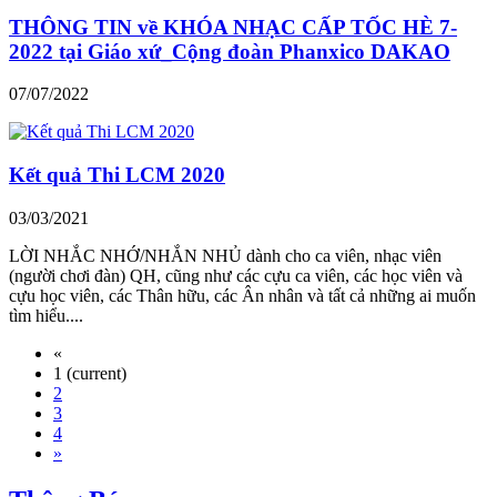
THÔNG TIN về KHÓA NHẠC CẤP TỐC HÈ 7-
2022 tại Giáo xứ_Cộng đoàn Phanxico DAKAO
07/07/2022
Kết quả Thi LCM 2020
03/03/2021
LỜI NHẮC NHỚ/NHẮN NHỦ dành cho ca viên, nhạc viên
(người chơi đàn) QH, cũng như các cựu ca viên, các học viên và
cựu học viên, các Thân hữu, các Ân nhân và tất cả những ai muốn
tìm hiểu....
«
1
(current)
2
3
4
»