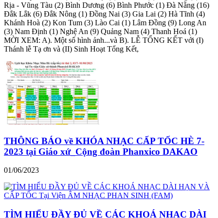
Rịa - Vũng Tàu (2) Bình Dương (6) Bình Phước (1) Đà Nẵng (16)
Đắk Lắk (6) Đắk Nông (1) Đồng Nai (3) Gia Lai (2) Hà Tĩnh (4)
Khánh Hoà (2) Kon Tum (3) Lào Cai (1) Lâm Đồng (9) Long An
(3) Nam Định (1) Nghệ An (9) Quảng Nam (4) Thanh Hoá (1)
MỜI XEM: A). Một số hình ảnh...và B). LỄ TỔNG KẾT với (I)
Thánh lễ Tạ ơn và (II) Sinh Hoạt Tổng Kết,
THÔNG BÁO về KHÓA NHẠC CẤP TỐC HÈ 7-
2023 tại Giáo xứ_Cộng đoàn Phanxico DAKAO
01/06/2023
TÌM HIỂU ĐẦY ĐỦ VỀ CÁC KHOÁ NHẠC DÀI