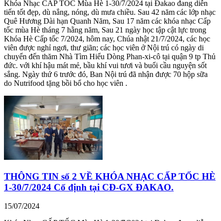
Khóa Nhạc CẤP TỐC Mùa Hè 1-30/7/2024 tại Đakao đang diễn
tiến tốt đẹp, dù nắng, nóng, dù mưa chiều. Sau 42 năm các lớp nhạc
Quê Hương Dài hạn Quanh Năm, Sau 17 năm các khóa nhạc Cấp
tốc mùa Hè tháng 7 hằng năm, Sau 21 ngày học tập cật lực trong
Khóa Hè Cấp tốc 7/2024, hôm nay, Chúa nhật 21/7/2024, các học
viên được nghỉ ngơi, thư giãn; các học viên ở Nội trú có ngày di
chuyển đến thăm Nhà Tìm Hiểu Dòng Phan-xi-cô tại quận 9 tp Thủ
đức. với khí hậu mát mẻ, bầu khí vui tươi và buổi cầu nguyện sốt
sắng. Ngày thứ 6 trước đó, Ban Nội trú đã nhận được 70 hộp sữa
do Nutrifood tặng bồi bổ cho học viên .
THÔNG TIN số 2 VỀ KHÓA NHẠC CẤP TỐC HÈ
1-30/7/2024 Cố định tại CĐ-GX ĐAKAO.
15/07/2024