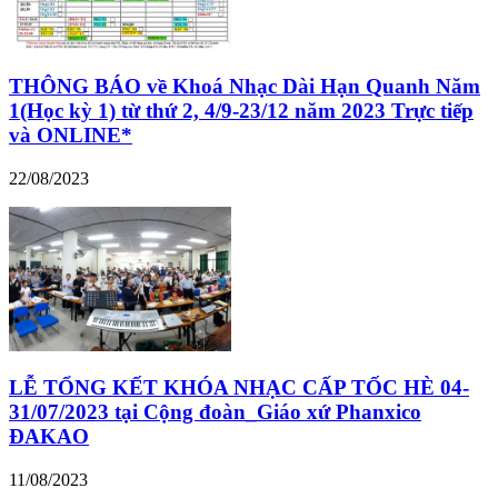
THÔNG BÁO về Khoá Nhạc Dài Hạn Quanh Năm
1(Học kỳ 1) từ thứ 2, 4/9-23/12 năm 2023 Trực tiếp
và ONLINE*
22/08/2023
LỄ TỔNG KẾT KHÓA NHẠC CẤP TỐC HÈ 04-
31/07/2023 tại Cộng đoàn_Giáo xứ Phanxico
ĐAKAO
11/08/2023