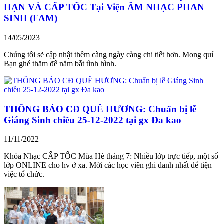
HẠN VÀ CẤP TỐC Tại Viện ÂM NHẠC PHAN
SINH (FAM)
14/05/2023
Chúng tôi sẽ cập nhật thêm càng ngày càng chi tiết hơn. Mong quí
Bạn ghé thăm để nắm bắt tình hình.
THÔNG BÁO CĐ QUÊ HƯƠNG: Chuẩn bị lễ
Giáng Sinh chiều 25-12-2022 tại gx Đa kao
11/11/2022
Khóa Nhạc CẤP TỐC Mùa Hè tháng 7: Nhiều lớp trực tiếp, một số
lớp ONLINE cho hv ở xa. Mời các học viên ghi danh nhất để tiện
việc tổ chức.