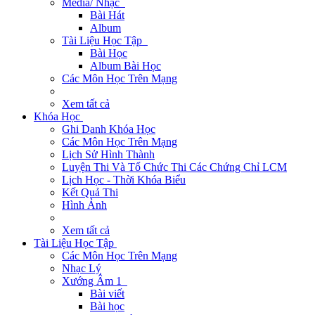
Media/ Nhạc
Bài Hát
Album
Tài Liệu Học Tập
Bài Học
Album Bài Học
Các Môn Học Trên Mạng
Xem tất cả
Khóa Học
Ghi Danh Khóa Học
Các Môn Học Trên Mạng
Lịch Sử Hình Thành
Luyện Thi Và Tổ Chức Thi Các Chứng Chỉ LCM
Lịch Học - Thời Khóa Biểu
Kết Quả Thi
Hình Ảnh
Xem tất cả
Tài Liệu Học Tập
Các Môn Học Trên Mạng
Nhạc Lý
Xướng Âm 1
Bài viết
Bài học