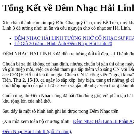
Tổng Kết về Đêm Nhạc Hải Linh
Xin chân thành cảm ơn quý Đức Cha, quý Cha, quý Bề Trên, quý kh
Linh 3 để tưởng nhớ, tri ân và cầu nguyện cho cố nhạc sư Hải Linh.
ĐÊM NHẠC HẢI LINH TƯỞNG NHỚ CỐ NHẠC SƯ PHANXIC
Lễ Giỗ 20 năm - Hình Ảnh Đêm Nhạc Hải Linh 20
ĐÊM NHẠC HẢI LINH 3 đã diễn ra tương đối tốt đẹp, tại Thánh đườ
Chuẩn bị xa thì không có hạn định, nhưng chuẩn bị gần thì càng ngày c
và gửi thiệp mời, việc ca đoàn tham gia tập thêm vào sáng CN với D
ace CĐQH Hố nai lên tham gia. Chiều CN là công việc "ngoại khoá",
Tiến. Thứ 2, 15/10, cả ngày lo sắp xếp, bày biện, trang trí những gì 
chố đứng ngồi của gần 120 ca viên và gần 40 nhạc viên trong Dàn nh
Cuối cùng, thì Đêm Nhạc cũng đã bắt đầu đúng giờ, với phần tập hát c
khu rộng lớn của nhà thờ.
Sau đây là một sô hình ảnh ghi lai được trong Đêm Nhạc trên.
(Xin mời xem toàn bộ chương trình:
Đêm Nhạc Hải Linh III Phần A
Đêm Nhạc Hải Linh II (giỗ 25 năm)
;