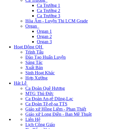
Ca Trưởng
Ca Trưởng 1
Ca Trưởng 2
Ca Trưởng 3
Hòa Âm - Luyện Thi LCM Grade
Organ
Organ 1
Organ 2
Organ 3
Hoạt Động QH
Trình Tấu
Đào Tạo Huấn Luyện
Sáng Tác
Xuất Bản
Sinh Hoạt Khác
Hợp Xướng
Hát Lễ
Ca Đoàn Quê Hương
MTG Thủ Đức
Ca Đoàn An-rê Dũng-Lạc
Ca Đoàn Tê-rê-sa TTS
Giáo xứ Hồng Liêm - Phan Thiết
Giáo xứ Long Điền - Ban Mê Thuật
Liên Hệ
Lịch Công Giáo