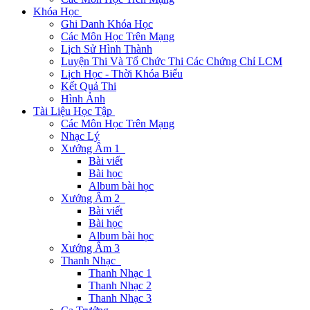
Khóa Học
Ghi Danh Khóa Học
Các Môn Học Trên Mạng
Lịch Sử Hình Thành
Luyện Thi Và Tổ Chức Thi Các Chứng Chỉ LCM
Lịch Học - Thời Khóa Biểu
Kết Quả Thi
Hình Ảnh
Tài Liệu Học Tập
Các Môn Học Trên Mạng
Nhạc Lý
Xướng Âm 1
Bài viết
Bài học
Album bài học
Xướng Âm 2
Bài viết
Bài học
Album bài học
Xướng Âm 3
Thanh Nhạc
Thanh Nhạc 1
Thanh Nhạc 2
Thanh Nhạc 3