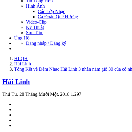
Tin Tổng Hợp
Hình Ảnh
Các Lớp Nhạc
Ca Đoàn Quê Hương
Video-Clip
Kỹ Thuật
Sưu Tầm
Ủng Hộ
Đăng nhập / Đăng ký
HLQH
Hải Linh
Tổng Kết về Đêm Nhạc Hải Linh 3 nhân năm giỗ 30 của cố nh
Hải Linh
Thứ Tư, 28 Tháng Mười Một, 2018
1.297