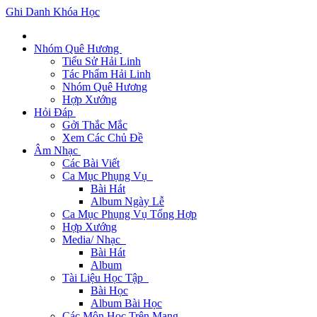
Ghi Danh Khóa Học
Nhóm Quê Hương
Tiểu Sử Hải Linh
Tác Phẩm Hải Linh
Nhóm Quê Hương
Hợp Xướng
Hỏi Đáp
Gởi Thắc Mắc
Xem Các Chủ Đề
Âm Nhạc
Các Bài Viết
Ca Mục Phụng Vụ
Bài Hát
Album Ngày Lễ
Ca Mục Phụng Vụ Tổng Hợp
Hợp Xướng
Media/ Nhạc
Bài Hát
Album
Tài Liệu Học Tập
Bài Học
Album Bài Học
Các Môn Học Trên Mạng