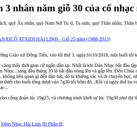
 3 nhân năm giỗ 30 của cố nhạc 
ách, quý Ân nhân, quý Nam Nữ Tu sĩ, Tu sinh, quý Thân nhân, Thân 
Ô ATXIDI HẢI LINH - Giỗ 25 năm (1988-2013)
ng Giáo xứ Đồng Tiến, vào tối thứ 3, ngày16/10/2018, một buổi tối 
àng thấy thời gian cứ ngắn dần lại. Nhất là khi Dàn Nhạc bắt đầu tập d
àn Nhạc...sang đầu tháng 10 là bắt đầu nóng lên và gấp lên. Đến Chúa 
 không liên quan gì đến đàn hát, đó là khiêng vác và di chuyển bục, 
cần thiết cho buổi tổng dượt vào 7g30 tối hôm đó...Rồi cả ngày thứ ba 
ạc...
ho cộng đoàn lúc 19g25, và chương trình khởi sự lúc 19g30 như dự tín
;
Đêm Nhạc Hải Linh III Phần B
;