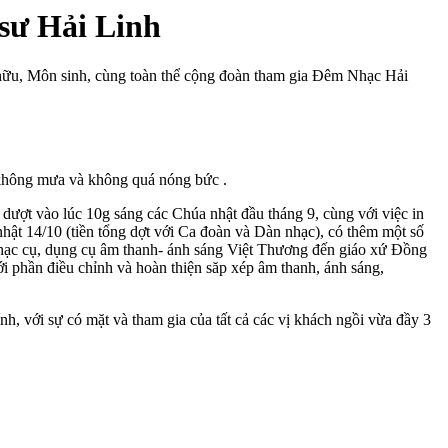
sư Hải Linh
hữu, Môn sinh, cùng toàn thể cộng đoàn tham gia Đêm Nhạc Hải
không mưa và không quá nóng bức .
ượt vào lúc 10g sáng các Chúa nhật đầu tháng 9, cùng với việc in
nhật 14/10 (tiền tổng dợt với Ca đoàn và Dàn nhạc), có thêm một số
nhạc cụ, dụng cụ âm thanh- ánh sáng Việt Thương đến giáo xứ Đồng
với phần điều chỉnh và hoàn thiện săp xép âm thanh, ánh sáng,
h, với sự có mặt và tham gia của tất cả các vị khách ngồi vừa đầy 3