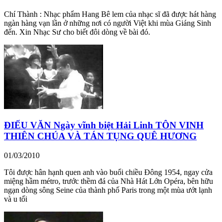
Chí Thành : Nhạc phẩm Hang Bê lem của nhạc sĩ đã được hát hàng
ngàn hàng vạn lần ở những nơi có người Việt khi mùa Giáng Sinh
đến. Xin Nhạc Sư cho biết đôi dòng về bài đó.
ĐIẾU VĂN Ngày vĩnh biệt Hải Linh TÔN VINH
THIÊN CHÚA VÀ TÁN TỤNG QUÊ HƯƠNG
01/03/2010
Tôi được hân hạnh quen anh vào buổi chiều Đông 1954, ngay cửa
miệng hầm métro, trước thềm đá của Nhà Hát Lớn Opéra, bên hữu
ngạn dòng sông Seine của thành phố Paris trong một mùa ướt lạnh
và u tối