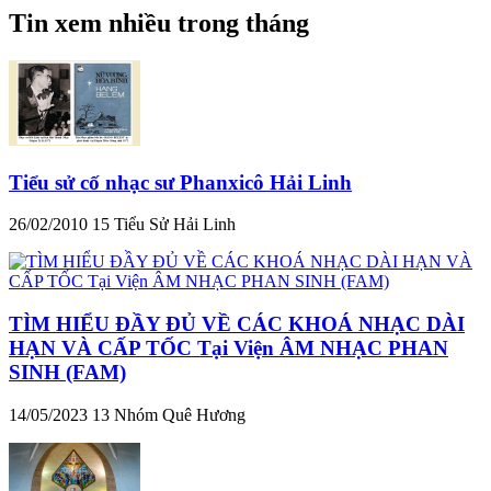
Tin xem nhiều trong tháng
Tiểu sử cố nhạc sư Phanxicô Hải Linh
26/02/2010
15
Tiểu Sử Hải Linh
TÌM HIỂU ĐẦY ĐỦ VỀ CÁC KHOÁ NHẠC DÀI
HẠN VÀ CẤP TỐC Tại Viện ÂM NHẠC PHAN
SINH (FAM)
14/05/2023
13
Nhóm Quê Hương