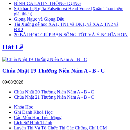
BÌNH CA LATIN THÔNG DỤNG
Sự khác biệt giữa Falsetto và Head Voice (Xuân Thảo thêm
giải thích)
Giọng Ngực và Giọng Đầu
Tải Xuống để học XA1, TN1 và ĐK1, và XA2, TN2 và
ĐK2
20 BÀI HỌC GIÚP BẠN SỐNG TỐT VÀ Ý NGHĨA HƠN
Hát Lễ
Chúa Nhật 19 Thường Niên Năm A - B - C
09/08/2026
Chúa Nhật 20 Thường Niên Năm A - B - C
Chúa Nhật 21 Thường Niên Năm A - B - C
Khóa Học
Ghi Danh Khoá Học
Các Môn Học Trên Mạng
Lịch Sử Hình Thành
Luyện Thi Và Tổ Chức Thi Các Chứng Chỉ LCM