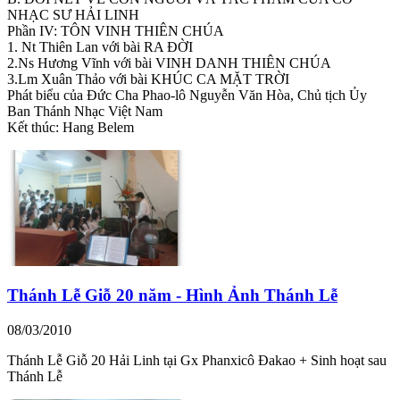
NHẠC SƯ HẢI LINH
Phần IV: TÔN VINH THIÊN CHÚA
1. Nt Thiên Lan với bài RA ĐỜI
2.Ns Hương Vĩnh với bài VINH DANH THIÊN CHÚA
3.Lm Xuân Thảo với bài KHÚC CA MẶT TRỜI
Phát biểu của Đức Cha Phao-lô Nguyễn Văn Hòa, Chủ tịch Ủy
Ban Thánh Nhạc Việt Nam
Kết thúc: Hang Belem
Thánh Lễ Giỗ 20 năm - Hình Ảnh Thánh Lễ
08/03/2010
Thánh Lễ Giỗ 20 Hải Linh tại Gx Phanxicô Đakao + Sinh hoạt sau
Thánh Lễ