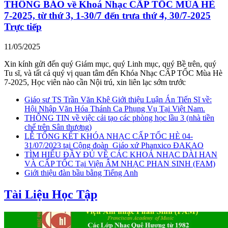
THÔNG BÁO về Khoá Nhạc CẤP TỐC MÙA HÈ
7-2025, từ thứ 3, 1-30/7 đến trưa thứ 4, 30/7-2025
Trực tiếp
11/05/2025
Xin kính gửi đến quý Giám mục, quý Linh mục, quý Bề trên, quý
Tu sĩ, và tất cả quý vị quan tâm đến Khóa Nhạc CẤP TỐC Mùa Hè
7-2025, Học viên nào cần Nội trú, xin liên lạc sớm trước
Giáo sư TS Trần Văn Khê Giới thiệu Luận Án Tiến Sĩ về:
Hội Nhập Văn Hóa Thánh Ca Phụng Vụ Tại Việt Nam.
THÔNG TIN về việc cải tạo các phòng học lầu 3 (nhà tiền
chế trên Sân thượng)
LỄ TỔNG KẾT KHÓA NHẠC CẤP TỐC HÈ 04-
31/07/2023 tại Cộng đoàn_Giáo xứ Phanxico ĐAKAO
TÌM HIỂU ĐẦY ĐỦ VỀ CÁC KHOÁ NHẠC DÀI HẠN
VÀ CẤP TỐC Tại Viện ÂM NHẠC PHAN SINH (FAM)
Giới thiệu đàn bầu bằng Tiếng Anh
Tài Liệu Học Tập