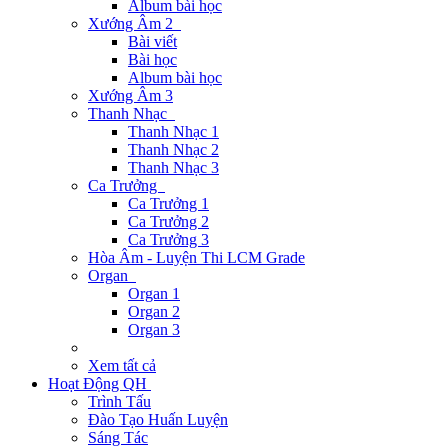
Album bài học
Xướng Âm 2
Bài viết
Bài học
Album bài học
Xướng Âm 3
Thanh Nhạc
Thanh Nhạc 1
Thanh Nhạc 2
Thanh Nhạc 3
Ca Trưởng
Ca Trưởng 1
Ca Trưởng 2
Ca Trưởng 3
Hòa Âm - Luyện Thi LCM Grade
Organ
Organ 1
Organ 2
Organ 3
Xem tất cả
Hoạt Động QH
Trình Tấu
Đào Tạo Huấn Luyện
Sáng Tác