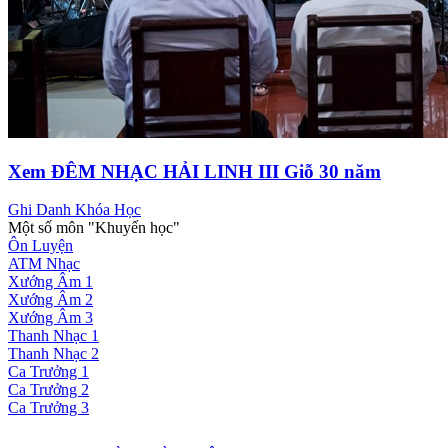
Xem ĐÊM NHẠC HẢI LINH III Giỗ 30 năm
Ghi Danh Khóa Học
Một số môn "Khuyến học"
Ôn Luyện
ATM Nhạc
Xướng Âm 1
Xướng Âm 2
Xướng Âm 3
Thanh Nhạc 1
Thanh Nhạc 2
Ca Trưởng 1
Ca Trưởng 2
Ca Trưởng 3