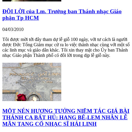
ĐÔI LỜI của Lm. Trưởng ban Thánh nhạc Giáo
phận Tp HCM
04/03/2010
Tôi được mời tới đây tham dự lễ giỗ 100 ngày, với tư cách là người
được Đức Tổng Giám mục cử ra lo việc thánh nhạc cùng với một số
các linh mục và giáo dân khác. Tôi xin thay mặt cho Ủy ban Thánh
nhạc Giáo phận Thành phố có đôi lời trong dịp lễ giỗ này.
MỘT NÉN HƯƠNG TƯỞNG NIỆM TÁC GIẢ BÀI
THÁNH CA BẤT HỦ: HANG BÊ-LEM NHÂN LỄ
MÃN TANG CỐ NHẠC SĨ HẢI LINH