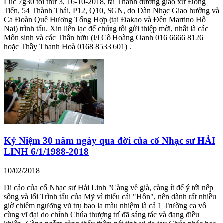
Lúc 7g30 tối thứ 3, 16-10-2018, tại Thánh đướng giáo xứ Đồng
Tiến, 54 Thành Thái, P12, Q10, SGN, do Dàn Nhạc Giao hưởng và
Ca Đoàn Quê Hương Tổng Hợp (tại Đakao và Đên Martino Hố
Nai) trình tấu. Xin liên lạc để chúng tôi gửi thiệp mời, nhất là các
Môn sinh và các Thân hữu (l/l Cô Hoàng Oanh 016 6666 8126
hoặc Thầy Thanh Hoà 0168 8533 601) .
Kỷ Niệm 30 năm ngày qua đời của cố Nhạc sư HẢI
LINH 6/1/1988-2018
10/02/2018
Di cảo của cố Nhạc sư Hải Linh "Càng về già, càng ít để ý tới nếp
sống và lối Trình tấu của Mỹ vì thiếu cái "Hồn", nên dành rất nhiều
giờ chiêm ngưỡng vũ trụ bao la màu nhiệm là cả 1 Trường ca vô
cùng vĩ đại do chính Chúa thượng trí đã sáng tác và đang điều