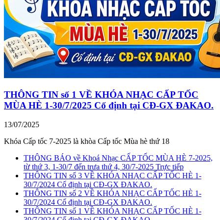
THÔNG TIN số 1 VỀ KHÓA NHẠC CẤP TỐC
MÙA HÈ 1-30/7/2025 Cố định tại CĐ-GX ĐAKAO.
13/07/2025
Khóa Cấp tốc 7-2025 là khòa Cấp tốc Mùa hè thứ 18
THÔNG BÁO về Khoá Nhạc CẤP TỐC MÙA HÈ 7-2025,
từ thứ 3, 1-30/7 đến trưa thứ 4, 30/7-2025 Trực tiếp
THÔNG TIN số 3 VỀ KHÓA NHẠC CẤP TỐC HÈ 1-
30/7/2024 Cố định tại CĐ-GX ĐAKAO.
THÔNG TIN số 2 VỀ KHÓA NHẠC CẤP TỐC HÈ 1-
30/7/2024 Cố định tại CĐ-GX ĐAKAO.
THÔNG TIN số 1 VỀ KHÓA NHẠC CẤP TỐC HÈ 1-
30/7/2024 Cố định tại CĐ-GX ĐAKAO.