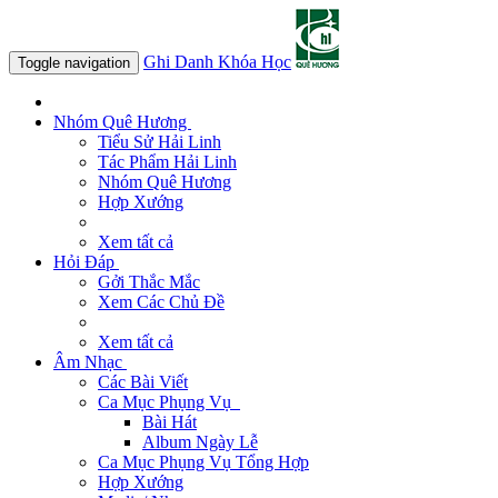
Ghi Danh Khóa Học
Toggle navigation
Nhóm Quê Hương
Tiểu Sử Hải Linh
Tác Phẩm Hải Linh
Nhóm Quê Hương
Hợp Xướng
Xem tất cả
Hỏi Đáp
Gởi Thắc Mắc
Xem Các Chủ Đề
Xem tất cả
Âm Nhạc
Các Bài Viết
Ca Mục Phụng Vụ
Bài Hát
Album Ngày Lễ
Ca Mục Phụng Vụ Tổng Hợp
Hợp Xướng