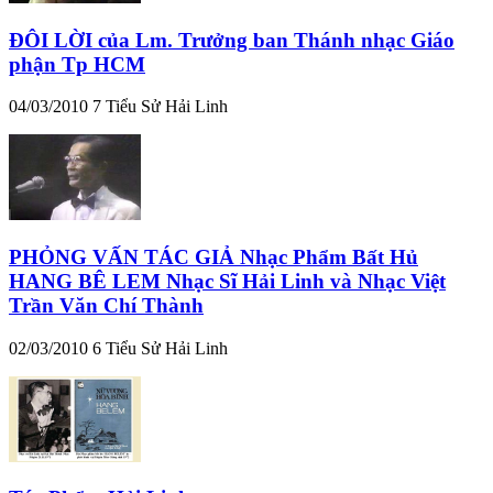
ĐÔI LỜI của Lm. Trưởng ban Thánh nhạc Giáo
phận Tp HCM
04/03/2010
7
Tiểu Sử Hải Linh
PHỎNG VẤN TÁC GIẢ Nhạc Phẩm Bất Hủ
HANG BÊ LEM Nhạc Sĩ Hải Linh và Nhạc Việt
Trần Văn Chí Thành
02/03/2010
6
Tiểu Sử Hải Linh