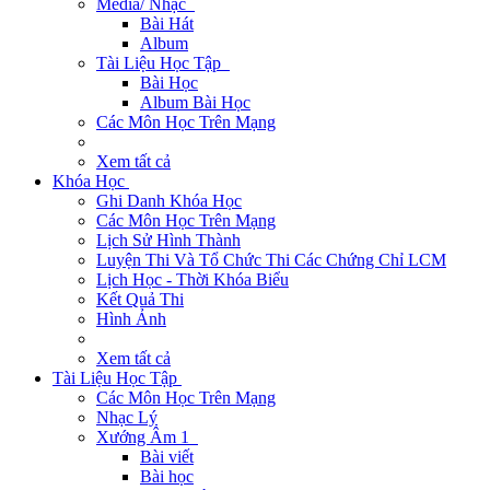
Media/ Nhạc
Bài Hát
Album
Tài Liệu Học Tập
Bài Học
Album Bài Học
Các Môn Học Trên Mạng
Xem tất cả
Khóa Học
Ghi Danh Khóa Học
Các Môn Học Trên Mạng
Lịch Sử Hình Thành
Luyện Thi Và Tổ Chức Thi Các Chứng Chỉ LCM
Lịch Học - Thời Khóa Biểu
Kết Quả Thi
Hình Ảnh
Xem tất cả
Tài Liệu Học Tập
Các Môn Học Trên Mạng
Nhạc Lý
Xướng Âm 1
Bài viết
Bài học