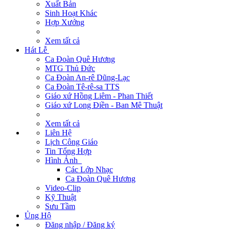
Xuất Bản
Sinh Hoạt Khác
Hợp Xướng
Xem tất cả
Hát Lễ
Ca Đoàn Quê Hương
MTG Thủ Đức
Ca Đoàn An-rê Dũng-Lạc
Ca Đoàn Tê-rê-sa TTS
Giáo xứ Hồng Liêm - Phan Thiết
Giáo xứ Long Điền - Ban Mê Thuật
Xem tất cả
Liên Hệ
Lịch Công Giáo
Tin Tổng Hợp
Hình Ảnh
Các Lớp Nhạc
Ca Đoàn Quê Hương
Video-Clip
Kỹ Thuật
Sưu Tầm
Ủng Hộ
Đăng nhập / Đăng ký