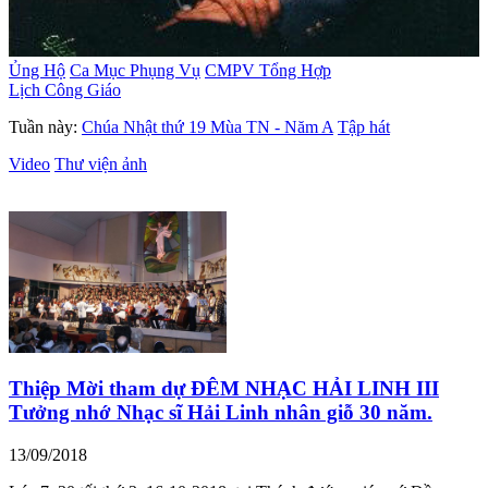
Ủng Hộ
Ca Mục Phụng Vụ
CMPV Tổng Hợp
Lịch Công Giáo
Tuần này:
Chúa Nhật thứ 19 Mùa TN - Năm A
Tập hát
Video
Thư viện ảnh
Thiệp Mời tham dự ĐÊM NHẠC HẢI LINH III
Tưởng nhớ Nhạc sĩ Hải Linh nhân giỗ 30 năm.
13/09/2018