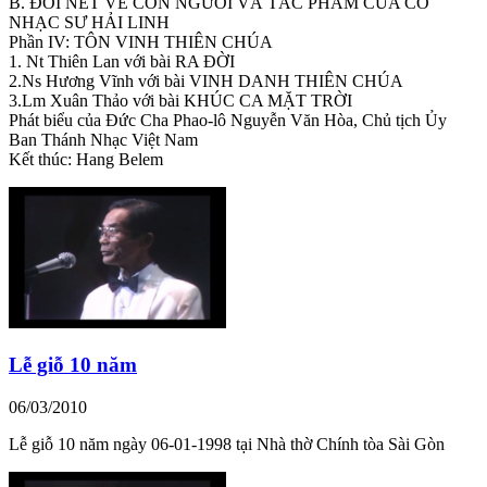
B. ĐÔI NÉT VỀ CON NGƯỜI VÀ TÁC PHẨM CỦA CỐ
NHẠC SƯ HẢI LINH
Phần IV: TÔN VINH THIÊN CHÚA
1. Nt Thiên Lan với bài RA ĐỜI
2.Ns Hương Vĩnh với bài VINH DANH THIÊN CHÚA
3.Lm Xuân Thảo với bài KHÚC CA MẶT TRỜI
Phát biểu của Đức Cha Phao-lô Nguyễn Văn Hòa, Chủ tịch Ủy
Ban Thánh Nhạc Việt Nam
Kết thúc: Hang Belem
Lễ giỗ 10 năm
06/03/2010
Lễ giỗ 10 năm ngày 06-01-1998 tại Nhà thờ Chính tòa Sài Gòn