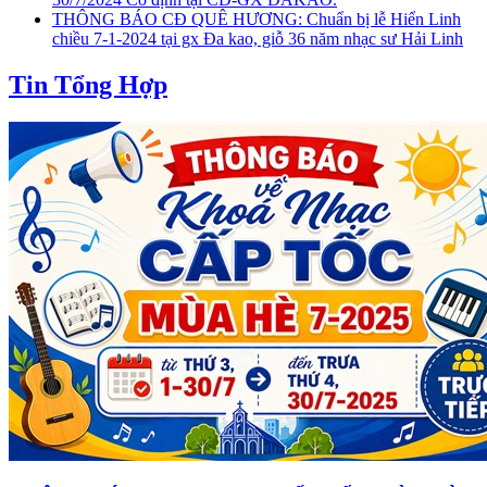
THÔNG BÁO CĐ QUÊ HƯƠNG: Chuẩn bị lễ Hiển Linh
chiều 7-1-2024 tại gx Đa kao, giỗ 36 năm nhạc sư Hải Linh
Tin Tổng Hợp