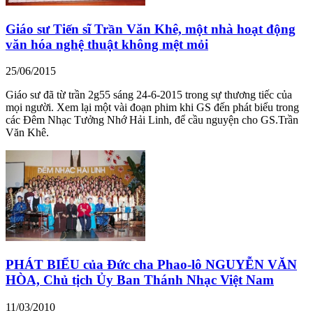
Giáo sư Tiến sĩ Trần Văn Khê, một nhà hoạt động
văn hóa nghệ thuật không mệt mỏi
25/06/2015
Giáo sư đã từ trần 2g55 sáng 24-6-2015 trong sự thương tiếc của
mọi người. Xem lại một vài đoạn phim khi GS đến phát biểu trong
các Đêm Nhạc Tưởng Nhớ Hải Linh, để cầu nguyện cho GS.Trần
Văn Khê.
PHÁT BIỂU của Đức cha Phao-lô NGUYỄN VĂN
HÒA, Chủ tịch Ủy Ban Thánh Nhạc Việt Nam
11/03/2010