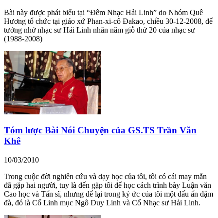
Bài này được phát biểu tại “Đêm Nhạc Hải Linh” do Nhóm Quê
Hương tổ chức tại giáo xứ Phan-xi-cô Đakao, chiều 30-12-2008, để
tưởng nhớ nhạc sư Hải Linh nhân năm giỗ thứ 20 của nhạc sư
(1988-2008)
Tóm lược Bài Nói Chuyện của GS.TS Trần Văn
Khê
10/03/2010
Trong cuộc đời nghiên cứu và dạy học của tôi, tôi có cái may mắn
đã gặp hai người, tuy là đến gặp tôi để học cách trình bày Luận văn
Cao học và Tấn sĩ, nhưng để lại trong ký ức của tôi một dấu ấn đậm
đà, đó là Cố Linh mục Ngô Duy Linh và Cố Nhạc sư Hải Linh.