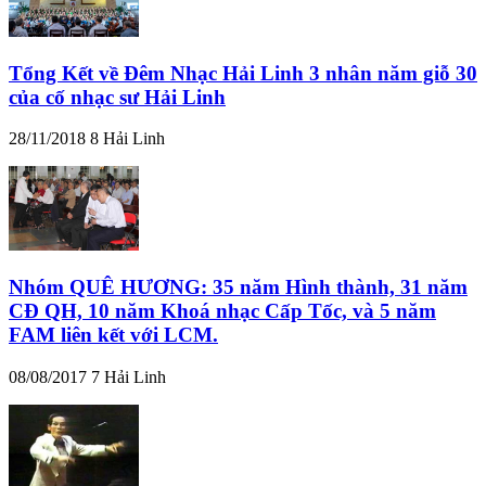
Tổng Kết về Đêm Nhạc Hải Linh 3 nhân năm giỗ 30
của cố nhạc sư Hải Linh
28/11/2018
8
Hải Linh
Nhóm QUÊ HƯƠNG: 35 năm Hình thành, 31 năm
CĐ QH, 10 năm Khoá nhạc Cấp Tốc, và 5 năm
FAM liên kết với LCM.
08/08/2017
7
Hải Linh