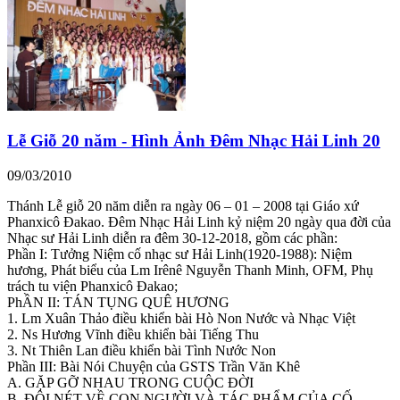
Lễ Giỗ 20 năm - Hình Ảnh Đêm Nhạc Hải Linh 20
09/03/2010
Thánh Lễ giỗ 20 năm diễn ra ngày 06 – 01 – 2008 tại Giáo xứ
Phanxicô Đakao. Đêm Nhạc Hải Linh kỷ niệm 20 ngày qua đời của
Nhạc sư Hải Linh diễn ra đêm 30-12-2018, gồm các phần:
Phần I: Tưởng Niệm cố nhạc sư Hải Linh(1920-1988): Niệm
hương, Phát biểu của Lm Irênê Nguyễn Thanh Minh, OFM, Phụ
trách tu viện Phanxicô Đakao;
PhẦN II: TÁN TỤNG QUÊ HƯƠNG
1. Lm Xuân Thảo điều khiển bài Hò Non Nước và Nhạc Việt
2. Ns Hương Vĩnh điều khiển bài Tiếng Thu
3. Nt Thiên Lan điều khiển bài Tình Nước Non
Phần III: Bài Nói Chuyện của GSTS Trần Văn Khê
A. GẶP GỠ NHAU TRONG CUỘC ĐỜI
B. ĐÔI NÉT VỀ CON NGƯỜI VÀ TÁC PHẨM CỦA CỐ