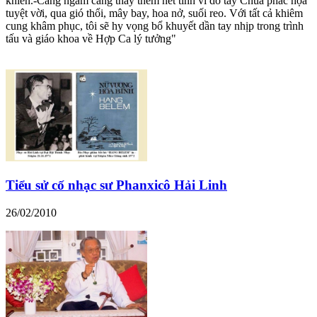
khiển.-Càng ngắm càng thấy thêm nét tinh vi do tay Chúa phác họa
tuyệt vời, qua gió thổi, mây bay, hoa nở, suối reo. Với tất cả khiêm
cung khâm phục, tôi sẽ hy vọng bổ khuyết dần tay nhịp trong trình
tấu và giáo khoa về Hợp Ca lý tưởng"
Tiểu sử cố nhạc sư Phanxicô Hải Linh
26/02/2010