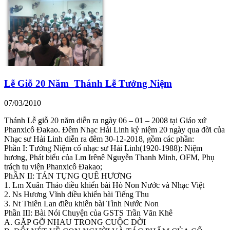
Lễ Giỗ 20 Năm_Thánh Lễ Tưởng Niệm
07/03/2010
Thánh Lễ giỗ 20 năm diễn ra ngày 06 – 01 – 2008 tại Giáo xứ
Phanxicô Đakao. Đêm Nhạc Hải Linh kỷ niệm 20 ngày qua đời của
Nhạc sư Hải Linh diễn ra đêm 30-12-2018, gồm các phần:
Phần I: Tưởng Niệm cố nhạc sư Hải Linh(1920-1988): Niệm
hương, Phát biểu của Lm Irênê Nguyễn Thanh Minh, OFM, Phụ
trách tu viện Phanxicô Đakao;
PhẦN II: TÁN TỤNG QUÊ HƯƠNG
1. Lm Xuân Thảo điều khiển bài Hò Non Nước và Nhạc Việt
2. Ns Hương Vĩnh điều khiển bài Tiếng Thu
3. Nt Thiên Lan điều khiển bài Tình Nước Non
Phần III: Bài Nói Chuyện của GSTS Trần Văn Khê
A. GẶP GỠ NHAU TRONG CUỘC ĐỜI