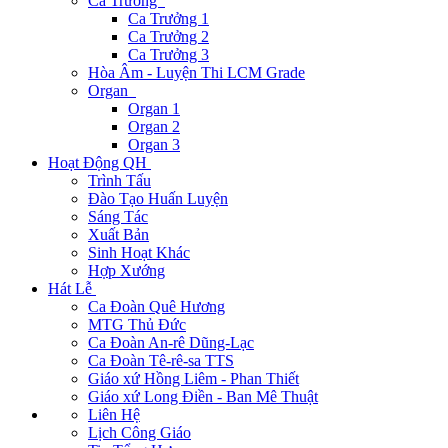
Ca Trưởng
Ca Trưởng 1
Ca Trưởng 2
Ca Trưởng 3
Hòa Âm - Luyện Thi LCM Grade
Organ
Organ 1
Organ 2
Organ 3
Hoạt Động QH
Trình Tấu
Đào Tạo Huấn Luyện
Sáng Tác
Xuất Bản
Sinh Hoạt Khác
Hợp Xướng
Hát Lễ
Ca Đoàn Quê Hương
MTG Thủ Đức
Ca Đoàn An-rê Dũng-Lạc
Ca Đoàn Tê-rê-sa TTS
Giáo xứ Hồng Liêm - Phan Thiết
Giáo xứ Long Điền - Ban Mê Thuật
Liên Hệ
Lịch Công Giáo