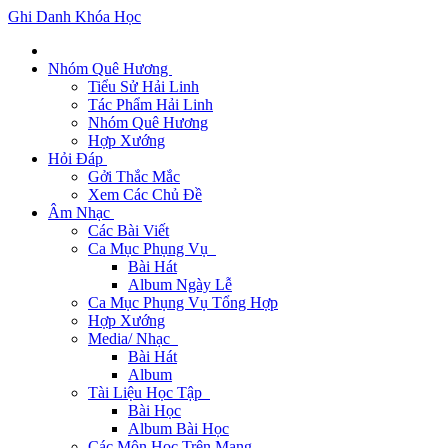
Ghi Danh Khóa Học
Nhóm Quê Hương
Tiểu Sử Hải Linh
Tác Phẩm Hải Linh
Nhóm Quê Hương
Hợp Xướng
Hỏi Đáp
Gởi Thắc Mắc
Xem Các Chủ Đề
Âm Nhạc
Các Bài Viết
Ca Mục Phụng Vụ
Bài Hát
Album Ngày Lễ
Ca Mục Phụng Vụ Tổng Hợp
Hợp Xướng
Media/ Nhạc
Bài Hát
Album
Tài Liệu Học Tập
Bài Học
Album Bài Học
Các Môn Học Trên Mạng