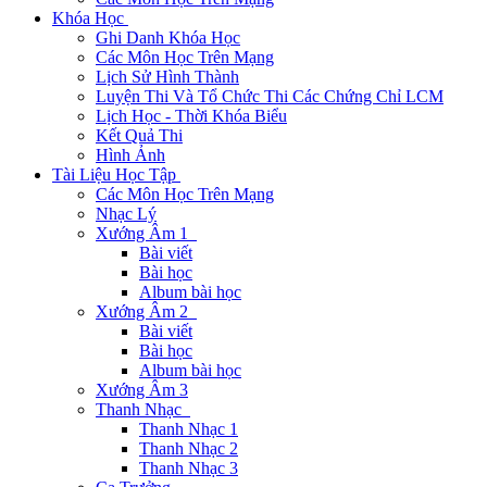
Khóa Học
Ghi Danh Khóa Học
Các Môn Học Trên Mạng
Lịch Sử Hình Thành
Luyện Thi Và Tổ Chức Thi Các Chứng Chỉ LCM
Lịch Học - Thời Khóa Biểu
Kết Quả Thi
Hình Ảnh
Tài Liệu Học Tập
Các Môn Học Trên Mạng
Nhạc Lý
Xướng Âm 1
Bài viết
Bài học
Album bài học
Xướng Âm 2
Bài viết
Bài học
Album bài học
Xướng Âm 3
Thanh Nhạc
Thanh Nhạc 1
Thanh Nhạc 2
Thanh Nhạc 3