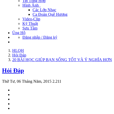
Tin Tổng Hợp
Hình Ảnh
Các Lớp Nhạc
Ca Đoàn Quê Hương
Video-Clip
Kỹ Thuật
Sưu Tầm
Ủng Hộ
Đăng nhập / Đăng ký
HLQH
Hỏi Đáp
20 BÀI HỌC GIÚP BẠN SỐNG TỐT VÀ Ý NGHĨA HƠN
Hỏi Đáp
Thứ Tư, 06 Tháng Năm, 2015
2.211