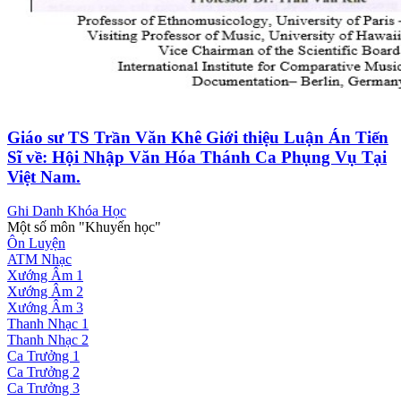
Giáo sư TS Trần Văn Khê Giới thiệu Luận Án Tiến
Sĩ về: Hội Nhập Văn Hóa Thánh Ca Phụng Vụ Tại
Việt Nam.
Ghi Danh Khóa Học
Một số môn "Khuyến học"
Ôn Luyện
ATM Nhạc
Xướng Âm 1
Xướng Âm 2
Xướng Âm 3
Thanh Nhạc 1
Thanh Nhạc 2
Ca Trưởng 1
Ca Trưởng 2
Ca Trưởng 3