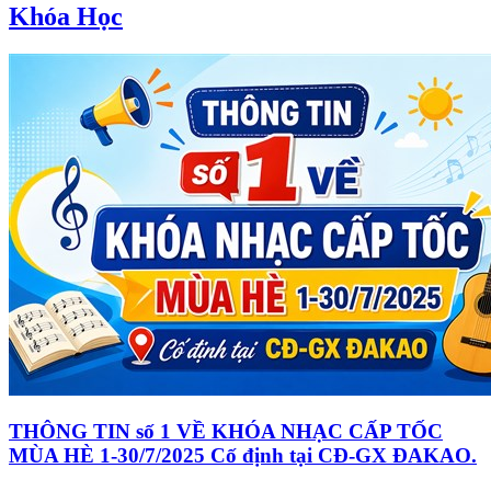
Khóa Học
THÔNG TIN số 1 VỀ KHÓA NHẠC CẤP TỐC
MÙA HÈ 1-30/7/2025 Cố định tại CĐ-GX ĐAKAO.