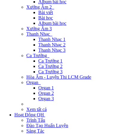
Album bài học
Xướng Âm 2
Bài viết
Bài học
Album bài học
Xướng Âm 3
Thanh Nhạc
Thanh Nhạc 1
Thanh Nhạc 2
Thanh Nhạc 3
Ca Trưởng
Ca Trưởng 1
Ca Trưởng 2
Ca Trưởng 3
Hòa Âm - Luyện Thi LCM Grade
Organ
Organ 1
Organ 2
Organ 3
Xem tất cả
Hoạt Động QH
Trình Tấu
Đào Tạo Huấn Luyện
Sáng Tác