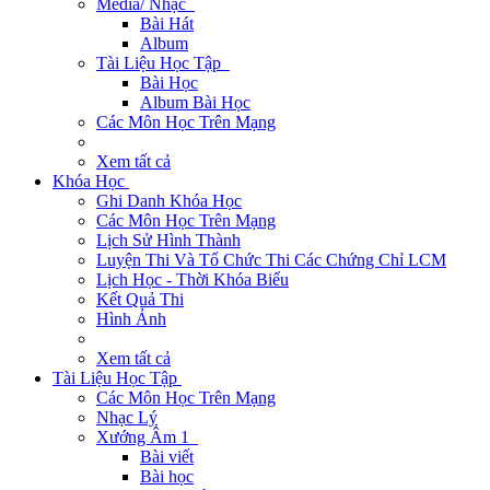
Media/ Nhạc
Bài Hát
Album
Tài Liệu Học Tập
Bài Học
Album Bài Học
Các Môn Học Trên Mạng
Xem tất cả
Khóa Học
Ghi Danh Khóa Học
Các Môn Học Trên Mạng
Lịch Sử Hình Thành
Luyện Thi Và Tổ Chức Thi Các Chứng Chỉ LCM
Lịch Học - Thời Khóa Biểu
Kết Quả Thi
Hình Ảnh
Xem tất cả
Tài Liệu Học Tập
Các Môn Học Trên Mạng
Nhạc Lý
Xướng Âm 1
Bài viết
Bài học