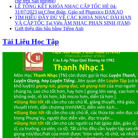
chế trên Sân thượng)
LỄ TỔNG KẾT KHÓA NHẠC CẤP TỐC HÈ 04-
31/07/2023 tại Cộng đoàn_Giáo xứ Phanxico ĐAKAO
TÌM HIỂU ĐẦY ĐỦ VỀ CÁC KHOÁ NHẠC DÀI HẠN
VÀ CẤP TỐC Tại Viện ÂM NHẠC PHAN SINH (FAM)
Giới thiệu đàn bầu bằng Tiếng Anh
Tài Liệu Học Tập