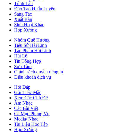
Trình Tấu
Đào Tạo Huấn Luyện
Sáng Tác
Xuất Bản
Sinh Hoạt Khác
Hợp Xướng
Nhóm Quê Hương
Tiểu Sử Hải Linh
Tác Phẩm Hải Linh
Hát Lễ
Tin Tổng Hợp
Sưu Tầm
Chính sách quyền riêng tư
Điều khoản dịch vụ
Hỏi Đáp
Gởi Thắc Mắc
Xem Các Chủ Đề
Âm Nhạc
Các Bài Viết
Ca Mục Phụng Vụ
Media/ Nhạc
Tài Liệu Học Tập
Hợp Xướng