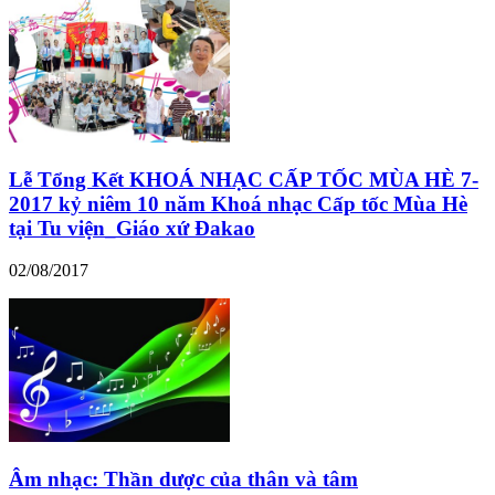
Lễ Tổng Kết KHOÁ NHẠC CẤP TỐC MÙA HÈ 7-
2017 kỷ niêm 10 năm Khoá nhạc Cấp tốc Mùa Hè
tại Tu viện_Giáo xứ Đakao
02/08/2017
Âm nhạc: Thần dược của thân và tâm