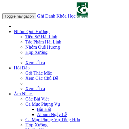
Ghi Danh Khóa Học
Toggle navigation
Nhóm Quê Hương
Tiểu Sử Hải Linh
Tác Phẩm Hải Linh
Nhóm Quê Hương
Hợp Xướng
Xem tất cả
Hỏi Đáp
Gởi Thắc Mắc
Xem Các Chủ Đề
Xem tất cả
Âm Nhạc
Các Bài Viết
Ca Mục Phụng Vụ
Bài Hát
Album Ngày Lễ
Ca Mục Phụng Vụ Tổng Hợp
Hợp Xướng