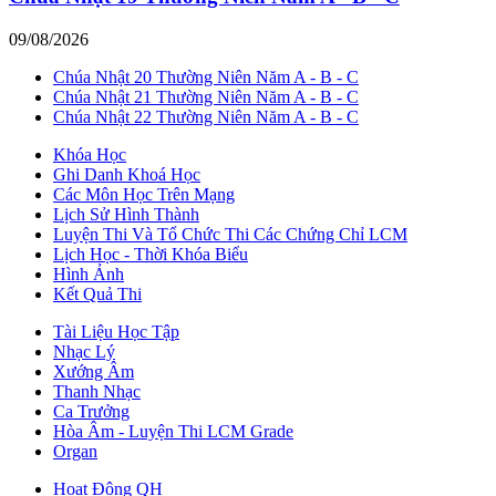
09/08/2026
Chúa Nhật 20 Thường Niên Năm A - B - C
Chúa Nhật 21 Thường Niên Năm A - B - C
Chúa Nhật 22 Thường Niên Năm A - B - C
Khóa Học
Ghi Danh Khoá Học
Các Môn Học Trên Mạng
Lịch Sử Hình Thành
Luyện Thi Và Tổ Chức Thi Các Chứng Chỉ LCM
Lịch Học - Thời Khóa Biểu
Hình Ảnh
Kết Quả Thi
Tài Liệu Học Tập
Nhạc Lý
Xướng Âm
Thanh Nhạc
Ca Trưởng
Hòa Âm - Luyện Thi LCM Grade
Organ
Hoạt Động QH