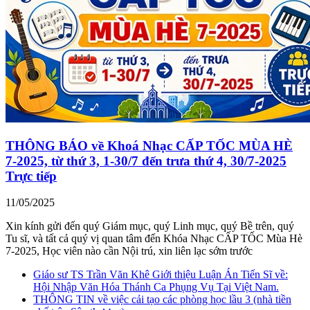
THÔNG BÁO về Khoá Nhạc CẤP TỐC MÙA HÈ
7-2025, từ thứ 3, 1-30/7 đến trưa thứ 4, 30/7-2025
Trực tiếp
11/05/2025
Xin kính gửi đến quý Giám mục, quý Linh mục, quý Bề trên, quý
Tu sĩ, và tất cả quý vị quan tâm đến Khóa Nhạc CẤP TỐC Mùa Hè
7-2025, Học viên nào cần Nội trú, xin liên lạc sớm trước
Giáo sư TS Trần Văn Khê Giới thiệu Luận Án Tiến Sĩ về:
Hội Nhập Văn Hóa Thánh Ca Phụng Vụ Tại Việt Nam.
THÔNG TIN về việc cải tạo các phòng học lầu 3 (nhà tiền