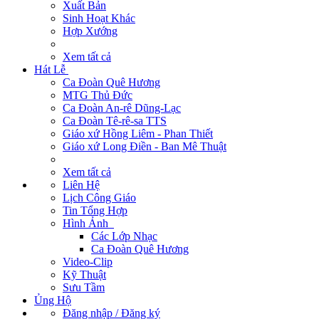
Xuất Bản
Sinh Hoạt Khác
Hợp Xướng
Xem tất cả
Hát Lễ
Ca Đoàn Quê Hương
MTG Thủ Đức
Ca Đoàn An-rê Dũng-Lạc
Ca Đoàn Tê-rê-sa TTS
Giáo xứ Hồng Liêm - Phan Thiết
Giáo xứ Long Điền - Ban Mê Thuật
Xem tất cả
Liên Hệ
Lịch Công Giáo
Tin Tổng Hợp
Hình Ảnh
Các Lớp Nhạc
Ca Đoàn Quê Hương
Video-Clip
Kỹ Thuật
Sưu Tầm
Ủng Hộ
Đăng nhập / Đăng ký