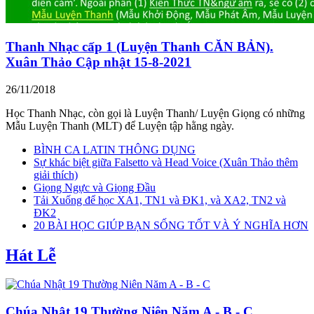
Thanh Nhạc cấp 1 (Luyện Thanh CĂN BẢN).
Xuân Thảo Cập nhật 15-8-2021
26/11/2018
Học Thanh Nhạc, còn gọi là Luyện Thanh/ Luyện Giọng có những
Mẫu Luyện Thanh (MLT) để Luyện tập hằng ngày.
BÌNH CA LATIN THÔNG DỤNG
Sự khác biệt giữa Falsetto và Head Voice (Xuân Thảo thêm
giải thích)
Giọng Ngực và Giọng Đầu
Tải Xuống để học XA1, TN1 và ĐK1, và XA2, TN2 và
ĐK2
20 BÀI HỌC GIÚP BẠN SỐNG TỐT VÀ Ý NGHĨA HƠN
Hát Lễ
Chúa Nhật 19 Thường Niên Năm A - B - C