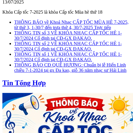
13/07/2025
Khóa Cấp tốc 7-2025 là khòa Cấp tốc Mùa hè thứ 18
THÔNG BÁO về Khoá Nhạc CẤP TỐC MÙA HÈ 7-2025,
từ thứ 3, 1-30/7 đến trưa thứ 4, 30/7-2025 Trực tiếp
THÔNG TIN số 3 VỀ KHÓA NHẠC CẤP TỐC HÈ 1-
30/7/2024 Cố định tại CĐ-GX ĐAKAO.
THÔNG TIN số 2 VỀ KHÓA NHẠC CẤP TỐC HÈ 1-
30/7/2024 Cố định tại CĐ-GX ĐAKAO.
THÔNG TIN số 1 VỀ KHÓA NHẠC CẤP TỐC HÈ 1-
30/7/2024 Cố định tại CĐ-GX ĐAKAO.
THÔNG BÁO CĐ QUÊ HƯƠNG: Chuẩn bị lễ Hiển Linh
chiều 7-1-2024 tại gx Đa kao, giỗ 36 năm nhạc sư Hải Linh
Tin Tổng Hợp