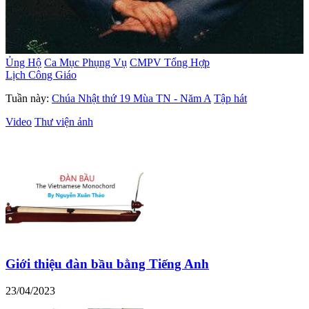
Ủng Hộ
Ca Mục Phụng Vụ
CMPV Tổng Hợp
Lịch Công Giáo
Tuần này:
Chúa Nhật thứ 19 Mùa TN - Năm A
Tập hát
Video
Thư viện ảnh
Giới thiệu đàn bầu bằng Tiếng Anh
23/04/2023