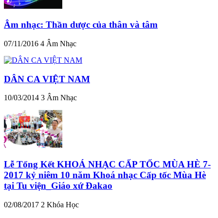
Âm nhạc: Thần dược của thân và tâm
07/11/2016
4
Âm Nhạc
DÂN CA VIỆT NAM
10/03/2014
3
Âm Nhạc
Lễ Tổng Kết KHOÁ NHẠC CẤP TỐC MÙA HÈ 7-
2017 kỷ niêm 10 năm Khoá nhạc Cấp tốc Mùa Hè
tại Tu viện_Giáo xứ Đakao
02/08/2017
2
Khóa Học