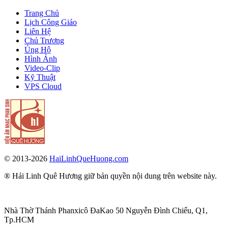
Trang Chủ
Lịch Công Giáo
Liên Hệ
Chủ Trương
Ủng Hộ
Hình Ảnh
Video-Clip
Kỹ Thuật
VPS Cloud
© 2013-2026
HaiLinhQueHuong.com
® Hải Linh Quê Hương giữ bản quyền nội dung trên website này.
Nhà Thờ Thánh Phanxicô ĐaKao 50 Nguyễn Đình Chiểu, Q1,
Tp.HCM