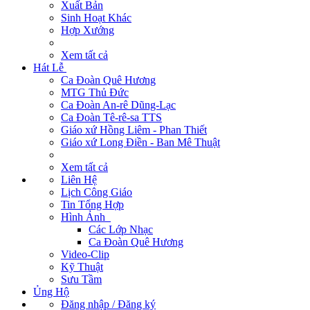
Xuất Bản
Sinh Hoạt Khác
Hợp Xướng
Xem tất cả
Hát Lễ
Ca Đoàn Quê Hương
MTG Thủ Đức
Ca Đoàn An-rê Dũng-Lạc
Ca Đoàn Tê-rê-sa TTS
Giáo xứ Hồng Liêm - Phan Thiết
Giáo xứ Long Điền - Ban Mê Thuật
Xem tất cả
Liên Hệ
Lịch Công Giáo
Tin Tổng Hợp
Hình Ảnh
Các Lớp Nhạc
Ca Đoàn Quê Hương
Video-Clip
Kỹ Thuật
Sưu Tầm
Ủng Hộ
Đăng nhập / Đăng ký