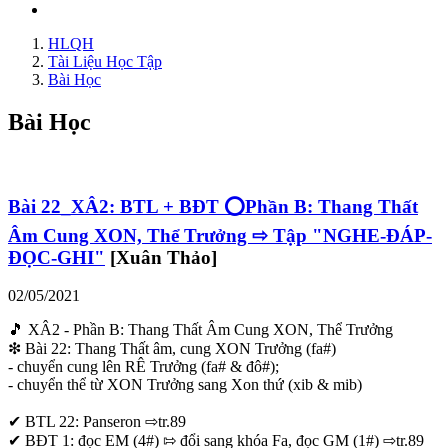
HLQH
Tài Liệu Học Tập
Bài Học
Bài Học
Bài 22_XÂ2: BTL + BĐT ⭕Phần B: Thang Thất
Âm Cung XON, Thể Trưởng ⇨ Tập "NGHE-ĐÁP-
ĐỌC-GHI"
[Xuân Thảo]
02/05/2021
🎵 XÂ2 - Phần B: Thang Thất Âm Cung XON, Thể Trưởng
❇ Bài 22: Thang Thất âm, cung XON Trưởng (fa#)
- chuyển cung lên RÊ Trưởng (fa# & đô#);
- chuyển thể từ XON Trưởng sang Xon thứ (xib & mib)
✔ BTL 22: Panseron ⇨tr.89
✔ BĐT 1: đọc EM (4#) ⇰ đổi sang khóa Fa, đọc GM (1#) ⇨tr.89