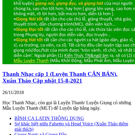
Thanh Nhạc cấp 1 (Luyện Thanh CĂN BẢN).
Xuân Thảo Cập nhật 15-8-2021
26/11/2018
Học Thanh Nhạc, còn gọi là Luyện Thanh/ Luyện Giọng có những
Mẫu Luyện Thanh (MLT) để Luyện tập hằng ngày.
BÌNH CA LATIN THÔNG DỤNG
Sự khác biệt giữa Falsetto và Head Voice (Xuân Thảo thêm
giải thích)
Giọng Ngực và Giọng Đầu