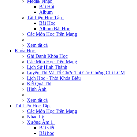
Media/ Nhạc
Bài Hát
Album
Tài Liệu Học Tập
Bài Học
Album Bài Học
Các Môn Học Trên Mạng
Xem tất cả
Khóa Học
Ghi Danh Khóa Học
Các Môn Học Trên Mạng
Lịch Sử Hình Thành
Luyện Thi Và Tổ Chức Thi Các Chứng Chỉ LCM
Lịch Học - Thời Khóa Biểu
Kết Quả Thi
Hình Ảnh
Xem tất cả
Tài Liệu Học Tập
Các Môn Học Trên Mạng
Nhạc Lý
Xướng Âm 1
Bài viết
Bài học