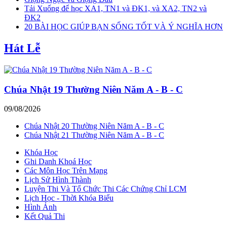
Tải Xuống để học XA1, TN1 và ĐK1, và XA2, TN2 và
ĐK2
20 BÀI HỌC GIÚP BẠN SỐNG TỐT VÀ Ý NGHĨA HƠN
Hát Lễ
Chúa Nhật 19 Thường Niên Năm A - B - C
09/08/2026
Chúa Nhật 20 Thường Niên Năm A - B - C
Chúa Nhật 21 Thường Niên Năm A - B - C
Khóa Học
Ghi Danh Khoá Học
Các Môn Học Trên Mạng
Lịch Sử Hình Thành
Luyện Thi Và Tổ Chức Thi Các Chứng Chỉ LCM
Lịch Học - Thời Khóa Biểu
Hình Ảnh
Kết Quả Thi