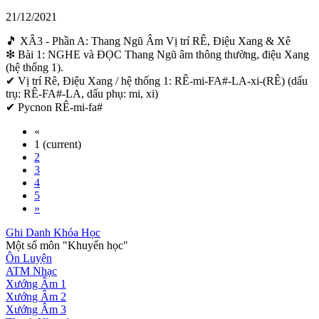
21/12/2021
🎵 XÂ3 - Phần A: Thang Ngũ Âm Vị trí RÊ, Điệu Xang & Xê
❇ Bài 1: NGHE và ĐỌC Thang Ngũ âm thông thường, điệu Xang
(hệ thống 1).
✔ Vị trí Rê, Điệu Xang / hệ thống 1: RÊ-mi-FA#-LA-xi-(RÊ) (dấu
trụ: RÊ-FA#-LA, dấu phụ: mi, xi)
✔ Pycnon RÊ-mi-fa#
«
1
(current)
2
3
4
5
»
Ghi Danh Khóa Học
Một số môn "Khuyến học"
Ôn Luyện
ATM Nhạc
Xướng Âm 1
Xướng Âm 2
Xướng Âm 3