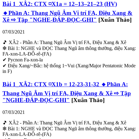
Bài 1_XÂ2: CTX ◽X1a = 12–13–21–23 (HV)
🔸Phần A: Thang Ngũ Âm Vị trí FA, Điệu Xang &
Xê ⇨ Tập "NGHE-ĐÁP-ĐỌC-GHI"
[Xuân Thảo]
07/03/2021
🎵 XÂ2 - Phần A: Thang Ngũ Âm Vị trí FA, Điệu Xang & Xê
❇ Bài 1: NGHE và ĐỌC Thang Ngũ âm thông thường, điệu Xang:
FA-xon-LA-ĐÔ-rê-(FA)
✔ Pycnon Fa-xon-la
✔ Điệu Xang/~Bắc: hệ thống 1~Vui (Xang/Major Pentatonic Mode
in F)
Bài 1_XÂ2: CTX ◽X1b = 12-23-31-32 🔸Phần A:
Thang Ngũ Âm Vị trí FA, Điệu Xang & Xê ⇨ Tập
"NGHE-ĐÁP-ĐỌC-GHI"
[Xuân Thảo]
07/03/2021
🎵 XÂ2 - Phần A: Thang Ngũ Âm Vị trí FA, Điệu Xang & Xê
❇ Bài 1: NGHE và ĐỌC Thang Ngũ âm thông thường, điệu Xang:
FA-xon-LA-ĐÔ-rê-(FA)