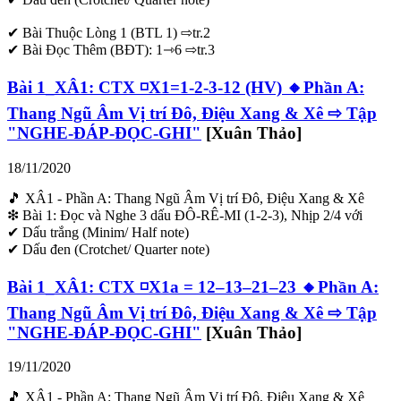
✔ Bài Thuộc Lòng 1 (BTL 1) ⇨tr.2
✔ Bài Đọc Thêm (BĐT): 1⇾6 ⇨tr.3
Bài 1_XÂ1: CTX ◽X1=1-2-3-12 (HV) 🔸Phần A:
Thang Ngũ Âm Vị trí Đô, Điệu Xang & Xê ⇨ Tập
"NGHE-ĐÁP-ĐỌC-GHI"
[Xuân Thảo]
18/11/2020
🎵 XÂ1 - Phần A: Thang Ngũ Âm Vị trí Đô, Điệu Xang & Xê
❇ Bài 1: Đọc và Nghe 3 dấu ĐÔ-RÊ-MI (1-2-3), Nhịp 2/4 với
✔ Dấu trắng (Minim/ Half note)
✔ Dấu đen (Crotchet/ Quarter note)
Bài 1_XÂ1: CTX ◽X1a = 12–13–21–23 🔸Phần A:
Thang Ngũ Âm Vị trí Đô, Điệu Xang & Xê ⇨ Tập
"NGHE-ĐÁP-ĐỌC-GHI"
[Xuân Thảo]
19/11/2020
🎵 XÂ1 - Phần A: Thang Ngũ Âm Vị trí Đô, Điệu Xang & Xê