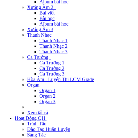
Album bài học
Xướng Âm 2
Bài viết
Bài học
Album bài học
Xướng Âm 3
Thanh Nhạc
Thanh Nhạc 1
Thanh Nhạc 2
Thanh Nhạc 3
Ca Trưởng
Ca Trưởng 1
Ca Trưởng 2
Ca Trưởng 3
Hòa Âm - Luyện Thi LCM Grade
Organ
Organ 1
Organ 2
Organ 3
Xem tất cả
Hoạt Động QH
Trình Tấu
Đào Tạo Huấn Luyện
Sáng Tác