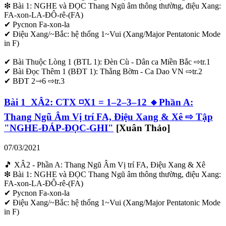
❇ Bài 1: NGHE và ĐỌC Thang Ngũ âm thông thường, điệu Xang:
FA-xon-LA-ĐÔ-rê-(FA)
✔ Pycnon Fa-xon-la
✔ Điệu Xang/~Bắc: hệ thống 1~Vui (Xang/Major Pentatonic Mode
in F)
✔ Bài Thuộc Lòng 1 (BTL 1): Đèn Cù - Dân ca Miền Bắc ⇨tr.1
✔ Bài Đọc Thêm 1 (BĐT 1): Thằng Bờm - Ca Dao VN ⇨tr.2
✔ BĐT 2⇾6 ⇨tr.3
Bài 1_XÂ2: CTX ◽X1 = 1–2–3–12 🔸Phần A:
Thang Ngũ Âm Vị trí FA, Điệu Xang & Xê ⇨ Tập
"NGHE-ĐÁP-ĐỌC-GHI"
[Xuân Thảo]
07/03/2021
🎵 XÂ2 - Phần A: Thang Ngũ Âm Vị trí FA, Điệu Xang & Xê
❇ Bài 1: NGHE và ĐỌC Thang Ngũ âm thông thường, điệu Xang:
FA-xon-LA-ĐÔ-rê-(FA)
✔ Pycnon Fa-xon-la
✔ Điệu Xang/~Bắc: hệ thống 1~Vui (Xang/Major Pentatonic Mode
in F)