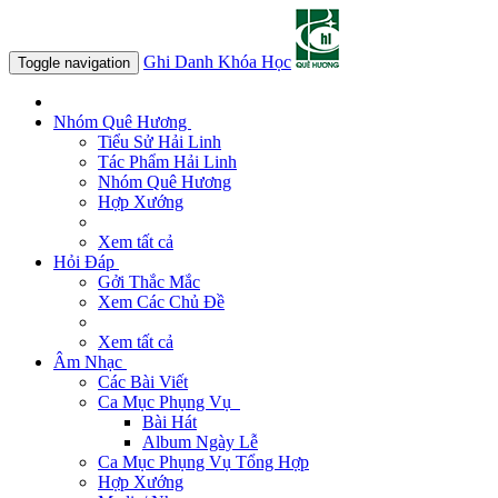
Ghi Danh Khóa Học
Toggle navigation
Nhóm Quê Hương
Tiểu Sử Hải Linh
Tác Phẩm Hải Linh
Nhóm Quê Hương
Hợp Xướng
Xem tất cả
Hỏi Đáp
Gởi Thắc Mắc
Xem Các Chủ Đề
Xem tất cả
Âm Nhạc
Các Bài Viết
Ca Mục Phụng Vụ
Bài Hát
Album Ngày Lễ
Ca Mục Phụng Vụ Tổng Hợp
Hợp Xướng