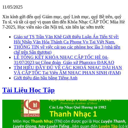
11/05/2025
Xin kính gửi đến quý Giám mục, quý Linh mục, quý Bề trên, quý
Tu sĩ, và tất cả quý vị quan tâm đến Khóa Nhạc CẤP TỐC Mùa Hè
7-2025, Học viên nào cần Nội trú, xin liên lạc sớm trước
Giáo sư TS Trần Văn Khê Giới thiệu Luận Án Tiến Sĩ về:
Hội Nhập Văn Hóa Thánh Ca Phụng Vụ Tại Việt Nam.
THÔNG TIN về việc cải tạo các phòng học lầu 3 (nhà tiền
chế trên Sân thượng)
LỄ TỔNG KẾT KHÓA NHẠC CẤP TỐC HÈ 04-
31/07/2023 tại Cộng đoàn_Giáo xứ Phanxico ĐAKAO
TÌM HIỂU ĐẦY ĐỦ VỀ CÁC KHOÁ NHẠC DÀI HẠN
VÀ CẤP TỐC Tại Viện ÂM NHẠC PHAN SINH (FAM)
Giới thiệu đàn bầu bằng Tiếng Anh
Tài Liệu Học Tập