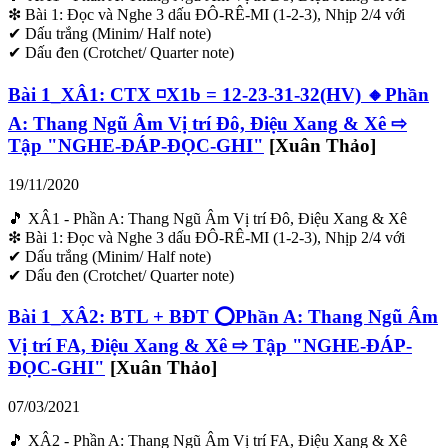
❇ Bài 1: Đọc và Nghe 3 dấu ĐÔ-RÊ-MI (1-2-3), Nhịp 2/4 với
✔ Dấu trắng (Minim/ Half note)
✔ Dấu đen (Crotchet/ Quarter note)
Bài 1_XÂ1: CTX ◽X1b = 12-23-31-32(HV) 🔸Phần
A: Thang Ngũ Âm Vị trí Đô, Điệu Xang & Xê ⇨
Tập "NGHE-ĐÁP-ĐỌC-GHI"
[Xuân Thảo]
19/11/2020
🎵 XÂ1 - Phần A: Thang Ngũ Âm Vị trí Đô, Điệu Xang & Xê
❇ Bài 1: Đọc và Nghe 3 dấu ĐÔ-RÊ-MI (1-2-3), Nhịp 2/4 với
✔ Dấu trắng (Minim/ Half note)
✔ Dấu đen (Crotchet/ Quarter note)
Bài 1_XÂ2: BTL + BĐT ⭕Phần A: Thang Ngũ Âm
Vị trí FA, Điệu Xang & Xê ⇨ Tập "NGHE-ĐÁP-
ĐỌC-GHI"
[Xuân Thảo]
07/03/2021
🎵 XÂ2 - Phần A: Thang Ngũ Âm Vị trí FA, Điệu Xang & Xê