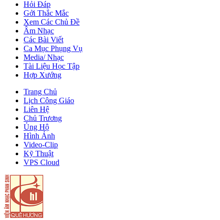
Hỏi Đáp
Gởi Thắc Mắc
Xem Các Chủ Đề
Âm Nhạc
Các Bài Viết
Ca Mục Phụng Vụ
Media/ Nhạc
Tài Liệu Học Tập
Hợp Xướng
Trang Chủ
Lịch Công Giáo
Liên Hệ
Chủ Trương
Ủng Hộ
Hình Ảnh
Video-Clip
Kỹ Thuật
VPS Cloud