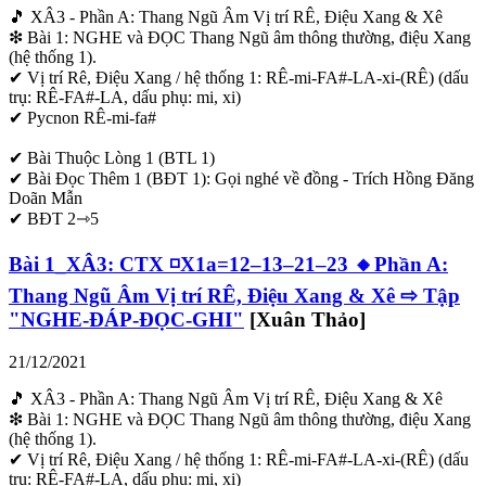
🎵 XÂ3 - Phần A: Thang Ngũ Âm Vị trí RÊ, Điệu Xang & Xê
❇ Bài 1: NGHE và ĐỌC Thang Ngũ âm thông thường, điệu Xang
(hệ thống 1).
✔ Vị trí Rê, Điệu Xang / hệ thống 1: RÊ-mi-FA#-LA-xi-(RÊ) (dấu
trụ: RÊ-FA#-LA, dấu phụ: mi, xi)
✔ Pycnon RÊ-mi-fa#
✔ Bài Thuộc Lòng 1 (BTL 1)
✔ Bài Đọc Thêm 1 (BĐT 1): Gọi nghé về đồng - Trích Hồng Đăng
Doãn Mẫn
✔ BĐT 2⇾5
Bài 1_XÂ3: CTX ◽X1a=12–13–21–23 🔸Phần A:
Thang Ngũ Âm Vị trí RÊ, Điệu Xang & Xê ⇨ Tập
"NGHE-ĐÁP-ĐỌC-GHI"
[Xuân Thảo]
21/12/2021
🎵 XÂ3 - Phần A: Thang Ngũ Âm Vị trí RÊ, Điệu Xang & Xê
❇ Bài 1: NGHE và ĐỌC Thang Ngũ âm thông thường, điệu Xang
(hệ thống 1).
✔ Vị trí Rê, Điệu Xang / hệ thống 1: RÊ-mi-FA#-LA-xi-(RÊ) (dấu
trụ: RÊ-FA#-LA, dấu phụ: mi, xi)