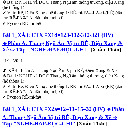
❇ Bài 1: NGHE và ĐỌC Thang Ngũ âm thông thường, điệu Xang
(hệ thống 1).
✔ Vị trí Rê, Điệu Xang / hệ thống 1: RÊ-mi-FA#-LA-xi-(RÊ) (dấu
trụ: RÊ-FA#-LA, dấu phụ: mi, xi)
✔ Pycnon RÊ-mi-fa#
Bài 1_XÂ3: CTX ◽X1đ=123-132-312-321 (HV)
🔸Phần A: Thang Ngũ Âm Vị trí RÊ, Điệu Xang &
Xê ⇨ Tập "NGHE-ĐÁP-ĐỌC-GHI"
[Xuân Thảo]
21/12/2021
🎵 XÂ3 - Phần A: Thang Ngũ Âm Vị trí RÊ, Điệu Xang & Xê
❇ Bài 1: NGHE và ĐỌC Thang Ngũ âm thông thường, điệu Xang
(hệ thống 1).
✔ Vị trí Rê, Điệu Xang / hệ thống 1: RÊ-mi-FA#-LA-xi-(RÊ) (dấu
trụ: RÊ-FA#-LA, dấu phụ: mi, xi)
✔ Pycnon RÊ-mi-fa#
Bài 1_XÂ3: CTX ◽X2a=12–13–15–32 (HV) 🔸Phần
A: Thang Ngũ Âm Vị trí RÊ, Điệu Xang & Xê ⇨
Tập "NGHE-ĐÁP-ĐỌC-GHI"
[Xuân Thảo]