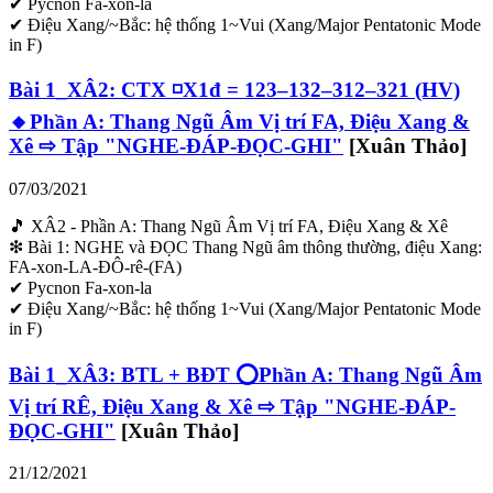
✔ Pycnon Fa-xon-la
✔ Điệu Xang/~Bắc: hệ thống 1~Vui (Xang/Major Pentatonic Mode
in F)
Bài 1_XÂ2: CTX ◽X1đ = 123–132–312–321 (HV)
🔸Phần A: Thang Ngũ Âm Vị trí FA, Điệu Xang &
Xê ⇨ Tập "NGHE-ĐÁP-ĐỌC-GHI"
[Xuân Thảo]
07/03/2021
🎵 XÂ2 - Phần A: Thang Ngũ Âm Vị trí FA, Điệu Xang & Xê
❇ Bài 1: NGHE và ĐỌC Thang Ngũ âm thông thường, điệu Xang:
FA-xon-LA-ĐÔ-rê-(FA)
✔ Pycnon Fa-xon-la
✔ Điệu Xang/~Bắc: hệ thống 1~Vui (Xang/Major Pentatonic Mode
in F)
Bài 1_XÂ3: BTL + BĐT ⭕Phần A: Thang Ngũ Âm
Vị trí RÊ, Điệu Xang & Xê ⇨ Tập "NGHE-ĐÁP-
ĐỌC-GHI"
[Xuân Thảo]
21/12/2021