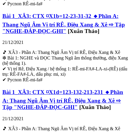
✔ Pycnon RÊ-mi-fa#
Bài 1_XÂ3: CTX ◽X1b=12-23-31-32 🔸Phần A:
Thang Ngũ Âm Vị trí RÊ, Điệu Xang & Xê ⇨ Tập
"NGHE-ĐÁP-ĐỌC-GHI"
[Xuân Thảo]
21/12/2021
🎵 XÂ3 - Phần A: Thang Ngũ Âm Vị trí RÊ, Điệu Xang & Xê
❇ Bài 1: NGHE và ĐỌC Thang Ngũ âm thông thường, điệu Xang
(hệ thống 1).
✔ Vị trí Rê, Điệu Xang / hệ thống 1: RÊ-mi-FA#-LA-xi-(RÊ) (dấu
trụ: RÊ-FA#-LA, dấu phụ: mi, xi)
✔ Pycnon RÊ-mi-fa#
Bài 1_XÂ3: CTX ◽X1d=123-132-213-231 🔸Phần
A: Thang Ngũ Âm Vị trí RÊ, Điệu Xang & Xê ⇨
Tập "NGHE-ĐÁP-ĐỌC-GHI"
[Xuân Thảo]
21/12/2021
🎵 XÂ3 - Phần A: Thang Ngũ Âm Vị trí RÊ, Điệu Xang & Xê