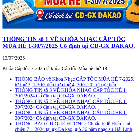
THÔNG TIN số 1 VỀ KHÓA NHẠC CẤP TỐC
MÙA HÈ 1-30/7/2025 Cố định tại CĐ-GX ĐAKAO.
13/07/2025
Khóa Cấp tốc 7-2025 là khòa Cấp tốc Mùa hè thứ 18
THÔNG BÁO về Khoá Nhạc CẤP TỐC MÙA HÈ 7-2025,
từ thứ 3, 1-30/7 đến trưa thứ 4, 30/7-2025 Trực tiếp
THÔNG TIN số 3 VỀ KHÓA NHẠC CẤP TỐC HÈ 1-
30/7/2024 Cố định tại CĐ-GX ĐAKAO.
THÔNG TIN số 2 VỀ KHÓA NHẠC CẤP TỐC HÈ 1-
30/7/2024 Cố định tại CĐ-GX ĐAKAO.
THÔNG TIN số 1 VỀ KHÓA NHẠC CẤP TỐC HÈ 1-
30/7/2024 Cố định tại CĐ-GX ĐAKAO.
THÔNG BÁO CĐ QUÊ HƯƠNG: Chuẩn bị lễ Hiển Linh
chiều 7-1-2024 tại gx Đa kao, giỗ 36 năm nhạc sư Hải Linh