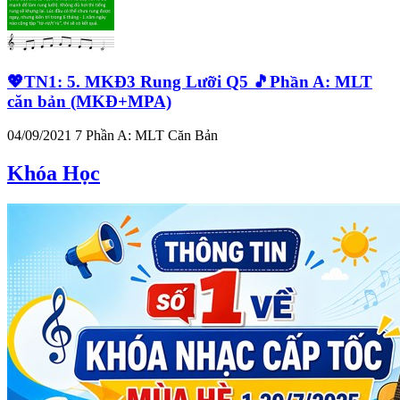
💖TN1: 5. MKĐ3 Rung Lưỡi Q5 🎵Phần A: MLT
căn bản (MKĐ+MPA)
04/09/2021
7
Phần A: MLT Căn Bản
Khóa Học