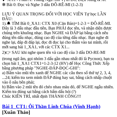
❇ Bài 0: Đọc và Nghe 3 dấu ĐÔ-RÊ-MI (1-2-3)
LƯU Ý QUAN TRỌNG ĐỐI VỚI HỌC VIÊN Tự học LẦN
ĐẦU:
1).🔔 TÌM Bài 0_XA1: CTX X0 (Căn Bản)=1-2-3 = ĐÔ-RÊ-MI.
Đây là 3 dấu nhạc đầu tiên, Bạn PHẢI đọc tên, và nhận diện được
chúng trên khuông nhạc. Bạn NGHE và ĐÁP lại bằng cách nêu
đúng tên dấu nhạc, đúng cao độ của từng dấu nhạc. Bạn nghe đi
nghe lại, đáp đi đáp lại, đọc đi đọc lại cho thấm vào tai mình, rồi
mới sang bài 1_XA1, với các CTX X1...
2)👉 SAU khi nghe quen tên và cao độ của 3 dấu DO-RE-MI
(trong ngũ âm, gọi nhóm 3 dấu gần nhau nhất đó là Pycnon), bạn ra
chọn bài 1_XA1 CTX1=1-2-3-12 (HV) để Học Công Thức Xếp
bằng phương pháp "NGHE-ĐÁP-ĐỌC-GHI":
a) Bấm vào mũi tên xanh để NGHE các câu theo số thứ tự 2, 3, 4,
...24; kiểm tra xem mình ĐÁP đúng hay sai, bằng cách nhấp chuột
vào ô nâu bên phải;
b) Bấm vào 2 mũi tên đỏ chéo nhau màu đỏ, để NGHE ngẫu nhiên.
Kiểm tra đúng sai bằng cách bấm dấu hỏi (?)
Chúc KIÊN TRÌ, nhất định THÀNH CÔNG!!!
Bài 1_CT1: Ôi Thần Linh Chúa (Vinh Hạnh)
[Xuân Thảo]