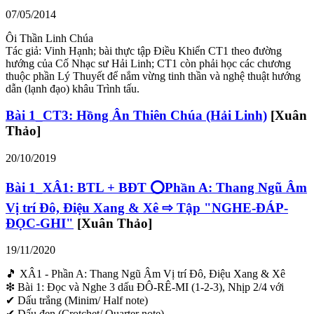
07/05/2014
Ôi Thần Linh Chúa
Tác giả: Vinh Hạnh; bài thực tập Điều Khiển CT1 theo đường
hướng của Cố Nhạc sư Hải Linh; CT1 còn phải học các chương
thuộc phần Lý Thuyết để nắm vừng tinh thần và nghệ thuật hướng
dẫn (lạnh đạo) khâu Trình tấu.
Bài 1_CT3: Hồng Ân Thiên Chúa (Hải Linh)
[Xuân
Thảo]
20/10/2019
Bài 1_XÂ1: BTL + BĐT ⭕Phần A: Thang Ngũ Âm
Vị trí Đô, Điệu Xang & Xê ⇨ Tập "NGHE-ĐÁP-
ĐỌC-GHI"
[Xuân Thảo]
19/11/2020
🎵 XÂ1 - Phần A: Thang Ngũ Âm Vị trí Đô, Điệu Xang & Xê
❇ Bài 1: Đọc và Nghe 3 dấu ĐÔ-RÊ-MI (1-2-3), Nhịp 2/4 với
✔ Dấu trắng (Minim/ Half note)
✔ Dấu đen (Crotchet/ Quarter note)