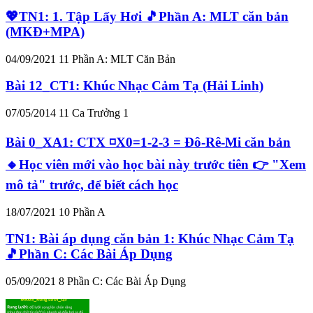
💖TN1: 1. Tập Lấy Hơi 🎵Phần A: MLT căn bản
(MKĐ+MPA)
04/09/2021
11
Phần A: MLT Căn Bản
Bài 12_CT1: Khúc Nhạc Cảm Tạ (Hải Linh)
07/05/2014
11
Ca Trưởng 1
Bài 0_XA1: CTX ◽X0=1-2-3 = Đô-Rê-Mi căn bản
🔸Học viên mới vào học bài này trước tiên 👉 "Xem
mô tả" trước, để biết cách học
18/07/2021
10
Phần A
TN1: Bài áp dụng căn bản 1: Khúc Nhạc Cảm Tạ
🎵Phần C: Các Bài Áp Dụng
05/09/2021
8
Phần C: Các Bài Áp Dụng