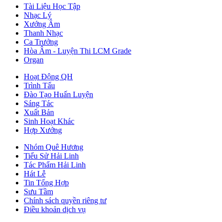
Tài Liệu Học Tập
Nhạc Lý
Xướng Âm
Thanh Nhạc
Ca Trưởng
Hòa Âm - Luyện Thi LCM Grade
Organ
Hoạt Động QH
Trình Tấu
Đào Tạo Huấn Luyện
Sáng Tác
Xuất Bản
Sinh Hoạt Khác
Hợp Xướng
Nhóm Quê Hương
Tiểu Sử Hải Linh
Tác Phẩm Hải Linh
Hát Lễ
Tin Tổng Hợp
Sưu Tầm
Chính sách quyền riêng tư
Điều khoản dịch vụ