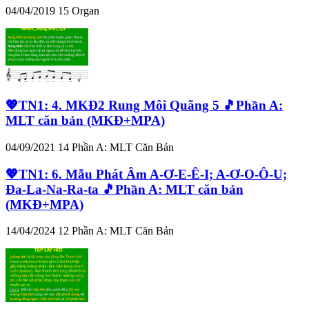
04/04/2019
15
Organ
💖TN1: 4. MKĐ2 Rung Môi Quãng 5 🎵Phần A:
MLT căn bản (MKĐ+MPA)
04/09/2021
14
Phần A: MLT Căn Bản
💖TN1: 6. Mẫu Phát Âm A-Ơ-E-Ê-I; A-Ơ-O-Ô-U;
Đa-La-Na-Ra-ta 🎵Phần A: MLT căn bản
(MKĐ+MPA)
14/04/2024
12
Phần A: MLT Căn Bản