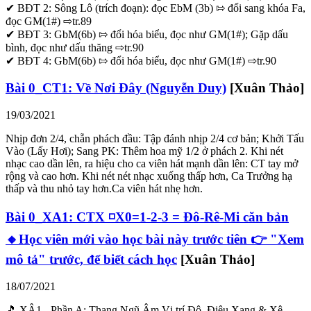
✔ BĐT 2: Sông Lô (trích đoạn): đọc EbM (3b) ⇰ đổi sang khóa Fa,
đọc GM(1#) ⇨tr.89
✔ BĐT 3: GbM(6b) ⇰ đổi hóa biểu, đọc như GM(1#); Gặp dấu
bình, đọc như dấu thăng ⇨tr.90
✔ BĐT 4: GbM(6b) ⇰ đổi hóa biểu, đọc như GM(1#) ⇨tr.90
Bài 0_CT1: Về Nơi Đây (Nguyễn Duy)
[Xuân Thảo]
19/03/2021
Nhịp đơn 2/4, chẵn phách đầu: Tập đánh nhịp 2/4 cơ bản; Khởi Tấu
Vào (Lấy Hơi); Sang PK: Thêm hoa mỹ 1/2 ở phách 2. Khi nét
nhạc cao dần lên, ra hiệu cho ca viên hát mạnh dần lên: CT tay mở
rộng và cao hơn. Khi nét nét nhạc xuống thấp hơn, Ca Trưởng hạ
thấp và thu nhỏ tay hơn.Ca viên hát nhẹ hơn.
Bài 0_XA1: CTX ◽X0=1-2-3 = Đô-Rê-Mi căn bản
🔸Học viên mới vào học bài này trước tiên 👉 "Xem
mô tả" trước, để biết cách học
[Xuân Thảo]
18/07/2021
🎵 XÂ1 - Phần A: Thang Ngũ Âm Vị trí Đô, Điệu Xang & Xê