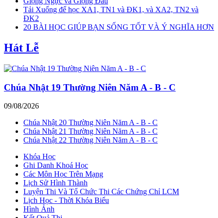
Giọng Ngực và Giọng Đầu
Tải Xuống để học XA1, TN1 và ĐK1, và XA2, TN2 và
ĐK2
20 BÀI HỌC GIÚP BẠN SỐNG TỐT VÀ Ý NGHĨA HƠN
Hát Lễ
Chúa Nhật 19 Thường Niên Năm A - B - C
09/08/2026
Chúa Nhật 20 Thường Niên Năm A - B - C
Chúa Nhật 21 Thường Niên Năm A - B - C
Chúa Nhật 22 Thường Niên Năm A - B - C
Khóa Học
Ghi Danh Khoá Học
Các Môn Học Trên Mạng
Lịch Sử Hình Thành
Luyện Thi Và Tổ Chức Thi Các Chứng Chỉ LCM
Lịch Học - Thời Khóa Biểu
Hình Ảnh
Kết Quả Thi