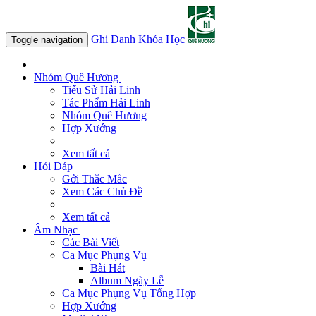
Ghi Danh Khóa Học
Toggle navigation
Nhóm Quê Hương
Tiểu Sử Hải Linh
Tác Phẩm Hải Linh
Nhóm Quê Hương
Hợp Xướng
Xem tất cả
Hỏi Đáp
Gởi Thắc Mắc
Xem Các Chủ Đề
Xem tất cả
Âm Nhạc
Các Bài Viết
Ca Mục Phụng Vụ
Bài Hát
Album Ngày Lễ
Ca Mục Phụng Vụ Tổng Hợp
Hợp Xướng