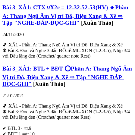
Bài 3_XÂ1: CTX ◽X2c = 12-32-52-53(HV) 🔸Phần
A: Thang Ngũ Âm Vị trí Đô, Điệu Xang & Xê ⇨
Tập "NGHE-ĐÁP-ĐỌC-GHI"
[Xuân Thảo]
24/11/2020
🎵 XÂ1 - Phần A: Thang Ngũ Âm Vị trí Đô, Điệu Xang & Xê
❇ Bài 3: Đọc và Nghe 3 dấu ĐÔ-rê-MI--XON (1-2-3-5), Nhịp 3/4
với Dấu lặng đen (Crotchet/ quarter note Rest)
Bài 3_XÂ1: BTL + BĐT ⭕Phần A: Thang Ngũ Âm
Vị trí Đô, Điệu Xang & Xê ⇨ Tập "NGHE-ĐÁP-
ĐỌC-GHI"
[Xuân Thảo]
21/01/2021
🎵 XÂ1 - Phần A: Thang Ngũ Âm Vị trí Đô, Điệu Xang & Xê
❇ Bài 3: Đọc và Nghe 3 dấu ĐÔ-rê-MI--XON (1-2-3-5), Nhịp 3/4
với Dấu lặng đen (Crotchet/ quarter note Rest)
✔ BTL 3 ⇨tr.9
✔ BĐT 1 ⇨tr.10