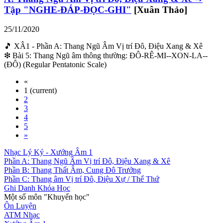
Tập "NGHE-ĐÁP-ĐỌC-GHI"
[Xuân Thảo]
25/11/2020
🎵 XÂ1 - Phần A: Thang Ngũ Âm Vị trí Đô, Điệu Xang & Xê
❇ Bài 5: Thang Ngũ âm thông thường: ĐÔ-RÊ-MI--XON-LA--
(ĐÔ) (Regular Pentatonic Scale)
«
1
(current)
2
3
4
5
»
Nhạc Lý Ký - Xướng Âm 1
Phần A: Thang Ngũ Âm Vị trí Đô, Điệu Xang & Xê
Phần B: Thang Thất Âm, Cung Đô Trưởng
Phần C: Thang âm Vị trí Đô, Điệu Xự / Thể Thứ
Ghi Danh Khóa Học
Một số môn "Khuyến học"
Ôn Luyện
ATM Nhạc