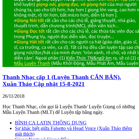
Thanh Nhạc cấp 1 (Luyện Thanh CĂN BẢN).
Xuân Thảo Cập nhật 15-8-2021
26/11/2018
Học Thanh Nhạc, còn gọi là Luyện Thanh/ Luyện Giọng có những
Mẫu Luyện Thanh (MLT) để Luyện tập hằng ngày.
BÌNH CA LATIN THÔNG DỤNG
Sự khác biệt giữa Falsetto và Head Voice (Xuân Thảo thêm
giải thích)