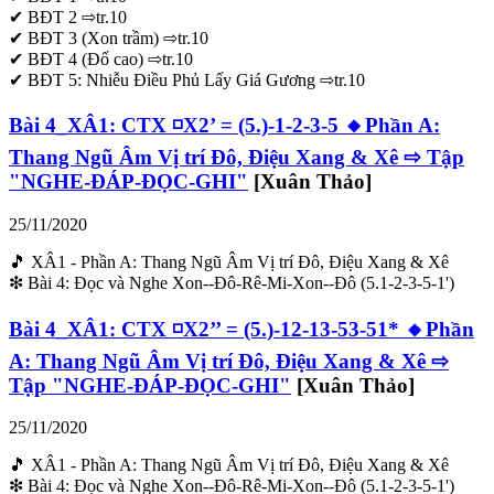
✔ BĐT 2 ⇨tr.10
✔ BĐT 3 (Xon trầm) ⇨tr.10
✔ BĐT 4 (Đố cao) ⇨tr.10
✔ BĐT 5: Nhiễu Điều Phủ Lấy Giá Gương ⇨tr.10
Bài 4_XÂ1: CTX ◽X2’ = (5.)-1-2-3-5 🔸Phần A:
Thang Ngũ Âm Vị trí Đô, Điệu Xang & Xê ⇨ Tập
"NGHE-ĐÁP-ĐỌC-GHI"
[Xuân Thảo]
25/11/2020
🎵 XÂ1 - Phần A: Thang Ngũ Âm Vị trí Đô, Điệu Xang & Xê
❇ Bài 4: Đọc và Nghe Xon--Đô-Rê-Mi-Xon--Đô (5.1-2-3-5-1')
Bài 4_XÂ1: CTX ◽X2’’ = (5.)-12-13-53-51* 🔸Phần
A: Thang Ngũ Âm Vị trí Đô, Điệu Xang & Xê ⇨
Tập "NGHE-ĐÁP-ĐỌC-GHI"
[Xuân Thảo]
25/11/2020
🎵 XÂ1 - Phần A: Thang Ngũ Âm Vị trí Đô, Điệu Xang & Xê
❇ Bài 4: Đọc và Nghe Xon--Đô-Rê-Mi-Xon--Đô (5.1-2-3-5-1')