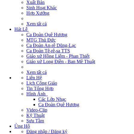
Xuất Bản
Sinh Hoạt Khác
Hợp Xướng
Xem tất cả
Hát Lễ
Ca Đoàn Quê Hương
MTG Thủ Đức
Ca Đoàn An-rê Dũng-Lạc
Ca Đoàn Tê-rê-sa TTS
Giáo xứ Hồng Liêm - Phan Thiết
Giáo xứ Long Điền - Ban Mê Thuật
Xem tất cả
Liên Hệ
Lịch Công Giáo
Tin Tổng Hợp
Hình Ảnh
Các Lớp Nhạc
Ca Đoàn Quê Hương
Video-Clip
Kỹ Thuật
Sưu Tầm
Ủng Hộ
Đăng nhập / Đăng ký