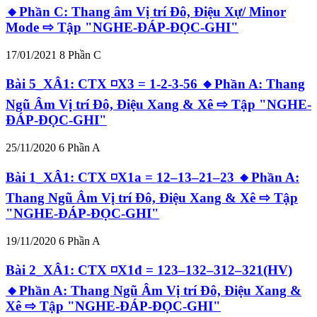
🔸Phần C: Thang âm Vị trí Đô, Điệu Xự/ Minor
Mode ⇨ Tập "NGHE-ĐÁP-ĐỌC-GHI"
17/01/2021
8
Phần C
Bài 5_XÂ1: CTX ◽X3 = 1-2-3-56 🔸Phần A: Thang
Ngũ Âm Vị trí Đô, Điệu Xang & Xê ⇨ Tập "NGHE-
ĐÁP-ĐỌC-GHI"
25/11/2020
6
Phần A
Bài 1_XÂ1: CTX ◽X1a = 12–13–21–23 🔸Phần A:
Thang Ngũ Âm Vị trí Đô, Điệu Xang & Xê ⇨ Tập
"NGHE-ĐÁP-ĐỌC-GHI"
19/11/2020
6
Phần A
Bài 2_XÂ1: CTX ◽X1đ = 123–132–312–321(HV)
🔸Phần A: Thang Ngũ Âm Vị trí Đô, Điệu Xang &
Xê ⇨ Tập "NGHE-ĐÁP-ĐỌC-GHI"