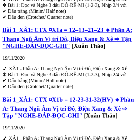
❇ Bài 1: Đọc và Nghe 3 dấu ĐÔ-RÊ-MI (1-2-3), Nhịp 2/4 với
✔ Dấu trắng (Minim/ Half note)
✔ Dấu đen (Crotchet/ Quarter note)
Bài 1_XÂ1: CTX ◽X1a = 12–13–21–23 🔸Phần A:
Thang Ngũ Âm Vị trí Đô, Điệu Xang & Xê ⇨ Tập
"NGHE-ĐÁP-ĐỌC-GHI"
[Xuân Thảo]
19/11/2020
🎵 XÂ1 - Phần A: Thang Ngũ Âm Vị trí Đô, Điệu Xang & Xê
❇ Bài 1: Đọc và Nghe 3 dấu ĐÔ-RÊ-MI (1-2-3), Nhịp 2/4 với
✔ Dấu trắng (Minim/ Half note)
✔ Dấu đen (Crotchet/ Quarter note)
Bài 1_XÂ1: CTX ◽X1b = 12-23-31-32(HV) 🔸Phần
A: Thang Ngũ Âm Vị trí Đô, Điệu Xang & Xê ⇨
Tập "NGHE-ĐÁP-ĐỌC-GHI"
[Xuân Thảo]
19/11/2020
🎵 XÂ1 - Phần A: Thang Ngũ Âm Vị trí Đô, Điệu Xang & Xê