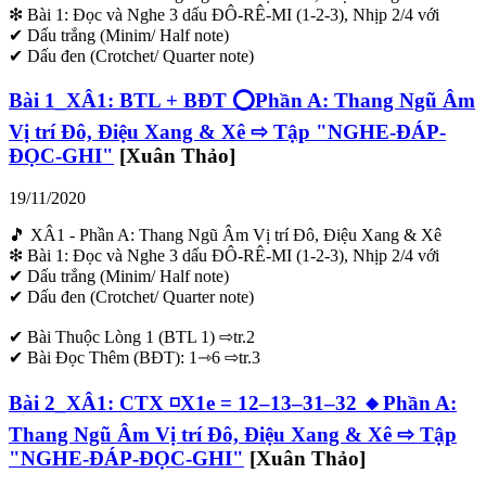
❇ Bài 1: Đọc và Nghe 3 dấu ĐÔ-RÊ-MI (1-2-3), Nhịp 2/4 với
✔ Dấu trắng (Minim/ Half note)
✔ Dấu đen (Crotchet/ Quarter note)
Bài 1_XÂ1: BTL + BĐT ⭕Phần A: Thang Ngũ Âm
Vị trí Đô, Điệu Xang & Xê ⇨ Tập "NGHE-ĐÁP-
ĐỌC-GHI"
[Xuân Thảo]
19/11/2020
🎵 XÂ1 - Phần A: Thang Ngũ Âm Vị trí Đô, Điệu Xang & Xê
❇ Bài 1: Đọc và Nghe 3 dấu ĐÔ-RÊ-MI (1-2-3), Nhịp 2/4 với
✔ Dấu trắng (Minim/ Half note)
✔ Dấu đen (Crotchet/ Quarter note)
✔ Bài Thuộc Lòng 1 (BTL 1) ⇨tr.2
✔ Bài Đọc Thêm (BĐT): 1⇾6 ⇨tr.3
Bài 2_XÂ1: CTX ◽X1e = 12–13–31–32 🔸Phần A:
Thang Ngũ Âm Vị trí Đô, Điệu Xang & Xê ⇨ Tập
"NGHE-ĐÁP-ĐỌC-GHI"
[Xuân Thảo]