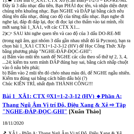
1).🔔 TÌM Bài 0_XA1: CTX X0 (Căn Bản)=1-2-3 = ĐÔ-RÊ-MI.
Đây là 3 dấu nhạc đầu tiên, Bạn PHẢI đọc tên, và nhận diện được
chúng trên khuông nhạc. Bạn NGHE và ĐÁP lại bằng cách nêu
đúng tên dấu nhạc, đúng cao độ của từng dấu nhạc. Bạn nghe đi
nghe lại, đáp đi đáp lại, đọc đi đọc lại cho thấm vào tai mình, rồi
mới sang bài 1_XA1, với các CTX X1...
2)👉 SAU khi nghe quen tên và cao độ của 3 dấu DO-RE-MI
(trong ngũ âm, gọi nhóm 3 dấu gần nhau nhất đó là Pycnon), bạn ra
chọn bài 1_XA1 CTX1=1-2-3-12 (HV) để Học Công Thức Xếp
bằng phương pháp "NGHE-ĐÁP-ĐỌC-GHI":
a) Bấm vào mũi tên xanh để NGHE các câu theo số thứ tự 2, 3, 4,
...24; kiểm tra xem mình ĐÁP đúng hay sai, bằng cách nhấp chuột
vào ô nâu bên phải;
b) Bấm vào 2 mũi tên đỏ chéo nhau màu đỏ, để NGHE ngẫu nhiên.
Kiểm tra đúng sai bằng cách bấm dấu hỏi (?)
Chúc KIÊN TRÌ, nhất định THÀNH CÔNG!!!
Bài 1_XÂ1: CTX ◽X1=1-2-3-12 (HV) 🔸Phần A:
Thang Ngũ Âm Vị trí Đô, Điệu Xang & Xê ⇨ Tập
"NGHE-ĐÁP-ĐỌC-GHI"
[Xuân Thảo]
18/11/2020
🎵 XÂ1 - Phần A: Thang Ngũ Âm Vị trí Đô, Điệu Xang & Xê