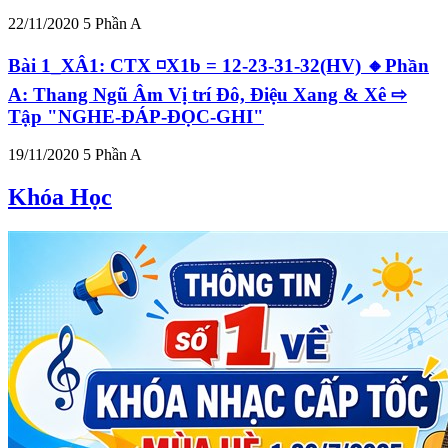
22/11/2020
5
Phần A
Bài 1_XÂ1: CTX ◽X1b = 12-23-31-32(HV) 🔸Phần
A: Thang Ngũ Âm Vị trí Đô, Điệu Xang & Xê ⇨
Tập "NGHE-ĐÁP-ĐỌC-GHI"
19/11/2020
5
Phần A
Khóa Học