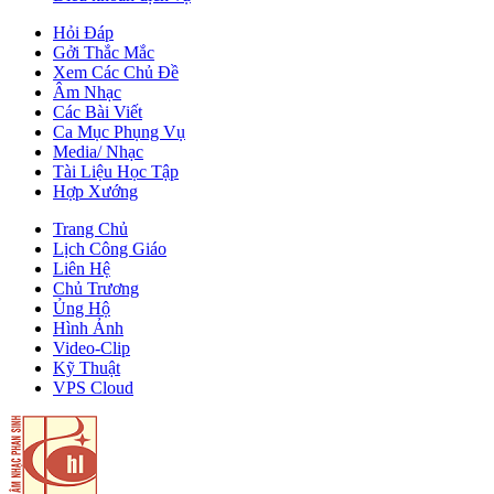
Hỏi Đáp
Gởi Thắc Mắc
Xem Các Chủ Đề
Âm Nhạc
Các Bài Viết
Ca Mục Phụng Vụ
Media/ Nhạc
Tài Liệu Học Tập
Hợp Xướng
Trang Chủ
Lịch Công Giáo
Liên Hệ
Chủ Trương
Ủng Hộ
Hình Ảnh
Video-Clip
Kỹ Thuật
VPS Cloud