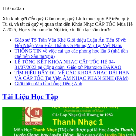
11/05/2025
Xin kính gửi đến quý Giám mục, quý Linh mục, quý Bề trên, quý
Tu sĩ, và tất cả quý vị quan tâm đến Khóa Nhạc CẤP TỐC Mùa Hè
7-2025, Học viên nào cần Nội trú, xin liên lạc sớm trước
Giáo sư TS Trần Văn Khê Giới thiệu Luận Án Tiến Sĩ về:
Hội Nhập Văn Hóa Thánh Ca Phụng Vụ Tại Việt Nam.
THÔNG TIN về việc cải tạo các phòng học lầu 3 (nhà tiền
chế trên Sân thượng)
LỄ TỔNG KẾT KHÓA NHẠC CẤP TỐC HÈ 04-
31/07/2023 tại Cộng đoàn_Giáo xứ Phanxico ĐAKAO
TÌM HIỂU ĐẦY ĐỦ VỀ CÁC KHOÁ NHẠC DÀI HẠN
VÀ CẤP TỐC Tại Viện ÂM NHẠC PHAN SINH (FAM)
Giới thiệu đàn bầu bằng Tiếng Anh
Tài Liệu Học Tập