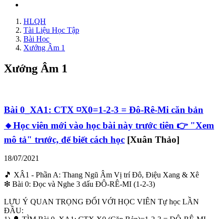
HLQH
Tài Liệu Học Tập
Bài Học
Xướng Âm 1
Xướng Âm 1
Bài 0_XA1: CTX ◽X0=1-2-3 = Đô-Rê-Mi căn bản
🔸Học viên mới vào học bài này trước tiên 👉 "Xem
mô tả" trước, để biết cách học
[Xuân Thảo]
18/07/2021
🎵 XÂ1 - Phần A: Thang Ngũ Âm Vị trí Đô, Điệu Xang & Xê
❇ Bài 0: Đọc và Nghe 3 dấu ĐÔ-RÊ-MI (1-2-3)
LƯU Ý QUAN TRỌNG ĐỐI VỚI HỌC VIÊN Tự học LẦN
ĐẦU: