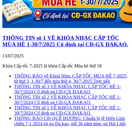
THÔNG TIN số 1 VỀ KHÓA NHẠC CẤP TỐC
MÙA HÈ 1-30/7/2025 Cố định tại CĐ-GX ĐAKAO.
13/07/2025
Khóa Cấp tốc 7-2025 là khòa Cấp tốc Mùa hè thứ 18
THÔNG BÁO về Khoá Nhạc CẤP TỐC MÙA HÈ 7-2025,
từ thứ 3, 1-30/7 đến trưa thứ 4, 30/7-2025 Trực tiếp
THÔNG TIN số 3 VỀ KHÓA NHẠC CẤP TỐC HÈ 1-
30/7/2024 Cố định tại CĐ-GX ĐAKAO.
THÔNG TIN số 2 VỀ KHÓA NHẠC CẤP TỐC HÈ 1-
30/7/2024 Cố định tại CĐ-GX ĐAKAO.
THÔNG TIN số 1 VỀ KHÓA NHẠC CẤP TỐC HÈ 1-
30/7/2024 Cố định tại CĐ-GX ĐAKAO.
THÔNG BÁO CĐ QUÊ HƯƠNG: Chuẩn bị lễ Hiển Linh
chiều 7-1-2024 tại gx Đa kao, giỗ 36 năm nhạc sư Hải Linh