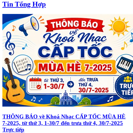
Tin Tổng Hợp
THÔNG BÁO về Khoá Nhạc CẤP TỐC MÙA HÈ
7-2025, từ thứ 3, 1-30/7 đến trưa thứ 4, 30/7-2025
Trực tiếp