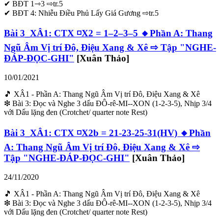
✔ BĐT 1⇾3 ⇨tr.5
✔ BĐT 4: Nhiễu Điều Phủ Lấy Giá Gương ⇨tr.5
Bài 3_XÂ1: CTX ◽X2 = 1–2–3–5 🔸Phần A: Thang
Ngũ Âm Vị trí Đô, Điệu Xang & Xê ⇨ Tập "NGHE-
ĐÁP-ĐỌC-GHI"
[Xuân Thảo]
10/01/2021
🎵 XÂ1 - Phần A: Thang Ngũ Âm Vị trí Đô, Điệu Xang & Xê
❇ Bài 3: Đọc và Nghe 3 dấu ĐÔ-rê-MI--XON (1-2-3-5), Nhịp 3/4
với Dấu lặng đen (Crotchet/ quarter note Rest)
Bài 3_XÂ1: CTX ◽X2b = 21-23-25-31(HV) 🔸Phần
A: Thang Ngũ Âm Vị trí Đô, Điệu Xang & Xê ⇨
Tập "NGHE-ĐÁP-ĐỌC-GHI"
[Xuân Thảo]
24/11/2020
🎵 XÂ1 - Phần A: Thang Ngũ Âm Vị trí Đô, Điệu Xang & Xê
❇ Bài 3: Đọc và Nghe 3 dấu ĐÔ-rê-MI--XON (1-2-3-5), Nhịp 3/4
với Dấu lặng đen (Crotchet/ quarter note Rest)