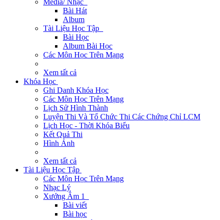
Media/ Nhạc
Bài Hát
Album
Tài Liệu Học Tập
Bài Học
Album Bài Học
Các Môn Học Trên Mạng
Xem tất cả
Khóa Học
Ghi Danh Khóa Học
Các Môn Học Trên Mạng
Lịch Sử Hình Thành
Luyện Thi Và Tổ Chức Thi Các Chứng Chỉ LCM
Lịch Học - Thời Khóa Biểu
Kết Quả Thi
Hình Ảnh
Xem tất cả
Tài Liệu Học Tập
Các Môn Học Trên Mạng
Nhạc Lý
Xướng Âm 1
Bài viết
Bài học