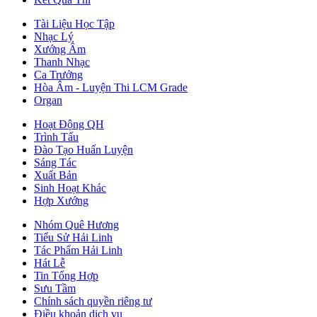
Tài Liệu Học Tập
Nhạc Lý
Xướng Âm
Thanh Nhạc
Ca Trưởng
Hòa Âm - Luyện Thi LCM Grade
Organ
Hoạt Động QH
Trình Tấu
Đào Tạo Huấn Luyện
Sáng Tác
Xuất Bản
Sinh Hoạt Khác
Hợp Xướng
Nhóm Quê Hương
Tiểu Sử Hải Linh
Tác Phẩm Hải Linh
Hát Lễ
Tin Tổng Hợp
Sưu Tầm
Chính sách quyền riêng tư
Điều khoản dịch vụ