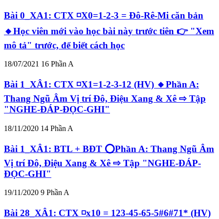
Bài 0_XA1: CTX ◽X0=1-2-3 = Đô-Rê-Mi căn bản
🔸Học viên mới vào học bài này trước tiên 👉 "Xem
mô tả" trước, để biết cách học
18/07/2021
16
Phần A
Bài 1_XÂ1: CTX ◽X1=1-2-3-12 (HV) 🔸Phần A:
Thang Ngũ Âm Vị trí Đô, Điệu Xang & Xê ⇨ Tập
"NGHE-ĐÁP-ĐỌC-GHI"
18/11/2020
14
Phần A
Bài 1_XÂ1: BTL + BĐT ⭕Phần A: Thang Ngũ Âm
Vị trí Đô, Điệu Xang & Xê ⇨ Tập "NGHE-ĐÁP-
ĐỌC-GHI"
19/11/2020
9
Phần A
Bài 28_XÂ1: CTX ◽x10 = 123-45-65-5#6#71* (HV)