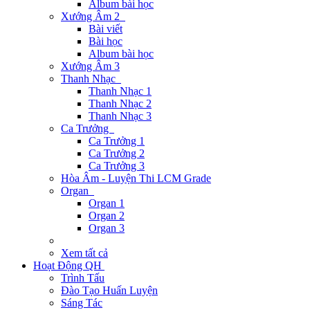
Album bài học
Xướng Âm 2
Bài viết
Bài học
Album bài học
Xướng Âm 3
Thanh Nhạc
Thanh Nhạc 1
Thanh Nhạc 2
Thanh Nhạc 3
Ca Trưởng
Ca Trưởng 1
Ca Trưởng 2
Ca Trưởng 3
Hòa Âm - Luyện Thi LCM Grade
Organ
Organ 1
Organ 2
Organ 3
Xem tất cả
Hoạt Động QH
Trình Tấu
Đào Tạo Huấn Luyện
Sáng Tác