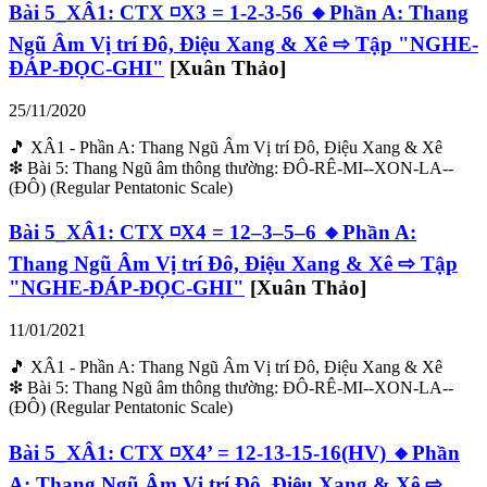
Bài 5_XÂ1: CTX ◽X3 = 1-2-3-56 🔸Phần A: Thang
Ngũ Âm Vị trí Đô, Điệu Xang & Xê ⇨ Tập "NGHE-
ĐÁP-ĐỌC-GHI"
[Xuân Thảo]
25/11/2020
🎵 XÂ1 - Phần A: Thang Ngũ Âm Vị trí Đô, Điệu Xang & Xê
❇ Bài 5: Thang Ngũ âm thông thường: ĐÔ-RÊ-MI--XON-LA--
(ĐÔ) (Regular Pentatonic Scale)
Bài 5_XÂ1: CTX ◽X4 = 12–3–5–6 🔸Phần A:
Thang Ngũ Âm Vị trí Đô, Điệu Xang & Xê ⇨ Tập
"NGHE-ĐÁP-ĐỌC-GHI"
[Xuân Thảo]
11/01/2021
🎵 XÂ1 - Phần A: Thang Ngũ Âm Vị trí Đô, Điệu Xang & Xê
❇ Bài 5: Thang Ngũ âm thông thường: ĐÔ-RÊ-MI--XON-LA--
(ĐÔ) (Regular Pentatonic Scale)
Bài 5_XÂ1: CTX ◽X4’ = 12-13-15-16(HV) 🔸Phần
A: Thang Ngũ Âm Vị trí Đô, Điệu Xang & Xê ⇨