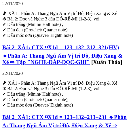
22/11/2020
🎵 XÂ1 - Phần A: Thang Ngũ Âm Vị trí Đô, Điệu Xang & Xê
❇ Bài 2: Đọc và Nghe 3 dấu ĐÔ-RÊ-MI (1-2-3), với
✔ Dấu trắng (Minim/ Half note) ,
✔ Dấu đen (Crotchet/ Quarter note),
✔ Dấu móc đơn (Quaver/ Eighth note)
Bài 2_XÂ1: CTX ◽X1đ = 123–132–312–321(HV)
🔸Phần A: Thang Ngũ Âm Vị trí Đô, Điệu Xang &
Xê ⇨ Tập "NGHE-ĐÁP-ĐỌC-GHI"
[Xuân Thảo]
22/11/2020
🎵 XÂ1 - Phần A: Thang Ngũ Âm Vị trí Đô, Điệu Xang & Xê
❇ Bài 2: Đọc và Nghe 3 dấu ĐÔ-RÊ-MI (1-2-3), với
✔ Dấu trắng (Minim/ Half note) ,
✔ Dấu đen (Crotchet/ Quarter note),
✔ Dấu móc đơn (Quaver/ Eighth note)
Bài 2_XÂ1: CTX ◽X1d = 123–132–213–231 🔸Phần
A: Thang Ngũ Âm Vị trí Đô, Điệu Xang & Xê ⇨