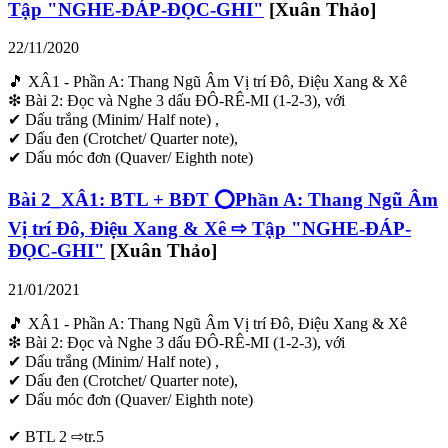
Tập "NGHE-ĐÁP-ĐỌC-GHI"
[Xuân Thảo]
22/11/2020
🎵 XÂ1 - Phần A: Thang Ngũ Âm Vị trí Đô, Điệu Xang & Xê
❇ Bài 2: Đọc và Nghe 3 dấu ĐÔ-RÊ-MI (1-2-3), với
✔ Dấu trắng (Minim/ Half note) ,
✔ Dấu đen (Crotchet/ Quarter note),
✔ Dấu móc đơn (Quaver/ Eighth note)
Bài 2_XÂ1: BTL + BĐT ⭕Phần A: Thang Ngũ Âm
Vị trí Đô, Điệu Xang & Xê ⇨ Tập "NGHE-ĐÁP-
ĐỌC-GHI"
[Xuân Thảo]
21/01/2021
🎵 XÂ1 - Phần A: Thang Ngũ Âm Vị trí Đô, Điệu Xang & Xê
❇ Bài 2: Đọc và Nghe 3 dấu ĐÔ-RÊ-MI (1-2-3), với
✔ Dấu trắng (Minim/ Half note) ,
✔ Dấu đen (Crotchet/ Quarter note),
✔ Dấu móc đơn (Quaver/ Eighth note)
✔ BTL 2 ⇨tr.5