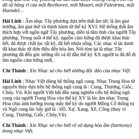
đồ sộ hùng vĩ của một Beethoven, một Mozart, một Palestrina, một
Haendel…
Hải Linh
: Âm nhạc Tây phương dựa trên thất âm tức là âm giai
trưởng, âm giai thứ và thịnh hành từ thế kỷ XVI. Hệ thống thất âm
thích hợp với ngôn ngữ Tây phương, diễn tả tâm tình của người Tây
phương. Trong suốt 4 thế kỷ, nguồn cảm hứng đã được khai thác
hết, đã được chắt lọc rất kỹ, đã hết nhựa sống. Các nhạc sĩ tài danh
đã khai thác từ đơn điệu đến hòa âm. Nói tóm lại là nhạc Tây
phương đã đến góc tường rồi và từ đầu thế kỷ XX người ta đã đổ đi
tìm nguồn cảm hứng mới..
Chí Thành
:
Xin Nhạc sư cho biết những độc đáo của nhạc Việt.
Hải Linh
: Nhạc Việt dùng hệ thống ngũ cung. Nhạc Trung Hoa từ
nguyên thủy dựa trên hệ thống ngũ cung là : Cung, Thương, Giốc,
Chủy, Vũ. Khi người Việt bắt đầu sang nghiên cứu hệ thống ngũ
cung của người Trung Hoa vào thế kỷ XV là lúc âm nhạc Trung
Hoa chịu ảnh hưởng trong mấy thế kỷ do người Mông Cổ thống trị
và Ngũ cung lúc bấy giờ là : Hồ, Xự, Xang, Xế, Cống (thay vì
Cung, Thương, Giốc, Chủy,Vũ).
Chí Thành
:
Xin Nhạc sư cho biết về sử dụng hòa âm (harmony)
trong nhạc Việt.