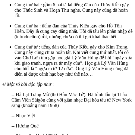
Cung thứ hai : gồm 6 bài tả lại tiếng đàn của Thúy Kiều gảy
cho Thúc Sinh và Hoạn Thư nghe. Cung này cũng đã hoàn
tất.
Cung thứ ba : tiếng đàn của Thúy Kiều gảy cho Hồ Tôn
Hiến. Đây là cung cay đắng nhất. Tôi đã tấu lên phần nhập đề
(introduction) rồi, nhưng chưa có thì giờ khai thác hết.
Cung thứ tư : tiếng đàn của Thúy Kiều gảy cho Kim Trọng.
Cung này cũng chưa hoàn tất. Khi viết cung thứ nhất, tôi có
vào Chợ Lớn tìm gặp học giả Lý Văn Hùng để hỏi “ngày xưa
khi giao tranh, ngựa ra từ mấy cửa”. Học giả Lý Văn Hùng
cho biết là “ngựa ra từ 12 cửa”. Ông Lý Văn Hùng cũng đã
diễn tả được cánh hạc bay như thế nào…
e/
Một số bài độc lập như
:
-- Đà Lạt Trăng Mờ (thơ Hàn Măc Tử). Đã trình tấu tại Thảo
Cầm Viên Sàigòn cùng với giàn nhạc Đại hòa tấu từ New York
sang (khoảng năm 1958)
-- Nhạc Việt
-- Hương Quê