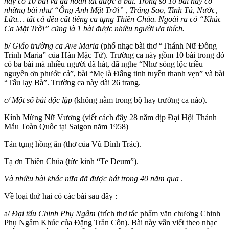
này có 10 bài và đã hoàn tất được 8 bài. Trong số 10 bài này có
những bài như “Ông Anh Mặt Trời” , Trăng Sao, Tinh Tú, Nước,
Lửa… tất cả đều cất tiếng ca tụng Thiên Chúa. Ngoài ra có “Khúc
Ca Mặt Trời” cũng là 1 bài được nhiều người ưa thích.
b/ Giáo trường ca Ave Maria
(phổ nhạc bài thơ “Thánh Nữ Đồng
Trinh Maria” của Hàn Mặc Tử). Trường ca này gồm 10 bài trong đó
có ba bài mà nhiều người đã hát, đã nghe “Như sóng lộc triều
nguyên ơn phước cả”, bài “Mẹ là Đấng tinh tuyền thanh vẹn” và bài
“Tấu lạy Bà”. Trường ca này dài 26 trang.
c/ Một số bài độc lập
(không nằm trong bộ hay trường ca nào).
Kính Mừng Nữ Vương (viết cách đây 28 năm dịp Đại Hội Thánh
Mẫu Toàn Quốc tại Saigon năm 1958)
Tán tụng hồng ân (thơ của Vũ Đình Trác).
Tạ ơn Thiên Chúa (tức kinh “Te Deum”).
Và nhiều bài khác nữa đã được hát trong 40 năm qua
.
Về loại thứ hai có các bài sau đây :
a/
Đại tấu Chinh Phụ Ngâm
(trích thơ tác phẩm văn chương Chinh
Phụ Ngâm Khúc của Đặng Trần Côn). Bài này vẫn viết theo nhạc