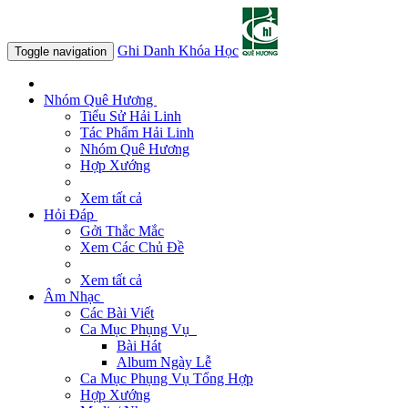
Ghi Danh Khóa Học
Toggle navigation
Nhóm Quê Hương
Tiểu Sử Hải Linh
Tác Phẩm Hải Linh
Nhóm Quê Hương
Hợp Xướng
Xem tất cả
Hỏi Đáp
Gởi Thắc Mắc
Xem Các Chủ Đề
Xem tất cả
Âm Nhạc
Các Bài Viết
Ca Mục Phụng Vụ
Bài Hát
Album Ngày Lễ
Ca Mục Phụng Vụ Tổng Hợp
Hợp Xướng