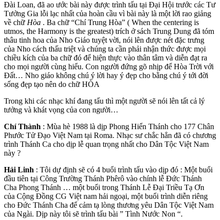
Đài Loan, đã ao ước bài này được trình tấu tại Đại Hội trước các Tư
Tưởng Gia lỗi lạc nhất của hoàn cầu vì bài này là một lời rao giảng
về chữ
Hòa
. Ba chữ “Chí Trung Hòa” ( When the centering is
utmos, the Harmony is the greatest) trích ở sách Trung Dung đã tóm
thâu tinh hoa của Nho Giáo tuyệt vời, nói lên được nét đặc trưng
của Nho cách thấu triệt và chúng ta cần phải nhận thức được mọi
chiều kích của ba chữ đó để hiện thực vào thân tâm và diễn đạt ra
cho mọi người cùng hiểu. Con người đứng gõ nhịp để Hòa Trời với
Đất… Nho giáo không chú ý lời hay ý đẹp cho bằng chú ý tới đời
sống đẹp tạo nên do chữ HÒA
Trong khi các nhạc khí đang tấu thì một người sẽ nói lên tất cả lý
tưởng và khát vọng của con người…
Chí Thành
: Mùa hè 1988 là dịp Phong Hiển Thánh cho 177 Chân
Phước Tử Đạo Việt Nam tại Roma. Nhạc sư chắc hẳn đã có chương
trình Thánh Ca cho dịp lễ quan trọng nhất cho Dân Tộc Việt Nam
này ?
Hải Linh
: Tôi dự định sẽ có 4 buổi trình tấu vào dịp đó : Một buổi
đầu tiên tại Công Trường Thánh Phêrô vào chính lễ Đức Thánh
Cha Phong Thánh … một buổi trong Thánh Lễ Đại Triều Tạ Ơn
của Cộng Đồng CG Việt nam hải ngoại, một buổi trình diễn riêng
cho Đức Thánh Cha để cảm tạ lòng thương yêu Dân Tộc Việt Nam
của Ngài. Dịp này tôi sẽ trình tấu bài ” Tình Nước Non “.