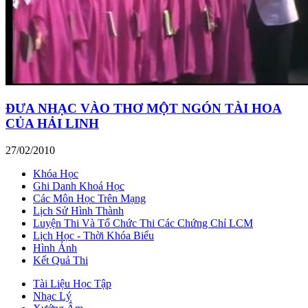
ĐƯA NHẠC VÀO THƠ MỘT NGÓN TÀI HOA
CỦA HẢI LINH
27/02/2010
Khóa Học
Ghi Danh Khoá Học
Các Môn Học Trên Mạng
Lịch Sử Hình Thành
Luyện Thi Và Tổ Chức Thi Các Chứng Chỉ LCM
Lịch Học - Thời Khóa Biểu
Hình Ảnh
Kết Quả Thi
Tài Liệu Học Tập
Nhạc Lý