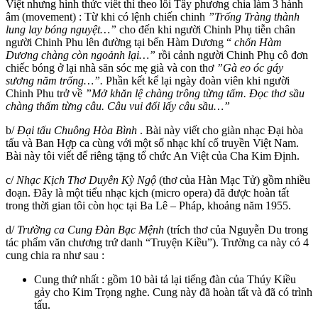
Việt nhưng hình thức viết thì theo lối Tây phương chia làm 3 hành
âm (movement) : Từ khi có lệnh chiến chinh
”Trống Tràng thành
lung lay bóng nguyệt…”
cho đến khi người Chinh Phụ tiễn chân
người Chinh Phu lên đường tại bến Hàm Dương “
chốn Hàm
Dương chàng còn ngoảnh lại…”
rồi cảnh người Chinh Phụ cô đơn
chiếc bóng ở lại nhà săn sóc mẹ già và con thơ
”Gà eo óc gáy
sương năm trống…”.
Phần kết kể lại ngày đoàn viên khi người
Chinh Phu trở về
”Mở khăn lệ chàng trông từng tấm. Đọc thơ sầu
chàng thấm từng câu. Câu vui đổi lấy câu sầu…”
b/
Đại tấu Chuông Hòa Bình
. Bài này viết cho giàn nhạc Đại hòa
tấu và Ban Hợp ca cùng với một số nhạc khí cổ truyền Việt Nam.
Bài này tôi viết để riêng tặng tổ chức An Việt của Cha Kim Định.
c/
Nhạc Kịch Thơ Duyên Kỳ Ngộ
(thơ của Hàn Mạc Tử) gồm nhiều
đoạn. Đây là một tiểu nhạc kịch (micro opera) đã được hoàn tất
trong thời gian tôi còn học tại Ba Lê – Pháp, khoảng năm 1955.
d/
Trường ca Cung Đàn Bạc Mệnh
(trích thơ của Nguyễn Du trong
tác phẩm văn chương trứ danh “Truyện Kiều”). Trường ca này có 4
cung chia ra như sau :
Cung thứ nhất : gồm 10 bài tả lại tiếng đàn của Thúy Kiều
gảy cho Kim Trọng nghe. Cung này đã hoàn tất và đã có trình
tấu.