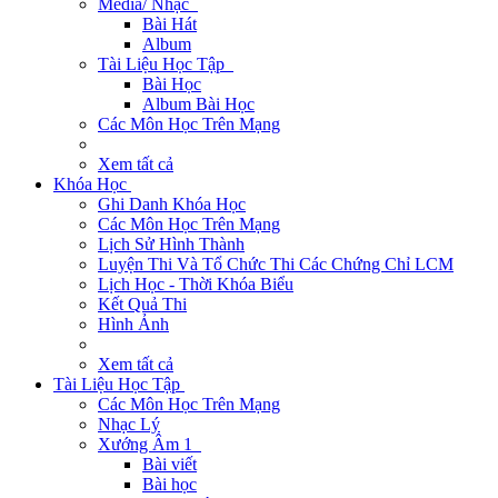
Media/ Nhạc
Bài Hát
Album
Tài Liệu Học Tập
Bài Học
Album Bài Học
Các Môn Học Trên Mạng
Xem tất cả
Khóa Học
Ghi Danh Khóa Học
Các Môn Học Trên Mạng
Lịch Sử Hình Thành
Luyện Thi Và Tổ Chức Thi Các Chứng Chỉ LCM
Lịch Học - Thời Khóa Biểu
Kết Quả Thi
Hình Ảnh
Xem tất cả
Tài Liệu Học Tập
Các Môn Học Trên Mạng
Nhạc Lý
Xướng Âm 1
Bài viết
Bài học