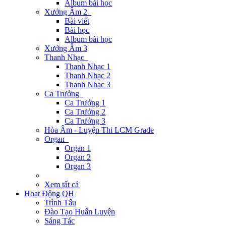
Album bài học
Xướng Âm 2
Bài viết
Bài học
Album bài học
Xướng Âm 3
Thanh Nhạc
Thanh Nhạc 1
Thanh Nhạc 2
Thanh Nhạc 3
Ca Trưởng
Ca Trưởng 1
Ca Trưởng 2
Ca Trưởng 3
Hòa Âm - Luyện Thi LCM Grade
Organ
Organ 1
Organ 2
Organ 3
Xem tất cả
Hoạt Động QH
Trình Tấu
Đào Tạo Huấn Luyện
Sáng Tác