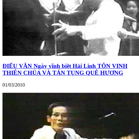
ĐIẾU VĂN Ngày vĩnh biệt Hải Linh TÔN VINH
THIÊN CHÚA VÀ TÁN TỤNG QUÊ HƯƠNG
01/03/2010