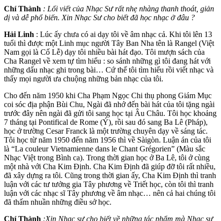
Chí Thành
: Lối viết của Nhạc Sư rất nhẹ nhàng thanh thoát, giản
dị và dễ phổ biến. Xin Nhạc Sư cho biết đã học nhạc ở đâu ?
Hải Linh
: Lúc ấy chưa có ai dạy tôi về âm nhạc cả. Khi tôi lên 13
tuổi thì được một Linh mục người Tây Ban Nha tên là Rangel (Việt
Nam gọi là Cố Lễ) dạy tôi nhiều bài hát đạo. Tôi mượn sách của
Cha Rangel về xem tự tìm hiểu : so sánh những gì tôi đang hát với
những dấu nhạc ghi trong bài… Cứ thế tôi tìm hiểu rồi viết nhạc và
thấy mọi người ưa chuộng những bản nhạc của tôi.
Cho đến năm 1950 khi Cha Phạm Ngọc Chi thụ phong Giám Mục
coi sóc địa phận Bùi Chu, Ngài đã nhớ đến bài hát của tôi tặng ngài
trước đây nên ngài đã gửi tôi sang học tại Âu Châu. Tôi học khoảng
7 tháng tại Pontifical de Rome (Ý), rồi sau đó sang Ba Lê (Pháp),
học ở trường Cesar Franck là một trường chuyên dạy về sáng tác.
Tôi học từ năm 1950 đến năm 1956 thì về Sàigòn. Luận án của tôi
là “La couleur Vietnamienne dans le Chant Grégorien” (Màu sắc
Nhạc Việt trong Bình ca). Trong thời gian học ở Ba Lê, tôi ở cùng
một nhà với Cha Kim Định. Cha Kim Định đã giúp đỡ tôi rất nhiều,
đã xây dựng ra tôi. Cũng trong thời gian ấy, Cha Kim Định thì tranh
luận với các tư tưởng gia Tây phương về Triết học, còn tôi thì tranh
luận với các nhạc sĩ Tây phương về âm nhạc… nên cả hai chúng tôi
đã thấm nhuần những điều sở học.
Chí Thành
:Xin Nhạc sư cho biết về những tác phẩm mà Nhạc sư