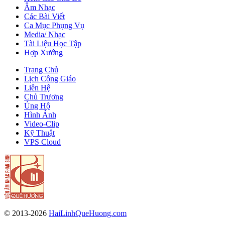
Âm Nhạc
Các Bài Viết
Ca Mục Phụng Vụ
Media/ Nhạc
Tài Liệu Học Tập
Hợp Xướng
Trang Chủ
Lịch Công Giáo
Liên Hệ
Chủ Trương
Ủng Hộ
Hình Ảnh
Video-Clip
Kỹ Thuật
VPS Cloud
© 2013-2026
HaiLinhQueHuong.com