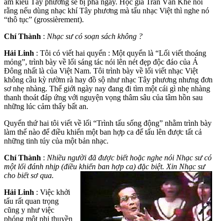
âm kiểu Tây phương sẽ bị phá ngay. Học giả Trần Văn Khê nói
rằng nếu dùng nhạc khí Tây phương mà tấu nhạc Việt thì nghe nó
“thô tục” (grossièrement).
Chí Thành
:
Nhạc sư có soạn sách không ?
Hải Linh
: Tôi có viết hai quyển : Một quyển là “Lối viết thoáng
mỏng”, trình bày về lối sáng tác nói lên nét đẹp độc đáo của Á
Đông nhất là của Việt Nam. Tôi trình bày về lối viết nhạc Việt
không cầu kỳ rườm rà hay đồ sộ như nhạc Tây phương nhưng đơn
sơ nhẹ nhàng. Thế giới ngày nay đang đi tìm một cái gì nhẹ nhàng
thanh thoát đáp ứng với nguyện vọng thâm sâu của tâm hồn sau
những lúc cảm thấy bất an.
Quyển thứ hai tôi viết về lối “Trình tấu sống động” nhằm trình bày
làm thế nào để điều khiển một ban hợp ca để tấu lên được tất cả
những tinh túy của một bản nhạc.
Chí Thành
:
Nhiều người đã được biết hoặc nghe nói Nhạc sư có
một lối đánh nhịp (điều khiển ban hợp ca) đặc biệt. Xin Nhạc sư
cho biết sơ qua.
Hải Linh
: Việc khởi
tấu rất quan trọng
cũng y như việc
phóng một phi thuyền