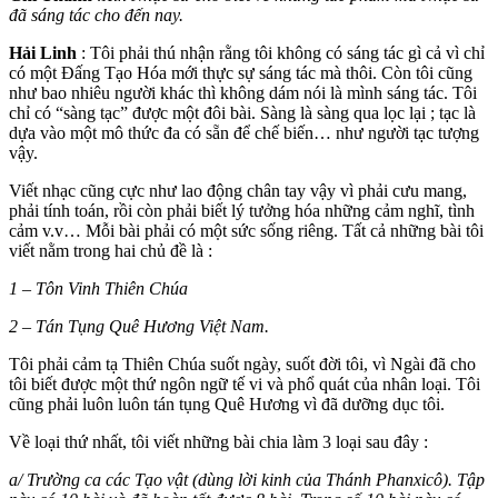
đã sáng tác cho đến nay.
Hải Linh
: Tôi phải thú nhận rằng tôi không có sáng tác gì cả vì chỉ
có một Đấng Tạo Hóa mới thực sự sáng tác mà thôi. Còn tôi cũng
như bao nhiêu người khác thì không dám nói là mình sáng tác. Tôi
chỉ có “sàng tạc” được một đôi bài. Sàng là sàng qua lọc lại ; tạc là
dựa vào một mô thức đa có sẵn để chế biến… như người tạc tượng
vậy.
Viết nhạc cũng cực như lao động chân tay vậy vì phải cưu mang,
phải tính toán, rồi còn phải biết lý tưởng hóa những cảm nghĩ, tình
cảm v.v… Mỗi bài phải có một sức sống riêng. Tất cả những bài tôi
viết nằm trong hai chủ đề là :
1 – Tôn Vinh Thiên Chúa
2 – Tán Tụng Quê Hương Việt Nam.
Tôi phải cảm tạ Thiên Chúa suốt ngày, suốt đời tôi, vì Ngài đã cho
tôi biết được một thứ ngôn ngữ tế vi và phổ quát của nhân loại. Tôi
cũng phải luôn luôn tán tụng Quê Hương vì đã dưỡng dục tôi.
Về loại thứ nhất, tôi viết những bài chia làm 3 loại sau đây :
a/ Trường ca các Tạo vật (dùng lời kinh của Thánh Phanxicô). Tập