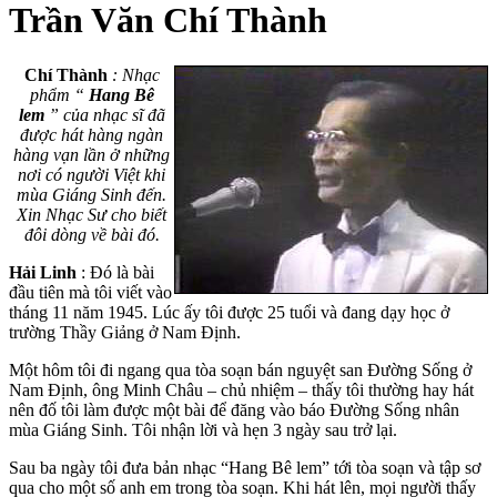
Trần Văn Chí Thành
Chí Thành
: Nhạc
phẩm “
Hang Bê
lem
” của nhạc sĩ đã
được hát hàng ngàn
hàng vạn lần ở những
nơi có người Việt khi
mùa Giáng Sinh đến.
Xin Nhạc Sư cho biết
đôi dòng về bài đó.
Hải Linh
: Đó là bài
đầu tiên mà tôi viết vào
tháng 11 năm 1945. Lúc ấy tôi được 25 tuổi và đang dạy học ở
trường Thầy Giảng ở Nam Định.
Một hôm tôi đi ngang qua tòa soạn bán nguyệt san Đường Sống ở
Nam Định, ông Minh Châu – chủ nhiệm – thấy tôi thường hay hát
nên đố tôi làm được một bài để đăng vào báo Đường Sống nhân
mùa Giáng Sinh. Tôi nhận lời và hẹn 3 ngày sau trở lại.
Sau ba ngày tôi đưa bản nhạc “Hang Bê lem” tới tòa soạn và tập sơ
qua cho một số anh em trong tòa soạn. Khi hát lên, mọi người thấy