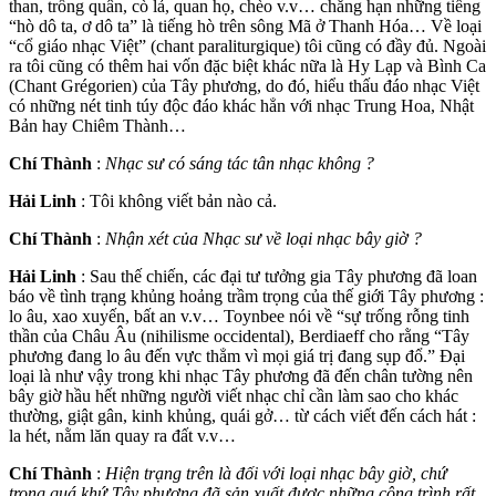
than, trống quân, cò lả, quan họ, chèo v.v… chẳng hạn những tiếng
“hò dô ta, ơ dô ta” là tiếng hò trên sông Mã ở Thanh Hóa… Về loại
“cổ giáo nhạc Việt” (chant paraliturgique) tôi cũng có đầy đủ. Ngoài
ra tôi cũng có thêm hai vốn đặc biệt khác nữa là Hy Lạp và Bình Ca
(Chant Grégorien) của Tây phương, do đó, hiểu thấu đáo nhạc Việt
có những nét tinh túy độc đáo khác hẳn với nhạc Trung Hoa, Nhật
Bản hay Chiêm Thành…
Chí Thành
:
Nhạc sư có sáng tác tân nhạc không ?
Hải Linh
: Tôi không viết bản nào cả.
Chí Thành
:
Nhận xét của Nhạc sư về loại nhạc bây giờ ?
Hải Linh
: Sau thế chiến, các đại tư tưởng gia Tây phương đã loan
báo về tình trạng khủng hoảng trầm trọng của thế giới Tây phương :
lo âu, xao xuyến, bất an v.v… Toynbee nói về “sự trống rỗng tinh
thần của Châu Âu (nihilisme occidental), Berdiaeff cho rằng “Tây
phương đang lo âu đến vực thẳm vì mọi giá trị đang sụp đổ.” Đại
loại là như vậy trong khi nhạc Tây phương đã đến chân tường nên
bây giờ hầu hết những người viết nhạc chỉ cần làm sao cho khác
thường, giật gân, kinh khủng, quái gở… từ cách viết đến cách hát :
la hét, nằm lăn quay ra đất v.v…
Chí Thành
:
Hiện trạng trên là đối với loại nhạc bây giờ, chứ
trong quá khứ Tây phương đã sản xuất được những công trình rất