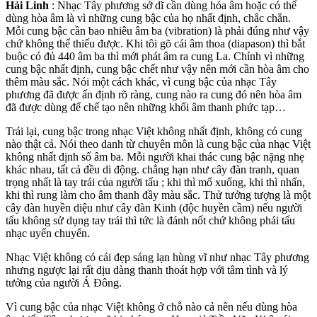
Hải Linh
: Nhạc Tây phương sở dĩ cần dùng hóa âm hoặc có thể
dùng hòa âm là vì những cung bậc của họ nhất định, chắc chắn.
Mỗi cung bậc cần bao nhiêu âm ba (vibration) là phải đúng như vậy
chứ không thể thiếu được. Khi tôi gõ cái âm thoa (diapason) thì bắt
buộc có đủ 440 âm ba thì mới phát âm ra cung La. Chính vì những
cung bậc nhất định, cung bậc chết như vậy nên mới cần hòa âm cho
thêm màu sắc. Nói một cách khác, vì cung bậc của nhạc Tây
phương đã được ấn định rõ ràng, cung nào ra cung đó nên hòa âm
đã được dùng để chế tạo nên những khối âm thanh phức tạp…
Trái lại, cung bậc trong nhạc Việt không nhất định, không có cung
nào thật cả. Nói theo danh từ chuyên môn là cung bậc của nhạc Việt
không nhất định số âm ba. Mỗi người khai thác cung bậc nặng nhẹ
khác nhau, tất cả đều di động. chẳng hạn như cây đàn tranh, quan
trọng nhất là tay trái của người tấu ; khi thì mổ xuống, khi thì nhấn,
khi thì rung làm cho âm thanh đầy màu sắc. Thử tưởng tượng là một
cây đàn huyền diệu như cây đàn Kinh (độc huyền cầm) nếu người
tấu không sử dụng tay trái thì tức là đánh nốt chứ không phải tấu
nhạc uyển chuyển.
Nhạc Việt không có cái đẹp sáng lạn hùng vĩ như nhạc Tây phương
nhưng ngược lại rất dịu dàng thanh thoát hợp với tâm tình và lý
tưởng của người Á Đông.
Vì cung bậc của nhạc Việt không ở chỗ nào cả nên nếu dùng hòa