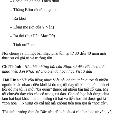
– Cóc quân đả phá Thiên đình
-- Thằng Bờm có cái quạt mo
-- Ra khơi
-- Lòng mẹ (lời của Y Vân)
-- Ra đời (thơ Hàn Mạc Tử)
-- Tình nước non.
Nói chung ra thì một bài nhạc phải tồn tại từ 30 đến 40 năm mới
thực sự có giá trị và trường tồn.
Chí Thành
:
Hầu hết những bài của Nhạc sư đều viết theo thể
nhạc Việt. Xin Nhạc sư cho biết đã học nhạc Việt ở đâu ?
Hải Linh
: Về vốn liếng nhạc Việt, tôi đã thu thập được từ nhiều
nguồn khác nhau : tiên khởi là do mẹ tôi dạy tôi khi tôi còn nhỏ vì
hồi đó mẹ tôi là một “bà quản” thuộc rất nhiều bài hát cổ xưa. Mẹ
tôi chuyên dạy cho các cô trong xứ đạo. Các cô học hát được chia
làm hai loại khác nhau : những cô hát và tiến hoa thì được gọi là
“con hoa” ; Những cô chỉ hát mà không tiến hoa gọi là “học trò”.
Tôi sinh trưởng ở miền Bắc nên đã biết tất cả các hơi bắc từ vãn, vè,