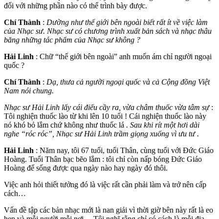
đối với những phần nào có thể trình bày được.
Chí Thành
:
Dường như thế giới bên ngoài biết rất ít về việc làm
của Nhạc sư. Nhạc sư có chương trình xuất bản sách và nhạc thâu
băng những tác phẩm của Nhạc sư không ?
Hải Linh
: Chữ “thế giới bên ngoài” anh muốn ám chỉ người ngoại
quốc ?
Chí Thành
:
Dạ, thưa cả người ngoại quốc và cả Cộng đồng Việt
Nam nói chung.
Nhạc sư Hải Linh lấy cái điếu cầy ra, vừa châm thuốc vừa tâm sự
:
Tôi nghiện thuốc lào từ khi lên 10 tuổi ! Cái nghiện thuốc lào này
nó khó bỏ lắm chứ không như thuốc lá
. Sau khi rít một hơi dài
nghe “róc róc”, Nhạc sư Hải Linh trầm giọng xuống vì ưu tư .
Hải Linh
: Năm nay, tôi 67 tuổi, tuổi Thân, cùng tuổi với Đức Giáo
Hoàng. Tuổi Thân bạc bẽo lắm : tôi chỉ còn nấp bóng Đức Giáo
Hoàng để sống được qua ngày nào hay ngày đó thôi.
Việc anh hỏi thiết tưởng đó là việc rất cần phải làm và trở nên cấp
cách…
Vấn đề tập các bản nhạc mới là nan giải vì thời giờ bên này rất là eo
hẹp và mỗi người mỗi nơi… Tôi nghĩ rằng chỉ có cách là mỗi địa