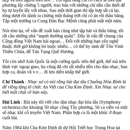
phương lấy chừng 5 người, trao bản với những chỉ dẫn cần thiết để
họ tự luyện lấy với nhau. Sau một thời gian thì tập hợp tất cả lại,
tổng dượt rồi dành ra chừng một tháng trời chỉ có ăn rồi thâu băng.
Tập một trường ca Cung Đàn Bạc Mệnh cũng phải mất một năm.
Nói tóm lại, về vấn đề xuất bản cũng như tập hát và thâu băng, tôi
rất cần những nhà “mạnh thường quân”. Đây là vấn đề chung của
Cộng đồng Việt Nam hải ngoại… Đối với những bạn yêu nghệ
thuật, thời giờ không bó buộc nhiều… có thể hy sinh để Tôn Vinh
Thiên Chúa, để Tán Tụng Quê Hương.
Tôi còn nhớ Anh Quốc là một cường quốc trên thế giới, thế mà trên
lãnh vực ngoại giao, họ cũng đã chi rất nhiều tiền cho dàn nhạc, ban
hợp ca, đoàn vũ v.v… đi lưu diễn khắp thế giới.
Chí Thành
:
Nhạc sư có nói rằng bài đại tấu Chuông Hòa Bình là
để riêng tặng tổ chức An Việt của Cha Kim Định. Xin Nhạc sư cho
biết một chút về bản này.
Hải Linh
: Bài này tôi viết cho dàn nhạc đại hòa tấu (Symphony
orchestra) cho khoảng 50 nhạc công Tây phương, 50 ca viên và một
số nhạc khí cổ truyền Việt Nam. Phần hợp ca là một khúc ở đoạn
cuối bài.
Năm 1984 khi Cha Kim Định đi dự Hội Triết học Trung Hoa tại