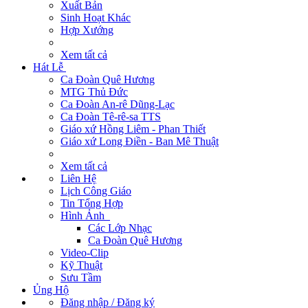
Xuất Bản
Sinh Hoạt Khác
Hợp Xướng
Xem tất cả
Hát Lễ
Ca Đoàn Quê Hương
MTG Thủ Đức
Ca Đoàn An-rê Dũng-Lạc
Ca Đoàn Tê-rê-sa TTS
Giáo xứ Hồng Liêm - Phan Thiết
Giáo xứ Long Điền - Ban Mê Thuật
Xem tất cả
Liên Hệ
Lịch Công Giáo
Tin Tổng Hợp
Hình Ảnh
Các Lớp Nhạc
Ca Đoàn Quê Hương
Video-Clip
Kỹ Thuật
Sưu Tầm
Ủng Hộ
Đăng nhập / Đăng ký