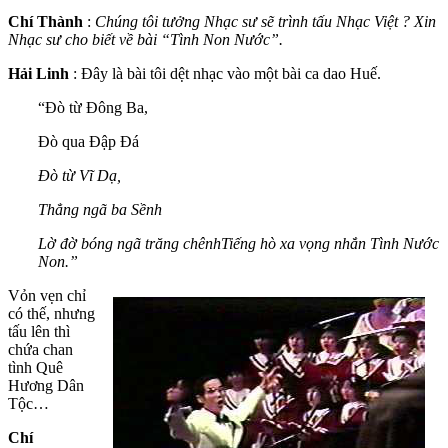
Chí Thành
:
Chúng tôi tưởng Nhạc sư sẽ trình tấu Nhạc Việt ? Xin
Nhạc sư cho biết về bài “Tình Non Nước”.
Hải Linh
: Đây là bài tôi dệt nhạc vào một bài ca dao Huế.
“Đò từ Đông Ba,
Đò qua Đập Đá
Đò từ Vĩ Dạ,
Thẳng ngã ba Sềnh
Lờ đờ bóng ngã trăng chênhTiếng hò xa vọng nhắn Tình Nước
Non.”
Vỏn vẹn chỉ
có thế, nhưng
tấu lên thì
chứa chan
tình Quê
Hương Dân
Tộc…
Chí