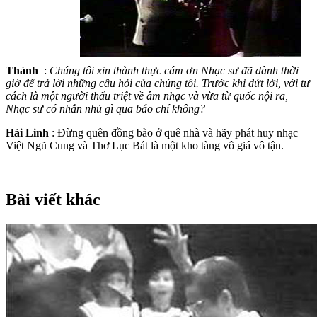
Thàn
h
:
Chúng tôi xin thành thực cám ơn Nhạc sư đã dành thời
giờ để trả lời những câu hỏi của chúng tôi. Trước khi dứt lời, với tư
cách là một người thấu triệt về âm nhạc và vừa từ quốc nội ra,
Nhạc sư có nhắn nhủ gì qua báo chí không?
Hải Linh
: Đừng quên đồng bào ở quê nhà và hãy phát huy nhạc
Việt Ngũ Cung và Thơ Lục Bát là một kho tàng vô giá vô tận.
Bài viết khác