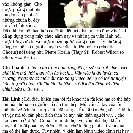
vào không gian. Cho
được phóng một phi
thuyền cần phải có
những chuẩn bị đầy
đủ và chính xác…
Điều khiển một ban hợp ca để tấu lên một bản nhạc cũng vậy. Tôi
đã áp dụng trong mấy chục năm nay và những ca viên lãnh hội
được từng cử chỉ và được nhiều người công nhận. Tây phương
cũng có một số người chuyên về điều khiển hợp ca (chef de
Choeur) nổi tiếng như Pierre Koelin (Thụy Sĩ), Robert Wilson (ở
Ohio, Hoa Kỳ )…
Chí Thành
:
Chúng tôi trộm nghĩ rằng Nhạc sư còn rất nhiều việc
phải làm mà thời gian rất cấp bách… Vậy việc huấn luyện ca
trưởng, Nhạc sư có thể thâu vào băng video để họ có thể tự luyện
hàm thụ với nhau rồi lâu lâu thì Nhạc sư đi kiểm điểm và điều
chỉnh, sửa chữa v.v…
Hải Linh
: Lối điều khiển của tôi rất khác nên rất khó mà có thể hấp
thụ mà không có người chỉ dẫn trực tiếp. Mỗi cái cất tay của tôi là
một thế võ (chiêu thức) và tôi đã sáng chế ra 300 miếng võ… Chính
vì vậy mà tôi cần phải đích thân bẻ tay, nắn thân người v.v… cho
học viên mới được. Cũng tỉ như khi học võ, cần phải học khẩu
quyết thì mới phát huy được nội lực chứ không phải chỉ xem qua
mà có thể làm được. Tuy nhiên, ý kiến làm băng video cũng rất hay