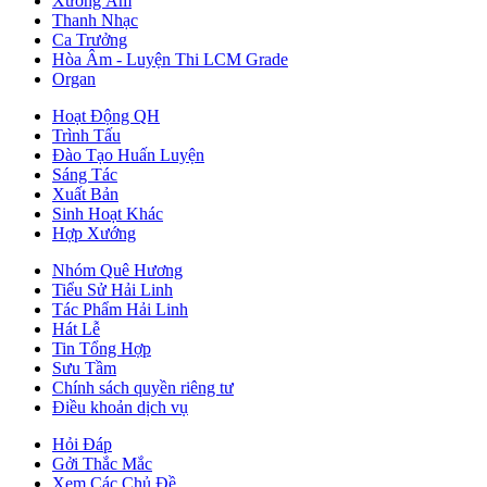
Xướng Âm
Thanh Nhạc
Ca Trưởng
Hòa Âm - Luyện Thi LCM Grade
Organ
Hoạt Động QH
Trình Tấu
Đào Tạo Huấn Luyện
Sáng Tác
Xuất Bản
Sinh Hoạt Khác
Hợp Xướng
Nhóm Quê Hương
Tiểu Sử Hải Linh
Tác Phẩm Hải Linh
Hát Lễ
Tin Tổng Hợp
Sưu Tầm
Chính sách quyền riêng tư
Điều khoản dịch vụ
Hỏi Đáp
Gởi Thắc Mắc
Xem Các Chủ Đề