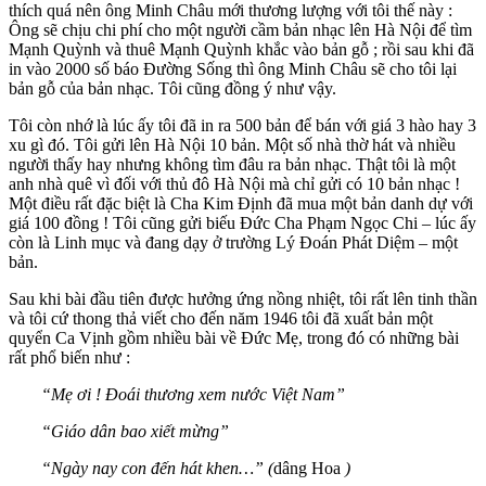
thích quá nên ông Minh Châu mới thương lượng với tôi thế này :
Ông sẽ chịu chi phí cho một người cầm bản nhạc lên Hà Nội để tìm
Mạnh Quỳnh và thuê Mạnh Quỳnh khắc vào bản gỗ ; rồi sau khi đã
in vào 2000 số báo Đường Sống thì ông Minh Châu sẽ cho tôi lại
bản gỗ của bản nhạc. Tôi cũng đồng ý như vậy.
Tôi còn nhớ là lúc ấy tôi đã in ra 500 bản để bán với giá 3 hào hay 3
xu gì đó. Tôi gửi lên Hà Nội 10 bản. Một số nhà thờ hát và nhiều
người thấy hay nhưng không tìm đâu ra bản nhạc. Thật tôi là một
anh nhà quê vì đối với thủ đô Hà Nội mà chỉ gửi có 10 bản nhạc !
Một điều rất đặc biệt là Cha Kim Định đã mua một bản danh dự với
giá 100 đồng ! Tôi cũng gửi biếu Đức Cha Phạm Ngọc Chi – lúc ấy
còn là Linh mục và đang dạy ở trường Lý Đoán Phát Diệm – một
bản.
Sau khi bài đầu tiên được hưởng ứng nồng nhiệt, tôi rất lên tinh thần
và tôi cứ thong thả viết cho đến năm 1946 tôi đã xuất bản một
quyển Ca Vịnh gồm nhiều bài về Đức Mẹ, trong đó có những bài
rất phổ biến như :
“
Mẹ ơi ! Đoái thương xem nước Việt Nam”
“Giáo dân bao xiết mừng”
“Ngày nay con đến hát khen…” (
dâng Hoa
)