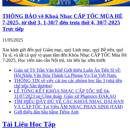
THÔNG BÁO về Khoá Nhạc CẤP TỐC MÙA HÈ
7-2025, từ thứ 3, 1-30/7 đến trưa thứ 4, 30/7-2025
Trực tiếp
11/05/2025
Xin kính gửi đến quý Giám mục, quý Linh mục, quý Bề trên, quý
Tu sĩ, và tất cả quý vị quan tâm đến Khóa Nhạc CẤP TỐC Mùa Hè
7-2025, Học viên nào cần Nội trú, xin liên lạc sớm trước
Giáo sư TS Trần Văn Khê Giới thiệu Luận Án Tiến Sĩ về:
Hội Nhập Văn Hóa Thánh Ca Phụng Vụ Tại Việt Nam.
THÔNG TIN về việc cải tạo các phòng học lầu 3 (nhà tiền
chế trên Sân thượng)
LỄ TỔNG KẾT KHÓA NHẠC CẤP TỐC HÈ 04-
31/07/2023 tại Cộng đoàn_Giáo xứ Phanxico ĐAKAO
TÌM HIỂU ĐẦY ĐỦ VỀ CÁC KHOÁ NHẠC DÀI HẠN
VÀ CẤP TỐC Tại Viện ÂM NHẠC PHAN SINH (FAM)
Giới thiệu đàn bầu bằng Tiếng Anh
Tài Liệu Học Tập