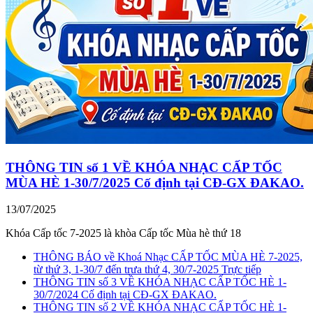
THÔNG TIN số 1 VỀ KHÓA NHẠC CẤP TỐC
MÙA HÈ 1-30/7/2025 Cố định tại CĐ-GX ĐAKAO.
13/07/2025
Khóa Cấp tốc 7-2025 là khòa Cấp tốc Mùa hè thứ 18
THÔNG BÁO về Khoá Nhạc CẤP TỐC MÙA HÈ 7-2025,
từ thứ 3, 1-30/7 đến trưa thứ 4, 30/7-2025 Trực tiếp
THÔNG TIN số 3 VỀ KHÓA NHẠC CẤP TỐC HÈ 1-
30/7/2024 Cố định tại CĐ-GX ĐAKAO.
THÔNG TIN số 2 VỀ KHÓA NHẠC CẤP TỐC HÈ 1-