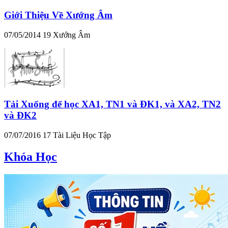
Giới Thiệu Về Xướng Âm
07/05/2014
19
Xướng Âm
Tải Xuống để học XA1, TN1 và ĐK1, và XA2, TN2
và ĐK2
07/07/2016
17
Tài Liệu Học Tập
Khóa Học