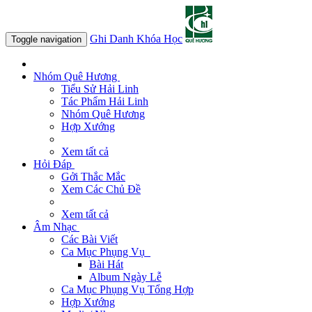
Ghi Danh Khóa Học
Toggle navigation
Nhóm Quê Hương
Tiểu Sử Hải Linh
Tác Phẩm Hải Linh
Nhóm Quê Hương
Hợp Xướng
Xem tất cả
Hỏi Đáp
Gởi Thắc Mắc
Xem Các Chủ Đề
Xem tất cả
Âm Nhạc
Các Bài Viết
Ca Mục Phụng Vụ
Bài Hát
Album Ngày Lễ
Ca Mục Phụng Vụ Tổng Hợp
Hợp Xướng