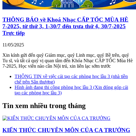
THÔNG BÁO về Khoá Nhạc CẤP TỐC MÙA HÈ
7-2025, từ thứ 3, 1-30/7 đến trưa thứ 4, 30/7-2025
Trực tiếp
11/05/2025
Xin kính gửi đến quý Giám mục, quý Linh mục, quý Bề trên, quý
Tu sĩ, và tất cả quý vị quan tâm đến Khóa Nhạc CẤP TỐC Mùa Hè
7-2025, Học viên nào cần Nội trú, xin liên lạc sớm trước
THÔNG TIN về việc cải tạo các phòng học lầu 3 (nhà tiền
chế trên Sân thượng)
Hình ảnh đang thi công phòng học lầu 3 (Xin đóng góp cải
tạo các phòng học lầu 3)
Tin xem nhiều trong tháng
KIẾN THỨC CHUYÊN MÔN CỦA CA TRƯỞNG