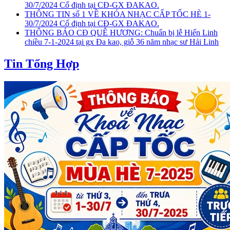
30/7/2024 Cố định tại CĐ-GX ĐAKAO.
THÔNG TIN số 1 VỀ KHÓA NHẠC CẤP TỐC HÈ 1-
30/7/2024 Cố định tại CĐ-GX ĐAKAO.
THÔNG BÁO CĐ QUÊ HƯƠNG: Chuẩn bị lễ Hiển Linh
chiều 7-1-2024 tại gx Đa kao, giỗ 36 năm nhạc sư Hải Linh
Tin Tổng Hợp