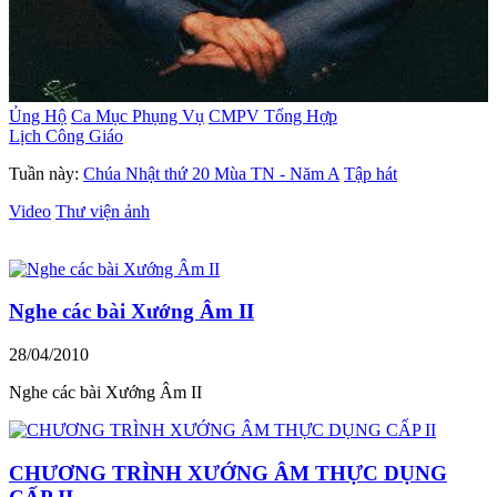
Ủng Hộ
Ca Mục Phụng Vụ
CMPV Tổng Hợp
Lịch Công Giáo
Tuần này:
Chúa Nhật thứ 20 Mùa TN - Năm A
Tập hát
Video
Thư viện ảnh
Nghe các bài Xướng Âm II
28/04/2010
Nghe các bài Xướng Âm II
CHƯƠNG TRÌNH XƯỚNG ÂM THỰC DỤNG