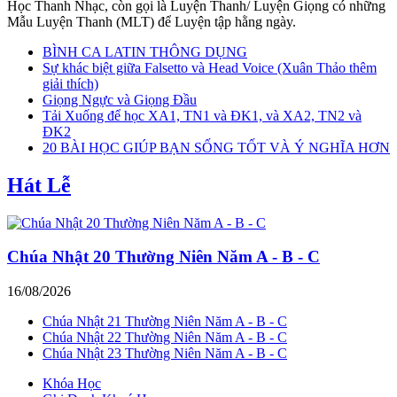
Học Thanh Nhạc, còn gọi là Luyện Thanh/ Luyện Giọng có những
Mẫu Luyện Thanh (MLT) để Luyện tập hằng ngày.
BÌNH CA LATIN THÔNG DỤNG
Sự khác biệt giữa Falsetto và Head Voice (Xuân Thảo thêm
giải thích)
Giọng Ngực và Giọng Đầu
Tải Xuống để học XA1, TN1 và ĐK1, và XA2, TN2 và
ĐK2
20 BÀI HỌC GIÚP BẠN SỐNG TỐT VÀ Ý NGHĨA HƠN
Hát Lễ
Chúa Nhật 20 Thường Niên Năm A - B - C
16/08/2026
Chúa Nhật 21 Thường Niên Năm A - B - C
Chúa Nhật 22 Thường Niên Năm A - B - C
Chúa Nhật 23 Thường Niên Năm A - B - C
Khóa Học