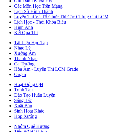
Ghi Danh Khoá Học
Các Môn Học Trên Mạng
Lịch Sử Hình Thành
Luyện Thi Và Tổ Chức Thi Các Chứng Chỉ LCM
Lịch Học - Thời Khóa Biểu
Hình Ảnh
Kết Quả Thi
Tài Liệu Học Tập
Nhạc Lý
Xướng Âm
Thanh Nhạc
Ca Trưởng
Hòa Âm - Luyện Thi LCM Grade
Organ
Hoạt Động QH
Trình Tấu
Đào Tạo Huấn Luyện
Sáng Tác
Xuất Bản
Sinh Hoạt Khác
Hợp Xướng
Nhóm Quê Hương
Tiểu Sử Hải Linh