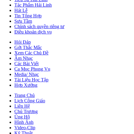
Tác Phẩm Hải Linh
Hát Lễ
Tin Tổng Hợp
Sưu Tầm
Chính sách quyền riêng tư
Điều khoản dịch vụ
Hỏi Đáp
Gởi Thắc Mắc
Xem Các Chủ Đề
Âm Nhạc
Các Bài Viết
Ca Mục Phụng Vụ
Media/ Nhạc
Tài Liệu Học Tập
Hợp Xướng
Trang Chủ
Lịch Công Giáo
Liên Hệ
Chủ Trương
Ủng Hộ
Hình Ảnh
Video-Clip
Kỹ Thuật