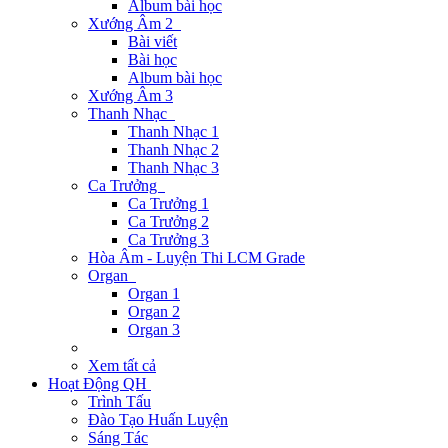
Album bài học
Xướng Âm 2
Bài viết
Bài học
Album bài học
Xướng Âm 3
Thanh Nhạc
Thanh Nhạc 1
Thanh Nhạc 2
Thanh Nhạc 3
Ca Trưởng
Ca Trưởng 1
Ca Trưởng 2
Ca Trưởng 3
Hòa Âm - Luyện Thi LCM Grade
Organ
Organ 1
Organ 2
Organ 3
Xem tất cả
Hoạt Động QH
Trình Tấu
Đào Tạo Huấn Luyện
Sáng Tác