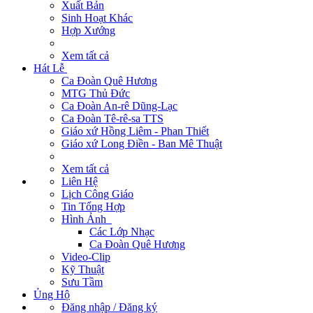
Xuất Bản
Sinh Hoạt Khác
Hợp Xướng
Xem tất cả
Hát Lễ
Ca Đoàn Quê Hương
MTG Thủ Đức
Ca Đoàn An-rê Dũng-Lạc
Ca Đoàn Tê-rê-sa TTS
Giáo xứ Hồng Liêm - Phan Thiết
Giáo xứ Long Điền - Ban Mê Thuật
Xem tất cả
Liên Hệ
Lịch Công Giáo
Tin Tổng Hợp
Hình Ảnh
Các Lớp Nhạc
Ca Đoàn Quê Hương
Video-Clip
Kỹ Thuật
Sưu Tầm
Ủng Hộ
Đăng nhập / Đăng ký