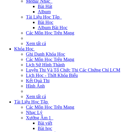
Media/ Nhạc
Bài Hát
Album
Tài Liệu Học Tập
Bài Học
Album Bài Học
Các Môn Học Trên Mạng
Xem tất cả
Khóa Học
Ghi Danh Khóa Học
Các Môn Học Trên Mạng
Lịch Sử Hình Thành
Luyện Thi Và Tổ Chức Thi Các Chứng Chỉ LCM
Lịch Học - Thời Khóa Biểu
Kết Quả Thi
Hình Ảnh
Xem tất cả
Tài Liệu Học Tập
Các Môn Học Trên Mạng
Nhạc Lý
Xướng Âm 1
Bài viết
Bài học