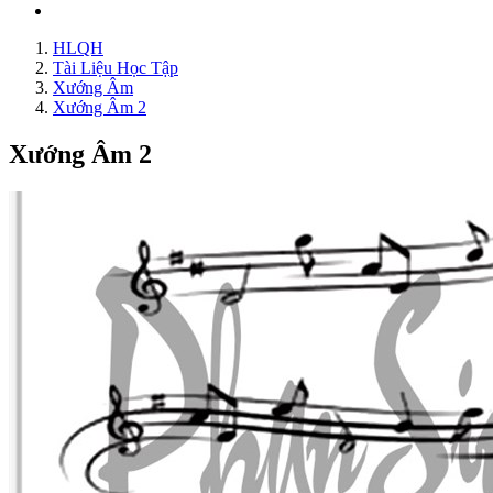
HLQH
Tài Liệu Học Tập
Xướng Âm
Xướng Âm 2
Xướng Âm 2