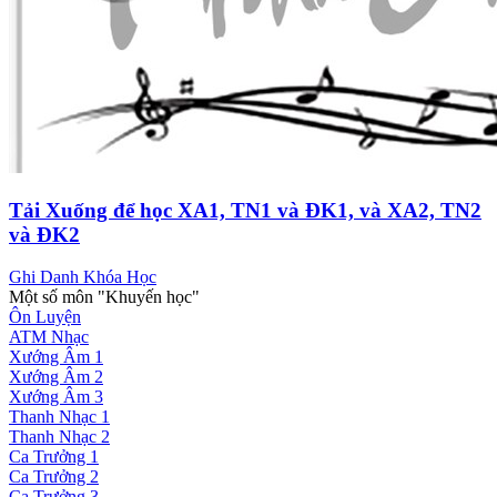
Tải Xuống để học XA1, TN1 và ĐK1, và XA2, TN2
và ĐK2
Ghi Danh Khóa Học
Một số môn "Khuyến học"
Ôn Luyện
ATM Nhạc
Xướng Âm 1
Xướng Âm 2
Xướng Âm 3
Thanh Nhạc 1
Thanh Nhạc 2
Ca Trưởng 1
Ca Trưởng 2
Ca Trưởng 3