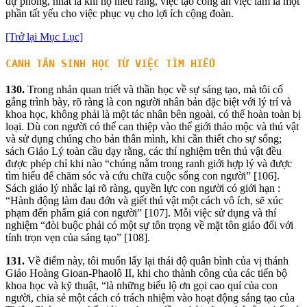
dự phóng, nhất là khi họ hiểu rằng, việc tạo công ăn việc làm là một
phần tất yếu cho việc phục vụ cho lợi ích cộng đoàn.
[Trở lại Mục Lục]
CANH TÂN SINH
HỌ
C
TỪ VIỆ
C
TÌ
M
HIỂ
U
130.
Trong nhản quan triết và thần học về sự sáng tạo, mà tôi cố
gắng trình bày, rõ ràng là con người nhân bản đặc biệt với lý trí và
khoa học, không phải là một tác nhân bên ngoài, có thể hoàn toàn bị
loại. Dù con người có thể can thiệp vào thế giới thảo mộc và thú vật
và sử dụng chúng cho bản thân mình, khi cần thiết cho sự sống;
sách Giáo Lý toàn cầu dạy rằng, các thí nghiệm trên thú vật đều
được phép chỉ khi nào “chúng nằm trong ranh giới hợp lý và được
tìm hiểu đế chăm sóc và cứu chữa cuộc sống con người” [106].
Sách giáo lý nhắc lại rõ ràng, quyền lực con người có giới hạn :
“Hành động làm đau đớn và giết thú vật một cách vô ích, sẽ xúc
phạm đến phẩm giá con người” [107]. Mỗi việc sử dụng và thí
nghiệm “đòi buộc phải có một sự tôn trọng về mặt tôn giáo đối với
tính trọn vẹn của sáng tạo” [108].
131.
Về điểm này, tôi muốn lấy lại thái độ quân bình của vị thánh
Giáo Hoàng Gioan-Phaolô II, khi cho thành công của các tiến bộ
khoa học và kỹ thuật, “là những biểu lộ ơn gọi cao quí của con
người, chia sẻ một cách có trách nhiệm vào hoạt động sáng tạo của