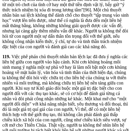
từ một trò chơi của tình cờ hay một thứ tiền định vật lý, bấy giờ “ý
thức trách nhiệm bị xóa đi trong lương tâm”[96]. Một chủ thuyết
nhân bản sai lệch không thể dành chỗ cho thuyết “tập trung vào sinh
học” vượt lên trên được, như thế có nghĩa là đưa đến một liên hệ
mất thăng bằng, không những không giải quyết được các vấn đề,
nhưng lại càng gây thêm nhiều vấn đề khác. Người ta không thể đòi
hỏi từ con người một sự dấn thân tôn trọng đối với thế giới, nếu
không công nhận kiến thức, ý chí, tự do và tinh thần trách nhiệm
đặc biệt của con người và đánh giá cao các khả năng đó.
119.
Việc phê phán chủ thuyết nhân bản lệch lạc đã đưa ý nghĩa các
liên hệ giữa con người vào hậu cảnh. Khi cơn khủng hoảng môi
sinh mang ý nghĩa một sự phá vở hay là làm nổi bật một cơn khủng
hoảng về mặt luân lý, văn hóa và tinh thần của thời hiện đại, chúng
ta không thể đòi hỏi việc chữa trị cho liên hệ của chúng ta với thiên
nhiên và môi trường, mà không chữa trị liên hệ nền tảng giữa con
người. Khi suy tư Kitô giáo đòi buộc một giá trị đặc biệt cho con
người đối với các thụ tạo khác, sẽ có cơ hội để đánh giá từng cá
nhân và đòi phải công nhận những kẻ khác. Một khai mở cho “một
người đối diện” với khả năng nhận biết, yêu thương và đối thoại, thì
đó là một giá trị quí giá của con người, Vì thế, để có một liên hệ
thích hợp với thế giới thụ tạo, thì không cần phải đánh giá thấp
chiều kích xã hội của con người, cũng như chiều kích siêu vượt, sự
cởi mở cho Thiên Chúa. Thật vậy, người ta không thể nhìn liên hệ
với môi trường bị tách biệt khỏi liên hệ với những người khác và với