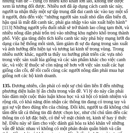
những vấn đề – cũng có nhiều khó khăn lớn lao, không thể được
xem là tương đối được. Nhiều nơi đã áp dụng cách canh tác này,
người ta nhận thấy một sự tập trung đất đai canh tác vào tay một số
ít người, đưa đến việc “những người sản xuất nhỏ dần dần biến đi,
hậu quả là mất đất canh tác, phải gia nhập vào sản xuất hiện hành”
[113] Những người yếu đuối nhất sẽ trở thành lao công tạm thời, và
nhiều nông dân phải trốn trú vào những khu nghèo khổ trong thành
phố. Việc gia tăng diện tích kiểu canh tác này phá hủy mạng lưới đa
dạng của hệ thống môi sinh, làm giảm đi sự đa dạng trong sản xuất
và ảnh hưởng đến hiện tại và tương lai kinh tế trong vùng. Trong
nhiều nước khác, người ta thấy xu hướng phát triển các vựa nhỏ
trong việc sản xuất lúa giống và các sản phẩm khác cho việc canh
tác, và việc lệ thuộc sẽ còn nặng nề hơn với việc sản xuất các hạt
giống cằn cỗi, để rồi cuối cùng các người nông dân phải mua hạt
giống nơi các hộ kinh doanh.
135.
Đương nhiên, cần phải có một sự chú tâm liên lĩ đến những
phương diện luân lý ẩn chứa trong vấn đề. Vì lý do này cần phải
bảo đảm một cuộc thảo luận khoa học và xã hội có tránh nhiệm và
rộng rãi, có khả năng đón nhận các thông tin đang có trong tay và
gọi sự vật theo đúng tên của chúng. Đôi khi, người ta đã không chú
tâm đến tất cả thông tin đã được chọn lọc, như chỉ chú tâm đến các
thông tin có lợi đặc biệt, có thể về mặt chính trị, kinh tế hay ý thức
hệ. Điều này sẽ làm cho việc đánh giá hóa ra khó khăn về những
vấn đề khác nhau vì không có một phán đoán quân bình và cẩn