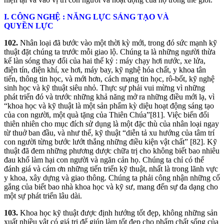
I. CÔNG
NGHỆ
: NĂNG
LỰ
C
SÁ
NG
TẠ
O
VÀ
QUYỀ
N
LỰ
C
102.
Nhân loại đã bước vào một thời kỳ mới, trong đó sức mạnh kỹ
thuật đặt chúng ta trước mỗi giao lộ. Chúng ta là những người thừa
kế làn sóng thay đổi của hai thế kỷ : máy chạy hơi nước, xe lửa,
điện tín, điện khí, xe hơi, máy bay, kỹ nghệ hóa chất, y khoa tân
tiến, thông tin học, và mới hơn, cách mạng tin học, rô-bốt, kỹ nghệ
sinh học và kỹ thuật siêu nhỏ. Thực sự phải vui mừng vì những
phát triển đó và trước những khả năng mở ra những điều mới lạ, vì
“khoa học và kỹ thuật là một sản phẩm kỳ diệu hoạt động sáng tạo
của con người, một quà tặng của Thiên Chúa”[81]. Việc biến đổi
thiên nhiên cho mục đích sử dụng là một đặc thù của nhân loại ngay
từ thuở ban đầu, và như thế, kỹ thuật “diễn tả xu hướng của tâm trí
con người từng bước lướt thắng những điều kiện vật chất” [82]. Kỹ
thuật đã đem những phương dược chữa trị cho không biết bao nhiêu
đau khổ làm hại con người và ngăn cản họ. Chúng ta chỉ có thể
đánh giá và cám ơn những tiến triển kỹ thuật, nhất là trong lãnh vực
y khoa, xây dựng và giao thông. Chúng ta phải công nhận những cố
gắng của biết bao nhà khoa học và kỹ sư, mang đến sự đa dạng cho
một sự phát triển lâu dài.
103.
Khoa học kỹ thuật được định hướng tốt đẹp, không những sản
xuất nhiều vật có giá trị để giúp làm tốt đẹp cho phẩm chất sống của