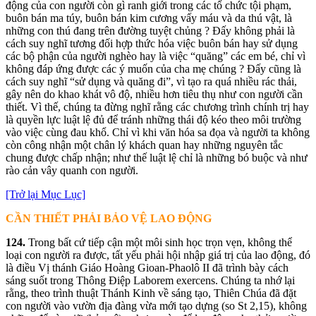
động của con người còn gì ranh giới trong các tổ chức tội phạm,
buôn bán ma túy, buôn bán kim cương vấy máu và da thú vật, là
những con thú đang trên đường tuyệt chủng ? Đấy không phải là
cách suy nghĩ tương đối hợp thức hóa việc buôn bán hay sử dụng
các bộ phận của người nghèo hay là việc “quăng” các em bé, chỉ vì
không đáp ứng được các ý muốn của cha mẹ chúng ? Đấy cũng là
cách suy nghĩ “sử dụng và quăng đi”, vì tạo ra quá nhiều rác thải,
gây nên do khao khát vô độ, nhiều hơn tiêu thụ như con người cần
thiết. Vì thế, chúng ta đừng nghĩ rằng các chương trình chính trị hay
là quyền lực luật lệ đủ để tránh những thái độ kéo theo môi trường
vào việc cùng đau khổ. Chỉ vì khi văn hóa sa đọa và người ta không
còn công nhận một chân lý khách quan hay những nguyên tắc
chung được chấp nhận; như thế luật lệ chỉ là những bó buộc và như
rào cản vây quanh con người.
[Trở lại Mục Lục]
CẦ
N
THIẾ
T
PHẢ
I
BẢ
O
VỆ
LAO
ĐỘ
NG
124.
Trong bất cứ tiếp cận một môi sinh học trọn vẹn, không thể
loại con người ra được, tất yếu phải hội nhập giá trị của lao động, đó
là điều Vị thánh Giáo Hoàng Gioan-Phaolô II đã trình bày cách
sáng suốt trong Thông Điệp Laborem exercens. Chúng ta nhớ lại
rằng, theo trình thuật Thánh Kinh về sáng tạo, Thiên Chúa đã đặt
con người vào vườn địa đàng vừa mới tạo dựng (so St 2,15), không