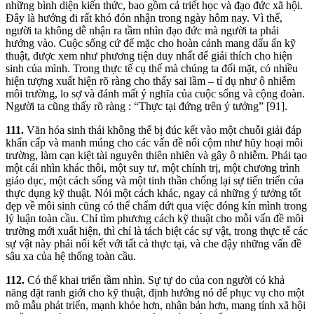
những bình diện kiến thức, bao gồm cả triết học và đạo đức xã hội.
Đây là hướng đi rất khó đón nhận trong ngày hôm nay. Vì thế,
người ta không dễ nhận ra tầm nhìn đạo đức mà người ta phải
hướng vào. Cuộc sống cứ để mặc cho hoàn cảnh mang dấu ấn kỹ
thuật, được xem như phương tiện duy nhất để giải thích cho hiện
sinh của mình. Trong thực tế cụ thế mà chúng ta đối mặt, có nhiều
hiện tượng xuất hiện rõ ràng cho thấy sai lầm – tỉ dụ như ô nhiễm
môi trường, lo sợ và đánh mất ý nghĩa của cuộc sống và cộng đoàn.
Người ta cũng thấy rõ ràng : “Thực tại đứng trên ý tưởng” [91].
111.
Văn hóa sinh thái không thể bị đúc kết vào một chuỗi giải đáp
khẩn cấp và manh múng cho các vấn đề nổi cộm như hũy hoại môi
trường, làm cạn kiệt tài nguyên thiên nhiên và gây ô nhiễm. Phải tạo
một cái nhìn khác thôi, một suy tư, một chính trị, một chương trình
giáo dục, một cách sống và một tinh thần chống lại sự tiến triển của
thực dụng kỹ thuật. Nói một cách khác, ngay cả những ý tưởng tốt
đẹp về môi sinh cũng có thể chấm dứt qua việc đóng kín mình trong
lý luận toàn cầu. Chỉ tìm phương cách kỹ thuật cho mỗi vấn đề môi
trường mới xuất hiện, thì chỉ là tách biệt các sự vật, trong thực tế các
sự vật này phải nối kết với tất cả thực tại, và che đậy những vấn đề
sâu xa của hệ thống toàn cầu.
112.
Có thể khai triển tầm nhìn. Sự tự do của con người có khả
năng đặt ranh giới cho kỹ thuật, định hướng nó để phục vụ cho một
mô mẫu phát triển, mạnh khỏe hơn, nhân bản hơn, mang tính xã hội