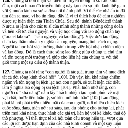
126.
Chúng ta đón nhận vài điều từ truyền thống tu sĩ. Lúc khởi
đầu, một cách nào đó truyền thống này tạo nên sự trốn lánh thế gian
với ý muốn lánh xa sự sa đọa nơi thành phố. Vì thế các nhà ẩn tu đã
tìm đến sa mạc, vì họ tin rằng, đây là vị trí thích hợp để cảm nghiệm
được sự hiện diện của Thiên Chúa. Sau đó, thánh Bênêđictô thành
Nurcia ra lệnh cho các tu sĩ của mình sống thành những cộng đoàn
và liên kết lời cầu nguyện và việc học cùng với lao động chân tay
(“ora et labora” – “cầu nguyện và lao động”). Việc đưa lao động
chân tay thấm nhuần ý nghĩa cầu nguyện, mang tính cách mạng.
Người ta học hỏi việc trưởng thành trong việc hội nhập chiêm niệm
và lao động. Đó là cách thức sống lao động giúp chúng ta chú tâm
và tôn trọng môi trường và giúp cho liên hệ của chúng ta với thế
giới trong một sự điều độ thánh thiện.
127.
Chúng ta nói rằng “con người là tác giả, trung tâm và mục đích
tất cả đời sống kinh tế-xã hội” [100]. Dù vậy, khi khả năng chiêm
ngắm và tôn trọng bị lệch lạc nơi con người, sẽ xuất hiện các điều
làm ý nghĩa lao động bị sai lệch [101]. Phải luôn nhớ rằng, con
người có “khả năng” nắm lấy “trách nhiệm tạo hạnh phúc về mặt
vật chất, bước tiến luân lý, sự triển nở tinh thần” [102] Lao động
phải là nơi phát triển nhiều mặt của con người, nơi nhiều chiều kích
cuộc sống đang triển nở : sự sáng tạo, dự phóng cho tương lai, phát
triển mọi khả năng, thực hành các giá trị, liên hệ với kẻ khác, thái độ
thờ phượng. Vì thế, thực tế xã hội toàn cầu trong hiện tại, vượt qua
các lợi ích được hạn định của các nhà kinh doanh và một suy luận