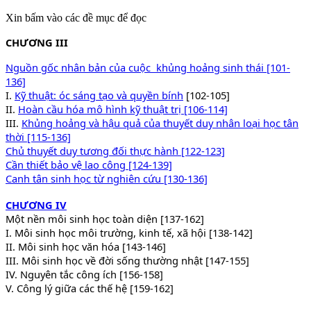
Xin bấm vào các đề mục để đọc
CHƯƠNG III
Nguồn gốc nhân bản của cuộc khủng hoảng sinh thái [101-
136]
I.
Kỹ thuật: óc sáng tạo và quyền bính
[102-105]
II.
Hoàn cầu hóa mô hình kỹ thuật trị [106-114]
III.
Khủng hoảng và hậu quả của thuyết duy nhân loại học tân
thời [115-136]
Chủ thuyết duy tương đối thực hành [122-123]
Cần thiết bảo vệ lao công [124-139]
Canh tân sinh học từ nghiên cứu [130-136]
CHƯƠNG IV
Một nền môi sinh học toàn diện [137-162]
I. Môi sinh học môi trường, kinh tế, xã hội [138-142]
II. Môi sinh học văn hóa [143-146]
III. Môi sinh học về đời sống thường nhật [147-155]
IV. Nguyên tắc công ích [156-158]
V. Công lý giữa các thế hệ [159-162]