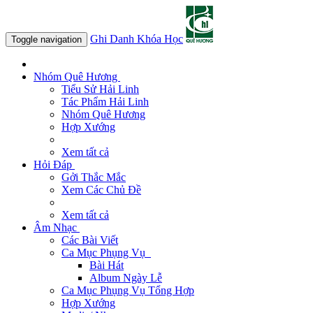
Ghi Danh Khóa Học
Toggle navigation
Nhóm Quê Hương
Tiểu Sử Hải Linh
Tác Phẩm Hải Linh
Nhóm Quê Hương
Hợp Xướng
Xem tất cả
Hỏi Đáp
Gởi Thắc Mắc
Xem Các Chủ Đề
Xem tất cả
Âm Nhạc
Các Bài Viết
Ca Mục Phụng Vụ
Bài Hát
Album Ngày Lễ
Ca Mục Phụng Vụ Tổng Hợp
Hợp Xướng