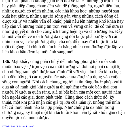
thận. Cần phải có không gian trao đổi về tất cả những gì trực tiếp
hay gián tiếp đụng chạm đến vấn đề (nông nghiệp, người tiêu thụ,
những người có trách nhiệm, các nhà khoa học, những người sản
xuất hạt giống, những người sống gần vùng những cách đồng đã
được xử lý và nhiều vấn đề khác) phải nêu lên những khó khăn hay
tiếp cận và những thông tin trọn vẹn và vững chắc, để có thể đưa ra
những quyết định cho công ích trong hiện tại và cho tương lai. Đây
là một vấn đề về môi trường đa dạng đòi buộc phải xử lý với cái
nhìn toàn vẹn các phương diện của nó, điều này đòi buộc ít ra là
một cố gắng tài chính để tìm hiểu bằng nhiều con đường độc lập và
liên khoa hầu đem lại một ánh sáng mới.
136.
Mặt khác, cũng phải chú ý đến những phong trào môi sinh
muốn bảo vệ sự trọn vẹn của môi trường và đòi hỏi phải có luật lệ
cho những ranh giới được xác định đối với việc tìm hiểu khoa học,
cho đến bây giờ các nguyên tắc này chưa được áp dụng vào cuộc
sống con người. Nói cách chung, người ta tin rằng được phép vượt
qua tất cả ranh giới khi người ta thí nghiệm trên các bào thai con
người. Người ta quên rằng, giá trị bất biến của một con người nằm
bên ngoài các giai đoạn phát triển. Cũng theo cách thức đó, kỹ
thuật, một khi phủ nhận các giá trị lớn của luân lý, không thể nhìn
bất cứ thực hành nào là hợp pháp. Như chúng ta đã nhìn trong
chương này, kỹ thuật một khi tách rời khỏi luân lý rất khó ngăn chận
quyền lực của mình được.