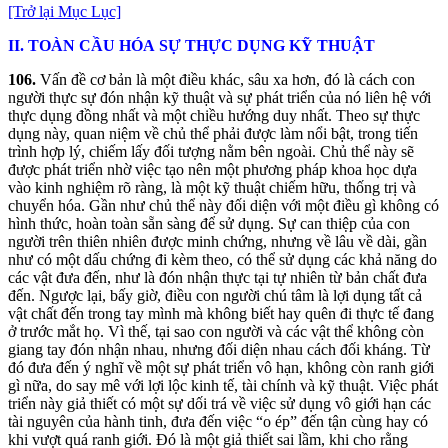
[Trở lại Mục Lục]
II.
TOÀ
N
CẦ
U
HÓ
A
SỰ THỰ
C
DỤ
NG
KỸ THUẬ
T
106.
Vấn đề cơ bản là một điều khác, sâu xa hơn, đó là cách con
người thực sự đón nhận kỹ thuật và sự phát triển của nó liên hệ với
thực dụng đồng nhất và một chiều hướng duy nhất. Theo sự thực
dụng này, quan niệm về chủ thể phải được làm nổi bật, trong tiến
trình hợp lý, chiếm lấy đối tượng nằm bên ngoài. Chủ thể này sẽ
được phát triển nhờ việc tạo nên một phương pháp khoa học dựa
vào kinh nghiệm rõ ràng, là một kỹ thuật chiếm hữu, thống trị và
chuyển hóa. Gần như chủ thể này đối diện với một điều gì không có
hình thức, hoàn toàn sẵn sàng để sử dụng. Sự can thiệp của con
người trên thiên nhiên được minh chứng, nhưng về lâu về dài, gần
như có một dấu chứng đi kèm theo, có thể sử dụng các khả năng do
các vật đưa đến, như là đón nhận thực tại tự nhiên từ bản chất đưa
đến. Ngược lại, bấy giờ, điều con người chú tâm là lợi dụng tất cả
vật chất đến trong tay mình mà không biết hay quên đi thực tế đang
ở trước mắt họ. Vì thế, tại sao con người và các vật thể không còn
giang tay đón nhận nhau, nhưng đối diện nhau cách đối kháng. Từ
đó đưa đến ý nghĩ về một sự phát triển vô hạn, không còn ranh giới
gì nữa, do say mê với lợi lộc kinh tế, tài chính và kỹ thuật. Việc phát
triển này giả thiết có một sự dối trá về việc sử dụng vô giới hạn các
tài nguyên của hành tinh, đưa đến việc “o ép” đến tận cùng hay có
khi vượt quá ranh giới. Đó là một giả thiết sai lầm, khi cho rằng