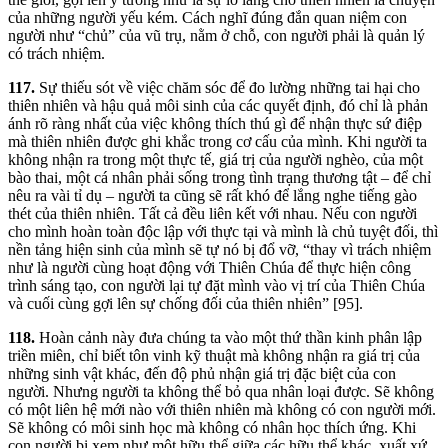
của những người yếu kém. Cách nghĩ đúng đắn quan niệm con
người như “chủ” của vũ trụ, nằm ở chỗ, con người phải là quản lý
có trách nhiệm.
117.
Sự thiếu sót về việc chăm sóc để đo lường những tai hại cho
thiên nhiên và hậu quả môi sinh của các quyết định, đó chỉ là phản
ánh rõ ràng nhất của việc không thích thú gì để nhận thực sứ điệp
mà thiên nhiên được ghi khắc trong cơ cấu của mình. Khi người ta
không nhận ra trong một thực tế, giá trị của người nghèo, của một
bào thai, một cá nhân phải sống trong tình trạng thương tật – để chỉ
nêu ra vài tỉ dụ – người ta cũng sẽ rất khó để lắng nghe tiếng gào
thét của thiên nhiên. Tất cả đều liên kết với nhau. Nếu con người
cho mình hoàn toàn độc lập với thực tại và mình là chủ tuyệt đối, thì
nền tảng hiện sinh của mình sẽ tự nó bị đổ vỡ, “thay vì trách nhiệm
như là người cùng hoạt động với Thiên Chúa để thực hiện công
trình sáng tạo, con người lại tự đặt mình vào vị trí của Thiên Chúa
và cuối cùng gợi lên sự chống đối của thiên nhiên” [95].
118.
Hoàn cảnh này đưa chúng ta vào một thứ thần kinh phân lập
triền miên, chỉ biết tôn vinh kỹ thuật mà không nhận ra giá trị của
những sinh vật khác, đến độ phủ nhận giá trị đặc biệt của con
người. Nhưng người ta không thể bỏ qua nhân loại được. Sẽ không
có một liên hệ mới nào với thiên nhiên mà không có con người mới.
Sẽ không có môi sinh học mà không có nhân học thích ứng. Khi
con người bị xem như một hữu thể giữa các hữu thể khác, xuất xứ