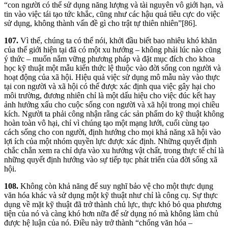
“con người có thể sử dụng năng lượng và tài nguyên vô giới hạn, và
tin vào việc tái tạo tức khắc, cũng như các hậu quả tiêu cực do việc
sử dụng, không thành vấn đề gì cho trật tự thiên nhiên”[86].
107.
Vì thế, chúng ta có thể nói, khởi đầu biết bao nhiêu khó khăn
của thế giới hiện tại đã có một xu hướng – không phải lúc nào cũng
ý thức – muốn nắm vững phương pháp và đặt mục đích cho khoa
học kỹ thuật một mẫu kiến thức lệ thuộc vào đời sống con người và
hoạt động của xã hội. Hiệu quả việc sử dụng mô mẫu này vào thực
tại con người và xã hội có thể được xác định qua việc gây hại cho
môi trường, đương nhiên chỉ là một dấu hiệu cho việc đúc kết hay
ảnh hưởng xấu cho cuộc sống con người và xã hội trong mọi chiều
kích. Người ta phải công nhận rằng các sản phẩm do kỹ thuật không
hoàn toàn vô hại, chỉ vì chúng tạo một mạng lưới, cuối cùng tạo
cách sống cho con người, định hướng cho mọi khả năng xã hội vào
lợi ích của một nhóm quyền lực được xác định. Những quyết định
chắc chắn xem ra chỉ dựa vào xu hướng vật chất, trong thực tế chỉ là
những quyết định hướng vào sự tiếp tục phát triển của đời sống xã
hội.
108.
Không còn khả năng để suy nghĩ bảo vệ cho một thực dụng
văn hóa khác và sử dụng một kỹ thuật như chỉ là công cụ. Sự thực
dụng về mặt kỹ thuật đã trở thành chủ lực, thực khó bỏ qua phương
tiện của nó và càng khó hơn nữa để sử dụng nó mà không làm chủ
được hệ luận của nó. Điều này trở thành “chống văn hóa –