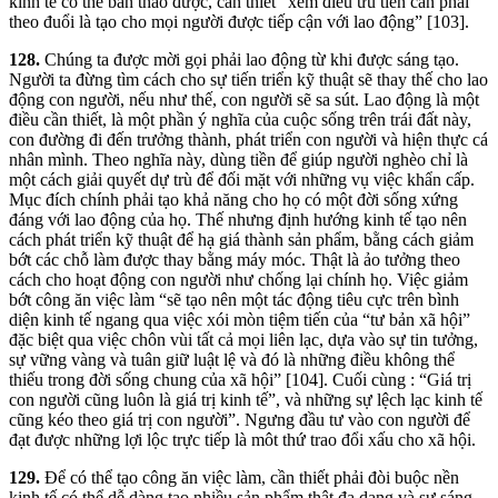
kinh tế có thể bàn thảo được, cần thiết “xem điều ưu tiên cần phải
theo đuổi là tạo cho mọi người được tiếp cận với lao động” [103].
128.
Chúng ta được mời gọi phải lao động từ khi được sáng tạo.
Người ta đừng tìm cách cho sự tiến triển kỹ thuật sẽ thay thế cho lao
động con người, nếu như thế, con người sẽ sa sút. Lao động là một
điều cần thiết, là một phần ý nghĩa của cuộc sống trên trái đất này,
con đường đi đến trưởng thành, phát triển con người và hiện thực cá
nhân mình. Theo nghĩa này, dùng tiền để giúp người nghèo chỉ là
một cách giải quyết dự trù để đối mặt với những vụ việc khẩn cấp.
Mục đích chính phải tạo khả năng cho họ có một đời sống xứng
đáng với lao động của họ. Thế nhưng định hướng kinh tế tạo nên
cách phát triển kỹ thuật để hạ giá thành sản phẩm, bằng cách giảm
bớt các chỗ làm được thay bằng máy móc. Thật là ảo tưởng theo
cách cho hoạt động con người như chống lại chính họ. Việc giảm
bớt công ăn việc làm “sẽ tạo nên một tác động tiêu cực trên bình
diện kinh tế ngang qua việc xói mòn tiệm tiến của “tư bản xã hội”
đặc biệt qua việc chôn vùi tất cả mọi liên lạc, dựa vào sự tin tưởng,
sự vững vàng và tuân giữ luật lệ và đó là những điều không thể
thiếu trong đời sống chung của xã hội” [104]. Cuối cùng : “Giá trị
con người cũng luôn là giá trị kinh tế”, và những sự lệch lạc kinh tế
cũng kéo theo giá trị con người”. Ngưng đầu tư vào con người để
đạt được những lợi lộc trực tiếp là môt thứ trao đổi xấu cho xã hội.
129.
Để có thể tạo công ăn việc làm, cần thiết phải đòi buộc nền
kinh tế có thể dễ dàng tạo nhiều sản phẩm thật đa dạng và sự sáng