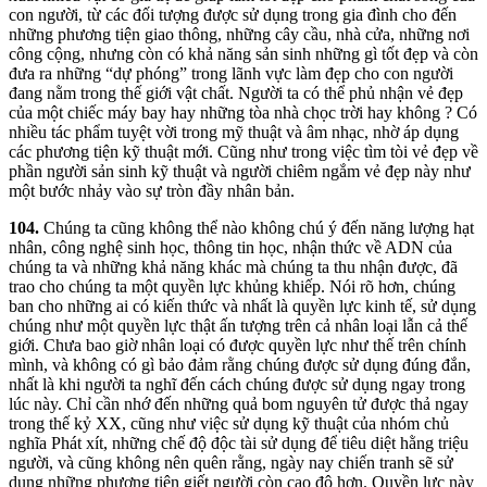
con người, từ các đối tượng được sử dụng trong gia đình cho đến
những phương tiện giao thông, những cây cầu, nhà cửa, những nơi
công cộng, nhưng còn có khả năng sản sinh những gì tốt đẹp và còn
đưa ra những “dự phóng” trong lãnh vực làm đẹp cho con người
đang nằm trong thế giới vật chất. Người ta có thể phủ nhận vẻ đẹp
của một chiếc máy bay hay những tòa nhà chọc trời hay không ? Có
nhiều tác phẩm tuyệt vời trong mỹ thuật và âm nhạc, nhờ áp dụng
các phương tiện kỹ thuật mới. Cũng như trong việc tìm tòi vẻ đẹp về
phần người sản sinh kỹ thuật và người chiêm ngắm vẻ đẹp này như
một bước nhảy vào sự tròn đầy nhân bản.
104.
Chúng ta cũng không thể nào không chú ý đến năng lượng hạt
nhân, công nghệ sinh học, thông tin học, nhận thức về ADN của
chúng ta và những khả năng khác mà chúng ta thu nhận được, đã
trao cho chúng ta một quyền lực khủng khiếp. Nói rõ hơn, chúng
ban cho những ai có kiến thức và nhất là quyền lực kinh tế, sử dụng
chúng như một quyền lực thật ấn tượng trên cả nhân loại lẫn cả thế
giới. Chưa bao giờ nhân loại có được quyền lực như thế trên chính
mình, và không có gì bảo đảm rằng chúng được sử dụng đúng đắn,
nhất là khi người ta nghĩ đến cách chúng được sử dụng ngay trong
lúc này. Chỉ cần nhớ đến những quả bom nguyên tử được thả ngay
trong thế kỷ XX, cũng như việc sử dụng kỹ thuật của nhóm chủ
nghĩa Phát xít, những chế độ độc tài sử dụng để tiêu diệt hằng triệu
người, và cũng không nên quên rằng, ngày nay chiến tranh sẽ sử
dụng những phương tiện giết người còn cao độ hơn. Quyền lực này