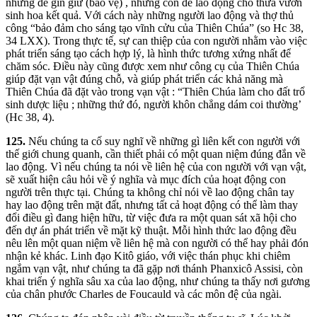
những để gìn giữ (bảo vệ) , nhưng còn để lao động cho thửa vườn
sinh hoa kết quả. Với cách này những người lao động và thợ thủ
công “bảo đảm cho sáng tạo vĩnh cửu của Thiên Chúa” (so Hc 38,
34 LXX). Trong thực tế, sự can thiệp của con người nhằm vào việc
phát triển sáng tạo cách hợp lý, là hình thức tương xứng nhất để
chăm sóc. Điều này cũng được xem như công cụ của Thiên Chúa
giúp đặt vạn vật đúng chỗ, và giúp phát triển các khả năng mà
Thiên Chúa đã đặt vào trong vạn vật : “Thiên Chúa làm cho đất trổ
sinh dược liệu ; những thứ đó, người khôn chẳng dám coi thường’
(Hc 38, 4).
125.
Nếu chúng ta cố suy nghĩ về những gì liên kết con người với
thế giới chung quanh, cần thiết phải có một quan niệm đúng đắn về
lao động. Vì nếu chúng ta nói về liên hệ của con người với vạn vật,
sẽ xuất hiện câu hỏi về ý nghĩa và mục đích của hoạt động con
người trên thực tại. Chúng ta không chỉ nói về lao động chân tay
hay lao động trên mặt đất, nhưng tất cả hoạt động có thể làm thay
đổi điều gì đang hiện hữu, từ việc đưa ra một quan sát xã hội cho
đến dự án phát triển về mặt kỹ thuật. Mỗi hình thức lao động đều
nêu lên một quan niệm về liên hệ mà con người có thể hay phải đón
nhận kẻ khác. Linh đạo Kitô giáo, với việc thán phục khi chiêm
ngắm vạn vật, như chúng ta đã gặp nơi thánh Phanxicô Assisi, còn
khai triển ý nghĩa sâu xa của lao động, như chúng ta thấy nơi gương
của chân phước Charles de Foucauld và các môn đệ của ngài.