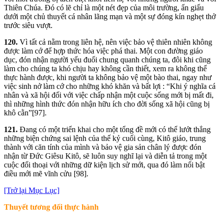
Thiên Chúa. Đó có lẽ chỉ là một nét đẹp của môi trường, ẩn giấu
dưới một chủ thuyết cá nhân lãng mạn và một sự đóng kín nghẹt thở
trước siêu vượt.
120.
Vì tất cả nằm trong liên hệ, nên việc bảo vệ thiên nhiên không
được làm cớ để hợp thức hóa việc phá thai. Một con đường giáo
dục, đón nhận người yếu đuối chung quanh chúng ta, đôi khi cũng
làm cho chúng ta khó chịu hay không cần thiết, xem ra không thể
thực hành được, khi người ta không bảo vệ một bào thai, ngay như
việc sinh nở làm cớ cho những khó khăn và bất lợi : “Khi ý nghĩa cá
nhân và xã hội đối với việc chấp nhận một cuộc sống mới bị mất đi,
thì những hình thức đón nhận hữu ích cho đời sống xã hội cũng bị
khô cằn”[97].
121.
Đang có một triển khai cho một tổng đề mới có thể lướt thắng
những biện chứng sai lệnh của thế kỷ cuối cùng, Kitô giáo, trung
thành với căn tính của mình và bảo vệ gia sản chân lý được đón
nhận từ Đức Giêsu Kitô, sẽ luôn suy nghĩ lại và diễn tả trong một
cuộc đối thoại với những dữ kiện lịch sử mới, qua đó làm nổi bật
điều mới mẽ vĩnh cửu [98].
[Trở lại Mục Lục]
Thuyế
t tương
đố
i
thự
c
hà
nh