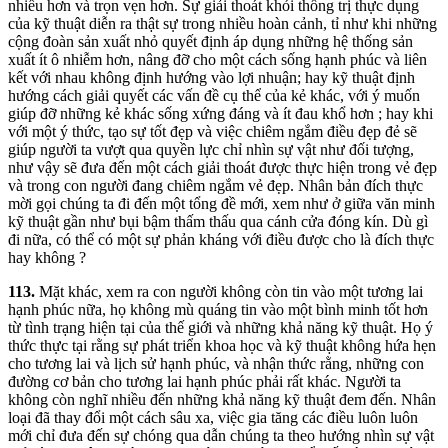
nhiều hơn và trọn vẹn hơn. Sự giải thoát khỏi thống trị thực dụng
của kỹ thuật diễn ra thật sự trong nhiều hoàn cảnh, tỉ như khi những
cộng đoàn sản xuất nhỏ quyết định áp dụng những hệ thống sản
xuất ít ô nhiễm hơn, nâng đỡ cho một cách sống hạnh phúc và liên
kết với nhau không định hướng vào lợi nhuận; hay kỹ thuật định
hướng cách giải quyết các vấn đề cụ thể của kẻ khác, với ý muốn
giúp đỡ những kẻ khác sống xứng đáng và ít đau khổ hơn ; hay khi
với một ý thức, tạo sự tốt đẹp và việc chiêm ngắm điều đẹp đẻ sẽ
giúp người ta vượt qua quyền lực chỉ nhìn sự vật như đối tượng,
như vậy sẽ đưa đến một cách giải thoát được thực hiện trong vẻ đẹp
và trong con người đang chiêm ngắm vẻ đẹp. Nhân bản đích thực
mời gọi chúng ta đi đến một tổng đề mới, xem như ở giữa văn minh
kỹ thuật gần như bụi bậm thấm thấu qua cánh cửa đóng kín. Dù gì
đi nữa, có thể có một sự phản kháng với điều được cho là đích thực
hay không ?
113.
Mặt khác, xem ra con người không còn tin vào một tương lai
hạnh phúc nữa, họ không mù quáng tin vào một bình minh tốt hơn
từ tình trạng hiện tại của thế giới và những khả năng kỹ thuật. Họ ý
thức thực tại rằng sự phát triển khoa học và kỹ thuật không hứa hẹn
cho tương lai và lịch sử hạnh phúc, và nhận thức rằng, những con
đường cơ bản cho tương lai hạnh phúc phải rất khác. Người ta
không còn nghĩ nhiều đến những khả năng kỹ thuật đem đến. Nhân
loại đã thay đổi một cách sâu xa, việc gia tăng các điều luôn luôn
mới chỉ đưa đến sự chóng qua dẫn chúng ta theo hướng nhìn sự vật