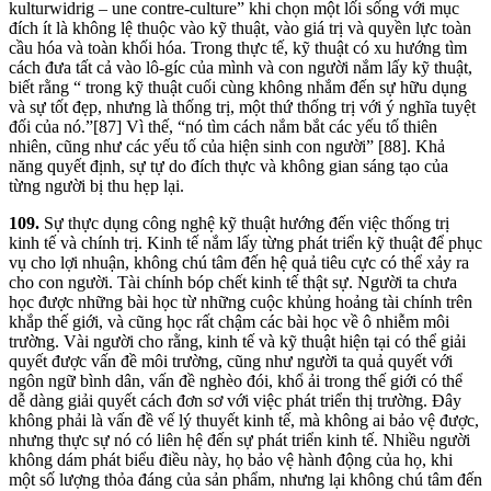
kulturwidrig – une contre-culture” khi chọn một lối sống với mục
đích ít là không lệ thuộc vào kỹ thuật, vào giá trị và quyền lực toàn
cầu hóa và toàn khối hóa. Trong thực tế, kỹ thuật có xu hướng tìm
cách đưa tất cả vào lô-gíc của mình và con người nắm lấy kỹ thuật,
biết rằng “ trong kỹ thuật cuối cùng không nhắm đến sự hữu dụng
và sự tốt đẹp, nhưng là thống trị, một thứ thống trị với ý nghĩa tuyệt
đối của nó.”[87] Vì thế, “nó tìm cách nắm bắt các yếu tố thiên
nhiên, cũng như các yếu tố của hiện sinh con người” [88]. Khả
năng quyết định, sự tự do đích thực và không gian sáng tạo của
từng người bị thu hẹp lại.
109.
Sự thực dụng công nghệ kỹ thuật hướng đến việc thống trị
kinh tế và chính trị. Kinh tế nắm lấy từng phát triển kỹ thuật để phục
vụ cho lợi nhuận, không chú tâm đến hệ quả tiêu cực có thể xảy ra
cho con người. Tài chính bóp chết kinh tế thật sự. Người ta chưa
học được những bài học từ những cuộc khủng hoảng tài chính trên
khắp thế giới, và cũng học rất chậm các bài học về ô nhiễm môi
trường. Vài người cho rằng, kinh tế và kỹ thuật hiện tại có thể giải
quyết được vấn đề môi trường, cũng như người ta quả quyết với
ngôn ngữ bình dân, vấn đề nghèo đói, khổ ải trong thế giới có thể
dễ dàng giải quyết cách đơn sơ với việc phát triển thị trường. Đây
không phải là vấn đề vế lý thuyết kinh tế, mà không ai bảo vệ được,
nhưng thực sự nó có liên hệ đến sự phát triển kinh tế. Nhiều người
không dám phát biểu điều này, họ bảo vệ hành động của họ, khi
một số lượng thỏa đáng của sản phẩm, nhưng lại không chú tâm đến