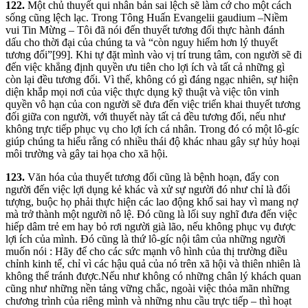
122.
Một chủ thuyết qui nhân bản sai lệch sẽ làm cớ cho một cách
sống cũng lệch lạc. Trong Tông Huấn Evangelii gaudium –Niềm
vui Tin Mừng – Tôi đã nói đến thuyết tương đối thực hành đánh
dấu cho thời đại của chúng ta và “còn nguy hiểm hơn lý thuyết
tương đối”[99]. Khi tự đặt mình vào vị trí trung tâm, con người sẽ đi
đến việc khẳng định quyền ưu tiên cho lợi ích và tất cả những gì
còn lại đều tương đối. Vì thế, không có gì đáng ngạc nhiên, sự hiện
diện khắp mọi nơi của việc thực dụng kỹ thuật và việc tôn vinh
quyền vô hạn của con người sẽ đưa đến việc triển khai thuyết tương
đối giữa con người, với thuyết này tất cả đều tương đối, nếu như
không trực tiếp phục vụ cho lợi ích cá nhân. Trong đó có một lô-gíc
giúp chúng ta hiểu rằng có nhiều thái độ khác nhau gây sự hủy hoại
môi trường và gây tai họa cho xã hội.
123.
Văn hóa của thuyết tương đối cũng là bệnh hoạn, đẩy con
người đến việc lợi dụng kẻ khác và xử sự người đó như chỉ là đối
tượng, buộc họ phải thực hiện các lao động khổ sai hay vì mang nợ
mà trở thành một người nô lệ. Đó cũng là lối suy nghĩ đưa đến việc
hiếp dâm trẻ em hay bỏ rơi người già lão, nếu không phục vụ được
lợi ích của mình. Đó cũng là thứ lô-gíc nội tâm của những người
muốn nói : Hãy để cho các sức mạnh vô hình của thị trường điều
chỉnh kinh tế, chỉ vì các hậu quả của nó trên xã hội và thiên nhiên là
không thể tránh được.Nếu như không có những chân lý khách quan
cũng như những nền tảng vững chắc, ngoài việc thỏa mãn những
chương trình của riêng mình và những nhu cầu trực tiếp – thì hoạt