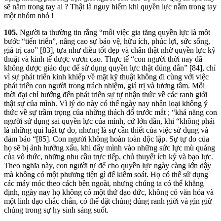
sẽ nằm trong tay ai ? Thật là nguy hiểm khi quyền lực nằm trong tay
một nhóm nhỏ !
105.
Người ta thường tin rằng “mỗi việc gia tăng quyền lực là môt
bước “tiến triển”, nâng cao sự bảo vệ, hữu ích, phúc lợi, sức sống,
giá trị cao” [83], tựa như điều tốt đẹp và chân thật nhờ quyền lực kỹ
thuật và kinh tế được vươn cao. Thực tế “con người thời nay đã
không được giáo dục để sử dụng quyền lực thật đúng đắn” [84], chỉ
vì sự phát triển kinh khiếp về mặt kỹ thuật không đi cùng với việc
phát triển con người trong trách nhiệm, giá trị và lương tâm. Mỗi
thời đại chỉ hướng đến phát triển sự tự nhận thức về các ranh giới
thật sự của mình. Vì lý do này có thể ngày nay nhân loại không ý
thức về sự trầm trọng của những thách đố trước mắt ; “khả năng con
người sử dụng sai quyền lực của mình, cứ lớn dần, khi “không phải
là những qui luật tự do, nhưng là sự cần thiết của việc sử dụng và
đảm bảo “[85]. Con người không hoàn toàn độc lập. Sự tự do của
họ sẽ bị ảnh hưởng xấu, khi đẩy mình vào những sức lực mù quáng
của vô thức, những nhu cầu trực tiếp, chủ thuyết ích kỷ và bạo lực.
Theo nghĩa này, con người tự để cho quyền lực ngày càng lớn dậy
mà không có một phương tiện gì để kiểm soát. Họ có thể sử dụng
các máy móc theo cách bên ngoài, nhưng chúng ta có thể khẳng
định, ngày nay họ không có một thứ đạo đức, không có văn hóa và
một linh đạo chắc chắn, có thể đặt chúng đúng ranh giới và gìn giữ
chúng trong sự hy sinh sáng suốt.