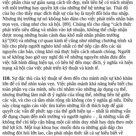
việc phân chia sự giàu sang cách tốt đẹp, môt liên hệ có trách nhiệm
với môi trường hay quyền lợi của những thế hệ tương lai. Thái độ
của họ cho thấy mục đích thật sự của họ là tuyệt đối hóa thu nhập.
Nhưng thị trường tự nó không bảo đảm cho việc phát triển nhân bản
trọn vẹn, cũng như cho xã hội. [89]. Chúng tôi cho rằng “cách thức
phát triển siêu đẳng và nhằm vào lợi nhuận, không thể chấp nhận
được trong những hoàn cảnh đau khổ mất nhân phẩm trường
kỳ”[90] và những cơ quan kinh tế cũng như những chương trình xã
hội cho phép người nghèo khổ nhất có thể tiếp cận đến các tài
nguyên căn bản, cũng khó mà thực hiện cách nhanh chóng. Người
ta sẽ không bao giờ suy nghĩ đủ về những nguyên nhân đưa đến
việc bất bình đẳng hiện tại, có liên hệ đến mục đích, ý nghĩa và hiện
trạng xã hội của việc phát triển kỹ thuật và kinh tế.
110.
Sự đặc thù của kỹ thuật sẽ đem đến cho mình một sự khó khăn
lớn để có thể nhìn toàn vẹn. Việc phân mảnh khả năng hiểu biết chu
toàn phận vụ của mình, nếu chỉ nhắm vào những áp dụng cụ thể,
nhưng thường làm mất đi ý nghĩa của tổng thể, những liên hệ giữa
các vật, và cho cả tầm nhìn rộng rãi không còn ý nghĩa gì nữa. Điều
này cũng ngăn cản việc tìm kiếm những lối đi thích hợp để giải
quyết các vấn đề phức tạp của thế giới hiện tại – nhất là những vấn
đề đụng chạm đến môi trường và người nghèo – , là những vấn đề
không thể chỉ tiếp cận bằng một cái nhìn duy nhất hay dựa theo một
thứ lợi ích. Một loại khoa học muốn đưa ra những giải đáp cho
những đòi hỏi lớn lao, cần phải nhận thức tất cả sự hiểu biết về