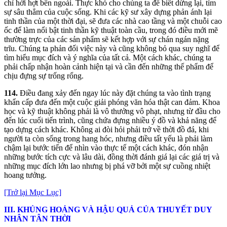
chỉ hời hợt bên ngoài. Thực khó cho chúng ta để biết dừng lại, tìm
sự sâu thẳm của cuộc sống. Khi các kỹ sư xây dựng phản ánh lại
tinh thần của một thời đại, sẽ đưa các nhà cao tầng và một chuỗi cao
ốc để làm nổi bật tinh thần kỹ thuật toàn cầu, trong đó điều mới mẽ
thường trực của các sản phẩm sẽ kết hợp với sự chán ngán nặng
trĩu. Chúng ta phản đối việc này và cũng không bỏ qua suy nghĩ để
tìm hiểu mục đích và ý nghĩa của tất cả. Một cách khác, chúng ta
phải chấp nhận hoàn cảnh hiện tại và cần đến những thế phẩm để
chịu đựng sự trống rổng.
114.
Điều đang xảy đến ngay lúc này đặt chúng ta vào tình trạng
khẩn cấp đưa đến một cuộc giải phóng văn hóa thật can đảm. Khoa
học và kỹ thuật không phải là vô thưởng vô phạt, nhưng từ đầu cho
đến lúc cuối tiến trình, cũng chứa đựng nhiều ý đồ và khả năng để
tạo dựng cách khác. Không ai đòi hỏi phải trở về thời đồ đá, khi
người ta còn sống trong hang hóc, nhưng điều tất yếu là phải làm
chậm lại bước tiến để nhìn vào thực tế một cách khác, đón nhận
những bước tích cực và lâu dài, đồng thời đánh giá lại các giá trị và
những mục đích lớn lao nhưng bị phá vỡ bởi một sự cuồng nhiệt
hoang tưởng.
[Trở lại Mục Lục]
III.
KHỦ
NG
HOẢ
NG
VÀ HẬ
U
QUẢ CỦ
A
THUYẾ
T DUY
NHÂN TÂN
THỜ
I