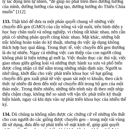
lý tác động trên tự nhiên, “để giúp nó phát triển theo đường hướng
của mình, đường hướng của sáng tạo, đường hướng do Thiên Chúa
muốn” [112]
133.
Thật khó để đưa ra một phán quyết chung về những việc
chuyển đổi gen (GMO) của cây trồng và vật nuôi, trên bình diện y
học hay chăn nuôi và nông nghiệp, vì chúng rất khác nhau, nên cần
phải có những phán quyết cũng khác nhau. Mặt khác, những bất
trắc không hoàn toàn do kỹ thuật, nhưng do việc áp dụng không
thích hợp hay quá đáng. Trong thực tế, việc chuyển đổi gen thường
là do tự nhiên. Ngay cả những việc can thiệp của con người cũng
không phải là hiện tượng gì mới lạ. Việc thuần thục các thú vật, việc
giao nhau giữa giống loài và những thực hành xa xưa và phổ biến
được công nhận có thể nằm trong những nhận định này. Người ta
nhớ rằng, khởi đầu cho việc phát triển khoa học về hạt giống
chuyển đổi gen xuất phát từ việc quan sát một vi khuẩn, theo cách
thức tự nhiên đã đem đến một sự chuyển đổi trong bộ gen của một
thảo mộc. Trong thiên nhiên, những tiến trình này đi theo một nhịp
điệu chậm chạp, không thể so sánh với vận tốc phát triển kỹ thuật
hiện hành, ngay cả khi dựa vào sự phát triển khoa học của nhiều thế
kỷ.
134.
Dù chúng ta không nắm được các chứng cứ về những tổn thất
cho con người do các giống được chuyển gen – trong một vài vùng
đã sử dụng, đưa đến sự phát triển về mặt kinh tế, giúp giải quyết