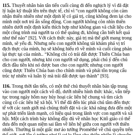
115.
Thuyết nhân bản tân tiến cuối cùng đi đến nghịch lý vì đã đặt
lý luận kỹ thuật lên trên thực tế, chỉ vì “con người không còn cảm
nhận thiên nhiên như một định lệ có giá trị, cũng không đem lại cho
mình một nơi trú ẩn sống động. Con người không còn nhìn thiên
nhiên dưới một định kiến thích hợp như không gian và chất liệu cho
một công trình mà người ta có thể quăng đi, không cần biết kết quả
như thế nào” [92]. Với cách thức này, giá trị mà thế giới mang trong
mình, sẽ yếu đi. Nhưng nếu con người không tái khám phá vị trí
địch thực của mình, họ sẽ không hiểu rõ về mình và cuối cùng phản
lại thực tại của mình.. “Không chỉ có trái đất được Thiên Chúa ban
cho con người, nhưng khi con người sử dụng, phải chú ý đến chủ
đích đầu tiên khi nó được ban cho con người; nhưng con người
cũng được Thiên Chúa ban cho chính mình và phải tôn trọng cấu
trúc tự nhiên và luân lý mà trái đất được tạo thành” [93].
116.
Trong thời tân tiến, có một thứ chủ thuyết nhân bản tập trung
vào con người một cách vô độ, dưới nhiều hình thức khác, vẫn tiếp
tục trong ngày hôm nay hủy hoại các liên hệ chung và tìm cách
củng cố các liên hệ xã hội. Vì thế đã đến lúc phải chú tâm đến thực
tế với các ranh giới mà chúng thiết đặt và các khả năng đưa đến một
sự phát triển lành mạnh, có hiệu quả trong lãnh vực con người và xã
hội. Một cách trình bày không đầy đủ về nhân học Kitô giáo có thể
đưa đến một quan niệm sai lầm về liên hệ giữa con người với thiên
nhiên. Thường là một giấc mơ ảo tưởng Prométhé về chủ quyền trên
thế giới, gợi lên ý tưởng như là sự lo lắng cho thiên nhiên là chuyện