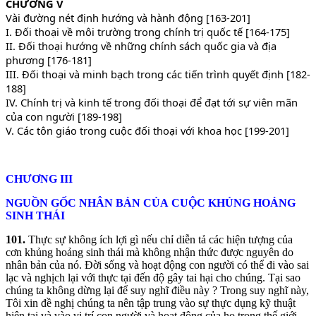
CHƯƠNG V
Vài đường nét định hướng và hành động [163-201]
I. Đối thoại về môi trường trong chính trị quốc tế [164-175]
II. Đối thoại hướng về những chính sách quốc gia và địa
phương [176-181]
III. Đối thoại và minh bạch trong các tiến trình quyết định [182-
188]
IV. Chính trị và kinh tế trong đối thoại để đạt tới sự viên mãn
của con người [189-198]
V. Các tôn giáo trong cuộc đối thoại với khoa học [199-201]
CHƯƠNG III
NGUỒ
N
GỐ
C NHÂN
BẢ
N
CỦ
A
CUỘ
C
KHỦ
NG
HOẢ
NG
SINH
THÁ
I
101.
Thực sự không ích lợi gì nếu chỉ diễn tả các hiện tượng của
cơn khủng hoảng sinh thái mà không nhận thức được nguyên do
nhân bản của nó. Đời sống và hoạt động con người có thể đi vào sai
lạc và nghịch lại với thực tại đến độ gây tai hại cho chúng. Tại sao
chúng ta không dừng lại để suy nghĩ điều này ? Trong suy nghĩ này,
Tôi xin đề nghị chúng ta nên tập trung vào sự thực dụng kỹ thuật
hiện tại và vào vị trí con người và hoạt động của họ trong thế giới.