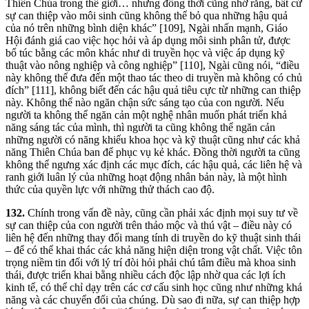
Thiên Chúa trong thế giới… nhưng đồng thời cũng nhớ rằng, bất cứ
sự can thiệp vào môi sinh cũng không thể bỏ qua những hậu quả
của nó trên những bình diện khác” [109], Ngài nhấn mạnh, Giáo
Hội đánh giá cao việc học hỏi và áp dụng môi sinh phân tử, được
bổ túc bằng các môn khác như di truyền học và việc áp dụng kỹ
thuật vào nông nghiệp và công nghiệp” [110], Ngài cũng nói, “điều
này không thể đưa đến một thao tác theo di truyền mà không có chủ
đích” [111], không biết đến các hậu quả tiêu cực từ những can thiệp
này. Không thể nào ngăn chận sức sáng tạo của con người. Nếu
người ta không thể ngăn cản một nghệ nhân muốn phát triển khả
năng sáng tác của mình, thì người ta cũng không thể ngăn cản
những người có năng khiếu khoa học và kỹ thuật cũng như các khả
năng Thiên Chúa ban để phục vụ kẻ khác. Đồng thời người ta cũng
không thể ngưng xác định các mục đích, các hậu quả, các liên hệ và
ranh giới luân lý của những hoạt động nhân bản này, là một hình
thức của quyền lực với những thử thách cao độ.
132.
Chính trong vấn đề này, cũng cần phải xác định mọi suy tư về
sự can thiệp của con người trên thảo mộc và thú vật – điều này có
liên hệ đến những thay đổi mang tính di truyền do kỹ thuật sinh thái
– để có thể khai thác các khả năng hiện diện trong vật chất. Việc tôn
trọng niềm tin đối với lý trí đòi hỏi phải chú tâm điều mà khoa sinh
thái, được triển khai bằng nhiều cách độc lập nhờ qua các lợi ích
kinh tế, có thể chỉ dạy trên các cơ cấu sinh học cũng như những khả
năng và các chuyển đổi của chúng. Dù sao đi nữa, sự can thiệp hợp