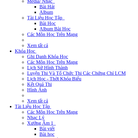
Media/ Nhạc
Bài Hát
Album
Tài Liệu Học Tập
Bài Học
Album Bài Học
Các Môn Học Trên Mạng
Xem tất cả
Khóa Học
Ghi Danh Khóa Học
Các Môn Học Trên Mạng
Lịch Sử Hình Thành
Luyện Thi Và Tổ Chức Thi Các Chứng Chỉ LCM
Lịch Học - Thời Khóa Biểu
Kết Quả Thi
Hình Ảnh
Xem tất cả
Tài Liệu Học Tập
Các Môn Học Trên Mạng
Nhạc Lý
Xướng Âm 1
Bài viết
Bài học