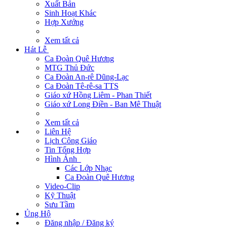
Xuất Bản
Sinh Hoạt Khác
Hợp Xướng
Xem tất cả
Hát Lễ
Ca Đoàn Quê Hương
MTG Thủ Đức
Ca Đoàn An-rê Dũng-Lạc
Ca Đoàn Tê-rê-sa TTS
Giáo xứ Hồng Liêm - Phan Thiết
Giáo xứ Long Điền - Ban Mê Thuật
Xem tất cả
Liên Hệ
Lịch Công Giáo
Tin Tổng Hợp
Hình Ảnh
Các Lớp Nhạc
Ca Đoàn Quê Hương
Video-Clip
Kỹ Thuật
Sưu Tầm
Ủng Hộ
Đăng nhập / Đăng ký