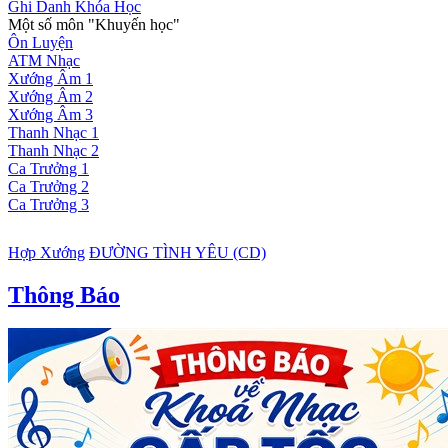
Ghi Danh Khóa Học
Một số môn "Khuyến học"
Ôn Luyện
ATM Nhạc
Xướng Âm 1
Xướng Âm 2
Xướng Âm 3
Thanh Nhạc 1
Thanh Nhạc 2
Ca Trưởng 1
Ca Trưởng 2
Ca Trưởng 3
Hợp Xướng
ĐƯỜNG TÌNH YÊU (CD)
Thông Báo