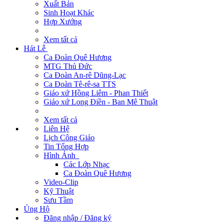
Xuất Bản
Sinh Hoạt Khác
Hợp Xướng
Xem tất cả
Hát Lễ
Ca Đoàn Quê Hương
MTG Thủ Đức
Ca Đoàn An-rê Dũng-Lạc
Ca Đoàn Tê-rê-sa TTS
Giáo xứ Hồng Liêm - Phan Thiết
Giáo xứ Long Điền - Ban Mê Thuật
Xem tất cả
Liên Hệ
Lịch Công Giáo
Tin Tổng Hợp
Hình Ảnh
Các Lớp Nhạc
Ca Đoàn Quê Hương
Video-Clip
Kỹ Thuật
Sưu Tầm
Ủng Hộ
Đăng nhập / Đăng ký