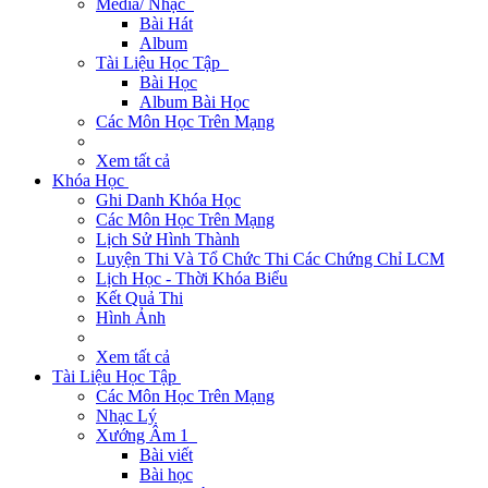
Media/ Nhạc
Bài Hát
Album
Tài Liệu Học Tập
Bài Học
Album Bài Học
Các Môn Học Trên Mạng
Xem tất cả
Khóa Học
Ghi Danh Khóa Học
Các Môn Học Trên Mạng
Lịch Sử Hình Thành
Luyện Thi Và Tổ Chức Thi Các Chứng Chỉ LCM
Lịch Học - Thời Khóa Biểu
Kết Quả Thi
Hình Ảnh
Xem tất cả
Tài Liệu Học Tập
Các Môn Học Trên Mạng
Nhạc Lý
Xướng Âm 1
Bài viết
Bài học