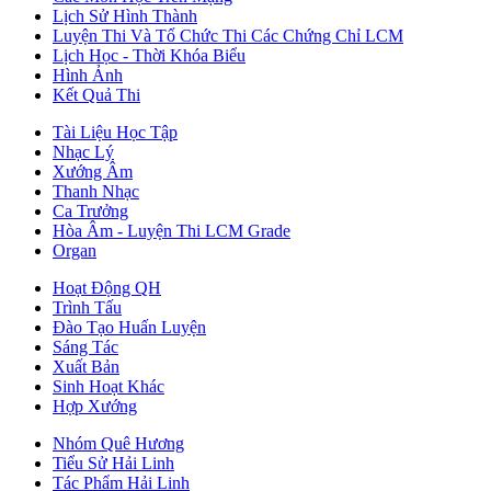
Lịch Sử Hình Thành
Luyện Thi Và Tổ Chức Thi Các Chứng Chỉ LCM
Lịch Học - Thời Khóa Biểu
Hình Ảnh
Kết Quả Thi
Tài Liệu Học Tập
Nhạc Lý
Xướng Âm
Thanh Nhạc
Ca Trưởng
Hòa Âm - Luyện Thi LCM Grade
Organ
Hoạt Động QH
Trình Tấu
Đào Tạo Huấn Luyện
Sáng Tác
Xuất Bản
Sinh Hoạt Khác
Hợp Xướng
Nhóm Quê Hương
Tiểu Sử Hải Linh
Tác Phẩm Hải Linh