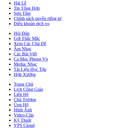
Hát Lễ
Tin Tổng Hợp
Sưu Tầm
Chính sách quyền riêng tư
Điều khoản dịch vụ
Hỏi Đáp
Gởi Thắc Mắc
Xem Các Chủ Đề
Âm Nhạc
Các Bài Viết
Ca Mục Phụng Vụ
Media/ Nhạc
Tài Liệu Học Tập
Hợp Xướng
Trang Chủ
Lịch Công Giáo
Liên Hệ
Chủ Trương
Ủng Hộ
Hình Ảnh
Video-Clip
Kỹ Thuật
VPS Cloud