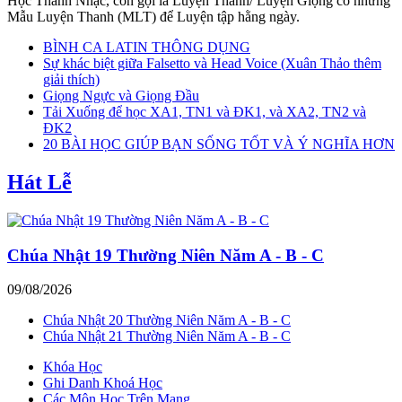
Học Thanh Nhạc, còn gọi là Luyện Thanh/ Luyện Giọng có những
Mẫu Luyện Thanh (MLT) để Luyện tập hằng ngày.
BÌNH CA LATIN THÔNG DỤNG
Sự khác biệt giữa Falsetto và Head Voice (Xuân Thảo thêm
giải thích)
Giọng Ngực và Giọng Đầu
Tải Xuống để học XA1, TN1 và ĐK1, và XA2, TN2 và
ĐK2
20 BÀI HỌC GIÚP BẠN SỐNG TỐT VÀ Ý NGHĨA HƠN
Hát Lễ
Chúa Nhật 19 Thường Niên Năm A - B - C
09/08/2026
Chúa Nhật 20 Thường Niên Năm A - B - C
Chúa Nhật 21 Thường Niên Năm A - B - C
Khóa Học
Ghi Danh Khoá Học
Các Môn Học Trên Mạng