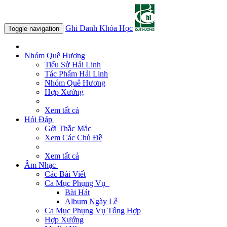
Ghi Danh Khóa Học
Toggle navigation
Nhóm Quê Hương
Tiểu Sử Hải Linh
Tác Phẩm Hải Linh
Nhóm Quê Hương
Hợp Xướng
Xem tất cả
Hỏi Đáp
Gởi Thắc Mắc
Xem Các Chủ Đề
Xem tất cả
Âm Nhạc
Các Bài Viết
Ca Mục Phụng Vụ
Bài Hát
Album Ngày Lễ
Ca Mục Phụng Vụ Tổng Hợp
Hợp Xướng