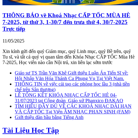
THÔNG BÁO về Khoá Nhạc CẤP TỐC MÙA HÈ
7-2025, từ thứ 3, 1-30/7 đến trưa thứ 4, 30/7-2025
Trực tiếp
11/05/2025
Xin kính gửi đến quý Giám mục, quý Linh mục, quý Bề trên, quý
Tu sĩ, và tất cả quý vị quan tâm đến Khóa Nhạc CẤP TỐC Mùa Hè
7-2025, Học viên nào cần Nội trú, xin liên lạc sớm trước
Giáo sư TS Trần Văn Khê Giới thiệu Luận Án Tiến Sĩ về:
Hội Nhập Văn Hóa Thánh Ca Phụng Vụ Tại Việt Nam.
THÔNG TIN về việc cải tạo các phòng học lầu 3 (nhà tiền
chế trên Sân thượng)
LỄ TỔNG KẾT KHÓA NHẠC CẤP TỐC HÈ 04-
31/07/2023 tại Cộng đoàn_Giáo xứ Phanxico ĐAKAO
TÌM HIỂU ĐẦY ĐỦ VỀ CÁC KHOÁ NHẠC DÀI HẠN
VÀ CẤP TỐC Tại Viện ÂM NHẠC PHAN SINH (FAM)
Giới thiệu đàn bầu bằng Tiếng Anh
Tài Liệu Học Tập