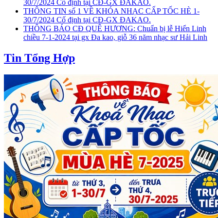
30/7/2024 Cố định tại CĐ-GX ĐAKAO.
THÔNG TIN số 1 VỀ KHÓA NHẠC CẤP TỐC HÈ 1-
30/7/2024 Cố định tại CĐ-GX ĐAKAO.
THÔNG BÁO CĐ QUÊ HƯƠNG: Chuẩn bị lễ Hiển Linh
chiều 7-1-2024 tại gx Đa kao, giỗ 36 năm nhạc sư Hải Linh
Tin Tổng Hợp