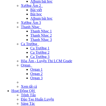
Album bài học
Xướng Âm 2
Bài viết
Bài học
Album bài học
Xướng Âm 3
Thanh Nhạc
Thanh Nhạc 1
Thanh Nhạc 2
Thanh Nhạc 3
Ca Trưởng
Ca Trưởng 1
Ca Trưởng 2
Ca Trưởng 3
Hòa Âm - Luyện Thi LCM Grade
Organ
Organ 1
Organ 2
Organ 3
Xem tất cả
Hoạt Động QH
Trình Tấu
Đào Tạo Huấn Luyện
Sáng Tác