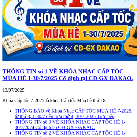
THÔNG TIN số 1 VỀ KHÓA NHẠC CẤP TỐC
MÙA HÈ 1-30/7/2025 Cố định tại CĐ-GX ĐAKAO.
13/07/2025
Khóa Cấp tốc 7-2025 là khòa Cấp tốc Mùa hè thứ 18
THÔNG BÁO về Khoá Nhạc CẤP TỐC MÙA HÈ 7-2025,
từ thứ 3, 1-30/7 đến trưa thứ 4, 30/7-2025 Trực tiếp
THÔNG TIN số 3 VỀ KHÓA NHẠC CẤP TỐC HÈ 1-
30/7/2024 Cố định tại CĐ-GX ĐAKAO.
THÔNG TIN số 2 VỀ KHÓA NHẠC CẤP TỐC HÈ 1-