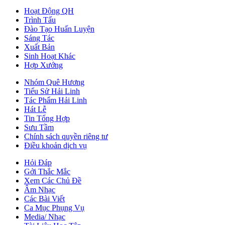
Hoạt Động QH
Trình Tấu
Đào Tạo Huấn Luyện
Sáng Tác
Xuất Bản
Sinh Hoạt Khác
Hợp Xướng
Nhóm Quê Hương
Tiểu Sử Hải Linh
Tác Phẩm Hải Linh
Hát Lễ
Tin Tổng Hợp
Sưu Tầm
Chính sách quyền riêng tư
Điều khoản dịch vụ
Hỏi Đáp
Gởi Thắc Mắc
Xem Các Chủ Đề
Âm Nhạc
Các Bài Viết
Ca Mục Phụng Vụ
Media/ Nhạc