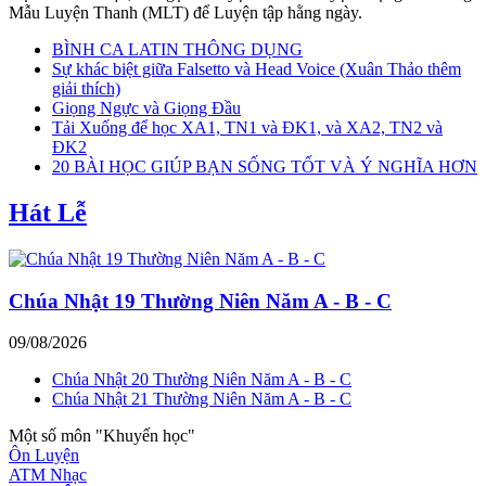
Mẫu Luyện Thanh (MLT) để Luyện tập hằng ngày.
BÌNH CA LATIN THÔNG DỤNG
Sự khác biệt giữa Falsetto và Head Voice (Xuân Thảo thêm
giải thích)
Giọng Ngực và Giọng Đầu
Tải Xuống để học XA1, TN1 và ĐK1, và XA2, TN2 và
ĐK2
20 BÀI HỌC GIÚP BẠN SỐNG TỐT VÀ Ý NGHĨA HƠN
Hát Lễ
Chúa Nhật 19 Thường Niên Năm A - B - C
09/08/2026
Chúa Nhật 20 Thường Niên Năm A - B - C
Chúa Nhật 21 Thường Niên Năm A - B - C
Một số môn "Khuyến học"
Ôn Luyện
ATM Nhạc