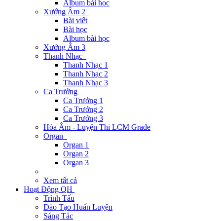
Album bài học
Xướng Âm 2
Bài viết
Bài học
Album bài học
Xướng Âm 3
Thanh Nhạc
Thanh Nhạc 1
Thanh Nhạc 2
Thanh Nhạc 3
Ca Trưởng
Ca Trưởng 1
Ca Trưởng 2
Ca Trưởng 3
Hòa Âm - Luyện Thi LCM Grade
Organ
Organ 1
Organ 2
Organ 3
Xem tất cả
Hoạt Động QH
Trình Tấu
Đào Tạo Huấn Luyện
Sáng Tác