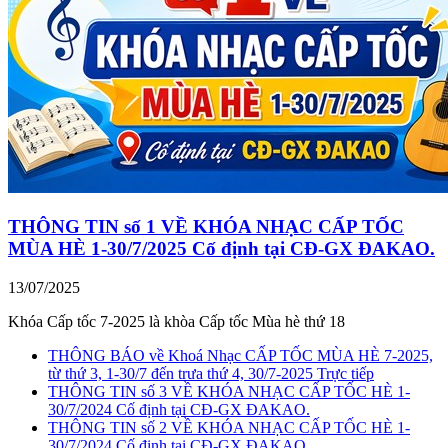
THÔNG TIN số 1 VỀ KHÓA NHẠC CẤP TỐC
MÙA HÈ 1-30/7/2025 Cố định tại CĐ-GX ĐAKAO.
13/07/2025
Khóa Cấp tốc 7-2025 là khòa Cấp tốc Mùa hè thứ 18
THÔNG BÁO về Khoá Nhạc CẤP TỐC MÙA HÈ 7-2025,
từ thứ 3, 1-30/7 đến trưa thứ 4, 30/7-2025 Trực tiếp
THÔNG TIN số 3 VỀ KHÓA NHẠC CẤP TỐC HÈ 1-
30/7/2024 Cố định tại CĐ-GX ĐAKAO.
THÔNG TIN số 2 VỀ KHÓA NHẠC CẤP TỐC HÈ 1-
30/7/2024 Cố định tại CĐ-GX ĐAKAO.