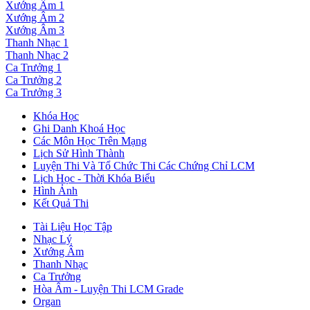
Xướng Âm 1
Xướng Âm 2
Xướng Âm 3
Thanh Nhạc 1
Thanh Nhạc 2
Ca Trưởng 1
Ca Trưởng 2
Ca Trưởng 3
Khóa Học
Ghi Danh Khoá Học
Các Môn Học Trên Mạng
Lịch Sử Hình Thành
Luyện Thi Và Tổ Chức Thi Các Chứng Chỉ LCM
Lịch Học - Thời Khóa Biểu
Hình Ảnh
Kết Quả Thi
Tài Liệu Học Tập
Nhạc Lý
Xướng Âm
Thanh Nhạc
Ca Trưởng
Hòa Âm - Luyện Thi LCM Grade
Organ