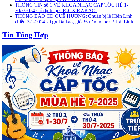
THÔNG TIN số 1 VỀ KHÓA NHẠC CẤP TỐC HÈ 1-
30/7/2024 Cố định tại CĐ-GX ĐAKAO.
THÔNG BÁO CĐ QUÊ HƯƠNG: Chuẩn bị lễ Hiển Linh
chiều 7-1-2024 tại gx Đa kao, giỗ 36 năm nhạc sư Hải Linh
Tin Tổng Hợp