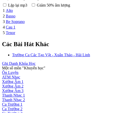
Lặp lại mp3
Giảm 50% âm lượng
1
Alto
2
Basso
3
Be Soprano
4
Cau 1
5
Tenor
Các Bài Hát Khác
Trường Ca Các Tạo Vật - Xuân Thảo - Hải Linh
Ghi Danh Khóa Học
Một số môn "Khuyến học"
Ôn Luyện
ATM Nhạc
Xướng Âm 1
Xướng Âm 2
Xướng Âm 3
Thanh Nhạc 1
Thanh Nhạc 2
Ca Trưởng 1
Ca Trưởng 2