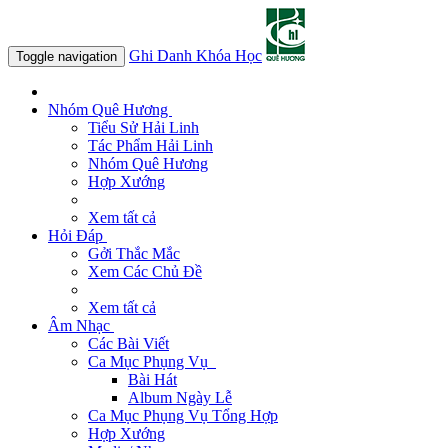
Ghi Danh Khóa Học
Toggle navigation
Nhóm Quê Hương
Tiểu Sử Hải Linh
Tác Phẩm Hải Linh
Nhóm Quê Hương
Hợp Xướng
Xem tất cả
Hỏi Đáp
Gởi Thắc Mắc
Xem Các Chủ Đề
Xem tất cả
Âm Nhạc
Các Bài Viết
Ca Mục Phụng Vụ
Bài Hát
Album Ngày Lễ
Ca Mục Phụng Vụ Tổng Hợp
Hợp Xướng