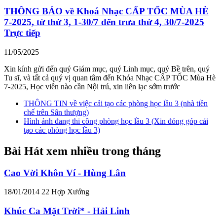
THÔNG BÁO về Khoá Nhạc CẤP TỐC MÙA HÈ
7-2025, từ thứ 3, 1-30/7 đến trưa thứ 4, 30/7-2025
Trực tiếp
11/05/2025
Xin kính gửi đến quý Giám mục, quý Linh mục, quý Bề trên, quý
Tu sĩ, và tất cả quý vị quan tâm đến Khóa Nhạc CẤP TỐC Mùa Hè
7-2025, Học viên nào cần Nội trú, xin liên lạc sớm trước
THÔNG TIN về việc cải tạo các phòng học lầu 3 (nhà tiền
chế trên Sân thượng)
Hình ảnh đang thi công phòng học lầu 3 (Xin đóng góp cải
tạo các phòng học lầu 3)
Bài Hát xem nhiều trong tháng
Cao Vời Khôn Ví - Hùng Lân
18/01/2014
22
Hợp Xướng
Khúc Ca Mặt Trời* - Hải Linh