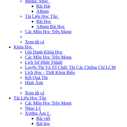
Media/ Nhạc
Bài Hát
Album
Tài Liệu Học Tập
Bài Học
Album Bài Học
Các Môn Học Trên Mạng
Xem tất cả
Khóa Học
Ghi Danh Khóa Học
Các Môn Học Trên Mạng
Lịch Sử Hình Thành
Luyện Thi Và Tổ Chức Thi Các Chứng Chỉ LCM
Lịch Học - Thời Khóa Biểu
Kết Quả Thi
Hình Ảnh
Xem tất cả
Tài Liệu Học Tập
Các Môn Học Trên Mạng
Nhạc Lý
Xướng Âm 1
Bài viết
Bài học