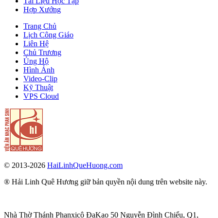
Tài Liệu Học Tập
Hợp Xướng
Trang Chủ
Lịch Công Giáo
Liên Hệ
Chủ Trương
Ủng Hộ
Hình Ảnh
Video-Clip
Kỹ Thuật
VPS Cloud
© 2013-2026
HaiLinhQueHuong.com
® Hải Linh Quê Hương giữ bản quyền nội dung trên website này.
Nhà Thờ Thánh Phanxicô ĐaKao 50 Nguyễn Đình Chiểu, Q1,