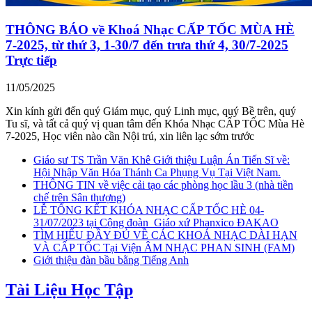
THÔNG BÁO về Khoá Nhạc CẤP TỐC MÙA HÈ
7-2025, từ thứ 3, 1-30/7 đến trưa thứ 4, 30/7-2025
Trực tiếp
11/05/2025
Xin kính gửi đến quý Giám mục, quý Linh mục, quý Bề trên, quý
Tu sĩ, và tất cả quý vị quan tâm đến Khóa Nhạc CẤP TỐC Mùa Hè
7-2025, Học viên nào cần Nội trú, xin liên lạc sớm trước
Giáo sư TS Trần Văn Khê Giới thiệu Luận Án Tiến Sĩ về:
Hội Nhập Văn Hóa Thánh Ca Phụng Vụ Tại Việt Nam.
THÔNG TIN về việc cải tạo các phòng học lầu 3 (nhà tiền
chế trên Sân thượng)
LỄ TỔNG KẾT KHÓA NHẠC CẤP TỐC HÈ 04-
31/07/2023 tại Cộng đoàn_Giáo xứ Phanxico ĐAKAO
TÌM HIỂU ĐẦY ĐỦ VỀ CÁC KHOÁ NHẠC DÀI HẠN
VÀ CẤP TỐC Tại Viện ÂM NHẠC PHAN SINH (FAM)
Giới thiệu đàn bầu bằng Tiếng Anh
Tài Liệu Học Tập