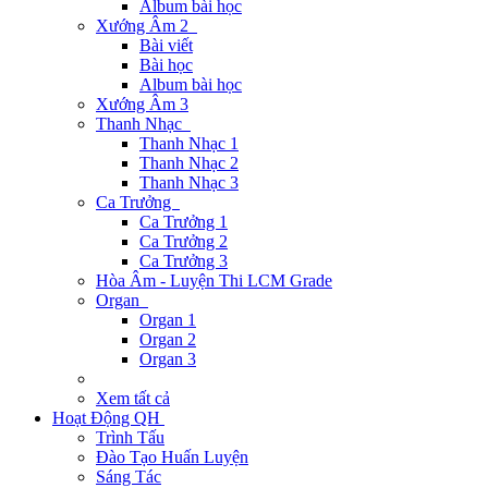
Album bài học
Xướng Âm 2
Bài viết
Bài học
Album bài học
Xướng Âm 3
Thanh Nhạc
Thanh Nhạc 1
Thanh Nhạc 2
Thanh Nhạc 3
Ca Trưởng
Ca Trưởng 1
Ca Trưởng 2
Ca Trưởng 3
Hòa Âm - Luyện Thi LCM Grade
Organ
Organ 1
Organ 2
Organ 3
Xem tất cả
Hoạt Động QH
Trình Tấu
Đào Tạo Huấn Luyện
Sáng Tác