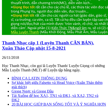
Thanh Nhạc cấp 1 (Luyện Thanh CĂN BẢN).
Xuân Thảo Cập nhật 15-8-2021
26/11/2018
Học Thanh Nhạc, còn gọi là Luyện Thanh/ Luyện Giọng có những
Mẫu Luyện Thanh (MLT) để Luyện tập hằng ngày.
BÌNH CA LATIN THÔNG DỤNG
Sự khác biệt giữa Falsetto và Head Voice (Xuân Thảo thêm
giải thích)
Giọng Ngực và Giọng Đầu
Tải Xuống để học XA1, TN1 và ĐK1, và XA2, TN2 và
ĐK2
20 BÀI HỌC GIÚP BẠN SỐNG TỐT VÀ Ý NGHĨA HƠN