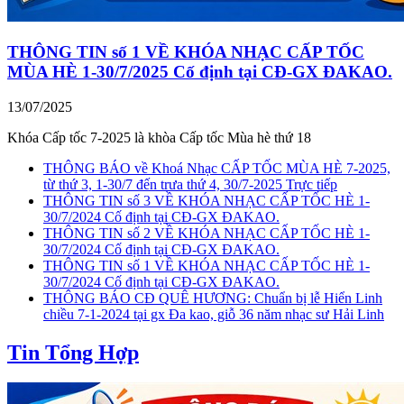
THÔNG TIN số 1 VỀ KHÓA NHẠC CẤP TỐC
MÙA HÈ 1-30/7/2025 Cố định tại CĐ-GX ĐAKAO.
13/07/2025
Khóa Cấp tốc 7-2025 là khòa Cấp tốc Mùa hè thứ 18
THÔNG BÁO về Khoá Nhạc CẤP TỐC MÙA HÈ 7-2025,
từ thứ 3, 1-30/7 đến trưa thứ 4, 30/7-2025 Trực tiếp
THÔNG TIN số 3 VỀ KHÓA NHẠC CẤP TỐC HÈ 1-
30/7/2024 Cố định tại CĐ-GX ĐAKAO.
THÔNG TIN số 2 VỀ KHÓA NHẠC CẤP TỐC HÈ 1-
30/7/2024 Cố định tại CĐ-GX ĐAKAO.
THÔNG TIN số 1 VỀ KHÓA NHẠC CẤP TỐC HÈ 1-
30/7/2024 Cố định tại CĐ-GX ĐAKAO.
THÔNG BÁO CĐ QUÊ HƯƠNG: Chuẩn bị lễ Hiển Linh
chiều 7-1-2024 tại gx Đa kao, giỗ 36 năm nhạc sư Hải Linh
Tin Tổng Hợp