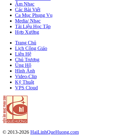
Âm Nhạc
Các Bài Viết
Ca Mục Phụng Vụ
Media/ Nhạc
Tài Liệu Học Tập
Hợp Xướng
Trang Chủ
Lịch Công Giáo
Liên Hệ
Chủ Trương
Ủng Hộ
Hình Ảnh
Video-Clip
Kỹ Thuật
VPS Cloud
© 2013-2026
HaiLinhQueHuong.com