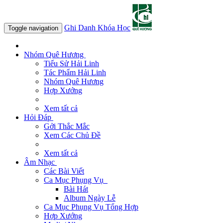
Ghi Danh Khóa Học
Toggle navigation
Nhóm Quê Hương
Tiểu Sử Hải Linh
Tác Phẩm Hải Linh
Nhóm Quê Hương
Hợp Xướng
Xem tất cả
Hỏi Đáp
Gởi Thắc Mắc
Xem Các Chủ Đề
Xem tất cả
Âm Nhạc
Các Bài Viết
Ca Mục Phụng Vụ
Bài Hát
Album Ngày Lễ
Ca Mục Phụng Vụ Tổng Hợp
Hợp Xướng