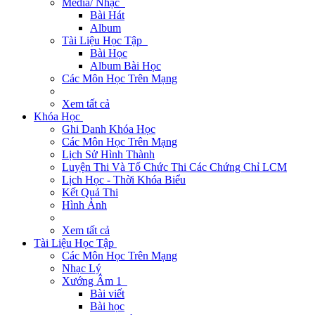
Media/ Nhạc
Bài Hát
Album
Tài Liệu Học Tập
Bài Học
Album Bài Học
Các Môn Học Trên Mạng
Xem tất cả
Khóa Học
Ghi Danh Khóa Học
Các Môn Học Trên Mạng
Lịch Sử Hình Thành
Luyện Thi Và Tổ Chức Thi Các Chứng Chỉ LCM
Lịch Học - Thời Khóa Biểu
Kết Quả Thi
Hình Ảnh
Xem tất cả
Tài Liệu Học Tập
Các Môn Học Trên Mạng
Nhạc Lý
Xướng Âm 1
Bài viết
Bài học