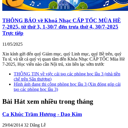
THÔNG BÁO về Khoá Nhạc CẤP TỐC MÙA HÈ
7-2025, từ thứ 3, 1-30/7 đến trưa thứ 4, 30/7-2025
Trực tiếp
11/05/2025
Xin kính gửi đến quý Giám mục, quý Linh mục, quý Bề trên, quý
Tu sĩ, và tất cả quý vị quan tâm đến Khóa Nhạc CẤP TỐC Mùa Hè
7-2025, Học viên nào cần Nội trú, xin liên lạc sớm trước
THÔNG TIN về việc cải tạo các phòng học lầu 3 (nhà tiền
chế trên Sân thượng)
Hình ảnh đang thi công phòng học lầu 3 (Xin đóng góp cải
tạo các phòng học lầu 3)
Bài Hát xem nhiều trong tháng
Ca Khúc Trầm Hương - Dao Kim
29/04/2014
32
Dâng Lễ