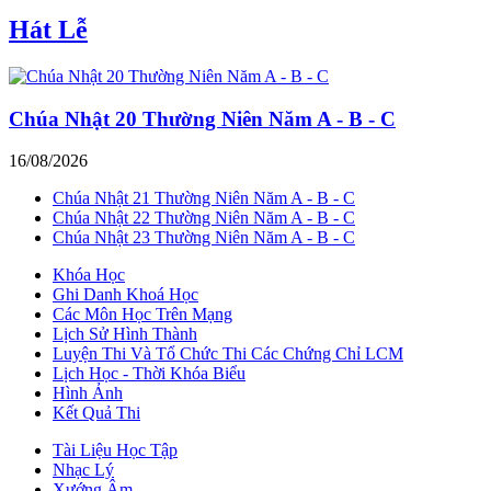
Hát Lễ
Chúa Nhật 20 Thường Niên Năm A - B - C
16/08/2026
Chúa Nhật 21 Thường Niên Năm A - B - C
Chúa Nhật 22 Thường Niên Năm A - B - C
Chúa Nhật 23 Thường Niên Năm A - B - C
Khóa Học
Ghi Danh Khoá Học
Các Môn Học Trên Mạng
Lịch Sử Hình Thành
Luyện Thi Và Tổ Chức Thi Các Chứng Chỉ LCM
Lịch Học - Thời Khóa Biểu
Hình Ảnh
Kết Quả Thi
Tài Liệu Học Tập
Nhạc Lý
Xướng Âm