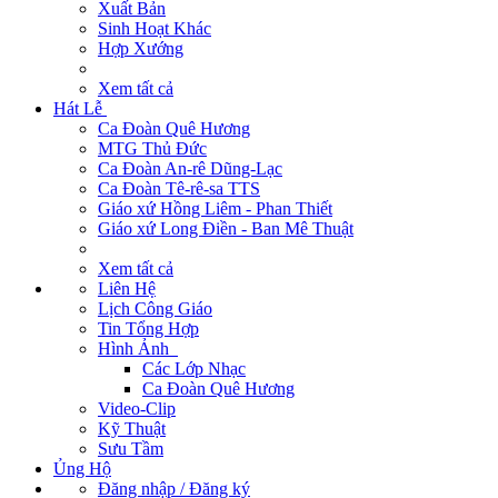
Xuất Bản
Sinh Hoạt Khác
Hợp Xướng
Xem tất cả
Hát Lễ
Ca Đoàn Quê Hương
MTG Thủ Đức
Ca Đoàn An-rê Dũng-Lạc
Ca Đoàn Tê-rê-sa TTS
Giáo xứ Hồng Liêm - Phan Thiết
Giáo xứ Long Điền - Ban Mê Thuật
Xem tất cả
Liên Hệ
Lịch Công Giáo
Tin Tổng Hợp
Hình Ảnh
Các Lớp Nhạc
Ca Đoàn Quê Hương
Video-Clip
Kỹ Thuật
Sưu Tầm
Ủng Hộ
Đăng nhập / Đăng ký