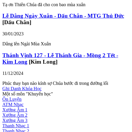
Tạ ơn Thiên Chúa đã cho con bao mùa xuân
Lễ Dâng Ngày Xuân - Dấu Chân - MTG Thủ Đức
[Dấu Chân]
30/01/2023
Dâng lên Ngài Mùa Xuân
Thánh Vịnh 127 - Lễ Thánh Gia - Mồng 2 Tết -
Kim Long
[Kim Long]
11/12/2024
Phúc thay bạn nào kính sợ Chúa bước đi trong đường lối
Ghi Danh Khóa Học
Một số môn "Khuyến học"
Ôn Luyện
ATM Nhạc
Xướng Âm 1
Xướng Âm 2
Xướng Âm 3
Thanh Nhạc 1
Thanh Nhạc 2