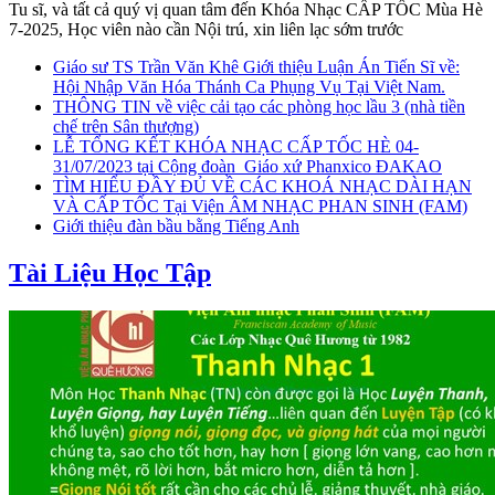
Tu sĩ, và tất cả quý vị quan tâm đến Khóa Nhạc CẤP TỐC Mùa Hè
7-2025, Học viên nào cần Nội trú, xin liên lạc sớm trước
Giáo sư TS Trần Văn Khê Giới thiệu Luận Án Tiến Sĩ về:
Hội Nhập Văn Hóa Thánh Ca Phụng Vụ Tại Việt Nam.
THÔNG TIN về việc cải tạo các phòng học lầu 3 (nhà tiền
chế trên Sân thượng)
LỄ TỔNG KẾT KHÓA NHẠC CẤP TỐC HÈ 04-
31/07/2023 tại Cộng đoàn_Giáo xứ Phanxico ĐAKAO
TÌM HIỂU ĐẦY ĐỦ VỀ CÁC KHOÁ NHẠC DÀI HẠN
VÀ CẤP TỐC Tại Viện ÂM NHẠC PHAN SINH (FAM)
Giới thiệu đàn bầu bằng Tiếng Anh
Tài Liệu Học Tập