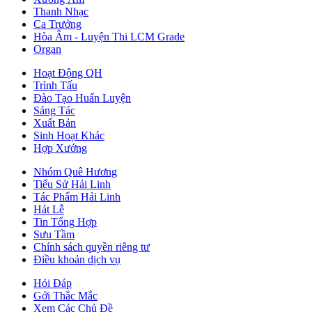
Thanh Nhạc
Ca Trưởng
Hòa Âm - Luyện Thi LCM Grade
Organ
Hoạt Động QH
Trình Tấu
Đào Tạo Huấn Luyện
Sáng Tác
Xuất Bản
Sinh Hoạt Khác
Hợp Xướng
Nhóm Quê Hương
Tiểu Sử Hải Linh
Tác Phẩm Hải Linh
Hát Lễ
Tin Tổng Hợp
Sưu Tầm
Chính sách quyền riêng tư
Điều khoản dịch vụ
Hỏi Đáp
Gởi Thắc Mắc
Xem Các Chủ Đề