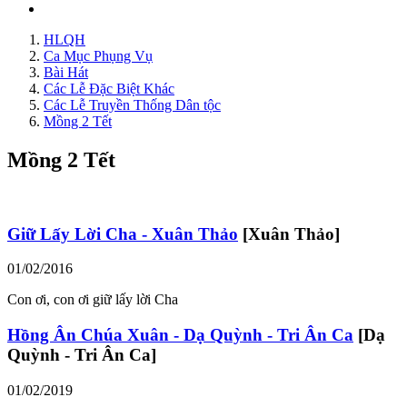
HLQH
Ca Mục Phụng Vụ
Bài Hát
Các Lễ Đặc Biệt Khác
Các Lễ Truyền Thống Dân tộc
Mồng 2 Tết
Mồng 2 Tết
Giữ Lấy Lời Cha - Xuân Thảo
[Xuân Thảo]
01/02/2016
Con ơi, con ơi giữ lấy lời Cha
Hồng Ân Chúa Xuân - Dạ Quỳnh - Tri Ân Ca
[Dạ
Quỳnh - Tri Ân Ca]
01/02/2019