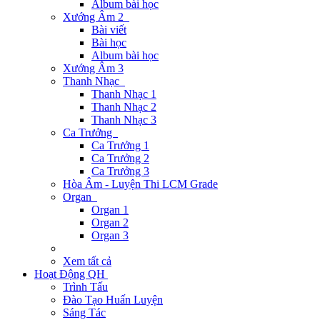
Album bài học
Xướng Âm 2
Bài viết
Bài học
Album bài học
Xướng Âm 3
Thanh Nhạc
Thanh Nhạc 1
Thanh Nhạc 2
Thanh Nhạc 3
Ca Trưởng
Ca Trưởng 1
Ca Trưởng 2
Ca Trưởng 3
Hòa Âm - Luyện Thi LCM Grade
Organ
Organ 1
Organ 2
Organ 3
Xem tất cả
Hoạt Động QH
Trình Tấu
Đào Tạo Huấn Luyện
Sáng Tác