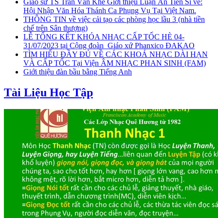
Giáo sư TS Trần Văn Khê Giới thiệu Luận Án Tiến Sĩ về:
Hội Nhập Văn Hóa Thánh Ca Phụng Vụ Tại Việt Nam.
THÔNG TIN về việc cải tạo các phòng học lầu 3 (nhà tiền
chế trên Sân thượng)
LỄ TỔNG KẾT KHÓA NHẠC CẤP TỐC HÈ 04-
31/07/2023 tại Cộng đoàn_Giáo xứ Phanxico ĐAKAO
TÌM HIỂU ĐẦY ĐỦ VỀ CÁC KHOÁ NHẠC DÀI HẠN
VÀ CẤP TỐC Tại Viện ÂM NHẠC PHAN SINH (FAM)
Giới thiệu đàn bầu bằng Tiếng Anh
Tài Liệu Học Tập