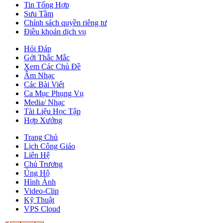
Tin Tổng Hợp
Sưu Tầm
Chính sách quyền riêng tư
Điều khoản dịch vụ
Hỏi Đáp
Gởi Thắc Mắc
Xem Các Chủ Đề
Âm Nhạc
Các Bài Viết
Ca Mục Phụng Vụ
Media/ Nhạc
Tài Liệu Học Tập
Hợp Xướng
Trang Chủ
Lịch Công Giáo
Liên Hệ
Chủ Trương
Ủng Hộ
Hình Ảnh
Video-Clip
Kỹ Thuật
VPS Cloud