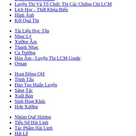
Luyện Thi Và Tổ Chức Thi Các Chứng Chỉ LCM
Lịch Học - Thời Khóa Biểu
Hình Ảnh
Kết Quả Thi
Tài Liệu Học Tập
Nhạc Lý
Xướng Âm
Thanh Nhạc
Ca Trưởng
Hòa Âm - Luyện Thi LCM Grade
Organ
Hoạt Động QH
Trình Tấu
Đào Tạo Huấn Luyện
Sáng Tác
Xuất Bản
Sinh Hoạt Khác
Hợp Xướng
Nhóm Quê Hương
Tiểu Sử Hải Linh
Tác Phẩm Hải Linh
Hát Lễ