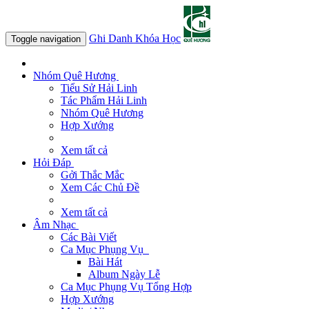
Ghi Danh Khóa Học
Toggle navigation
Nhóm Quê Hương
Tiểu Sử Hải Linh
Tác Phẩm Hải Linh
Nhóm Quê Hương
Hợp Xướng
Xem tất cả
Hỏi Đáp
Gởi Thắc Mắc
Xem Các Chủ Đề
Xem tất cả
Âm Nhạc
Các Bài Viết
Ca Mục Phụng Vụ
Bài Hát
Album Ngày Lễ
Ca Mục Phụng Vụ Tổng Hợp
Hợp Xướng