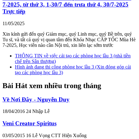
7-2025, từ thứ 3, 1-30/7 đến trưa thứ 4, 30/7-2025
Trực tiếp
11/05/2025
Xin kính gửi đến quý Giám mục, quý Linh mục, quý Bề trên, quý
Tu sĩ, và tất cả quý vị quan tâm đến Khóa Nhạc CẤP TỐC Mùa Hè
7-2025, Học viên nào cần Nội trú, xin liên lạc sớm trước
THÔNG TIN về việc cải tạo các phòng học lầu 3 (nhà tiền
chế trên Sân thượng)
Hình ảnh đang thi công phòng học lầu 3 (Xin đóng góp cải
tạo các phòng học lầu 3)
Bài Hát xem nhiều trong tháng
Về Nơi Đây - Nguyễn Duy
18/04/2016
24
Nhập Lễ
Veni Creator Spiritus
03/05/2015
16
Lễ Vọng CTT Hiện Xuống