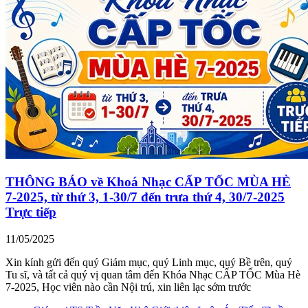
THÔNG BÁO về Khoá Nhạc CẤP TỐC MÙA HÈ
7-2025, từ thứ 3, 1-30/7 đến trưa thứ 4, 30/7-2025
Trực tiếp
11/05/2025
Xin kính gửi đến quý Giám mục, quý Linh mục, quý Bề trên, quý
Tu sĩ, và tất cả quý vị quan tâm đến Khóa Nhạc CẤP TỐC Mùa Hè
7-2025, Học viên nào cần Nội trú, xin liên lạc sớm trước