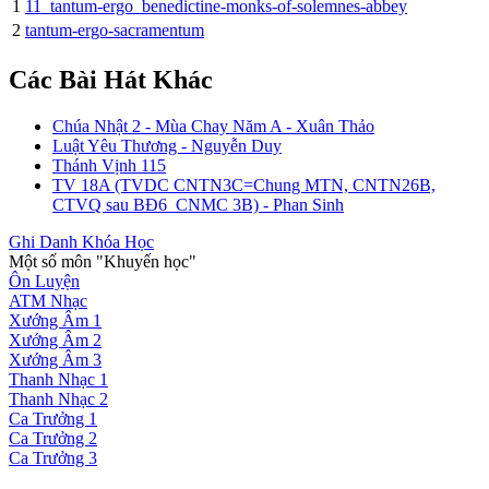
1
11_tantum-ergo_benedictine-monks-of-solemnes-abbey
2
tantum-ergo-sacramentum
Các Bài Hát Khác
Chúa Nhật 2 - Mùa Chay Năm A - Xuân Thảo
Luật Yêu Thương - Nguyễn Duy
Thánh Vịnh 115
TV 18A (TVDC CNTN3C=Chung MTN, CNTN26B,
CTVQ sau BĐ6_CNMC 3B) - Phan Sinh
Ghi Danh Khóa Học
Một số môn "Khuyến học"
Ôn Luyện
ATM Nhạc
Xướng Âm 1
Xướng Âm 2
Xướng Âm 3
Thanh Nhạc 1
Thanh Nhạc 2
Ca Trưởng 1
Ca Trưởng 2
Ca Trưởng 3