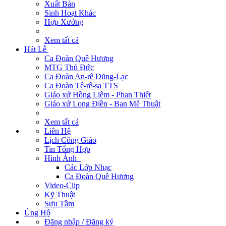
Xuất Bản
Sinh Hoạt Khác
Hợp Xướng
Xem tất cả
Hát Lễ
Ca Đoàn Quê Hương
MTG Thủ Đức
Ca Đoàn An-rê Dũng-Lạc
Ca Đoàn Tê-rê-sa TTS
Giáo xứ Hồng Liêm - Phan Thiết
Giáo xứ Long Điền - Ban Mê Thuật
Xem tất cả
Liên Hệ
Lịch Công Giáo
Tin Tổng Hợp
Hình Ảnh
Các Lớp Nhạc
Ca Đoàn Quê Hương
Video-Clip
Kỹ Thuật
Sưu Tầm
Ủng Hộ
Đăng nhập / Đăng ký