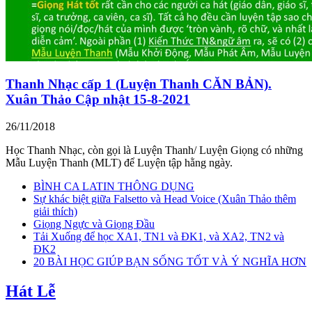
Thanh Nhạc cấp 1 (Luyện Thanh CĂN BẢN).
Xuân Thảo Cập nhật 15-8-2021
26/11/2018
Học Thanh Nhạc, còn gọi là Luyện Thanh/ Luyện Giọng có những
Mẫu Luyện Thanh (MLT) để Luyện tập hằng ngày.
BÌNH CA LATIN THÔNG DỤNG
Sự khác biệt giữa Falsetto và Head Voice (Xuân Thảo thêm
giải thích)
Giọng Ngực và Giọng Đầu
Tải Xuống để học XA1, TN1 và ĐK1, và XA2, TN2 và
ĐK2
20 BÀI HỌC GIÚP BẠN SỐNG TỐT VÀ Ý NGHĨA HƠN
Hát Lễ