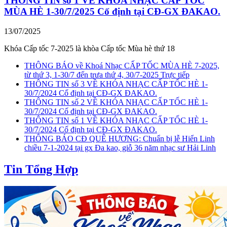
THÔNG TIN số 1 VỀ KHÓA NHẠC CẤP TỐC
MÙA HÈ 1-30/7/2025 Cố định tại CĐ-GX ĐAKAO.
13/07/2025
Khóa Cấp tốc 7-2025 là khòa Cấp tốc Mùa hè thứ 18
THÔNG BÁO về Khoá Nhạc CẤP TỐC MÙA HÈ 7-2025,
từ thứ 3, 1-30/7 đến trưa thứ 4, 30/7-2025 Trực tiếp
THÔNG TIN số 3 VỀ KHÓA NHẠC CẤP TỐC HÈ 1-
30/7/2024 Cố định tại CĐ-GX ĐAKAO.
THÔNG TIN số 2 VỀ KHÓA NHẠC CẤP TỐC HÈ 1-
30/7/2024 Cố định tại CĐ-GX ĐAKAO.
THÔNG TIN số 1 VỀ KHÓA NHẠC CẤP TỐC HÈ 1-
30/7/2024 Cố định tại CĐ-GX ĐAKAO.
THÔNG BÁO CĐ QUÊ HƯƠNG: Chuẩn bị lễ Hiển Linh
chiều 7-1-2024 tại gx Đa kao, giỗ 36 năm nhạc sư Hải Linh
Tin Tổng Hợp