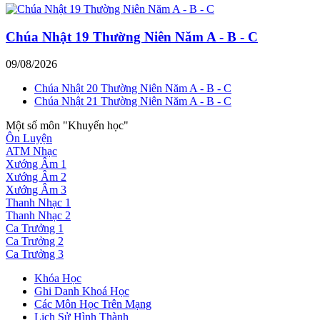
Chúa Nhật 19 Thường Niên Năm A - B - C
09/08/2026
Chúa Nhật 20 Thường Niên Năm A - B - C
Chúa Nhật 21 Thường Niên Năm A - B - C
Một số môn "Khuyến học"
Ôn Luyện
ATM Nhạc
Xướng Âm 1
Xướng Âm 2
Xướng Âm 3
Thanh Nhạc 1
Thanh Nhạc 2
Ca Trưởng 1
Ca Trưởng 2
Ca Trưởng 3
Khóa Học
Ghi Danh Khoá Học
Các Môn Học Trên Mạng
Lịch Sử Hình Thành