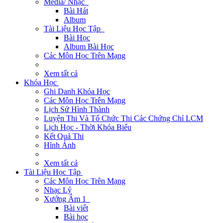
Media/ Nhạc
Bài Hát
Album
Tài Liệu Học Tập
Bài Học
Album Bài Học
Các Môn Học Trên Mạng
Xem tất cả
Khóa Học
Ghi Danh Khóa Học
Các Môn Học Trên Mạng
Lịch Sử Hình Thành
Luyện Thi Và Tổ Chức Thi Các Chứng Chỉ LCM
Lịch Học - Thời Khóa Biểu
Kết Quả Thi
Hình Ảnh
Xem tất cả
Tài Liệu Học Tập
Các Môn Học Trên Mạng
Nhạc Lý
Xướng Âm 1
Bài viết
Bài học