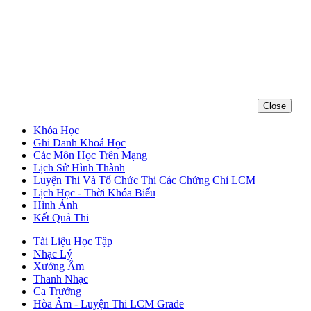
Close
Khóa Học
Ghi Danh Khoá Học
Các Môn Học Trên Mạng
Lịch Sử Hình Thành
Luyện Thi Và Tổ Chức Thi Các Chứng Chỉ LCM
Lịch Học - Thời Khóa Biểu
Hình Ảnh
Kết Quả Thi
Tài Liệu Học Tập
Nhạc Lý
Xướng Âm
Thanh Nhạc
Ca Trưởng
Hòa Âm - Luyện Thi LCM Grade