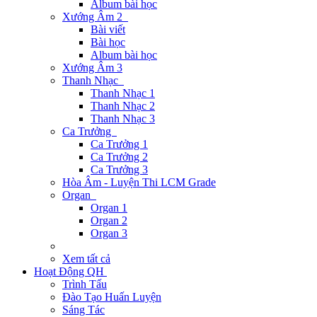
Album bài học
Xướng Âm 2
Bài viết
Bài học
Album bài học
Xướng Âm 3
Thanh Nhạc
Thanh Nhạc 1
Thanh Nhạc 2
Thanh Nhạc 3
Ca Trưởng
Ca Trưởng 1
Ca Trưởng 2
Ca Trưởng 3
Hòa Âm - Luyện Thi LCM Grade
Organ
Organ 1
Organ 2
Organ 3
Xem tất cả
Hoạt Động QH
Trình Tấu
Đào Tạo Huấn Luyện
Sáng Tác