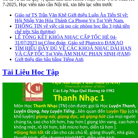
7-2025, Học viên nào cần Nội trú, xin liên lạc sớm trước
Giáo sư TS Trần Văn Khê Giới thiệu Luận Án Tiến Sĩ về:
Hội Nhập Văn Hóa Thánh Ca Phụng Vụ Tại Việt Nam.
THÔNG TIN về việc cải tạo các phòng học lầu 3 (nhà tiền
chế trên Sân thượng)
LỄ TỔNG KẾT KHÓA NHẠC CẤP TỐC HÈ 04-
31/07/2023 tại Cộng đoàn_Giáo xứ Phanxico ĐAKAO
TÌM HIỂU ĐẦY ĐỦ VỀ CÁC KHOÁ NHẠC DÀI HẠN
VÀ CẤP TỐC Tại Viện ÂM NHẠC PHAN SINH (FAM)
Giới thiệu đàn bầu bằng Tiếng Anh
Tài Liệu Học Tập