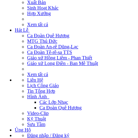
Xuất Bản
Sinh Hoạt Khác
Hợp Xướng
Xem tất cả
Hát Lễ
Ca Đoàn Quê Hương
MTG Thủ Đức
Ca Đoàn An-rê Dũng-Lạc
Ca Đoàn Tê-rê-sa TTS
Giáo xứ Hồng Liêm - Phan Thiết
Giáo xứ Long Điền - Ban Mê Thuật
Xem tất cả
Liên Hệ
Lịch Công Giáo
Tin Tổng Hợp
Hình Ảnh
Các Lớp Nhạc
Ca Đoàn Quê Hương
Video-Clip
Kỹ Thuật
Sưu Tầm
Ủng Hộ
Đăng nhập / Đăng ký