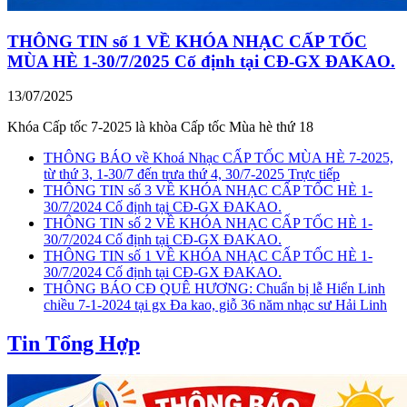
THÔNG TIN số 1 VỀ KHÓA NHẠC CẤP TỐC
MÙA HÈ 1-30/7/2025 Cố định tại CĐ-GX ĐAKAO.
13/07/2025
Khóa Cấp tốc 7-2025 là khòa Cấp tốc Mùa hè thứ 18
THÔNG BÁO về Khoá Nhạc CẤP TỐC MÙA HÈ 7-2025,
từ thứ 3, 1-30/7 đến trưa thứ 4, 30/7-2025 Trực tiếp
THÔNG TIN số 3 VỀ KHÓA NHẠC CẤP TỐC HÈ 1-
30/7/2024 Cố định tại CĐ-GX ĐAKAO.
THÔNG TIN số 2 VỀ KHÓA NHẠC CẤP TỐC HÈ 1-
30/7/2024 Cố định tại CĐ-GX ĐAKAO.
THÔNG TIN số 1 VỀ KHÓA NHẠC CẤP TỐC HÈ 1-
30/7/2024 Cố định tại CĐ-GX ĐAKAO.
THÔNG BÁO CĐ QUÊ HƯƠNG: Chuẩn bị lễ Hiển Linh
chiều 7-1-2024 tại gx Đa kao, giỗ 36 năm nhạc sư Hải Linh
Tin Tổng Hợp