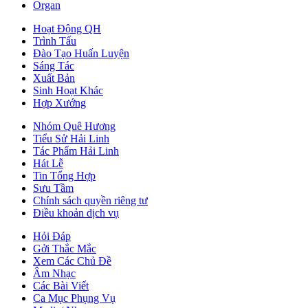
Organ
Hoạt Động QH
Trình Tấu
Đào Tạo Huấn Luyện
Sáng Tác
Xuất Bản
Sinh Hoạt Khác
Hợp Xướng
Nhóm Quê Hương
Tiểu Sử Hải Linh
Tác Phẩm Hải Linh
Hát Lễ
Tin Tổng Hợp
Sưu Tầm
Chính sách quyền riêng tư
Điều khoản dịch vụ
Hỏi Đáp
Gởi Thắc Mắc
Xem Các Chủ Đề
Âm Nhạc
Các Bài Viết
Ca Mục Phụng Vụ