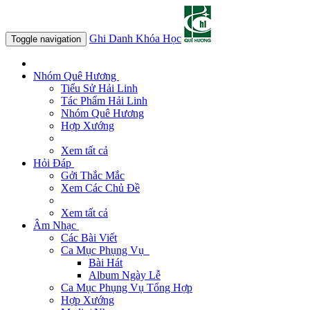
Ghi Danh Khóa Học
Toggle navigation
Nhóm Quê Hương
Tiểu Sử Hải Linh
Tác Phẩm Hải Linh
Nhóm Quê Hương
Hợp Xướng
Xem tất cả
Hỏi Đáp
Gởi Thắc Mắc
Xem Các Chủ Đề
Xem tất cả
Âm Nhạc
Các Bài Viết
Ca Mục Phụng Vụ
Bài Hát
Album Ngày Lễ
Ca Mục Phụng Vụ Tổng Hợp
Hợp Xướng