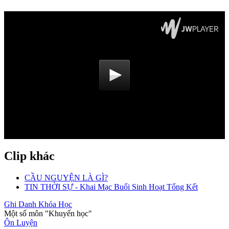
Clip khác
CẦU NGUYỆN LÀ GÌ?
TIN THỜI SỰ - Khai Mạc Buổi Sinh Hoạt Tổng Kết
Ghi Danh Khóa Học
Một số môn "Khuyến học"
Ôn Luyện