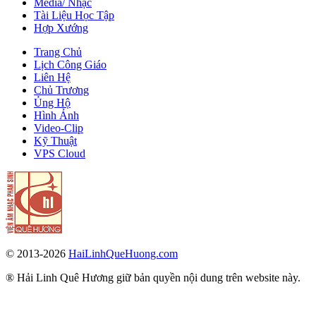
Media/ Nhạc
Tài Liệu Học Tập
Hợp Xướng
Trang Chủ
Lịch Công Giáo
Liên Hệ
Chủ Trương
Ủng Hộ
Hình Ảnh
Video-Clip
Kỹ Thuật
VPS Cloud
© 2013-2026
HaiLinhQueHuong.com
® Hải Linh Quê Hương giữ bản quyền nội dung trên website này.