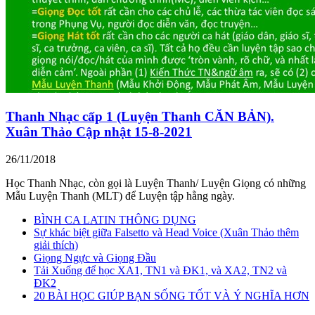
Thanh Nhạc cấp 1 (Luyện Thanh CĂN BẢN).
Xuân Thảo Cập nhật 15-8-2021
26/11/2018
Học Thanh Nhạc, còn gọi là Luyện Thanh/ Luyện Giọng có những
Mẫu Luyện Thanh (MLT) để Luyện tập hằng ngày.
BÌNH CA LATIN THÔNG DỤNG
Sự khác biệt giữa Falsetto và Head Voice (Xuân Thảo thêm
giải thích)
Giọng Ngực và Giọng Đầu
Tải Xuống để học XA1, TN1 và ĐK1, và XA2, TN2 và
ĐK2
20 BÀI HỌC GIÚP BẠN SỐNG TỐT VÀ Ý NGHĨA HƠN