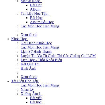
Media/ Nhạc
Bài Hát
Album
Tài Liệu Học Tập
Bài Học
Album Bài Học
Các Môn Học Trên Mạng
Xem tất cả
Khóa Học
Ghi Danh Khóa Học
Các Môn Học Trên Mạng
Lịch Sử Hình Thành
Luyện Thi Và Tổ Chức Thi Các Chứng Chỉ LCM
Lịch Học - Thời Khóa Biểu
Kết Quả Thi
Hình Ảnh
Xem tất cả
Tài Liệu Học Tập
Các Môn Học Trên Mạng
Nhạc Lý
Xướng Âm 1
Bài viết
Bài học