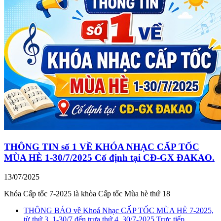
THÔNG TIN số 1 VỀ KHÓA NHẠC CẤP TỐC
MÙA HÈ 1-30/7/2025 Cố định tại CĐ-GX ĐAKAO.
13/07/2025
Khóa Cấp tốc 7-2025 là khòa Cấp tốc Mùa hè thứ 18
THÔNG BÁO về Khoá Nhạc CẤP TỐC MÙA HÈ 7-2025,
từ thứ 3, 1-30/7 đến trưa thứ 4, 30/7-2025 Trực tiếp