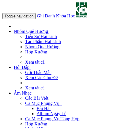
Ghi Danh Khóa Học
Toggle navigation
Nhóm Quê Hương
Tiểu Sử Hải Linh
Tác Phẩm Hải Linh
Nhóm Quê Hương
Hợp Xướng
Xem tất cả
Hỏi Đáp
Gởi Thắc Mắc
Xem Các Chủ Đề
Xem tất cả
Âm Nhạc
Các Bài Viết
Ca Mục Phụng Vụ
Bài Hát
Album Ngày Lễ
Ca Mục Phụng Vụ Tổng Hợp
Hợp Xướng