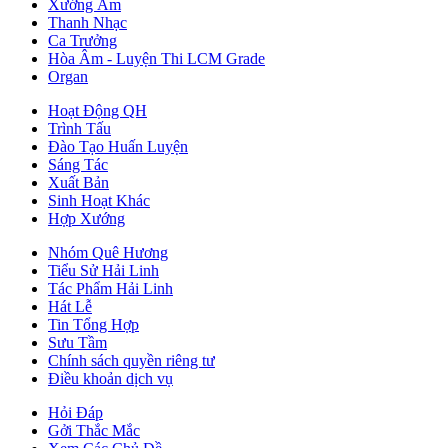
Xướng Âm
Thanh Nhạc
Ca Trưởng
Hòa Âm - Luyện Thi LCM Grade
Organ
Hoạt Động QH
Trình Tấu
Đào Tạo Huấn Luyện
Sáng Tác
Xuất Bản
Sinh Hoạt Khác
Hợp Xướng
Nhóm Quê Hương
Tiểu Sử Hải Linh
Tác Phẩm Hải Linh
Hát Lễ
Tin Tổng Hợp
Sưu Tầm
Chính sách quyền riêng tư
Điều khoản dịch vụ
Hỏi Đáp
Gởi Thắc Mắc