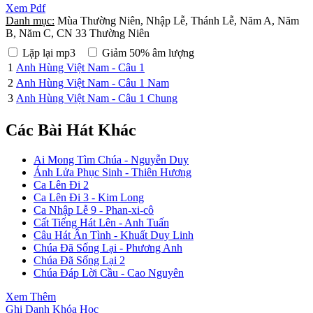
Xem Pdf
Danh mục:
Mùa Thường Niên, Nhập Lễ, Thánh Lễ, Năm A, Năm
B, Năm C, CN 33 Thường Niên
Lặp lại mp3
Giảm 50% âm lượng
1
Anh Hùng Việt Nam - Câu 1
2
Anh Hùng Việt Nam - Câu 1 Nam
3
Anh Hùng Việt Nam - Câu 1 Chung
Các Bài Hát Khác
Ai Mong Tìm Chúa - Nguyễn Duy
Ánh Lửa Phục Sinh - Thiên Hương
Ca Lên Đi 2
Ca Lên Đi 3 - Kim Long
Ca Nhập Lễ 9 - Phan-xi-cô
Cất Tiếng Hát Lên - Anh Tuấn
Câu Hát Ân Tình - Khuất Duy Linh
Chúa Đã Sống Lại - Phương Anh
Chúa Đã Sống Lại 2
Chúa Đáp Lời Cầu - Cao Nguyên
Xem Thêm
Ghi Danh Khóa Học