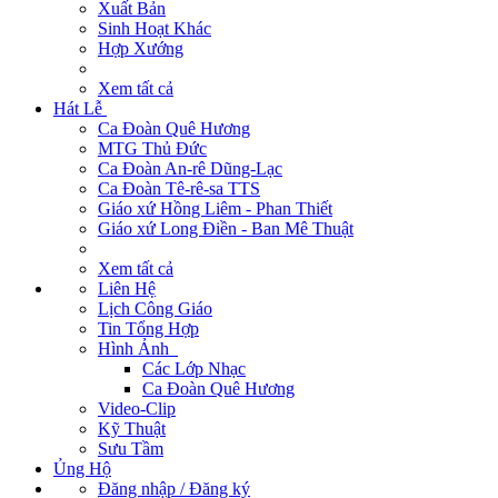
Xuất Bản
Sinh Hoạt Khác
Hợp Xướng
Xem tất cả
Hát Lễ
Ca Đoàn Quê Hương
MTG Thủ Đức
Ca Đoàn An-rê Dũng-Lạc
Ca Đoàn Tê-rê-sa TTS
Giáo xứ Hồng Liêm - Phan Thiết
Giáo xứ Long Điền - Ban Mê Thuật
Xem tất cả
Liên Hệ
Lịch Công Giáo
Tin Tổng Hợp
Hình Ảnh
Các Lớp Nhạc
Ca Đoàn Quê Hương
Video-Clip
Kỹ Thuật
Sưu Tầm
Ủng Hộ
Đăng nhập / Đăng ký