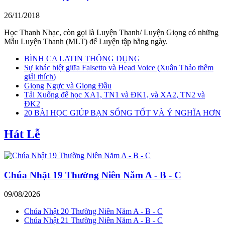
26/11/2018
Học Thanh Nhạc, còn gọi là Luyện Thanh/ Luyện Giọng có những
Mẫu Luyện Thanh (MLT) để Luyện tập hằng ngày.
BÌNH CA LATIN THÔNG DỤNG
Sự khác biệt giữa Falsetto và Head Voice (Xuân Thảo thêm
giải thích)
Giọng Ngực và Giọng Đầu
Tải Xuống để học XA1, TN1 và ĐK1, và XA2, TN2 và
ĐK2
20 BÀI HỌC GIÚP BẠN SỐNG TỐT VÀ Ý NGHĨA HƠN
Hát Lễ
Chúa Nhật 19 Thường Niên Năm A - B - C
09/08/2026
Chúa Nhật 20 Thường Niên Năm A - B - C
Chúa Nhật 21 Thường Niên Năm A - B - C