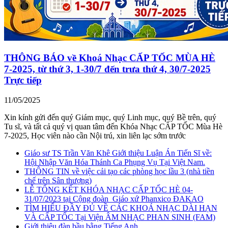
THÔNG BÁO về Khoá Nhạc CẤP TỐC MÙA HÈ
7-2025, từ thứ 3, 1-30/7 đến trưa thứ 4, 30/7-2025
Trực tiếp
11/05/2025
Xin kính gửi đến quý Giám mục, quý Linh mục, quý Bề trên, quý
Tu sĩ, và tất cả quý vị quan tâm đến Khóa Nhạc CẤP TỐC Mùa Hè
7-2025, Học viên nào cần Nội trú, xin liên lạc sớm trước
Giáo sư TS Trần Văn Khê Giới thiệu Luận Án Tiến Sĩ về:
Hội Nhập Văn Hóa Thánh Ca Phụng Vụ Tại Việt Nam.
THÔNG TIN về việc cải tạo các phòng học lầu 3 (nhà tiền
chế trên Sân thượng)
LỄ TỔNG KẾT KHÓA NHẠC CẤP TỐC HÈ 04-
31/07/2023 tại Cộng đoàn_Giáo xứ Phanxico ĐAKAO
TÌM HIỂU ĐẦY ĐỦ VỀ CÁC KHOÁ NHẠC DÀI HẠN
VÀ CẤP TỐC Tại Viện ÂM NHẠC PHAN SINH (FAM)
Giới thiệu đàn bầu bằng Tiếng Anh