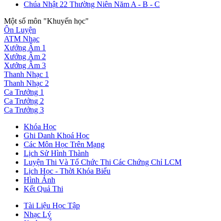
Chúa Nhật 22 Thường Niên Năm A - B - C
Một số môn "Khuyến học"
Ôn Luyện
ATM Nhạc
Xướng Âm 1
Xướng Âm 2
Xướng Âm 3
Thanh Nhạc 1
Thanh Nhạc 2
Ca Trưởng 1
Ca Trưởng 2
Ca Trưởng 3
Khóa Học
Ghi Danh Khoá Học
Các Môn Học Trên Mạng
Lịch Sử Hình Thành
Luyện Thi Và Tổ Chức Thi Các Chứng Chỉ LCM
Lịch Học - Thời Khóa Biểu
Hình Ảnh
Kết Quả Thi
Tài Liệu Học Tập
Nhạc Lý