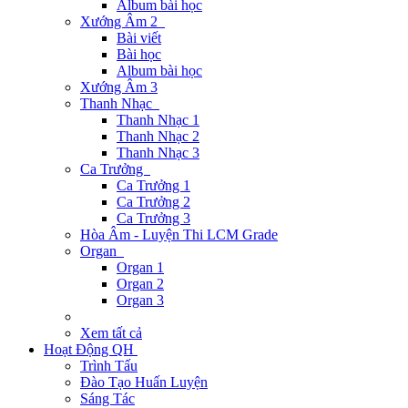
Album bài học
Xướng Âm 2
Bài viết
Bài học
Album bài học
Xướng Âm 3
Thanh Nhạc
Thanh Nhạc 1
Thanh Nhạc 2
Thanh Nhạc 3
Ca Trưởng
Ca Trưởng 1
Ca Trưởng 2
Ca Trưởng 3
Hòa Âm - Luyện Thi LCM Grade
Organ
Organ 1
Organ 2
Organ 3
Xem tất cả
Hoạt Động QH
Trình Tấu
Đào Tạo Huấn Luyện
Sáng Tác