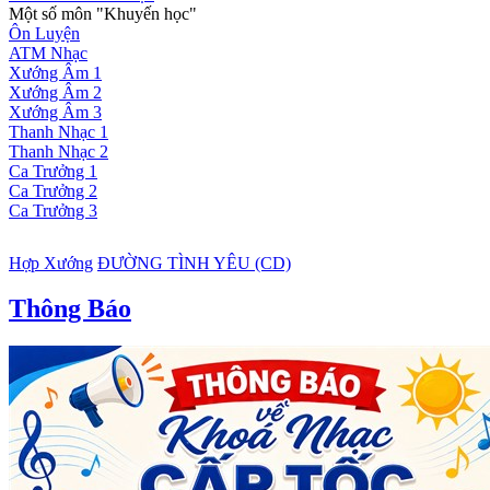
Một số môn "Khuyến học"
Ôn Luyện
ATM Nhạc
Xướng Âm 1
Xướng Âm 2
Xướng Âm 3
Thanh Nhạc 1
Thanh Nhạc 2
Ca Trưởng 1
Ca Trưởng 2
Ca Trưởng 3
Hợp Xướng
ĐƯỜNG TÌNH YÊU (CD)
Thông Báo