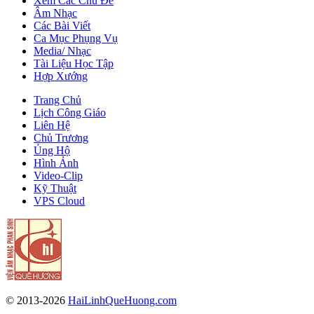
Xem Các Chủ Đề
Âm Nhạc
Các Bài Viết
Ca Mục Phụng Vụ
Media/ Nhạc
Tài Liệu Học Tập
Hợp Xướng
Trang Chủ
Lịch Công Giáo
Liên Hệ
Chủ Trương
Ủng Hộ
Hình Ảnh
Video-Clip
Kỹ Thuật
VPS Cloud
© 2013-2026
HaiLinhQueHuong.com