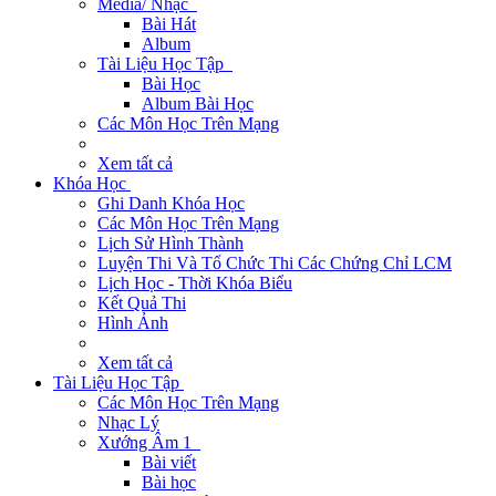
Media/ Nhạc
Bài Hát
Album
Tài Liệu Học Tập
Bài Học
Album Bài Học
Các Môn Học Trên Mạng
Xem tất cả
Khóa Học
Ghi Danh Khóa Học
Các Môn Học Trên Mạng
Lịch Sử Hình Thành
Luyện Thi Và Tổ Chức Thi Các Chứng Chỉ LCM
Lịch Học - Thời Khóa Biểu
Kết Quả Thi
Hình Ảnh
Xem tất cả
Tài Liệu Học Tập
Các Môn Học Trên Mạng
Nhạc Lý
Xướng Âm 1
Bài viết
Bài học