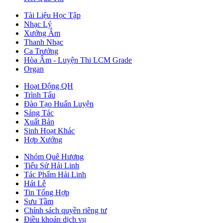
Tài Liệu Học Tập
Nhạc Lý
Xướng Âm
Thanh Nhạc
Ca Trưởng
Hòa Âm - Luyện Thi LCM Grade
Organ
Hoạt Động QH
Trình Tấu
Đào Tạo Huấn Luyện
Sáng Tác
Xuất Bản
Sinh Hoạt Khác
Hợp Xướng
Nhóm Quê Hương
Tiểu Sử Hải Linh
Tác Phẩm Hải Linh
Hát Lễ
Tin Tổng Hợp
Sưu Tầm
Chính sách quyền riêng tư
Điều khoản dịch vụ