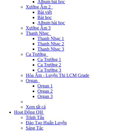
Album bài học
Xướng Âm 2
Bài viết
Bài học
Album bài học
Xướng Âm 3
Thanh Nhạc
Thanh Nhạc 1
Thanh Nhạc 2
Thanh Nhạc 3
Ca Trưởng
Ca Trưởng 1
Ca Trưởng 2
Ca Trưởng 3
Hòa Âm - Luyện Thi LCM Grade
Organ
Organ 1
Organ 2
Organ 3
Xem tất cả
Hoạt Động QH
Trình Tấu
Đào Tạo Huấn Luyện
Sáng Tác