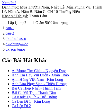
Xem Pdf
Danh mục:
Mùa Thường Niên, Nhập Lễ, Mùa Phụng Vụ, Thánh
Lễ, Năm A, Năm B, Năm C, CN 10 Thường Niên
Nhạc sĩ/ Tác giả:
Thanh Lâm
Lặp lại mp3
Giảm 50% âm lượng
1
cau-1
2
cau-2
3
dk-alto-basso
4
dk-chung-4-be
5
dk-sop-tenor
Các Bài Hát Khác
Ai Mong Tìm Chúa - Nguyễn Duy
Anh Em Hãy Vui Luôn - Xuân Thảo
Anh Hùng Việt Nam _Kim Long
Ánh Lửa Phục Sinh - Thiên Hương
Bài Ca Hiệp Nhất - Thành Tâm
Bài Ca Vũ Trụ - Thành Tâm
Ca Khúc Tạ Ơn - Thế Thông
Ca Lên Đi 1 - Kim Long
Ca Lên Đi 2