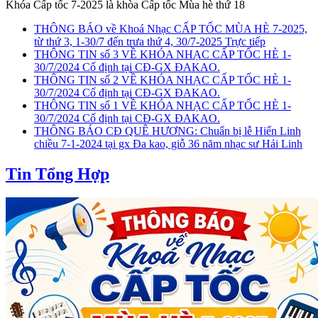
Khóa Cấp tốc 7-2025 là khòa Cấp tốc Mùa hè thứ 18
THÔNG BÁO về Khoá Nhạc CẤP TỐC MÙA HÈ 7-2025,
từ thứ 3, 1-30/7 đến trưa thứ 4, 30/7-2025 Trực tiếp
THÔNG TIN số 3 VỀ KHÓA NHẠC CẤP TỐC HÈ 1-
30/7/2024 Cố định tại CĐ-GX ĐAKAO.
THÔNG TIN số 2 VỀ KHÓA NHẠC CẤP TỐC HÈ 1-
30/7/2024 Cố định tại CĐ-GX ĐAKAO.
THÔNG TIN số 1 VỀ KHÓA NHẠC CẤP TỐC HÈ 1-
30/7/2024 Cố định tại CĐ-GX ĐAKAO.
THÔNG BÁO CĐ QUÊ HƯƠNG: Chuẩn bị lễ Hiển Linh
chiều 7-1-2024 tại gx Đa kao, giỗ 36 năm nhạc sư Hải Linh
Tin Tổng Hợp