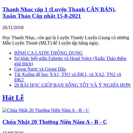
Thanh Nhạc cấp 1 (Luyện Thanh CĂN BẢN).
Xuân Thảo Cập nhật 15-8-2021
26/11/2018
Học Thanh Nhạc, còn gọi là Luyện Thanh/ Luyện Giọng có những
Mẫu Luyện Thanh (MLT) để Luyện tập hằng ngày.
BÌNH CA LATIN THÔNG DỤNG
Sự khác biệt giữa Falsetto và Head Voice (Xuân Thảo thêm
giải thích)
Giọng Ngực và Giọng Đầu
Tải Xuống để học XA1, TN1 và ĐK1, và XA2, TN2 và
ĐK2
20 BÀI HỌC GIÚP BẠN SỐNG TỐT VÀ Ý NGHĨA HƠN
Hát Lễ
Chúa Nhật 20 Thường Niên Năm A - B - C