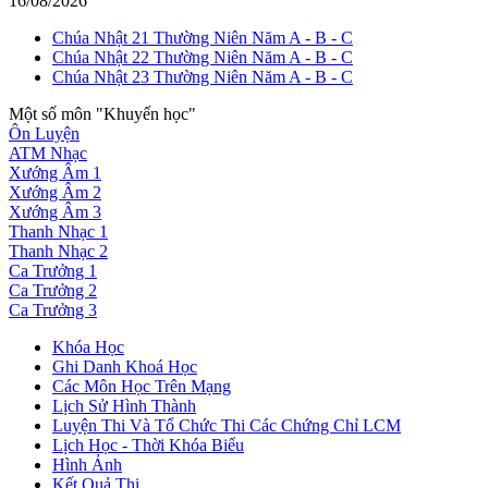
16/08/2026
Chúa Nhật 21 Thường Niên Năm A - B - C
Chúa Nhật 22 Thường Niên Năm A - B - C
Chúa Nhật 23 Thường Niên Năm A - B - C
Một số môn "Khuyến học"
Ôn Luyện
ATM Nhạc
Xướng Âm 1
Xướng Âm 2
Xướng Âm 3
Thanh Nhạc 1
Thanh Nhạc 2
Ca Trưởng 1
Ca Trưởng 2
Ca Trưởng 3
Khóa Học
Ghi Danh Khoá Học
Các Môn Học Trên Mạng
Lịch Sử Hình Thành
Luyện Thi Và Tổ Chức Thi Các Chứng Chỉ LCM
Lịch Học - Thời Khóa Biểu
Hình Ảnh
Kết Quả Thi