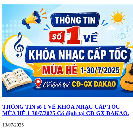
THÔNG TIN số 1 VỀ KHÓA NHẠC CẤP TỐC
MÙA HÈ 1-30/7/2025 Cố định tại CĐ-GX ĐAKAO.
13/07/2025