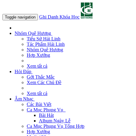
Ghi Danh Khóa Học
Toggle navigation
Nhóm Quê Hương
Tiểu Sử Hải Linh
Tác Phẩm Hải Linh
Nhóm Quê Hương
Hợp Xướng
Xem tất cả
Hỏi Đáp
Gởi Thắc Mắc
Xem Các Chủ Đề
Xem tất cả
Âm Nhạc
Các Bài Viết
Ca Mục Phụng Vụ
Bài Hát
Album Ngày Lễ
Ca Mục Phụng Vụ Tổng Hợp
Hợp Xướng