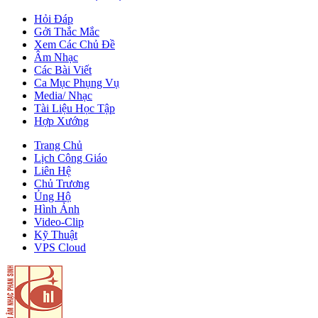
Hỏi Đáp
Gởi Thắc Mắc
Xem Các Chủ Đề
Âm Nhạc
Các Bài Viết
Ca Mục Phụng Vụ
Media/ Nhạc
Tài Liệu Học Tập
Hợp Xướng
Trang Chủ
Lịch Công Giáo
Liên Hệ
Chủ Trương
Ủng Hộ
Hình Ảnh
Video-Clip
Kỹ Thuật
VPS Cloud