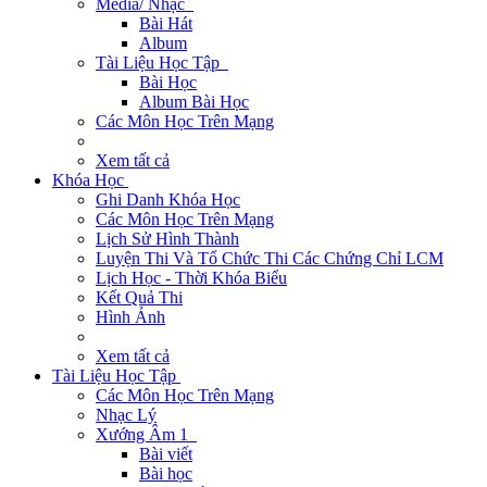
Media/ Nhạc
Bài Hát
Album
Tài Liệu Học Tập
Bài Học
Album Bài Học
Các Môn Học Trên Mạng
Xem tất cả
Khóa Học
Ghi Danh Khóa Học
Các Môn Học Trên Mạng
Lịch Sử Hình Thành
Luyện Thi Và Tổ Chức Thi Các Chứng Chỉ LCM
Lịch Học - Thời Khóa Biểu
Kết Quả Thi
Hình Ảnh
Xem tất cả
Tài Liệu Học Tập
Các Môn Học Trên Mạng
Nhạc Lý
Xướng Âm 1
Bài viết
Bài học