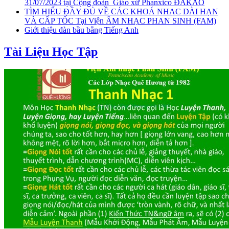
31/07/2023 tại Cộng đoàn_Giáo xứ Phanxico ĐAKAO
TÌM HIỂU ĐẦY ĐỦ VỀ CÁC KHOÁ NHẠC DÀI HẠN
VÀ CẤP TỐC Tại Viện ÂM NHẠC PHAN SINH (FAM)
Giới thiệu đàn bầu bằng Tiếng Anh
Tài Liệu Học Tập