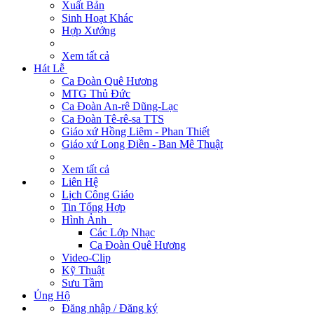
Xuất Bản
Sinh Hoạt Khác
Hợp Xướng
Xem tất cả
Hát Lễ
Ca Đoàn Quê Hương
MTG Thủ Đức
Ca Đoàn An-rê Dũng-Lạc
Ca Đoàn Tê-rê-sa TTS
Giáo xứ Hồng Liêm - Phan Thiết
Giáo xứ Long Điền - Ban Mê Thuật
Xem tất cả
Liên Hệ
Lịch Công Giáo
Tin Tổng Hợp
Hình Ảnh
Các Lớp Nhạc
Ca Đoàn Quê Hương
Video-Clip
Kỹ Thuật
Sưu Tầm
Ủng Hộ
Đăng nhập / Đăng ký