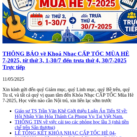
THÔNG BÁO về Khoá Nhạc CẤP TỐC MÙA HÈ
7-2025, từ thứ 3, 1-30/7 đến trưa thứ 4, 30/7-2025
Trực tiếp
11/05/2025
Xin kính gửi đến quý Giám mục, quý Linh mục, quý Bề trên, quý
Tu sĩ, và tất cả quý vị quan tâm đến Khóa Nhạc CẤP TỐC Mùa Hè
7-2025, Học viên nào cần Nội trú, xin liên lạc sớm trước
Giáo sư TS Trần Văn Khê Giới thiệu Luận Án Tiến Sĩ về:
Hội Nhập Văn Hóa Thánh Ca Phụng Vụ Tại Việt Nam.
THÔNG TIN về việc cải tạo các phòng học lầu 3 (nhà tiền
chế trên Sân thượng)
LỄ TỔNG KẾT KHÓA NHẠC CẤP TỐC HÈ 04-