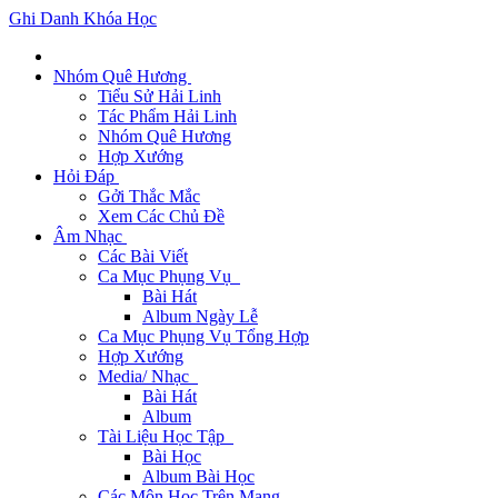
Ghi Danh Khóa Học
Nhóm Quê Hương
Tiểu Sử Hải Linh
Tác Phẩm Hải Linh
Nhóm Quê Hương
Hợp Xướng
Hỏi Đáp
Gởi Thắc Mắc
Xem Các Chủ Đề
Âm Nhạc
Các Bài Viết
Ca Mục Phụng Vụ
Bài Hát
Album Ngày Lễ
Ca Mục Phụng Vụ Tổng Hợp
Hợp Xướng
Media/ Nhạc
Bài Hát
Album
Tài Liệu Học Tập
Bài Học
Album Bài Học
Các Môn Học Trên Mạng