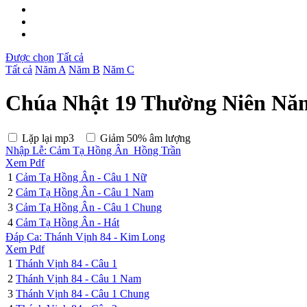
Được chọn
Tất cả
Tất cả
Năm A
Năm B
Năm C
Chúa Nhật 19 Thường Niên Năm
Lặp lại mp3
Giảm 50% âm lượng
Nhập Lễ: Cảm Tạ Hồng Ân_Hồng Trần
Xem Pdf
1
Cảm Tạ Hồng Ân - Câu 1 Nữ
2
Cảm Tạ Hồng Ân - Câu 1 Nam
3
Cảm Tạ Hồng Ân - Câu 1 Chung
4
Cảm Tạ Hồng Ân - Hát
Đáp Ca: Thánh Vịnh 84 - Kim Long
Xem Pdf
1
Thánh Vịnh 84 - Câu 1
2
Thánh Vịnh 84 - Câu 1 Nam
3
Thánh Vịnh 84 - Câu 1 Chung