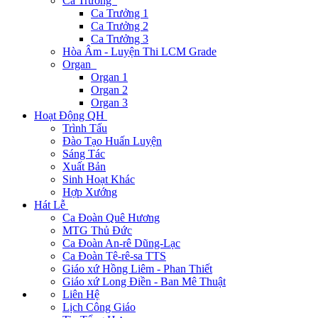
Ca Trưởng
Ca Trưởng 1
Ca Trưởng 2
Ca Trưởng 3
Hòa Âm - Luyện Thi LCM Grade
Organ
Organ 1
Organ 2
Organ 3
Hoạt Động QH
Trình Tấu
Đào Tạo Huấn Luyện
Sáng Tác
Xuất Bản
Sinh Hoạt Khác
Hợp Xướng
Hát Lễ
Ca Đoàn Quê Hương
MTG Thủ Đức
Ca Đoàn An-rê Dũng-Lạc
Ca Đoàn Tê-rê-sa TTS
Giáo xứ Hồng Liêm - Phan Thiết
Giáo xứ Long Điền - Ban Mê Thuật
Liên Hệ
Lịch Công Giáo