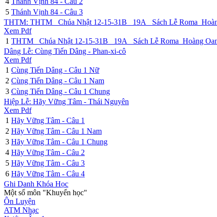
4
Thánh Vịnh 84 - Câu 2
5
Thánh Vịnh 84 - Câu 3
THTM: THTM _Chúa Nhật 12-15-31B _19A_ Sách Lễ Roma_Hoà
Xem Pdf
1
THTM _Chúa Nhật 12-15-31B _19A_ Sách Lễ Roma_Hoàng Oa
Dâng Lễ: Cùng Tiến Dâng - Phan-xi-cô
Xem Pdf
1
Cùng Tiến Dâng - Câu 1 Nữ
2
Cùng Tiến Dâng - Câu 1 Nam
3
Cùng Tiến Dâng - Câu 1 Chung
Hiệp Lễ: Hãy Vững Tâm - Thái Nguyên
Xem Pdf
1
Hãy Vững Tâm - Câu 1
2
Hãy Vững Tâm - Câu 1 Nam
3
Hãy Vững Tâm - Câu 1 Chung
4
Hãy Vững Tâm - Câu 2
5
Hãy Vững Tâm - Câu 3
6
Hãy Vững Tâm - Câu 4
Ghi Danh Khóa Học
Một số môn "Khuyến học"
Ôn Luyện
ATM Nhạc