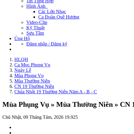
Tin Tổng Hợp
Hình Ảnh
Các Lớp Nhạc
Ca Đoàn Quê Hương
Video-Clip
Kỹ Thuật
Sưu Tầm
Ủng Hộ
Đăng nhập / Đăng ký
HLQH
Ca Mục Phụng Vụ
Ngày Lễ
Mùa Phụng Vụ
Mùa Thường Niên
CN 19 Thường Niên
Chúa Nhật 19 Thường Niên Năm A - B - C
Mùa Phụng Vụ » Mùa Thường Niên » CN 
Chủ Nhật, 09 Tháng Tám, 2026
19.925