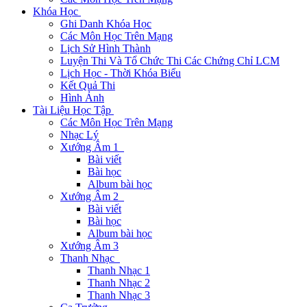
Khóa Học
Ghi Danh Khóa Học
Các Môn Học Trên Mạng
Lịch Sử Hình Thành
Luyện Thi Và Tổ Chức Thi Các Chứng Chỉ LCM
Lịch Học - Thời Khóa Biểu
Kết Quả Thi
Hình Ảnh
Tài Liệu Học Tập
Các Môn Học Trên Mạng
Nhạc Lý
Xướng Âm 1
Bài viết
Bài học
Album bài học
Xướng Âm 2
Bài viết
Bài học
Album bài học
Xướng Âm 3
Thanh Nhạc
Thanh Nhạc 1
Thanh Nhạc 2
Thanh Nhạc 3