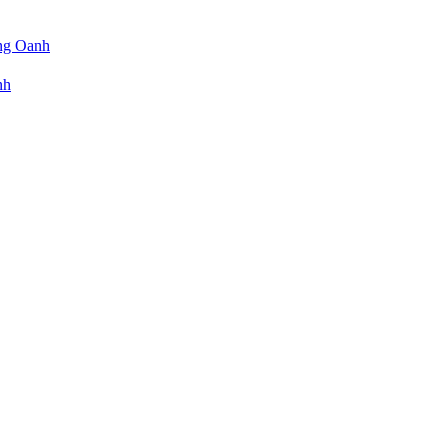
ng Oanh
nh