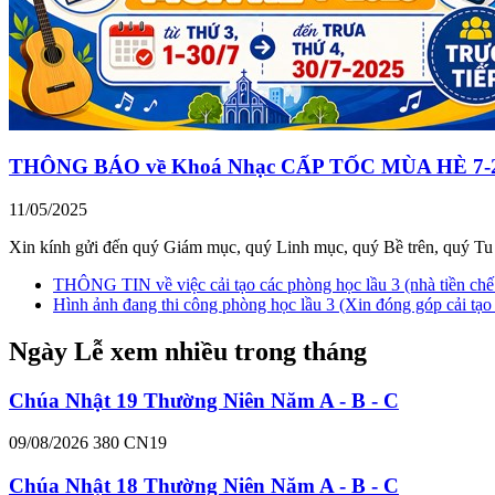
THÔNG BÁO về Khoá Nhạc CẤP TỐC MÙA HÈ 7-2025, t
11/05/2025
Xin kính gửi đến quý Giám mục, quý Linh mục, quý Bề trên, quý Tu 
THÔNG TIN về việc cải tạo các phòng học lầu 3 (nhà tiền chế
Hình ảnh đang thi công phòng học lầu 3 (Xin đóng góp cải tạo
Ngày Lễ xem nhiều trong tháng
Chúa Nhật 19 Thường Niên Năm A - B - C
09/08/2026
380
CN19
Chúa Nhật 18 Thường Niên Năm A - B - C