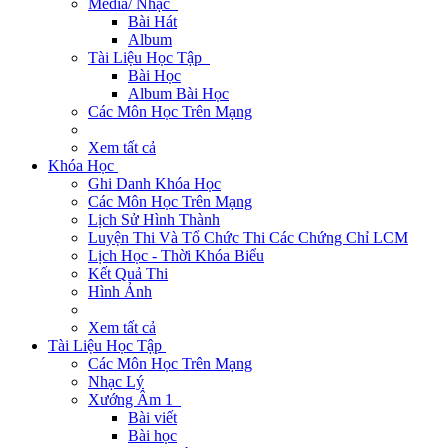
Media/ Nhạc
Bài Hát
Album
Tài Liệu Học Tập
Bài Học
Album Bài Học
Các Môn Học Trên Mạng
Xem tất cả
Khóa Học
Ghi Danh Khóa Học
Các Môn Học Trên Mạng
Lịch Sử Hình Thành
Luyện Thi Và Tổ Chức Thi Các Chứng Chỉ LCM
Lịch Học - Thời Khóa Biểu
Kết Quả Thi
Hình Ảnh
Xem tất cả
Tài Liệu Học Tập
Các Môn Học Trên Mạng
Nhạc Lý
Xướng Âm 1
Bài viết
Bài học