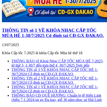
THÔNG TIN số 1 VỀ KHÓA NHẠC CẤP TỐC
MÙA HÈ 1-30/7/2025 Cố định tại CĐ-GX ĐAKAO.
13/07/2025
Khóa Cấp tốc 7-2025 là khòa Cấp tốc Mùa hè thứ 18
THÔNG BÁO về Khoá Nhạc CẤP TỐC MÙA HÈ 7-2025,
từ thứ 3, 1-30/7 đến trưa thứ 4, 30/7-2025 Trực tiếp
THÔNG TIN số 3 VỀ KHÓA NHẠC CẤP TỐC HÈ 1-
30/7/2024 Cố định tại CĐ-GX ĐAKAO.
THÔNG TIN số 2 VỀ KHÓA NHẠC CẤP TỐC HÈ 1-
30/7/2024 Cố định tại CĐ-GX ĐAKAO.
THÔNG TIN số 1 VỀ KHÓA NHẠC CẤP TỐC HÈ 1-
30/7/2024 Cố định tại CĐ-GX ĐAKAO.
THÔNG BÁO CĐ QUÊ HƯƠNG: Chuẩn bị lễ Hiển Linh
chiều 7-1-2024 tại gx Đa kao, giỗ 36 năm nhạc sư Hải Linh