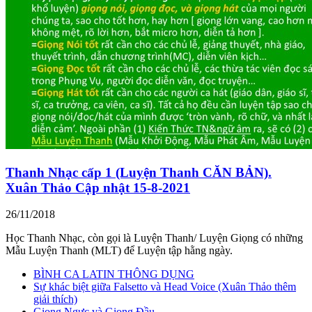
Thanh Nhạc cấp 1 (Luyện Thanh CĂN BẢN).
Xuân Thảo Cập nhật 15-8-2021
26/11/2018
Học Thanh Nhạc, còn gọi là Luyện Thanh/ Luyện Giọng có những
Mẫu Luyện Thanh (MLT) để Luyện tập hằng ngày.
BÌNH CA LATIN THÔNG DỤNG
Sự khác biệt giữa Falsetto và Head Voice (Xuân Thảo thêm
giải thích)
Giọng Ngực và Giọng Đầu