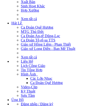
Xuất Bản
Sinh Hoạt Khác
Hợp Xướng
Xem tất cả
Hát Lễ
Ca Đoàn Quê Hương
MTG Thủ Đức
Ca Đoàn An-rê Dũng-Lạc
Ca Đoàn Tê-rê-sa TTS
Giáo xứ Hồng Liêm - Phan Thiết
Giáo xứ Long Điền - Ban Mê Thuật
Xem tất cả
Liên Hệ
Lịch Công Giáo
Tin Tổng Hợp
Hình Ảnh
Các Lớp Nhạc
Ca Đoàn Quê Hương
Video-Clip
Kỹ Thuật
Sưu Tầm
Ủng Hộ
Đăng nhập / Đăng ký