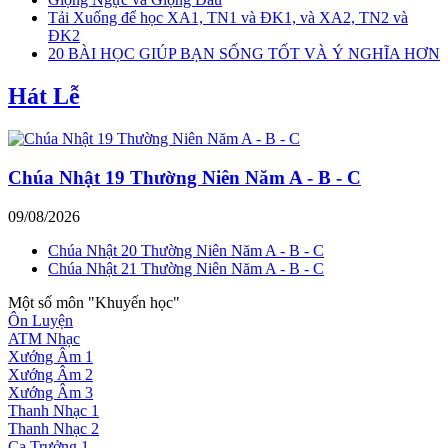
Tải Xuống để học XA1, TN1 và ĐK1, và XA2, TN2 và
ĐK2
20 BÀI HỌC GIÚP BẠN SỐNG TỐT VÀ Ý NGHĨA HƠN
Hát Lễ
Chúa Nhật 19 Thường Niên Năm A - B - C
09/08/2026
Chúa Nhật 20 Thường Niên Năm A - B - C
Chúa Nhật 21 Thường Niên Năm A - B - C
Một số môn "Khuyến học"
Ôn Luyện
ATM Nhạc
Xướng Âm 1
Xướng Âm 2
Xướng Âm 3
Thanh Nhạc 1
Thanh Nhạc 2
Ca Trưởng 1