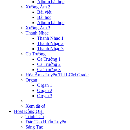
Album bài học
Xướng Âm 2
Bài viết
Bài học
Album bài học
Xướng Âm 3
Thanh Nhạc
Thanh Nhạc 1
Thanh Nhạc 2
Thanh Nhạc 3
Ca Trưởng
Ca Trưởng 1
Ca Trưởng 2
Ca Trưởng 3
Hòa Âm - Luyện Thi LCM Grade
Organ
Organ 1
Organ 2
Organ 3
Xem tất cả
Hoạt Động QH
Trình Tấu
Đào Tạo Huấn Luyện
Sáng Tác