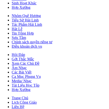
Sinh Hoạt Khác
Hợp Xướng
Nhóm Quê Hương
Tiểu Sử Hải Linh
Tác Phẩm Hải Linh
Hát Lễ
Tin Tổng Hợp
Sưu Tầm
Chính sách quyền riêng tư
Điều khoản dịch vụ
Hỏi Đáp
Gởi Thắc Mắc
Xem Các Chủ Đề
Âm Nhạc
Các Bài Viết
Ca Mục Phụng Vụ
Media/ Nhạc
Tài Liệu Học Tập
Hợp Xướng
Trang Chủ
Lịch Công Giáo
Liên Hệ