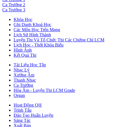
Ca Trưởng 2
Ca Trưởng 3
Khóa Học
Ghi Danh Khoá Học
Các Môn Học Trên Mạng
Lịch Sử Hình Thành
Luyện Thi Và Tổ Chức Thi Các Chứng Chỉ LCM
Lịch Học - Thời Khóa Biểu
Hình Ảnh
Kết Quả Thi
Tài Liệu Học Tập
Nhạc Lý
Xướng Âm
Thanh Nhạc
Ca Trưởng
Hòa Âm - Luyện Thi LCM Grade
Organ
Hoạt Động QH
Trình Tấu
Đào Tạo Huấn Luyện
Sáng Tác
Xuất Bản