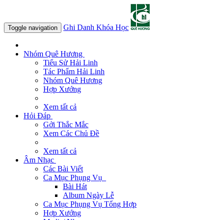
Ghi Danh Khóa Học
Toggle navigation
Nhóm Quê Hương
Tiểu Sử Hải Linh
Tác Phẩm Hải Linh
Nhóm Quê Hương
Hợp Xướng
Xem tất cả
Hỏi Đáp
Gởi Thắc Mắc
Xem Các Chủ Đề
Xem tất cả
Âm Nhạc
Các Bài Viết
Ca Mục Phụng Vụ
Bài Hát
Album Ngày Lễ
Ca Mục Phụng Vụ Tổng Hợp
Hợp Xướng