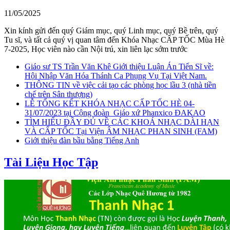
11/05/2025
Xin kính gửi đến quý Giám mục, quý Linh mục, quý Bề trên, quý
Tu sĩ, và tất cả quý vị quan tâm đến Khóa Nhạc CẤP TỐC Mùa Hè
7-2025, Học viên nào cần Nội trú, xin liên lạc sớm trước
Giáo sư TS Trần Văn Khê Giới thiệu Luận Án Tiến Sĩ về:
Hội Nhập Văn Hóa Thánh Ca Phụng Vụ Tại Việt Nam.
THÔNG TIN về việc cải tạo các phòng học lầu 3 (nhà tiền
chế trên Sân thượng)
LỄ TỔNG KẾT KHÓA NHẠC CẤP TỐC HÈ 04-
31/07/2023 tại Cộng đoàn_Giáo xứ Phanxico ĐAKAO
TÌM HIỂU ĐẦY ĐỦ VỀ CÁC KHOÁ NHẠC DÀI HẠN
VÀ CẤP TỐC Tại Viện ÂM NHẠC PHAN SINH (FAM)
Giới thiệu đàn bầu bằng Tiếng Anh
Tài Liệu Học Tập