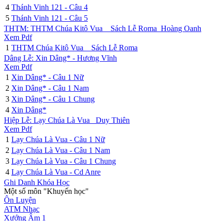
4
Thánh Vinh 121 - Câu 4
5
Thánh Vinh 121 - Câu 5
THTM: THTM Chúa Kitô Vua _ Sách Lễ Roma_Hoàng Oanh
Xem Pdf
1
THTM Chúa Kitô Vua _ Sách Lễ Roma
Dâng Lễ: Xin Dâng* - Hương Vĩnh
Xem Pdf
1
Xin Dâng* - Câu 1 Nữ
2
Xin Dâng* - Câu 1 Nam
3
Xin Dâng* - Câu 1 Chung
4
Xin Dâng*
Hiệp Lễ: Lạy Chúa Là Vua_ Duy Thiên
Xem Pdf
1
Lạy Chúa Là Vua - Câu 1 Nữ
2
Lạy Chúa Là Vua - Câu 1 Nam
3
Lạy Chúa Là Vua - Câu 1 Chung
4
Lạy Chúa Là Vua - Cd Anre
Ghi Danh Khóa Học
Một số môn "Khuyến học"
Ôn Luyện
ATM Nhạc
Xướng Âm 1