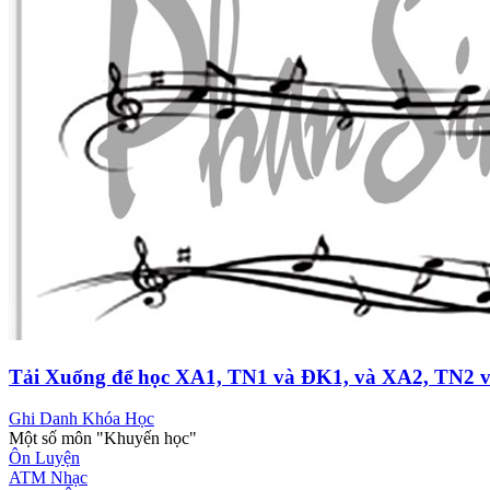
Tải Xuống để học XA1, TN1 và ĐK1, và XA2, TN2 
Ghi Danh Khóa Học
Một số môn "Khuyến học"
Ôn Luyện
ATM Nhạc