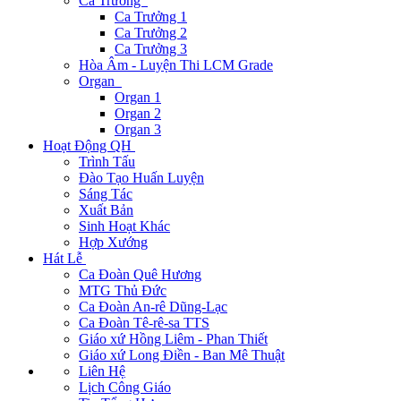
Ca Trưởng
Ca Trưởng 1
Ca Trưởng 2
Ca Trưởng 3
Hòa Âm - Luyện Thi LCM Grade
Organ
Organ 1
Organ 2
Organ 3
Hoạt Động QH
Trình Tấu
Đào Tạo Huấn Luyện
Sáng Tác
Xuất Bản
Sinh Hoạt Khác
Hợp Xướng
Hát Lễ
Ca Đoàn Quê Hương
MTG Thủ Đức
Ca Đoàn An-rê Dũng-Lạc
Ca Đoàn Tê-rê-sa TTS
Giáo xứ Hồng Liêm - Phan Thiết
Giáo xứ Long Điền - Ban Mê Thuật
Liên Hệ
Lịch Công Giáo