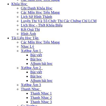
Khóa Học
Ghi Danh Khóa Học
Các Môn Học Trên Mạng
Lịch Sử Hình Thành
Luyện Thi Và Tổ Chức Thi Các Chứng Chỉ LCM
Lịch Học - Thời Khóa Biểu
Kết Quả Thi
Hình Ảnh
Tài Liệu Học Tập
Các Môn Học Trên Mạng
Nhạc Lý
Xướng Âm 1
Bài viết
Bài học
Album bài học
Xướng Âm 2
Bài viết
Bài học
Album bài học
Xướng Âm 3
Thanh Nhạc
Thanh Nhạc 1
Thanh Nhạc 2
Thanh Nhạc 3