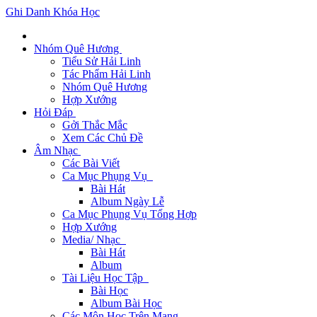
Ghi Danh Khóa Học
Nhóm Quê Hương
Tiểu Sử Hải Linh
Tác Phẩm Hải Linh
Nhóm Quê Hương
Hợp Xướng
Hỏi Đáp
Gởi Thắc Mắc
Xem Các Chủ Đề
Âm Nhạc
Các Bài Viết
Ca Mục Phụng Vụ
Bài Hát
Album Ngày Lễ
Ca Mục Phụng Vụ Tổng Hợp
Hợp Xướng
Media/ Nhạc
Bài Hát
Album
Tài Liệu Học Tập
Bài Học
Album Bài Học
Các Môn Học Trên Mạng