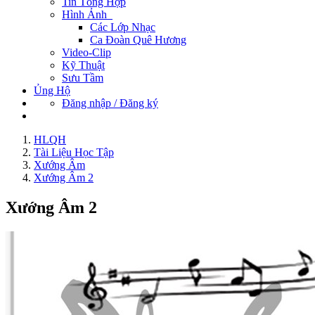
Tin Tổng Hợp
Hình Ảnh
Các Lớp Nhạc
Ca Đoàn Quê Hương
Video-Clip
Kỹ Thuật
Sưu Tầm
Ủng Hộ
Đăng nhập / Đăng ký
HLQH
Tài Liệu Học Tập
Xướng Âm
Xướng Âm 2
Xướng Âm 2