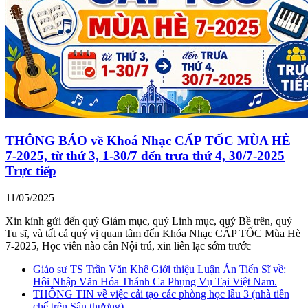
THÔNG BÁO về Khoá Nhạc CẤP TỐC MÙA HÈ
7-2025, từ thứ 3, 1-30/7 đến trưa thứ 4, 30/7-2025
Trực tiếp
11/05/2025
Xin kính gửi đến quý Giám mục, quý Linh mục, quý Bề trên, quý
Tu sĩ, và tất cả quý vị quan tâm đến Khóa Nhạc CẤP TỐC Mùa Hè
7-2025, Học viên nào cần Nội trú, xin liên lạc sớm trước
Giáo sư TS Trần Văn Khê Giới thiệu Luận Án Tiến Sĩ về:
Hội Nhập Văn Hóa Thánh Ca Phụng Vụ Tại Việt Nam.
THÔNG TIN về việc cải tạo các phòng học lầu 3 (nhà tiền
chế trên Sân thượng)