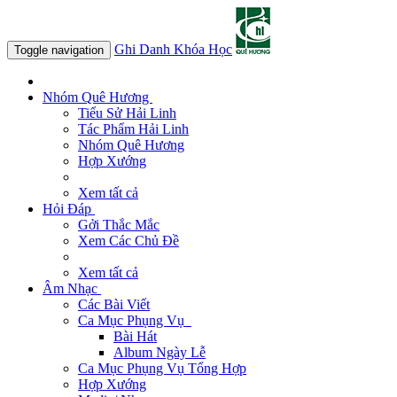
Ghi Danh Khóa Học
Toggle navigation
Nhóm Quê Hương
Tiểu Sử Hải Linh
Tác Phẩm Hải Linh
Nhóm Quê Hương
Hợp Xướng
Xem tất cả
Hỏi Đáp
Gởi Thắc Mắc
Xem Các Chủ Đề
Xem tất cả
Âm Nhạc
Các Bài Viết
Ca Mục Phụng Vụ
Bài Hát
Album Ngày Lễ
Ca Mục Phụng Vụ Tổng Hợp
Hợp Xướng