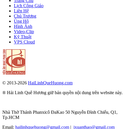
Trang Chủ
Lịch Công Giáo
Liên Hệ
Chủ Trương
Ủng Hộ
Hình Ảnh
Video-Clip
Kỹ Thuật
VPS Cloud
© 2013-2026
HaiLinhQueHuong.com
® Hải Linh Quê Hương giữ bản quyền nội dung trên website này.
Nhà Thờ Thánh Phanxicô ĐaKao 50 Nguyễn Đình Chiểu, Q1,
Tp.HCM
Email:
hailinhquehuong@gmail.com
|
jxuanthao@gmail.com