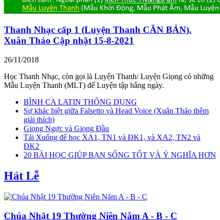
Thanh Nhạc cấp 1 (Luyện Thanh CĂN BẢN).
Xuân Thảo Cập nhật 15-8-2021
26/11/2018
Học Thanh Nhạc, còn gọi là Luyện Thanh/ Luyện Giọng có những
Mẫu Luyện Thanh (MLT) để Luyện tập hằng ngày.
BÌNH CA LATIN THÔNG DỤNG
Sự khác biệt giữa Falsetto và Head Voice (Xuân Thảo thêm
giải thích)
Giọng Ngực và Giọng Đầu
Tải Xuống để học XA1, TN1 và ĐK1, và XA2, TN2 và
ĐK2
20 BÀI HỌC GIÚP BẠN SỐNG TỐT VÀ Ý NGHĨA HƠN
Hát Lễ
Chúa Nhật 19 Thường Niên Năm A - B - C