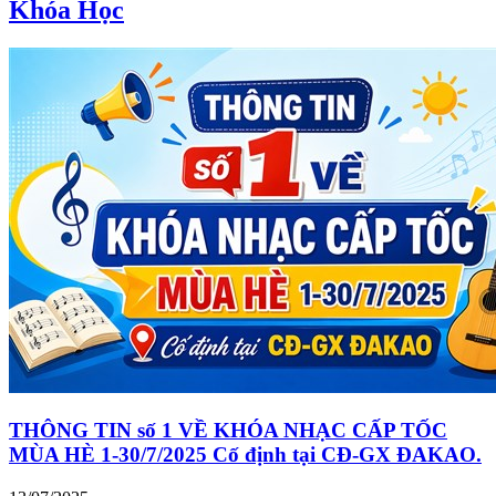
Khóa Học
THÔNG TIN số 1 VỀ KHÓA NHẠC CẤP TỐC
MÙA HÈ 1-30/7/2025 Cố định tại CĐ-GX ĐAKAO.