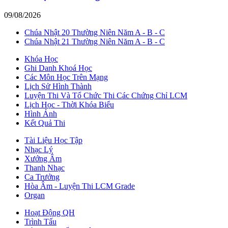
09/08/2026
Chúa Nhật 20 Thường Niên Năm A - B - C
Chúa Nhật 21 Thường Niên Năm A - B - C
Khóa Học
Ghi Danh Khoá Học
Các Môn Học Trên Mạng
Lịch Sử Hình Thành
Luyện Thi Và Tổ Chức Thi Các Chứng Chỉ LCM
Lịch Học - Thời Khóa Biểu
Hình Ảnh
Kết Quả Thi
Tài Liệu Học Tập
Nhạc Lý
Xướng Âm
Thanh Nhạc
Ca Trưởng
Hòa Âm - Luyện Thi LCM Grade
Organ
Hoạt Động QH
Trình Tấu