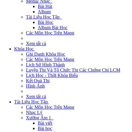
Media/ Nhạc
Bài Hát
Album
Tài Liệu Học Tập
Bài Học
Album Bài Học
Các Môn Học Trên Mạng
Xem tất cả
Khóa Học
Ghi Danh Khóa Học
Các Môn Học Trên Mạng
Lịch Sử Hình Thành
Luyện Thi Và Tổ Chức Thi Các Chứng Chỉ LCM
Lịch Học - Thời Khóa Biểu
Kết Quả Thi
Hình Ảnh
Xem tất cả
Tài Liệu Học Tập
Các Môn Học Trên Mạng
Nhạc Lý
Xướng Âm 1
Bài viết
Bài học