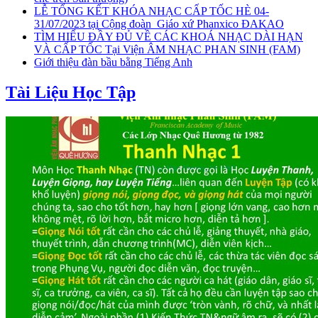
LỄ TỔNG KẾT KHÓA NHẠC CẤP TỐC HÈ 04-
31/07/2023 tại Cộng đoàn_Giáo xứ Phanxico ĐAKAO
TÌM HIỂU ĐẦY ĐỦ VỀ CÁC KHOÁ NHẠC DÀI HẠN
VÀ CẤP TỐC Tại Viện ÂM NHẠC PHAN SINH (FAM)
Giới thiệu đàn bầu bằng Tiếng Anh
Tài Liệu Học Tập