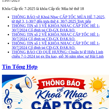
13/07/2025
Khóa Cấp tốc 7-2025 là khòa Cấp tốc Mùa hè thứ 18
THÔNG BÁO về Khoá Nhạc CẤP TỐC MÙA HÈ 7-2025,
từ thứ 3, 1-30/7 đến trưa thứ 4, 30/7-2025 Trực tiếp
THÔNG TIN số 3 VỀ KHÓA NHẠC CẤP TỐC HÈ 1-
30/7/2024 Cố định tại CĐ-GX ĐAKAO.
THÔNG TIN số 2 VỀ KHÓA NHẠC CẤP TỐC HÈ 1-
30/7/2024 Cố định tại CĐ-GX ĐAKAO.
THÔNG TIN số 1 VỀ KHÓA NHẠC CẤP TỐC HÈ 1-
30/7/2024 Cố định tại CĐ-GX ĐAKAO.
THÔNG BÁO CĐ QUÊ HƯƠNG: Chuẩn bị lễ Hiển Linh
chiều 7-1-2024 tại gx Đa kao, giỗ 36 năm nhạc sư Hải Linh
Tin Tổng Hợp