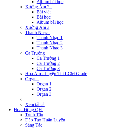
Album bài học
Xướng Âm 2
Bài viết
Bài học
Album bài học
Xướng Âm 3
Thanh Nhạc
Thanh Nhạc 1
Thanh Nhạc 2
Thanh Nhạc 3
Ca Trưởng
Ca Trưởng 1
Ca Trưởng 2
Ca Trưởng 3
Hòa Âm - Luyện Thi LCM Grade
Organ
Organ 1
Organ 2
Organ 3
Xem tất cả
Hoạt Động QH
Trình Tấu
Đào Tạo Huấn Luyện
Sáng Tác