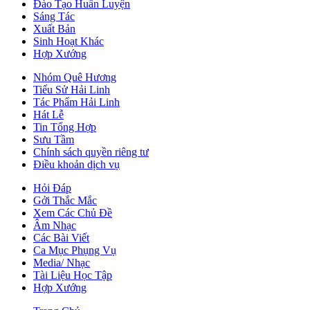
Đào Tạo Huấn Luyện
Sáng Tác
Xuất Bản
Sinh Hoạt Khác
Hợp Xướng
Nhóm Quê Hương
Tiểu Sử Hải Linh
Tác Phẩm Hải Linh
Hát Lễ
Tin Tổng Hợp
Sưu Tầm
Chính sách quyền riêng tư
Điều khoản dịch vụ
Hỏi Đáp
Gởi Thắc Mắc
Xem Các Chủ Đề
Âm Nhạc
Các Bài Viết
Ca Mục Phụng Vụ
Media/ Nhạc
Tài Liệu Học Tập
Hợp Xướng