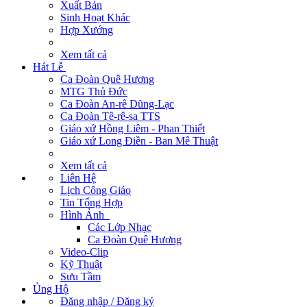
Xuất Bản
Sinh Hoạt Khác
Hợp Xướng
Xem tất cả
Hát Lễ
Ca Đoàn Quê Hương
MTG Thủ Đức
Ca Đoàn An-rê Dũng-Lạc
Ca Đoàn Tê-rê-sa TTS
Giáo xứ Hồng Liêm - Phan Thiết
Giáo xứ Long Điền - Ban Mê Thuật
Xem tất cả
Liên Hệ
Lịch Công Giáo
Tin Tổng Hợp
Hình Ảnh
Các Lớp Nhạc
Ca Đoàn Quê Hương
Video-Clip
Kỹ Thuật
Sưu Tầm
Ủng Hộ
Đăng nhập / Đăng ký