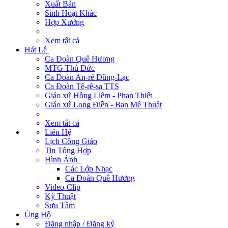
Xuất Bản
Sinh Hoạt Khác
Hợp Xướng
Xem tất cả
Hát Lễ
Ca Đoàn Quê Hương
MTG Thủ Đức
Ca Đoàn An-rê Dũng-Lạc
Ca Đoàn Tê-rê-sa TTS
Giáo xứ Hồng Liêm - Phan Thiết
Giáo xứ Long Điền - Ban Mê Thuật
Xem tất cả
Liên Hệ
Lịch Công Giáo
Tin Tổng Hợp
Hình Ảnh
Các Lớp Nhạc
Ca Đoàn Quê Hương
Video-Clip
Kỹ Thuật
Sưu Tầm
Ủng Hộ
Đăng nhập / Đăng ký