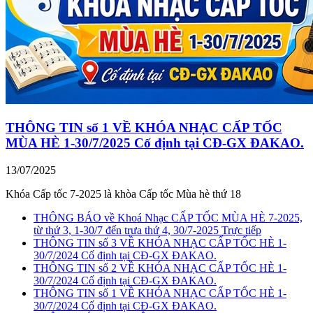
THÔNG TIN số 1 VỀ KHÓA NHẠC CẤP TỐC
MÙA HÈ 1-30/7/2025 Cố định tại CĐ-GX ĐAKAO.
13/07/2025
Khóa Cấp tốc 7-2025 là khòa Cấp tốc Mùa hè thứ 18
THÔNG BÁO về Khoá Nhạc CẤP TỐC MÙA HÈ 7-2025,
từ thứ 3, 1-30/7 đến trưa thứ 4, 30/7-2025 Trực tiếp
THÔNG TIN số 3 VỀ KHÓA NHẠC CẤP TỐC HÈ 1-
30/7/2024 Cố định tại CĐ-GX ĐAKAO.
THÔNG TIN số 2 VỀ KHÓA NHẠC CẤP TỐC HÈ 1-
30/7/2024 Cố định tại CĐ-GX ĐAKAO.
THÔNG TIN số 1 VỀ KHÓA NHẠC CẤP TỐC HÈ 1-
30/7/2024 Cố định tại CĐ-GX ĐAKAO.