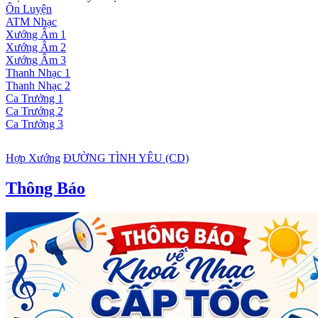
Ôn Luyện
ATM Nhạc
Xướng Âm 1
Xướng Âm 2
Xướng Âm 3
Thanh Nhạc 1
Thanh Nhạc 2
Ca Trưởng 1
Ca Trưởng 2
Ca Trưởng 3
Hợp Xướng
ĐƯỜNG TÌNH YÊU (CD)
Thông Báo