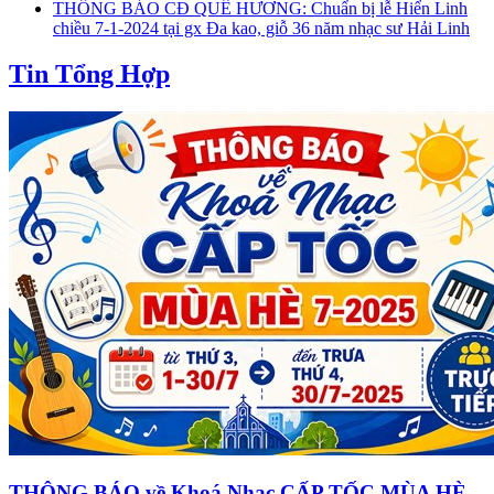
THÔNG BÁO CĐ QUÊ HƯƠNG: Chuẩn bị lễ Hiển Linh
chiều 7-1-2024 tại gx Đa kao, giỗ 36 năm nhạc sư Hải Linh
Tin Tổng Hợp
THÔNG BÁO về Khoá Nhạc CẤP TỐC MÙA HÈ