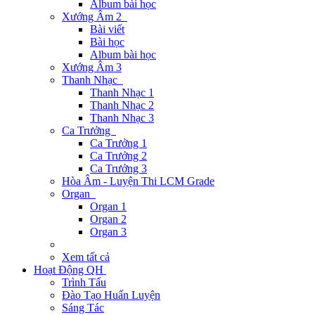
Album bài học
Xướng Âm 2
Bài viết
Bài học
Album bài học
Xướng Âm 3
Thanh Nhạc
Thanh Nhạc 1
Thanh Nhạc 2
Thanh Nhạc 3
Ca Trưởng
Ca Trưởng 1
Ca Trưởng 2
Ca Trưởng 3
Hòa Âm - Luyện Thi LCM Grade
Organ
Organ 1
Organ 2
Organ 3
Xem tất cả
Hoạt Động QH
Trình Tấu
Đào Tạo Huấn Luyện
Sáng Tác