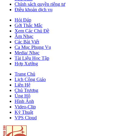
Chính sách quyền riêng tư
Điều khoản dịch vụ
Hỏi Đáp
Gởi Thắc Mắc
Xem Các Chủ Đề
Âm Nhạc
Các Bài Viết
Ca Mục Phụng Vụ
Media/ Nhạc
Tài Liệu Học Tập
Hợp Xướng
Trang Chủ
Lịch Công Giáo
Liên Hệ
Chủ Trương
Ủng Hộ
Hình Ảnh
Video-Clip
Kỹ Thuật
VPS Cloud