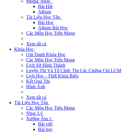
Media/ Nhạc
Bài Hát
Album
Tài Liệu Học Tập
Bài Học
Album Bài Học
Các Môn Học Trên Mạng
Xem tất cả
Khóa Học
Ghi Danh Khóa Học
Các Môn Học Trên Mạng
Lịch Sử Hình Thành
Luyện Thi Và Tổ Chức Thi Các Chứng Chỉ LCM
Lịch Học - Thời Khóa Biểu
Kết Quả Thi
Hình Ảnh
Xem tất cả
Tài Liệu Học Tập
Các Môn Học Trên Mạng
Nhạc Lý
Xướng Âm 1
Bài viết
Bài học