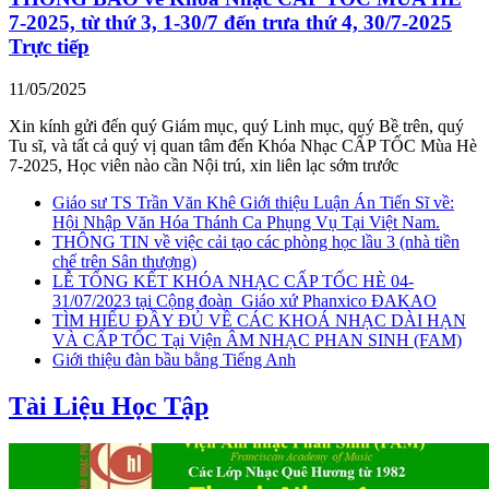
7-2025, từ thứ 3, 1-30/7 đến trưa thứ 4, 30/7-2025
Trực tiếp
11/05/2025
Xin kính gửi đến quý Giám mục, quý Linh mục, quý Bề trên, quý
Tu sĩ, và tất cả quý vị quan tâm đến Khóa Nhạc CẤP TỐC Mùa Hè
7-2025, Học viên nào cần Nội trú, xin liên lạc sớm trước
Giáo sư TS Trần Văn Khê Giới thiệu Luận Án Tiến Sĩ về:
Hội Nhập Văn Hóa Thánh Ca Phụng Vụ Tại Việt Nam.
THÔNG TIN về việc cải tạo các phòng học lầu 3 (nhà tiền
chế trên Sân thượng)
LỄ TỔNG KẾT KHÓA NHẠC CẤP TỐC HÈ 04-
31/07/2023 tại Cộng đoàn_Giáo xứ Phanxico ĐAKAO
TÌM HIỂU ĐẦY ĐỦ VỀ CÁC KHOÁ NHẠC DÀI HẠN
VÀ CẤP TỐC Tại Viện ÂM NHẠC PHAN SINH (FAM)
Giới thiệu đàn bầu bằng Tiếng Anh
Tài Liệu Học Tập