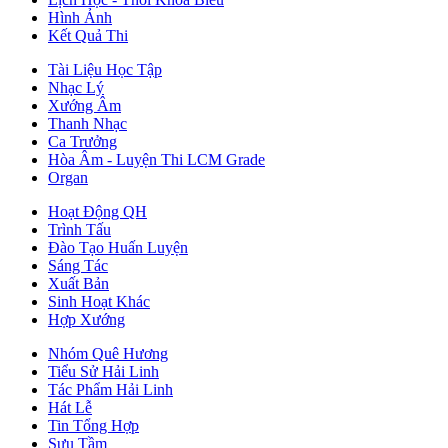
Hình Ảnh
Kết Quả Thi
Tài Liệu Học Tập
Nhạc Lý
Xướng Âm
Thanh Nhạc
Ca Trưởng
Hòa Âm - Luyện Thi LCM Grade
Organ
Hoạt Động QH
Trình Tấu
Đào Tạo Huấn Luyện
Sáng Tác
Xuất Bản
Sinh Hoạt Khác
Hợp Xướng
Nhóm Quê Hương
Tiểu Sử Hải Linh
Tác Phẩm Hải Linh
Hát Lễ
Tin Tổng Hợp
Sưu Tầm