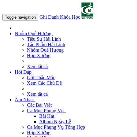
Ghi Danh Khóa Học
Toggle navigation
Nhóm Quê Hương
Tiểu Sử Hải Linh
Tác Phẩm Hải Linh
Nhóm Quê Hương
Hợp Xướng
Xem tất cả
Hỏi Đáp
Gởi Thắc Mắc
Xem Các Chủ Đề
Xem tất cả
Âm Nhạc
Các Bài Viết
Ca Mục Phụng Vụ
Bài Hát
Album Ngày Lễ
Ca Mục Phụng Vụ Tổng Hợp
Hợp Xướng