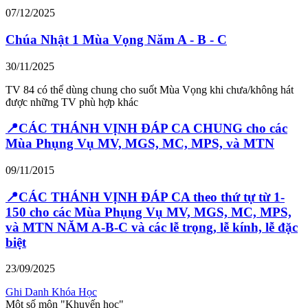
07/12/2025
Chúa Nhật 1 Mùa Vọng Năm A - B - C
30/11/2025
TV 84 có thể dùng chung cho suốt Mùa Vọng khi chưa/không hát
được những TV phù hợp khác
📍CÁC THÁNH VỊNH ĐÁP CA CHUNG cho các
Mùa Phụng Vụ MV, MGS, MC, MPS, và MTN
09/11/2015
📍CÁC THÁNH VỊNH ĐÁP CA theo thứ tự từ 1-
150 cho các Mùa Phụng Vụ MV, MGS, MC, MPS,
và MTN NĂM A-B-C và các lễ trọng, lễ kính, lễ đặc
biệt
23/09/2025
Ghi Danh Khóa Học
Một số môn "Khuyến học"