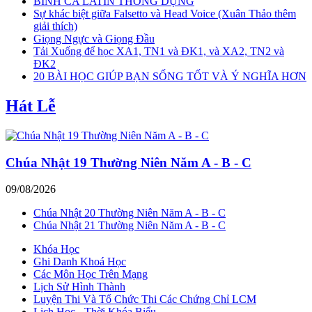
BÌNH CA LATIN THÔNG DỤNG
Sự khác biệt giữa Falsetto và Head Voice (Xuân Thảo thêm
giải thích)
Giọng Ngực và Giọng Đầu
Tải Xuống để học XA1, TN1 và ĐK1, và XA2, TN2 và
ĐK2
20 BÀI HỌC GIÚP BẠN SỐNG TỐT VÀ Ý NGHĨA HƠN
Hát Lễ
Chúa Nhật 19 Thường Niên Năm A - B - C
09/08/2026
Chúa Nhật 20 Thường Niên Năm A - B - C
Chúa Nhật 21 Thường Niên Năm A - B - C
Khóa Học
Ghi Danh Khoá Học
Các Môn Học Trên Mạng
Lịch Sử Hình Thành
Luyện Thi Và Tổ Chức Thi Các Chứng Chỉ LCM
Lịch Học - Thời Khóa Biểu