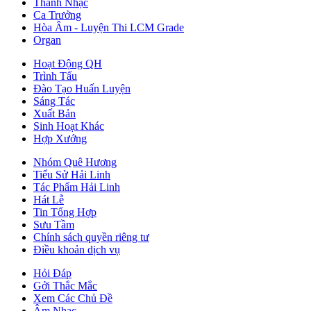
Thanh Nhạc
Ca Trưởng
Hòa Âm - Luyện Thi LCM Grade
Organ
Hoạt Động QH
Trình Tấu
Đào Tạo Huấn Luyện
Sáng Tác
Xuất Bản
Sinh Hoạt Khác
Hợp Xướng
Nhóm Quê Hương
Tiểu Sử Hải Linh
Tác Phẩm Hải Linh
Hát Lễ
Tin Tổng Hợp
Sưu Tầm
Chính sách quyền riêng tư
Điều khoản dịch vụ
Hỏi Đáp
Gởi Thắc Mắc
Xem Các Chủ Đề
Âm Nhạc