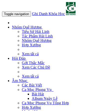
Ghi Danh Khóa Học
Toggle navigation
Nhóm Quê Hương
Tiểu Sử Hải Linh
Tác Phẩm Hải Linh
Nhóm Quê Hương
Hợp Xướng
Xem tất cả
Hỏi Đáp
Gởi Thắc Mắc
Xem Các Chủ Đề
Xem tất cả
Âm Nhạc
Các Bài Viết
Ca Mục Phụng Vụ
Bài Hát
Album Ngày Lễ
Ca Mục Phụng Vụ Tổng Hợp
Hợp Xướng