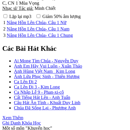
C, CN 1 Mùa Vọng
Nhạc sĩ/ Tác giả:
Minh Chiết
Lặp lại mp3
Giảm 50% âm lượng
1
Nâng Hồn Lên Chúa- Câu 1 Nữ
2
Nâng Hồn Lên Chúa- Câu 1 Nam
3
Nâng Hồn Lên Chúa- Câu 1 Chung
Các Bài Hát Khác
Ai Mong Tìm Chúa - Nguyễn Duy
Anh Em Hãy Vui Luôn - Xuân Thảo
Anh Hùng Việt Nam _Kim Long
Ánh Lửa Phục Sinh - Thiên Hương
Ca Lên Đi 2
Ca Lên Đi 3 - Kim Long
Ca Nhập Lễ 9 - Phan-xi-cô
Cất Tiếng Hát Lên - Anh Tuấn
Câu Hát Ân Tình - Khuất Duy Linh
Chúa Đã Sống Lại - Phương Anh
Xem Thêm
Ghi Danh Khóa Học
Một số môn "Khuyến học"