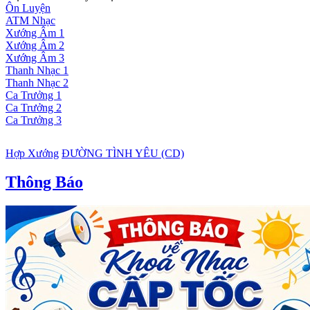
Ôn Luyện
ATM Nhạc
Xướng Âm 1
Xướng Âm 2
Xướng Âm 3
Thanh Nhạc 1
Thanh Nhạc 2
Ca Trưởng 1
Ca Trưởng 2
Ca Trưởng 3
Hợp Xướng
ĐƯỜNG TÌNH YÊU (CD)
Thông Báo