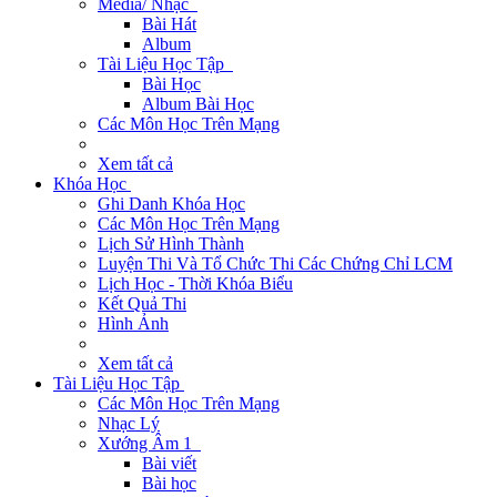
Media/ Nhạc
Bài Hát
Album
Tài Liệu Học Tập
Bài Học
Album Bài Học
Các Môn Học Trên Mạng
Xem tất cả
Khóa Học
Ghi Danh Khóa Học
Các Môn Học Trên Mạng
Lịch Sử Hình Thành
Luyện Thi Và Tổ Chức Thi Các Chứng Chỉ LCM
Lịch Học - Thời Khóa Biểu
Kết Quả Thi
Hình Ảnh
Xem tất cả
Tài Liệu Học Tập
Các Môn Học Trên Mạng
Nhạc Lý
Xướng Âm 1
Bài viết
Bài học