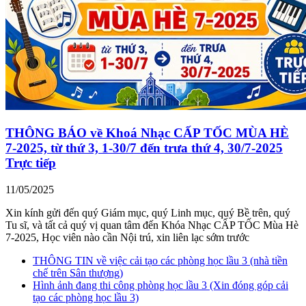
THÔNG BÁO về Khoá Nhạc CẤP TỐC MÙA HÈ
7-2025, từ thứ 3, 1-30/7 đến trưa thứ 4, 30/7-2025
Trực tiếp
11/05/2025
Xin kính gửi đến quý Giám mục, quý Linh mục, quý Bề trên, quý
Tu sĩ, và tất cả quý vị quan tâm đến Khóa Nhạc CẤP TỐC Mùa Hè
7-2025, Học viên nào cần Nội trú, xin liên lạc sớm trước
THÔNG TIN về việc cải tạo các phòng học lầu 3 (nhà tiền
chế trên Sân thượng)
Hình ảnh đang thi công phòng học lầu 3 (Xin đóng góp cải
tạo các phòng học lầu 3)