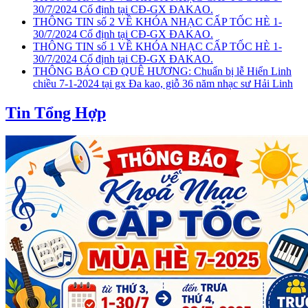
30/7/2024 Cố định tại CĐ-GX ĐAKAO.
THÔNG TIN số 2 VỀ KHÓA NHẠC CẤP TỐC HÈ 1-
30/7/2024 Cố định tại CĐ-GX ĐAKAO.
THÔNG TIN số 1 VỀ KHÓA NHẠC CẤP TỐC HÈ 1-
30/7/2024 Cố định tại CĐ-GX ĐAKAO.
THÔNG BÁO CĐ QUÊ HƯƠNG: Chuẩn bị lễ Hiển Linh
chiều 7-1-2024 tại gx Đa kao, giỗ 36 năm nhạc sư Hải Linh
Tin Tổng Hợp