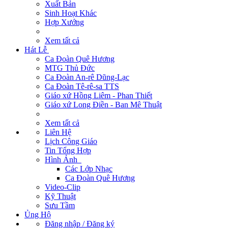
Xuất Bản
Sinh Hoạt Khác
Hợp Xướng
Xem tất cả
Hát Lễ
Ca Đoàn Quê Hương
MTG Thủ Đức
Ca Đoàn An-rê Dũng-Lạc
Ca Đoàn Tê-rê-sa TTS
Giáo xứ Hồng Liêm - Phan Thiết
Giáo xứ Long Điền - Ban Mê Thuật
Xem tất cả
Liên Hệ
Lịch Công Giáo
Tin Tổng Hợp
Hình Ảnh
Các Lớp Nhạc
Ca Đoàn Quê Hương
Video-Clip
Kỹ Thuật
Sưu Tầm
Ủng Hộ
Đăng nhập / Đăng ký