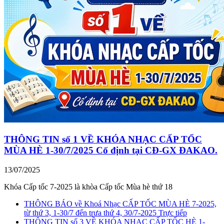
THÔNG TIN số 1 VỀ KHÓA NHẠC CẤP TỐC
MÙA HÈ 1-30/7/2025 Cố định tại CĐ-GX ĐAKAO.
13/07/2025
Khóa Cấp tốc 7-2025 là khòa Cấp tốc Mùa hè thứ 18
THÔNG BÁO về Khoá Nhạc CẤP TỐC MÙA HÈ 7-2025,
từ thứ 3, 1-30/7 đến trưa thứ 4, 30/7-2025 Trực tiếp
THÔNG TIN số 3 VỀ KHÓA NHẠC CẤP TỐC HÈ 1-