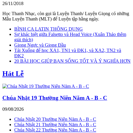
26/11/2018
Học Thanh Nhạc, còn gọi là Luyện Thanh/ Luyện Giọng có những
Mẫu Luyện Thanh (MLT) để Luyện tập hằng ngày.
BÌNH CA LATIN THÔNG DỤNG
Sự khác biệt giữa Falsetto và Head Voice (Xuân Thảo thêm
giải thích)
Giọng Ngực và Giọng Đầu
Tải Xuống để học XA1, TN1 và ĐK1, và XA2, TN2 và
ĐK2
20 BÀI HỌC GIÚP BẠN SỐNG TỐT VÀ Ý NGHĨA HƠN
Hát Lễ
Chúa Nhật 19 Thường Niên Năm A - B - C
09/08/2026
Chúa Nhật 20 Thường Niên Năm A - B - C
Chúa Nhật 21 Thường Niên Năm A - B - C
Chúa Nhật 22 Thường Niên Năm A - B - C