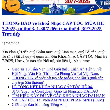
THÔNG BÁO về Khoá Nhạc CẤP TỐC MÙA HÈ
7-2025, từ thứ 3, 1-30/7 đến trưa thứ 4, 30/7-2025
Trực tiếp
11/05/2025
Xin kính gửi đến quý Giám mục, quý Linh mục, quý Bề trên, quý
Tu sĩ, và tất cả quý vị quan tâm đến Khóa Nhạc CẤP TỐC Mùa Hè
7-2025, Học viên nào cần Nội trú, xin liên lạc sớm trước
Giáo sư TS Trần Văn Khê Giới thiệu Luận Án Tiến Sĩ về:
Hội Nhập Văn Hóa Thánh Ca Phụng Vụ Tại Việt Nam.
THÔNG TIN về việc cải tạo các phòng học lầu 3 (nhà tiền
chế trên Sân thượng)
LỄ TỔNG KẾT KHÓA NHẠC CẤP TỐC HÈ 04-
31/07/2023 tại Cộng đoàn_Giáo xứ Phanxico ĐAKAO
TÌM HIỂU ĐẦY ĐỦ VỀ CÁC KHOÁ NHẠC DÀI HẠN
VÀ CẤP TỐC Tại Viện ÂM NHẠC PHAN SINH (FAM)
Giới thiệu đàn bầu bằng Tiếng Anh