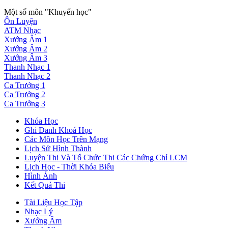
Một số môn "Khuyến học"
Ôn Luyện
ATM Nhạc
Xướng Âm 1
Xướng Âm 2
Xướng Âm 3
Thanh Nhạc 1
Thanh Nhạc 2
Ca Trưởng 1
Ca Trưởng 2
Ca Trưởng 3
Khóa Học
Ghi Danh Khoá Học
Các Môn Học Trên Mạng
Lịch Sử Hình Thành
Luyện Thi Và Tổ Chức Thi Các Chứng Chỉ LCM
Lịch Học - Thời Khóa Biểu
Hình Ảnh
Kết Quả Thi
Tài Liệu Học Tập
Nhạc Lý
Xướng Âm