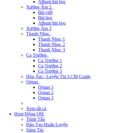
Album bài học
Xướng Âm 2
Bài viết
Bài học
Album bài học
Xướng Âm 3
Thanh Nhạc
Thanh Nhạc 1
Thanh Nhạc 2
Thanh Nhạc 3
Ca Trưởng
Ca Trưởng 1
Ca Trưởng 2
Ca Trưởng 3
Hòa Âm - Luyện Thi LCM Grade
Organ
Organ 1
Organ 2
Organ 3
Xem tất cả
Hoạt Động QH
Trình Tấu
Đào Tạo Huấn Luyện
Sáng Tác