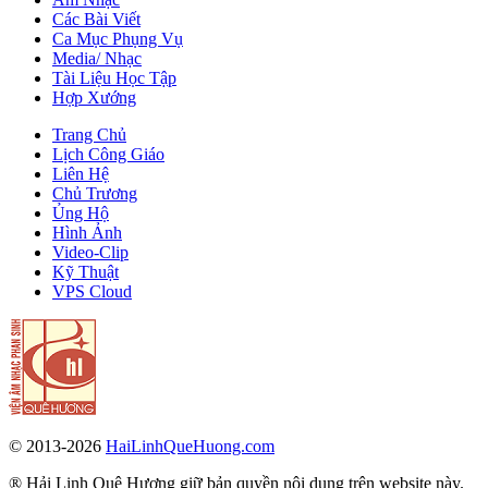
Các Bài Viết
Ca Mục Phụng Vụ
Media/ Nhạc
Tài Liệu Học Tập
Hợp Xướng
Trang Chủ
Lịch Công Giáo
Liên Hệ
Chủ Trương
Ủng Hộ
Hình Ảnh
Video-Clip
Kỹ Thuật
VPS Cloud
© 2013-2026
HaiLinhQueHuong.com
® Hải Linh Quê Hương giữ bản quyền nội dung trên website này.