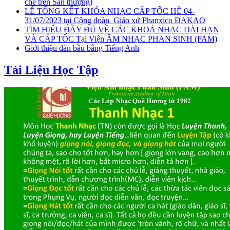
chế trên Sân thượng)
LỄ TỔNG KẾT KHÓA NHẠC CẤP TỐC HÈ 04-
31/07/2023 tại Cộng đoàn_Giáo xứ Phanxico ĐAKAO
TÌM HIỂU ĐẦY ĐỦ VỀ CÁC KHOÁ NHẠC DÀI HẠN
VÀ CẤP TỐC Tại Viện ÂM NHẠC PHAN SINH (FAM)
Giới thiệu đàn bầu bằng Tiếng Anh
Tài Liệu Học Tập