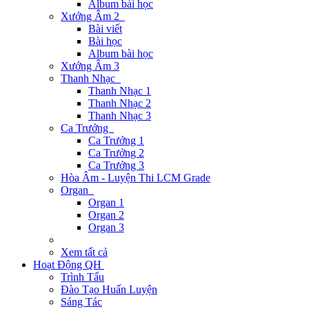
Album bài học
Xướng Âm 2
Bài viết
Bài học
Album bài học
Xướng Âm 3
Thanh Nhạc
Thanh Nhạc 1
Thanh Nhạc 2
Thanh Nhạc 3
Ca Trưởng
Ca Trưởng 1
Ca Trưởng 2
Ca Trưởng 3
Hòa Âm - Luyện Thi LCM Grade
Organ
Organ 1
Organ 2
Organ 3
Xem tất cả
Hoạt Động QH
Trình Tấu
Đào Tạo Huấn Luyện
Sáng Tác