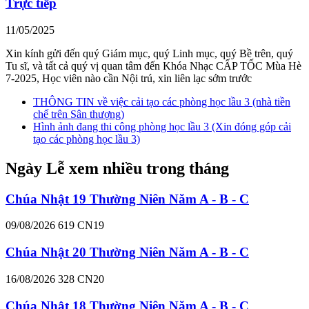
Trực tiếp
11/05/2025
Xin kính gửi đến quý Giám mục, quý Linh mục, quý Bề trên, quý
Tu sĩ, và tất cả quý vị quan tâm đến Khóa Nhạc CẤP TỐC Mùa Hè
7-2025, Học viên nào cần Nội trú, xin liên lạc sớm trước
THÔNG TIN về việc cải tạo các phòng học lầu 3 (nhà tiền
chế trên Sân thượng)
Hình ảnh đang thi công phòng học lầu 3 (Xin đóng góp cải
tạo các phòng học lầu 3)
Ngày Lễ xem nhiều trong tháng
Chúa Nhật 19 Thường Niên Năm A - B - C
09/08/2026
619
CN19
Chúa Nhật 20 Thường Niên Năm A - B - C
16/08/2026
328
CN20
Chúa Nhật 18 Thường Niên Năm A - B - C