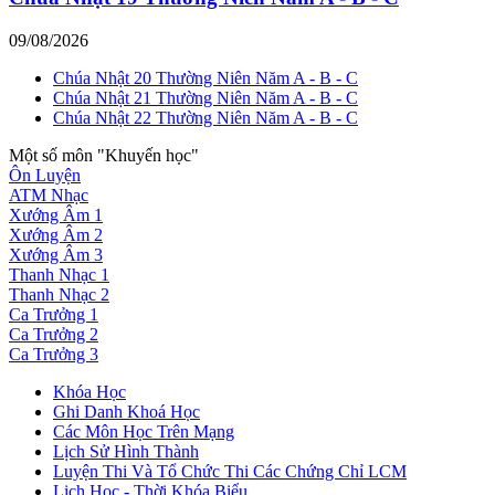
09/08/2026
Chúa Nhật 20 Thường Niên Năm A - B - C
Chúa Nhật 21 Thường Niên Năm A - B - C
Chúa Nhật 22 Thường Niên Năm A - B - C
Một số môn "Khuyến học"
Ôn Luyện
ATM Nhạc
Xướng Âm 1
Xướng Âm 2
Xướng Âm 3
Thanh Nhạc 1
Thanh Nhạc 2
Ca Trưởng 1
Ca Trưởng 2
Ca Trưởng 3
Khóa Học
Ghi Danh Khoá Học
Các Môn Học Trên Mạng
Lịch Sử Hình Thành
Luyện Thi Và Tổ Chức Thi Các Chứng Chỉ LCM
Lịch Học - Thời Khóa Biểu