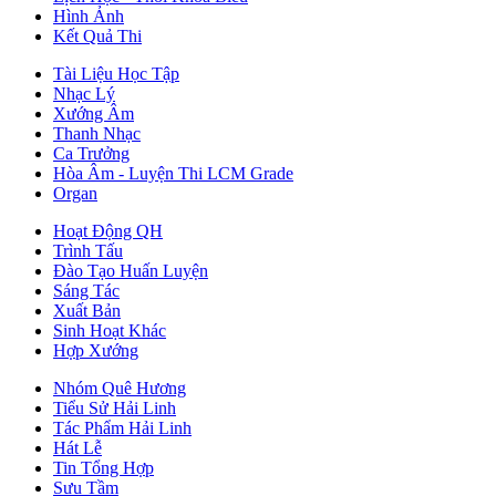
Hình Ảnh
Kết Quả Thi
Tài Liệu Học Tập
Nhạc Lý
Xướng Âm
Thanh Nhạc
Ca Trưởng
Hòa Âm - Luyện Thi LCM Grade
Organ
Hoạt Động QH
Trình Tấu
Đào Tạo Huấn Luyện
Sáng Tác
Xuất Bản
Sinh Hoạt Khác
Hợp Xướng
Nhóm Quê Hương
Tiểu Sử Hải Linh
Tác Phẩm Hải Linh
Hát Lễ
Tin Tổng Hợp
Sưu Tầm