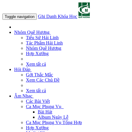
Ghi Danh Khóa Học
Toggle navigation
Nhóm Quê Hương
Tiểu Sử Hải Linh
Tác Phẩm Hải Linh
Nhóm Quê Hương
Hợp Xướng
Xem tất cả
Hỏi Đáp
Gởi Thắc Mắc
Xem Các Chủ Đề
Xem tất cả
Âm Nhạc
Các Bài Viết
Ca Mục Phụng Vụ
Bài Hát
Album Ngày Lễ
Ca Mục Phụng Vụ Tổng Hợp
Hợp Xướng