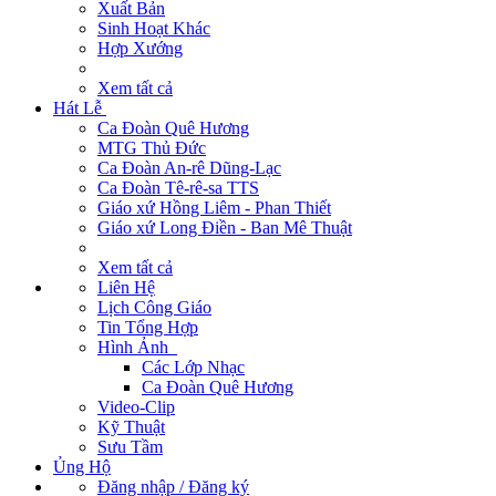
Xuất Bản
Sinh Hoạt Khác
Hợp Xướng
Xem tất cả
Hát Lễ
Ca Đoàn Quê Hương
MTG Thủ Đức
Ca Đoàn An-rê Dũng-Lạc
Ca Đoàn Tê-rê-sa TTS
Giáo xứ Hồng Liêm - Phan Thiết
Giáo xứ Long Điền - Ban Mê Thuật
Xem tất cả
Liên Hệ
Lịch Công Giáo
Tin Tổng Hợp
Hình Ảnh
Các Lớp Nhạc
Ca Đoàn Quê Hương
Video-Clip
Kỹ Thuật
Sưu Tầm
Ủng Hộ
Đăng nhập / Đăng ký