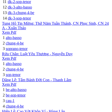
11
dk-2-sop-tenor
12
dk-3-alto-basso
13
dk-3-chung-4-be
14
dk-3-sop-tenor
Tung Hô Tin Mừng: Thứ Năm Tuần Thánh, CN Phục Sinh, CN 24
A - Xuân Thảo
Xem Pdf
1
alto-basso
2
chung-4-be
3
soprano-tenor
Rửa Chân: Luật Yêu Thương - Nguyễn Duy
Xem Pdf
1
alto-basso
2
chung-4-be
3
sop-tenor
Dâng Lễ: Tấm Bánh Đời Con - Thanh Lâm
Xem Pdf
1
be-alto-basso
2
be-sop-tenor
3
cau-1
4
chung-4-be
Hiệp Lễ: Cao Vời Khôn Ví - Hùng Lân