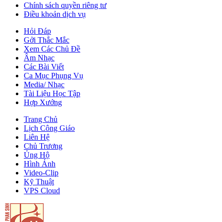
Chính sách quyền riêng tư
Điều khoản dịch vụ
Hỏi Đáp
Gởi Thắc Mắc
Xem Các Chủ Đề
Âm Nhạc
Các Bài Viết
Ca Mục Phụng Vụ
Media/ Nhạc
Tài Liệu Học Tập
Hợp Xướng
Trang Chủ
Lịch Công Giáo
Liên Hệ
Chủ Trương
Ủng Hộ
Hình Ảnh
Video-Clip
Kỹ Thuật
VPS Cloud