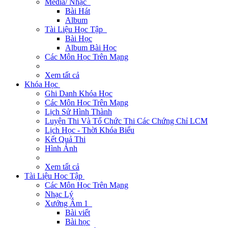
Media/ Nhạc
Bài Hát
Album
Tài Liệu Học Tập
Bài Học
Album Bài Học
Các Môn Học Trên Mạng
Xem tất cả
Khóa Học
Ghi Danh Khóa Học
Các Môn Học Trên Mạng
Lịch Sử Hình Thành
Luyện Thi Và Tổ Chức Thi Các Chứng Chỉ LCM
Lịch Học - Thời Khóa Biểu
Kết Quả Thi
Hình Ảnh
Xem tất cả
Tài Liệu Học Tập
Các Môn Học Trên Mạng
Nhạc Lý
Xướng Âm 1
Bài viết
Bài học