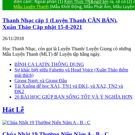
Thanh Nhạc cấp 1 (Luyện Thanh CĂN BẢN).
Xuân Thảo Cập nhật 15-8-2021
26/11/2018
Học Thanh Nhạc, còn gọi là Luyện Thanh/ Luyện Giọng có những
Mẫu Luyện Thanh (MLT) để Luyện tập hằng ngày.
BÌNH CA LATIN THÔNG DỤNG
Sự khác biệt giữa Falsetto và Head Voice (Xuân Thảo thêm
giải thích)
Giọng Ngực và Giọng Đầu
Tải Xuống để học XA1, TN1 và ĐK1, và XA2, TN2 và
ĐK2
20 BÀI HỌC GIÚP BẠN SỐNG TỐT VÀ Ý NGHĨA HƠN
Hát Lễ
Chúa Nhật 19 Thường Niên Năm A - B - C