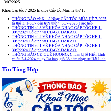
13/07/2025
Khóa Cấp tốc 7-2025 là khòa Cấp tốc Mùa hè thứ 18
THÔNG BÁO về Khoá Nhạc CẤP TỐC MÙA HÈ 7-2025,
từ thứ 3, 1-30/7 đến trưa thứ 4, 30/7-2025 Trực tiếp
THÔNG TIN số 3 VỀ KHÓA NHẠC CẤP TỐC HÈ 1-
30/7/2024 Cố định tại CĐ-GX ĐAKAO.
THÔNG TIN số 2 VỀ KHÓA NHẠC CẤP TỐC HÈ 1-
30/7/2024 Cố định tại CĐ-GX ĐAKAO.
THÔNG TIN số 1 VỀ KHÓA NHẠC CẤP TỐC HÈ 1-
30/7/2024 Cố định tại CĐ-GX ĐAKAO.
THÔNG BÁO CĐ QUÊ HƯƠNG: Chuẩn bị lễ Hiển Linh
chiều 7-1-2024 tại gx Đa kao, giỗ 36 năm nhạc sư Hải Linh
Tin Tổng Hợp