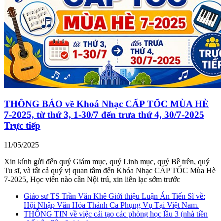
THÔNG BÁO về Khoá Nhạc CẤP TỐC MÙA HÈ
7-2025, từ thứ 3, 1-30/7 đến trưa thứ 4, 30/7-2025
Trực tiếp
11/05/2025
Xin kính gửi đến quý Giám mục, quý Linh mục, quý Bề trên, quý
Tu sĩ, và tất cả quý vị quan tâm đến Khóa Nhạc CẤP TỐC Mùa Hè
7-2025, Học viên nào cần Nội trú, xin liên lạc sớm trước
Giáo sư TS Trần Văn Khê Giới thiệu Luận Án Tiến Sĩ về:
Hội Nhập Văn Hóa Thánh Ca Phụng Vụ Tại Việt Nam.
THÔNG TIN về việc cải tạo các phòng học lầu 3 (nhà tiền