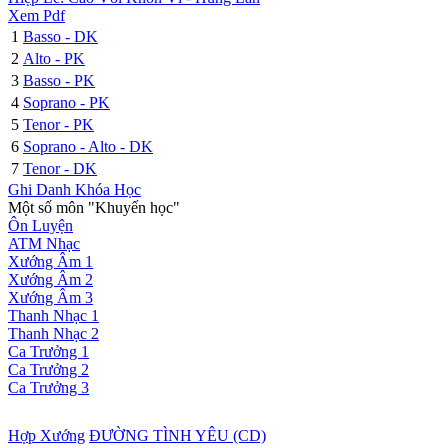
Xem Pdf
1
Basso - DK
2
Alto - PK
3
Basso - PK
4
Soprano - PK
5
Tenor - PK
6
Soprano - Alto - DK
7
Tenor - DK
Ghi Danh Khóa Học
Một số môn "Khuyến học"
Ôn Luyện
ATM Nhạc
Xướng Âm 1
Xướng Âm 2
Xướng Âm 3
Thanh Nhạc 1
Thanh Nhạc 2
Ca Trưởng 1
Ca Trưởng 2
Ca Trưởng 3
Hợp Xướng
ĐƯỜNG TÌNH YÊU (CD)