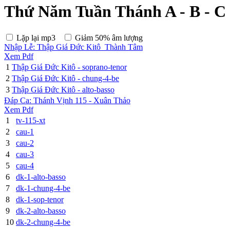
Thứ Năm Tuần Thánh A - B - C
Lặp lại mp3
Giảm 50% âm lượng
Nhập Lễ: Thập Giá Đức Kitô_Thành Tâm
Xem Pdf
1
Thập Giá Đức Kitô - soprano-tenor
2
Thập Giá Đức Kitô - chung-4-be
3
Thập Giá Đức Kitô - alto-basso
Đáp Ca: Thánh Vịnh 115 - Xuân Thảo
Xem Pdf
1
tv-115-xt
2
cau-1
3
cau-2
4
cau-3
5
cau-4
6
dk-1-alto-basso
7
dk-1-chung-4-be
8
dk-1-sop-tenor
9
dk-2-alto-basso
10
dk-2-chung-4-be