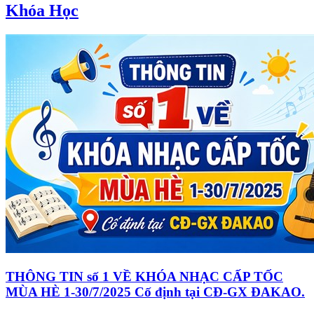
Khóa Học
THÔNG TIN số 1 VỀ KHÓA NHẠC CẤP TỐC
MÙA HÈ 1-30/7/2025 Cố định tại CĐ-GX ĐAKAO.