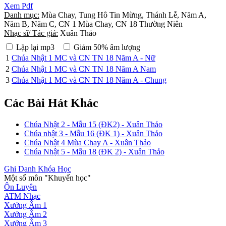
Xem Pdf
Danh mục:
Mùa Chay, Tung Hô Tin Mừng, Thánh Lễ, Năm A,
Năm B, Năm C, CN 1 Mùa Chay, CN 18 Thường Niên
Nhạc sĩ/ Tác giả:
Xuân Thảo
Lặp lại mp3
Giảm 50% âm lượng
1
Chúa Nhật 1 MC và CN TN 18 Năm A - Nữ
2
Chúa Nhật 1 MC và CN TN 18 Năm A Nam
3
Chúa Nhật 1 MC và CN TN 18 Năm A - Chung
Các Bài Hát Khác
Chúa Nhật 2 - Mẫu 15 (ĐK2) - Xuân Thảo
Chúa nhật 3 - Mẫu 16 (ĐK 1) - Xuân Thảo
Chúa Nhật 4 Mùa Chay A - Xuân Thảo
Chúa Nhật 5 - Mẫu 18 (ĐK 2) - Xuân Thảo
Ghi Danh Khóa Học
Một số môn "Khuyến học"
Ôn Luyện
ATM Nhạc
Xướng Âm 1
Xướng Âm 2
Xướng Âm 3