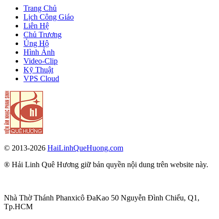
Trang Chủ
Lịch Công Giáo
Liên Hệ
Chủ Trương
Ủng Hộ
Hình Ảnh
Video-Clip
Kỹ Thuật
VPS Cloud
© 2013-2026
HaiLinhQueHuong.com
® Hải Linh Quê Hương giữ bản quyền nội dung trên website này.
Nhà Thờ Thánh Phanxicô ĐaKao 50 Nguyễn Đình Chiểu, Q1,
Tp.HCM