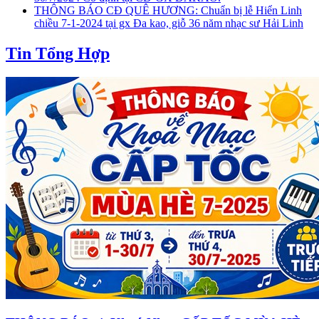
THÔNG BÁO CĐ QUÊ HƯƠNG: Chuẩn bị lễ Hiển Linh
chiều 7-1-2024 tại gx Đa kao, giỗ 36 năm nhạc sư Hải Linh
Tin Tổng Hợp