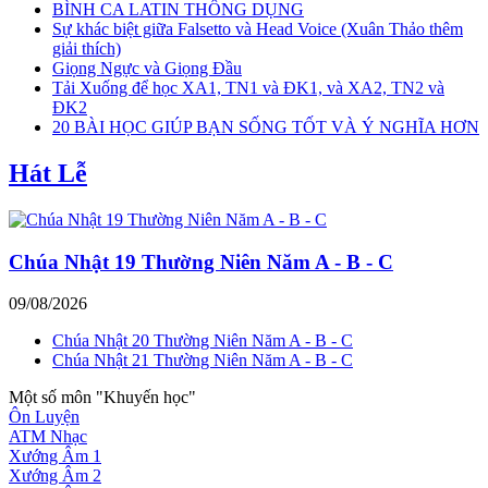
BÌNH CA LATIN THÔNG DỤNG
Sự khác biệt giữa Falsetto và Head Voice (Xuân Thảo thêm
giải thích)
Giọng Ngực và Giọng Đầu
Tải Xuống để học XA1, TN1 và ĐK1, và XA2, TN2 và
ĐK2
20 BÀI HỌC GIÚP BẠN SỐNG TỐT VÀ Ý NGHĨA HƠN
Hát Lễ
Chúa Nhật 19 Thường Niên Năm A - B - C
09/08/2026
Chúa Nhật 20 Thường Niên Năm A - B - C
Chúa Nhật 21 Thường Niên Năm A - B - C
Một số môn "Khuyến học"
Ôn Luyện
ATM Nhạc
Xướng Âm 1
Xướng Âm 2