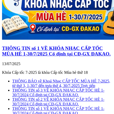
THÔNG TIN số 1 VỀ KHÓA NHẠC CẤP TỐC
MÙA HÈ 1-30/7/2025 Cố định tại CĐ-GX ĐAKAO.
13/07/2025
Khóa Cấp tốc 7-2025 là khòa Cấp tốc Mùa hè thứ 18
THÔNG BÁO về Khoá Nhạc CẤP TỐC MÙA HÈ 7-2025,
từ thứ 3, 1-30/7 đến trưa thứ 4, 30/7-2025 Trực tiếp
THÔNG TIN số 3 VỀ KHÓA NHẠC CẤP TỐC HÈ 1-
30/7/2024 Cố định tại CĐ-GX ĐAKAO.
THÔNG TIN số 2 VỀ KHÓA NHẠC CẤP TỐC HÈ 1-
30/7/2024 Cố định tại CĐ-GX ĐAKAO.
THÔNG TIN số 1 VỀ KHÓA NHẠC CẤP TỐC HÈ 1-
30/7/2024 Cố định tại CĐ-GX ĐAKAO.