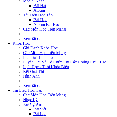
Media/ Nhạc
Bài Hát
Album
Tài Liệu Học Tập
Bài Học
Album Bài Học
Các Môn Học Trên Mạng
Xem tất cả
Khóa Học
Ghi Danh Khóa Học
Các Môn Học Trên Mạng
Lịch Sử Hình Thành
Luyện Thi Và Tổ Chức Thi Các Chứng Chỉ LCM
Lịch Học - Thời Khóa Biểu
Kết Quả Thi
Hình Ảnh
Xem tất cả
Tài Liệu Học Tập
Các Môn Học Trên Mạng
Nhạc Lý
Xướng Âm 1
Bài viết
Bài học