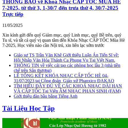
THÔNG BÁO về Khoá Nhạc CẤP TỐC MÙA HÈ
7-2025, từ thứ 3, 1-30/7 đến trưa thứ 4, 30/7-2025
Trực tiếp
11/05/2025
Xin kính gửi đến quý Giám mục, quý Linh mục, quý Bề trên, quý
Tu sĩ, và tất cả quý vị quan tâm đến Khóa Nhạc CẤP TỐC Mùa Hè
7-2025, Học viên nào cần Nội trú, xin liên lạc sớm trước
Giáo sư TS Trần Văn Khê Giới thiệu Luận Án Tiến Sĩ về:
Hội Nhập Văn Hóa Thánh Ca Phụng Vụ Tại Việt Nam.
THÔNG TIN về việc cải tạo các phòng học lầu 3 (nhà tiền
chế trên Sân thượng)
LỄ TỔNG KẾT KHÓA NHẠC CẤP TỐC HÈ 04-
31/07/2023 tại Cộng đoàn_Giáo xứ Phanxico ĐAKAO
TÌM HIỂU ĐẦY ĐỦ VỀ CÁC KHOÁ NHẠC DÀI HẠN
VÀ CẤP TỐC Tại Viện ÂM NHẠC PHAN SINH (FAM)
Giới thiệu đàn bầu bằng Tiếng Anh
Tài Liệu Học Tập