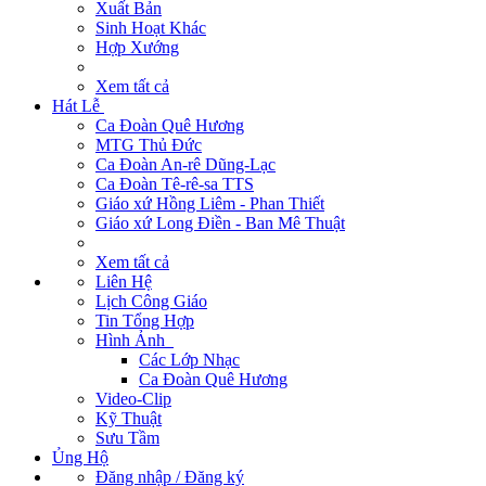
Xuất Bản
Sinh Hoạt Khác
Hợp Xướng
Xem tất cả
Hát Lễ
Ca Đoàn Quê Hương
MTG Thủ Đức
Ca Đoàn An-rê Dũng-Lạc
Ca Đoàn Tê-rê-sa TTS
Giáo xứ Hồng Liêm - Phan Thiết
Giáo xứ Long Điền - Ban Mê Thuật
Xem tất cả
Liên Hệ
Lịch Công Giáo
Tin Tổng Hợp
Hình Ảnh
Các Lớp Nhạc
Ca Đoàn Quê Hương
Video-Clip
Kỹ Thuật
Sưu Tầm
Ủng Hộ
Đăng nhập / Đăng ký