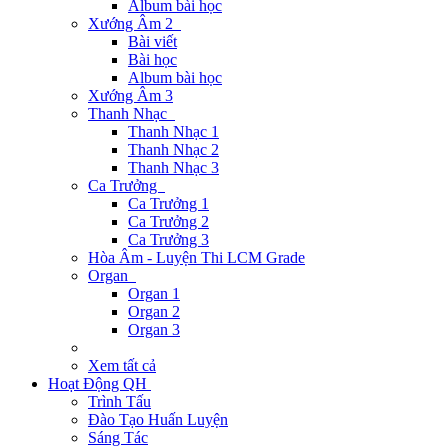
Album bài học
Xướng Âm 2
Bài viết
Bài học
Album bài học
Xướng Âm 3
Thanh Nhạc
Thanh Nhạc 1
Thanh Nhạc 2
Thanh Nhạc 3
Ca Trưởng
Ca Trưởng 1
Ca Trưởng 2
Ca Trưởng 3
Hòa Âm - Luyện Thi LCM Grade
Organ
Organ 1
Organ 2
Organ 3
Xem tất cả
Hoạt Động QH
Trình Tấu
Đào Tạo Huấn Luyện
Sáng Tác