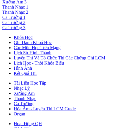
Xướng Âm 3
Thanh Nhạc 1
Thanh Nhạc 2
Ca Trưởng 1
Ca Trưởng 2
Ca Trưởng 3
Khóa Học
Ghi Danh Khoá Học
Các Môn Học Trên Mạng
Lịch Sử Hình Thành
Luyện Thi Và Tổ Chức Thi Các Chứng Chỉ LCM
Lịch Học - Thời Khóa Biểu
Hình Ảnh
Kết Quả Thi
Tài Liệu Học Tập
Nhạc Lý
Xướng Âm
Thanh Nhạc
Ca Trưởng
Hòa Âm - Luyện Thi LCM Grade
Organ
Hoạt Động QH