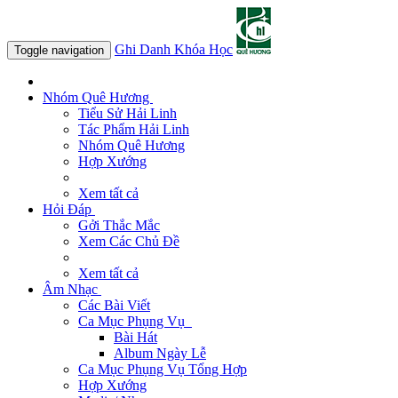
Ghi Danh Khóa Học
Toggle navigation
Nhóm Quê Hương
Tiểu Sử Hải Linh
Tác Phẩm Hải Linh
Nhóm Quê Hương
Hợp Xướng
Xem tất cả
Hỏi Đáp
Gởi Thắc Mắc
Xem Các Chủ Đề
Xem tất cả
Âm Nhạc
Các Bài Viết
Ca Mục Phụng Vụ
Bài Hát
Album Ngày Lễ
Ca Mục Phụng Vụ Tổng Hợp
Hợp Xướng