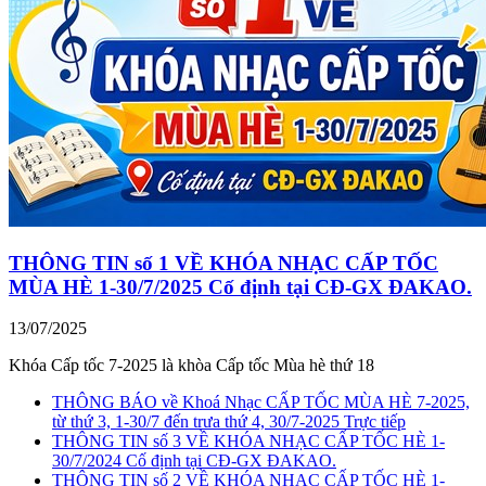
THÔNG TIN số 1 VỀ KHÓA NHẠC CẤP TỐC
MÙA HÈ 1-30/7/2025 Cố định tại CĐ-GX ĐAKAO.
13/07/2025
Khóa Cấp tốc 7-2025 là khòa Cấp tốc Mùa hè thứ 18
THÔNG BÁO về Khoá Nhạc CẤP TỐC MÙA HÈ 7-2025,
từ thứ 3, 1-30/7 đến trưa thứ 4, 30/7-2025 Trực tiếp
THÔNG TIN số 3 VỀ KHÓA NHẠC CẤP TỐC HÈ 1-
30/7/2024 Cố định tại CĐ-GX ĐAKAO.
THÔNG TIN số 2 VỀ KHÓA NHẠC CẤP TỐC HÈ 1-