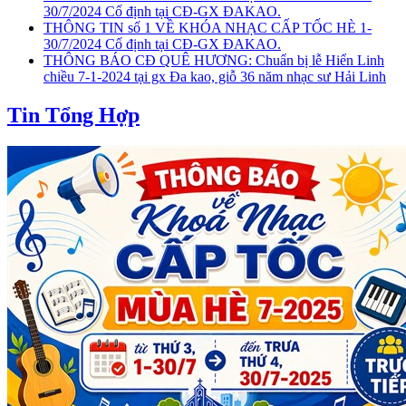
30/7/2024 Cố định tại CĐ-GX ĐAKAO.
THÔNG TIN số 1 VỀ KHÓA NHẠC CẤP TỐC HÈ 1-
30/7/2024 Cố định tại CĐ-GX ĐAKAO.
THÔNG BÁO CĐ QUÊ HƯƠNG: Chuẩn bị lễ Hiển Linh
chiều 7-1-2024 tại gx Đa kao, giỗ 36 năm nhạc sư Hải Linh
Tin Tổng Hợp