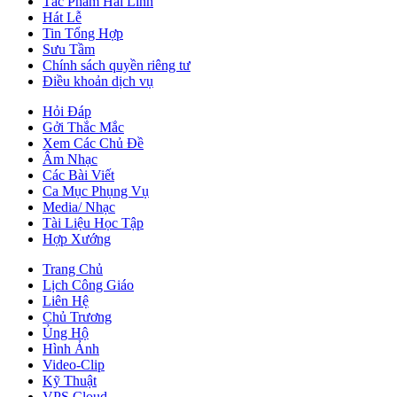
Tác Phẩm Hải Linh
Hát Lễ
Tin Tổng Hợp
Sưu Tầm
Chính sách quyền riêng tư
Điều khoản dịch vụ
Hỏi Đáp
Gởi Thắc Mắc
Xem Các Chủ Đề
Âm Nhạc
Các Bài Viết
Ca Mục Phụng Vụ
Media/ Nhạc
Tài Liệu Học Tập
Hợp Xướng
Trang Chủ
Lịch Công Giáo
Liên Hệ
Chủ Trương
Ủng Hộ
Hình Ảnh
Video-Clip
Kỹ Thuật
VPS Cloud