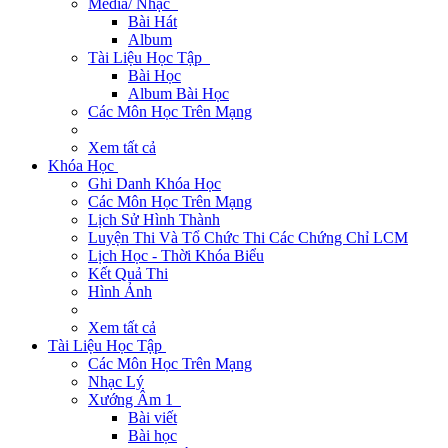
Media/ Nhạc
Bài Hát
Album
Tài Liệu Học Tập
Bài Học
Album Bài Học
Các Môn Học Trên Mạng
Xem tất cả
Khóa Học
Ghi Danh Khóa Học
Các Môn Học Trên Mạng
Lịch Sử Hình Thành
Luyện Thi Và Tổ Chức Thi Các Chứng Chỉ LCM
Lịch Học - Thời Khóa Biểu
Kết Quả Thi
Hình Ảnh
Xem tất cả
Tài Liệu Học Tập
Các Môn Học Trên Mạng
Nhạc Lý
Xướng Âm 1
Bài viết
Bài học