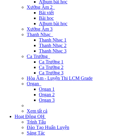
Album bài học
Xướng Âm 2
Bài viết
Bài học
Album bài học
Xướng Âm 3
Thanh Nhạc
Thanh Nhạc 1
Thanh Nhạc 2
Thanh Nhạc 3
Ca Trưởng
Ca Trưởng 1
Ca Trưởng 2
Ca Trưởng 3
Hòa Âm - Luyện Thi LCM Grade
Organ
Organ 1
Organ 2
Organ 3
Xem tất cả
Hoạt Động QH
Trình Tấu
Đào Tạo Huấn Luyện
Sáng Tác