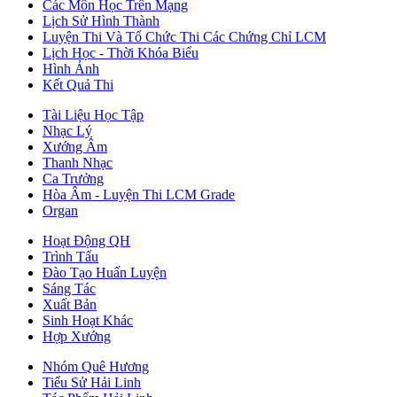
Các Môn Học Trên Mạng
Lịch Sử Hình Thành
Luyện Thi Và Tổ Chức Thi Các Chứng Chỉ LCM
Lịch Học - Thời Khóa Biểu
Hình Ảnh
Kết Quả Thi
Tài Liệu Học Tập
Nhạc Lý
Xướng Âm
Thanh Nhạc
Ca Trưởng
Hòa Âm - Luyện Thi LCM Grade
Organ
Hoạt Động QH
Trình Tấu
Đào Tạo Huấn Luyện
Sáng Tác
Xuất Bản
Sinh Hoạt Khác
Hợp Xướng
Nhóm Quê Hương
Tiểu Sử Hải Linh