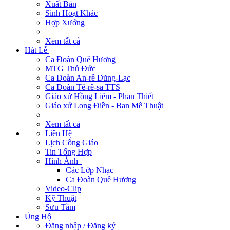
Xuất Bản
Sinh Hoạt Khác
Hợp Xướng
Xem tất cả
Hát Lễ
Ca Đoàn Quê Hương
MTG Thủ Đức
Ca Đoàn An-rê Dũng-Lạc
Ca Đoàn Tê-rê-sa TTS
Giáo xứ Hồng Liêm - Phan Thiết
Giáo xứ Long Điền - Ban Mê Thuật
Xem tất cả
Liên Hệ
Lịch Công Giáo
Tin Tổng Hợp
Hình Ảnh
Các Lớp Nhạc
Ca Đoàn Quê Hương
Video-Clip
Kỹ Thuật
Sưu Tầm
Ủng Hộ
Đăng nhập / Đăng ký