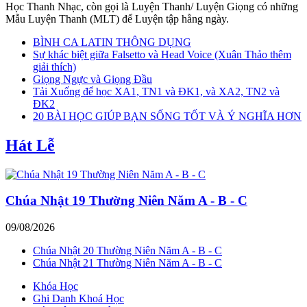
Học Thanh Nhạc, còn gọi là Luyện Thanh/ Luyện Giọng có những
Mẫu Luyện Thanh (MLT) để Luyện tập hằng ngày.
BÌNH CA LATIN THÔNG DỤNG
Sự khác biệt giữa Falsetto và Head Voice (Xuân Thảo thêm
giải thích)
Giọng Ngực và Giọng Đầu
Tải Xuống để học XA1, TN1 và ĐK1, và XA2, TN2 và
ĐK2
20 BÀI HỌC GIÚP BẠN SỐNG TỐT VÀ Ý NGHĨA HƠN
Hát Lễ
Chúa Nhật 19 Thường Niên Năm A - B - C
09/08/2026
Chúa Nhật 20 Thường Niên Năm A - B - C
Chúa Nhật 21 Thường Niên Năm A - B - C
Khóa Học
Ghi Danh Khoá Học