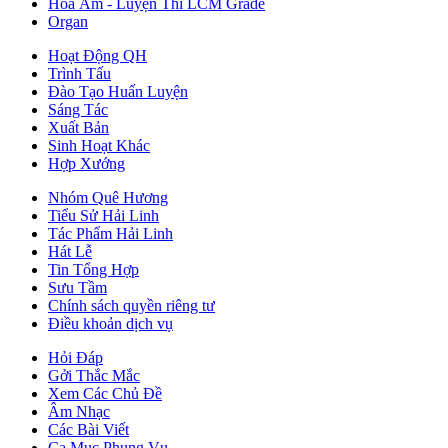
Hòa Âm - Luyện Thi LCM Grade
Organ
Hoạt Động QH
Trình Tấu
Đào Tạo Huấn Luyện
Sáng Tác
Xuất Bản
Sinh Hoạt Khác
Hợp Xướng
Nhóm Quê Hương
Tiểu Sử Hải Linh
Tác Phẩm Hải Linh
Hát Lễ
Tin Tổng Hợp
Sưu Tầm
Chính sách quyền riêng tư
Điều khoản dịch vụ
Hỏi Đáp
Gởi Thắc Mắc
Xem Các Chủ Đề
Âm Nhạc
Các Bài Viết
Ca Mục Phụng Vụ