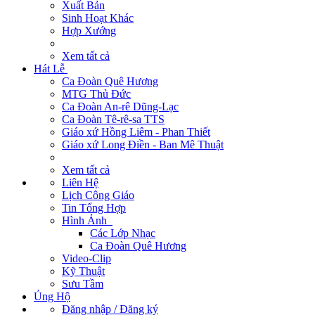
Xuất Bản
Sinh Hoạt Khác
Hợp Xướng
Xem tất cả
Hát Lễ
Ca Đoàn Quê Hương
MTG Thủ Đức
Ca Đoàn An-rê Dũng-Lạc
Ca Đoàn Tê-rê-sa TTS
Giáo xứ Hồng Liêm - Phan Thiết
Giáo xứ Long Điền - Ban Mê Thuật
Xem tất cả
Liên Hệ
Lịch Công Giáo
Tin Tổng Hợp
Hình Ảnh
Các Lớp Nhạc
Ca Đoàn Quê Hương
Video-Clip
Kỹ Thuật
Sưu Tầm
Ủng Hộ
Đăng nhập / Đăng ký