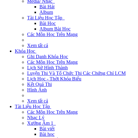
Media/ Nhạc
Bài Hát
Album
Tài Liệu Học Tập
Bài Học
Album Bài Học
Các Môn Học Trên Mạng
Xem tất cả
Khóa Học
Ghi Danh Khóa Học
Các Môn Học Trên Mạng
Lịch Sử Hình Thành
Luyện Thi Và Tổ Chức Thi Các Chứng Chỉ LCM
Lịch Học - Thời Khóa Biểu
Kết Quả Thi
Hình Ảnh
Xem tất cả
Tài Liệu Học Tập
Các Môn Học Trên Mạng
Nhạc Lý
Xướng Âm 1
Bài viết
Bài học