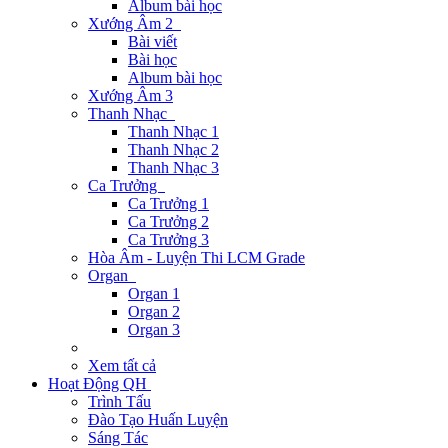
Album bài học
Xướng Âm 2
Bài viết
Bài học
Album bài học
Xướng Âm 3
Thanh Nhạc
Thanh Nhạc 1
Thanh Nhạc 2
Thanh Nhạc 3
Ca Trưởng
Ca Trưởng 1
Ca Trưởng 2
Ca Trưởng 3
Hòa Âm - Luyện Thi LCM Grade
Organ
Organ 1
Organ 2
Organ 3
Xem tất cả
Hoạt Động QH
Trình Tấu
Đào Tạo Huấn Luyện
Sáng Tác