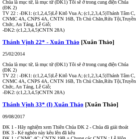
Chúa là mục tử, là mục tử (ĐK1) Tôi sẽ ở trong cung điện Chúa
(ĐK 2)
TV 22 : -ĐK1: (c1,2,4,5)Lễ Kitô Vua A; (c1,2,3,4,5)Thánh Tâm C,
CNMC 4A, CNPS 4A, CNTN 16B, Th Chủ Chăn,Rửa Tội,Truyền
Chức, An Táng, Lễ Giỗ;
-ĐK2: (c1,2,3,4,5)CNTN 28A)
Thánh Vịnh 22* - Xuân Thảo
[Xuân Thảo]
25/02/2014
Chúa là mục tử, là mục tử (ĐK1) Tôi sẽ ở trong cung điện Chúa
(ĐK 2)
TV 22 : -ĐK1: (c1,2,4,5)Lễ Kitô Vua A; (c1,2,3,4,5)Thánh Tâm C,
CNMC 4A, CNPS 4A, CNTN 16B, Th Chủ Chăn,Rửa Tội,Truyền
Chức, An Táng, Lễ Giỗ;
-ĐK2: (c1,2,3,4,5)CNTN 28A)
Thánh Vịnh 33* (I) Xuân Thảo
[Xuân Thảo]
09/08/2017
ĐK 1 - Hãy nghiệm xem Thiên Chúa ĐK 2 - Chúa đã giải thoát
ĐK 3 - Kẻ nghèo này kêu lên đã kêu
ĐK 1 : CNMC 4C; CNTN 19B + Chung các CNTN ; Lễ Hôn