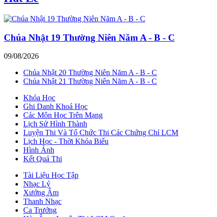
Chúa Nhật 19 Thường Niên Năm A - B - C
09/08/2026
Chúa Nhật 20 Thường Niên Năm A - B - C
Chúa Nhật 21 Thường Niên Năm A - B - C
Khóa Học
Ghi Danh Khoá Học
Các Môn Học Trên Mạng
Lịch Sử Hình Thành
Luyện Thi Và Tổ Chức Thi Các Chứng Chỉ LCM
Lịch Học - Thời Khóa Biểu
Hình Ảnh
Kết Quả Thi
Tài Liệu Học Tập
Nhạc Lý
Xướng Âm
Thanh Nhạc
Ca Trưởng