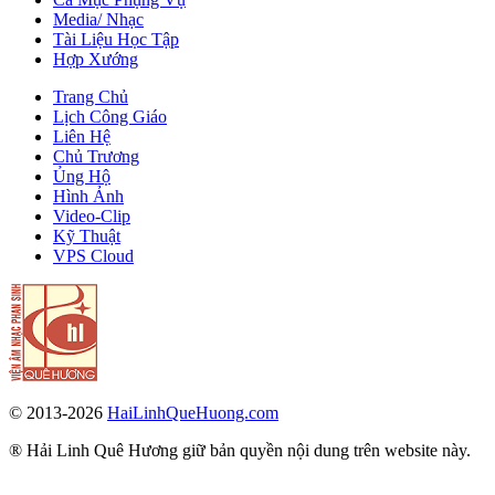
Media/ Nhạc
Tài Liệu Học Tập
Hợp Xướng
Trang Chủ
Lịch Công Giáo
Liên Hệ
Chủ Trương
Ủng Hộ
Hình Ảnh
Video-Clip
Kỹ Thuật
VPS Cloud
© 2013-2026
HaiLinhQueHuong.com
® Hải Linh Quê Hương giữ bản quyền nội dung trên website này.