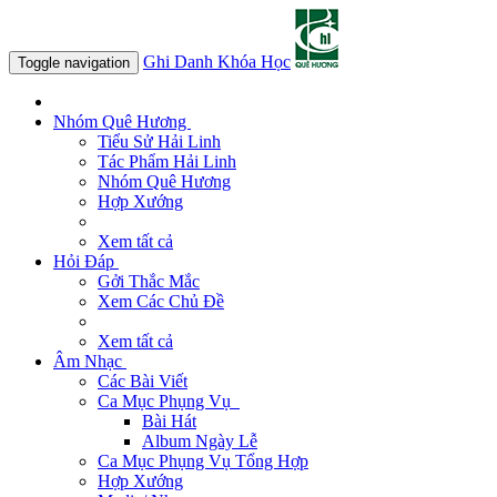
Ghi Danh Khóa Học
Toggle navigation
Nhóm Quê Hương
Tiểu Sử Hải Linh
Tác Phẩm Hải Linh
Nhóm Quê Hương
Hợp Xướng
Xem tất cả
Hỏi Đáp
Gởi Thắc Mắc
Xem Các Chủ Đề
Xem tất cả
Âm Nhạc
Các Bài Viết
Ca Mục Phụng Vụ
Bài Hát
Album Ngày Lễ
Ca Mục Phụng Vụ Tổng Hợp
Hợp Xướng