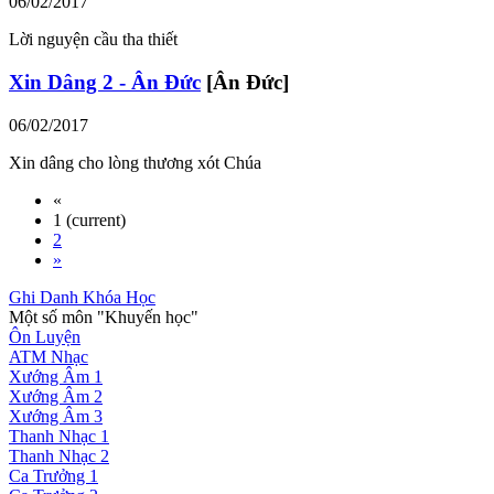
06/02/2017
Lời nguyện cầu tha thiết
Xin Dâng 2 - Ân Đức
[Ân Đức]
06/02/2017
Xin dâng cho lòng thương xót Chúa
«
1
(current)
2
»
Ghi Danh Khóa Học
Một số môn "Khuyến học"
Ôn Luyện
ATM Nhạc
Xướng Âm 1
Xướng Âm 2
Xướng Âm 3
Thanh Nhạc 1
Thanh Nhạc 2
Ca Trưởng 1