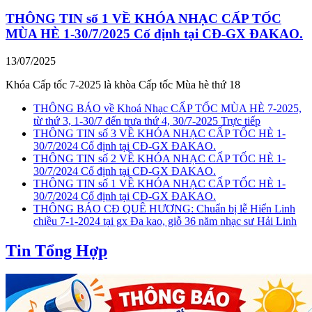
THÔNG TIN số 1 VỀ KHÓA NHẠC CẤP TỐC
MÙA HÈ 1-30/7/2025 Cố định tại CĐ-GX ĐAKAO.
13/07/2025
Khóa Cấp tốc 7-2025 là khòa Cấp tốc Mùa hè thứ 18
THÔNG BÁO về Khoá Nhạc CẤP TỐC MÙA HÈ 7-2025,
từ thứ 3, 1-30/7 đến trưa thứ 4, 30/7-2025 Trực tiếp
THÔNG TIN số 3 VỀ KHÓA NHẠC CẤP TỐC HÈ 1-
30/7/2024 Cố định tại CĐ-GX ĐAKAO.
THÔNG TIN số 2 VỀ KHÓA NHẠC CẤP TỐC HÈ 1-
30/7/2024 Cố định tại CĐ-GX ĐAKAO.
THÔNG TIN số 1 VỀ KHÓA NHẠC CẤP TỐC HÈ 1-
30/7/2024 Cố định tại CĐ-GX ĐAKAO.
THÔNG BÁO CĐ QUÊ HƯƠNG: Chuẩn bị lễ Hiển Linh
chiều 7-1-2024 tại gx Đa kao, giỗ 36 năm nhạc sư Hải Linh
Tin Tổng Hợp