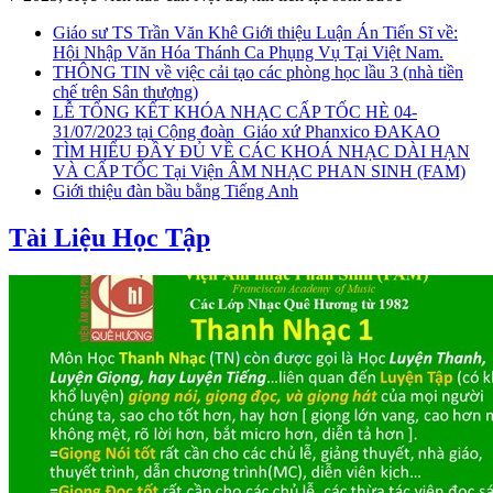
Giáo sư TS Trần Văn Khê Giới thiệu Luận Án Tiến Sĩ về:
Hội Nhập Văn Hóa Thánh Ca Phụng Vụ Tại Việt Nam.
THÔNG TIN về việc cải tạo các phòng học lầu 3 (nhà tiền
chế trên Sân thượng)
LỄ TỔNG KẾT KHÓA NHẠC CẤP TỐC HÈ 04-
31/07/2023 tại Cộng đoàn_Giáo xứ Phanxico ĐAKAO
TÌM HIỂU ĐẦY ĐỦ VỀ CÁC KHOÁ NHẠC DÀI HẠN
VÀ CẤP TỐC Tại Viện ÂM NHẠC PHAN SINH (FAM)
Giới thiệu đàn bầu bằng Tiếng Anh
Tài Liệu Học Tập