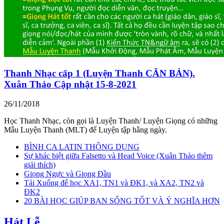
Thanh Nhạc cấp 1 (Luyện Thanh CĂN BẢN).
Xuân Thảo Cập nhật 15-8-2021
26/11/2018
Học Thanh Nhạc, còn gọi là Luyện Thanh/ Luyện Giọng có những
Mẫu Luyện Thanh (MLT) để Luyện tập hằng ngày.
BÌNH CA LATIN THÔNG DỤNG
Sự khác biệt giữa Falsetto và Head Voice (Xuân Thảo thêm
giải thích)
Giọng Ngực và Giọng Đầu
Tải Xuống để học XA1, TN1 và ĐK1, và XA2, TN2 và
ĐK2
20 BÀI HỌC GIÚP BẠN SỐNG TỐT VÀ Ý NGHĨA HƠN
Hát Lễ