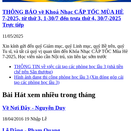
THÔNG BÁO về Khoá Nhạc CẤP TỐC MÙA HÈ
7-2025, từ thứ 3, 1-30/7 đến trưa thứ 4, 30/7-2025
Trực tiếp
11/05/2025
Xin kính gửi đến quý Giám mục, quý Linh mục, quý Bề trên, quý
Tu sĩ, và tất cả quý vị quan tâm đến Khóa Nhạc CẤP TỐC Mùa Hè
7-2025, Học viên nào cần Nội trú, xin liên lạc sớm trước
THÔNG TIN về việc cải tạo các phòng học lầu 3 (nhà tiền
chế trên Sân thượng)
Hình ảnh đang thi công phòng học lầu 3 (Xin đóng góp cải
tạo các phòng học lầu 3)
Bài Hát xem nhiều trong tháng
Về Nơi Đây - Nguyễn Duy
18/04/2016
19
Nhập Lễ
Lễ Dâng - Phạm Quang