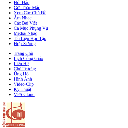
Hỏi Đáp
Gởi Thắc Mắc
Xem Các Chủ Đề
Âm Nhạc
Các Bài Viết
Ca Mục Phụng Vụ
Media/ Nhạc
Tài Liệu Học Tập
Hợp Xướng
Trang Chủ
Lịch Công Giáo
Liên Hệ
Chủ Trương
Ủng Hộ
Hình Ảnh
Video-Clip
Kỹ Thuật
VPS Cloud