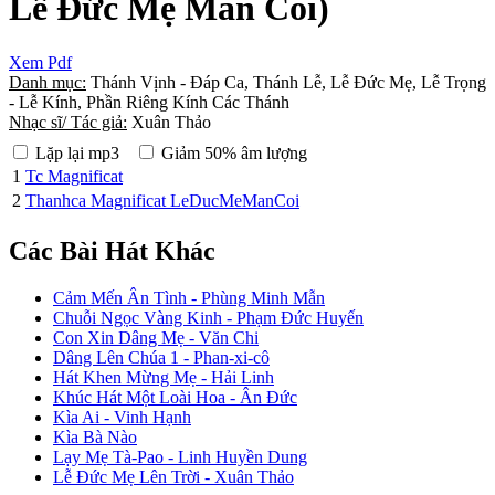
Lễ Đức Mẹ Mân Côi)
Xem Pdf
Danh mục:
Thánh Vịnh - Đáp Ca, Thánh Lễ, Lễ Đức Mẹ, Lễ Trọng
- Lễ Kính, Phần Riêng Kính Các Thánh
Nhạc sĩ/ Tác giả:
Xuân Thảo
Lặp lại mp3
Giảm 50% âm lượng
1
Tc Magnificat
2
Thanhca Magnificat LeDucMeManCoi
Các Bài Hát Khác
Cảm Mến Ân Tình - Phùng Minh Mẫn
Chuỗi Ngọc Vàng Kinh - Phạm Đức Huyến
Con Xin Dâng Mẹ - Văn Chi
Dâng Lên Chúa 1 - Phan-xi-cô
Hát Khen Mừng Mẹ - Hải Linh
Khúc Hát Một Loài Hoa - Ân Đức
Kìa Ai - Vinh Hạnh
Kìa Bà Nào
Lạy Mẹ Tà-Pao - Linh Huyền Dung
Lễ Đức Mẹ Lên Trời - Xuân Thảo