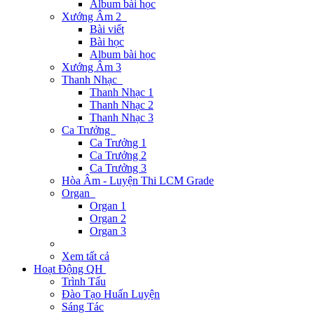
Album bài học
Xướng Âm 2
Bài viết
Bài học
Album bài học
Xướng Âm 3
Thanh Nhạc
Thanh Nhạc 1
Thanh Nhạc 2
Thanh Nhạc 3
Ca Trưởng
Ca Trưởng 1
Ca Trưởng 2
Ca Trưởng 3
Hòa Âm - Luyện Thi LCM Grade
Organ
Organ 1
Organ 2
Organ 3
Xem tất cả
Hoạt Động QH
Trình Tấu
Đào Tạo Huấn Luyện
Sáng Tác