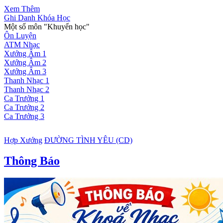
Xem Thêm
Ghi Danh Khóa Học
Một số môn "Khuyến học"
Ôn Luyện
ATM Nhạc
Xướng Âm 1
Xướng Âm 2
Xướng Âm 3
Thanh Nhạc 1
Thanh Nhạc 2
Ca Trưởng 1
Ca Trưởng 2
Ca Trưởng 3
Hợp Xướng
ĐƯỜNG TÌNH YÊU (CD)
Thông Báo