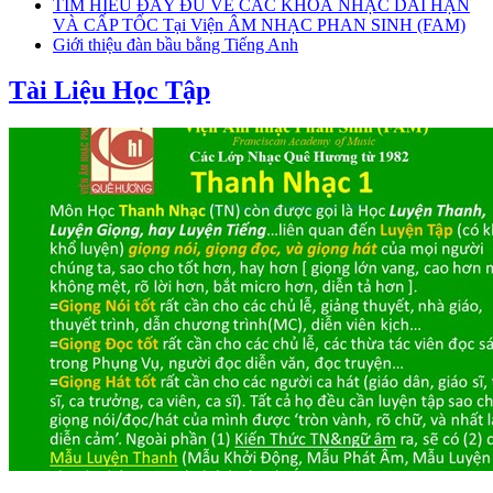
TÌM HIỂU ĐẦY ĐỦ VỀ CÁC KHOÁ NHẠC DÀI HẠN
VÀ CẤP TỐC Tại Viện ÂM NHẠC PHAN SINH (FAM)
Giới thiệu đàn bầu bằng Tiếng Anh
Tài Liệu Học Tập