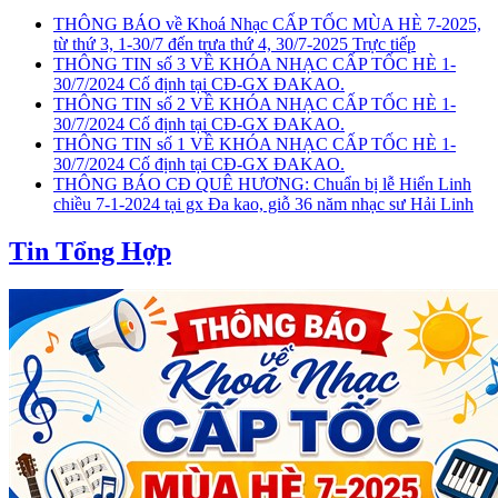
THÔNG BÁO về Khoá Nhạc CẤP TỐC MÙA HÈ 7-2025,
từ thứ 3, 1-30/7 đến trưa thứ 4, 30/7-2025 Trực tiếp
THÔNG TIN số 3 VỀ KHÓA NHẠC CẤP TỐC HÈ 1-
30/7/2024 Cố định tại CĐ-GX ĐAKAO.
THÔNG TIN số 2 VỀ KHÓA NHẠC CẤP TỐC HÈ 1-
30/7/2024 Cố định tại CĐ-GX ĐAKAO.
THÔNG TIN số 1 VỀ KHÓA NHẠC CẤP TỐC HÈ 1-
30/7/2024 Cố định tại CĐ-GX ĐAKAO.
THÔNG BÁO CĐ QUÊ HƯƠNG: Chuẩn bị lễ Hiển Linh
chiều 7-1-2024 tại gx Đa kao, giỗ 36 năm nhạc sư Hải Linh
Tin Tổng Hợp