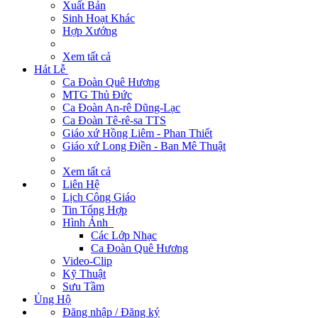
Xuất Bản
Sinh Hoạt Khác
Hợp Xướng
Xem tất cả
Hát Lễ
Ca Đoàn Quê Hương
MTG Thủ Đức
Ca Đoàn An-rê Dũng-Lạc
Ca Đoàn Tê-rê-sa TTS
Giáo xứ Hồng Liêm - Phan Thiết
Giáo xứ Long Điền - Ban Mê Thuật
Xem tất cả
Liên Hệ
Lịch Công Giáo
Tin Tổng Hợp
Hình Ảnh
Các Lớp Nhạc
Ca Đoàn Quê Hương
Video-Clip
Kỹ Thuật
Sưu Tầm
Ủng Hộ
Đăng nhập / Đăng ký