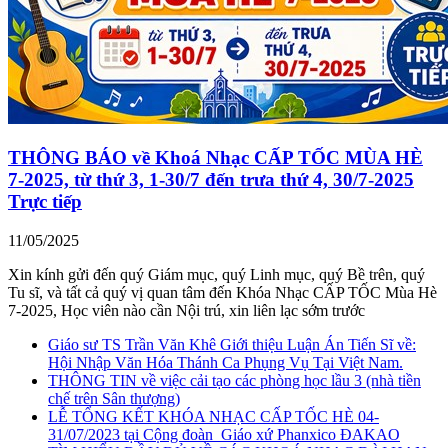
THÔNG BÁO về Khoá Nhạc CẤP TỐC MÙA HÈ
7-2025, từ thứ 3, 1-30/7 đến trưa thứ 4, 30/7-2025
Trực tiếp
11/05/2025
Xin kính gửi đến quý Giám mục, quý Linh mục, quý Bề trên, quý
Tu sĩ, và tất cả quý vị quan tâm đến Khóa Nhạc CẤP TỐC Mùa Hè
7-2025, Học viên nào cần Nội trú, xin liên lạc sớm trước
Giáo sư TS Trần Văn Khê Giới thiệu Luận Án Tiến Sĩ về:
Hội Nhập Văn Hóa Thánh Ca Phụng Vụ Tại Việt Nam.
THÔNG TIN về việc cải tạo các phòng học lầu 3 (nhà tiền
chế trên Sân thượng)
LỄ TỔNG KẾT KHÓA NHẠC CẤP TỐC HÈ 04-
31/07/2023 tại Cộng đoàn_Giáo xứ Phanxico ĐAKAO