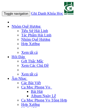
Ghi Danh Khóa Học
Toggle navigation
Nhóm Quê Hương
Tiểu Sử Hải Linh
Tác Phẩm Hải Linh
Nhóm Quê Hương
Hợp Xướng
Xem tất cả
Hỏi Đáp
Gởi Thắc Mắc
Xem Các Chủ Đề
Xem tất cả
Âm Nhạc
Các Bài Viết
Ca Mục Phụng Vụ
Bài Hát
Album Ngày Lễ
Ca Mục Phụng Vụ Tổng Hợp
Hợp Xướng