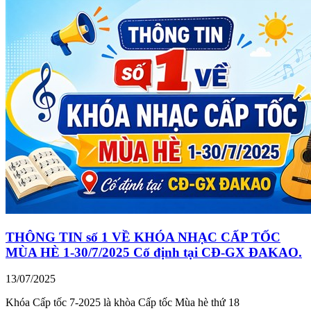
THÔNG TIN số 1 VỀ KHÓA NHẠC CẤP TỐC
MÙA HÈ 1-30/7/2025 Cố định tại CĐ-GX ĐAKAO.
13/07/2025
Khóa Cấp tốc 7-2025 là khòa Cấp tốc Mùa hè thứ 18