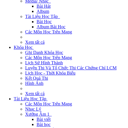
Media/ Nhạc
Bài Hát
Album
Tài Liệu Học Tập
Bài Học
Album Bài Học
Các Môn Học Trên Mạng
Xem tất cả
Khóa Học
Ghi Danh Khóa Học
Các Môn Học Trên Mạng
Lịch Sử Hình Thành
Luyện Thi Và Tổ Chức Thi Các Chứng Chỉ LCM
Lịch Học - Thời Khóa Biểu
Kết Quả Thi
Hình Ảnh
Xem tất cả
Tài Liệu Học Tập
Các Môn Học Trên Mạng
Nhạc Lý
Xướng Âm 1
Bài viết
Bài học