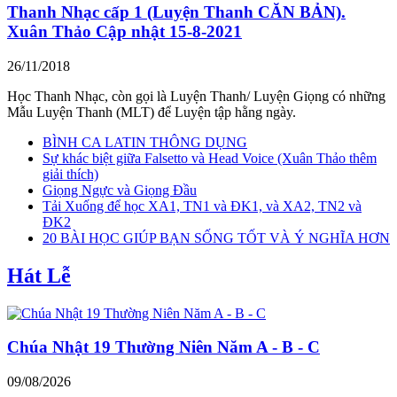
Thanh Nhạc cấp 1 (Luyện Thanh CĂN BẢN).
Xuân Thảo Cập nhật 15-8-2021
26/11/2018
Học Thanh Nhạc, còn gọi là Luyện Thanh/ Luyện Giọng có những
Mẫu Luyện Thanh (MLT) để Luyện tập hằng ngày.
BÌNH CA LATIN THÔNG DỤNG
Sự khác biệt giữa Falsetto và Head Voice (Xuân Thảo thêm
giải thích)
Giọng Ngực và Giọng Đầu
Tải Xuống để học XA1, TN1 và ĐK1, và XA2, TN2 và
ĐK2
20 BÀI HỌC GIÚP BẠN SỐNG TỐT VÀ Ý NGHĨA HƠN
Hát Lễ
Chúa Nhật 19 Thường Niên Năm A - B - C
09/08/2026