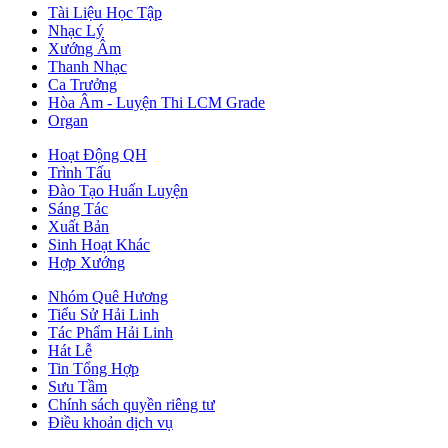
Tài Liệu Học Tập
Nhạc Lý
Xướng Âm
Thanh Nhạc
Ca Trưởng
Hòa Âm - Luyện Thi LCM Grade
Organ
Hoạt Động QH
Trình Tấu
Đào Tạo Huấn Luyện
Sáng Tác
Xuất Bản
Sinh Hoạt Khác
Hợp Xướng
Nhóm Quê Hương
Tiểu Sử Hải Linh
Tác Phẩm Hải Linh
Hát Lễ
Tin Tổng Hợp
Sưu Tầm
Chính sách quyền riêng tư
Điều khoản dịch vụ