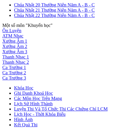
Chúa Nhật 20 Thường Niên Năm A - B - C
Chúa Nhật 21 Thường Niên Năm A - B - C
Chúa Nhật 22 Thường Niên Năm A - B - C
Một số môn "Khuyến học"
Ôn Luyện
ATM Nhạc
Xướng Âm 1
Xướng Âm 2
Xướng Âm 3
Thanh Nhạc 1
Thanh Nhạc 2
Ca Trưởng 1
Ca Trưởng 2
Ca Trưởng 3
Khóa Học
Ghi Danh Khoá Học
Các Môn Học Trên Mạng
Lịch Sử Hình Thành
Luyện Thi Và Tổ Chức Thi Các Chứng Chỉ LCM
Lịch Học - Thời Khóa Biểu
Hình Ảnh
Kết Quả Thi