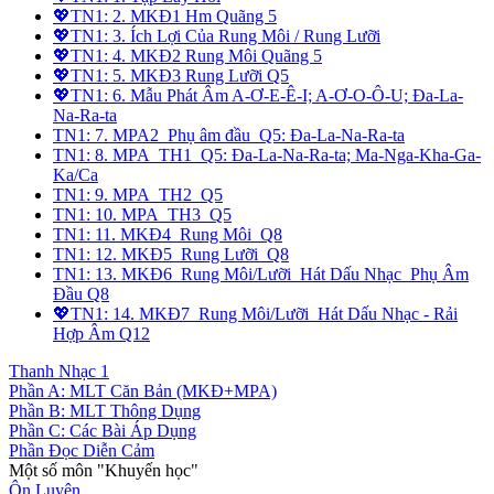
💖TN1: 2. MKĐ1 Hm Quãng 5
💖TN1: 3. Ích Lợi Của Rung Môi / Rung Lưỡi
💖TN1: 4. MKĐ2 Rung Môi Quãng 5
💖TN1: 5. MKĐ3 Rung Lưỡi Q5
💖TN1: 6. Mẫu Phát Âm A-Ơ-E-Ê-I; A-Ơ-O-Ô-U; Đa-La-
Na-Ra-ta
TN1: 7. MPA2_Phụ âm đầu_Q5: Đa-La-Na-Ra-ta
TN1: 8. MPA_TH1_Q5: Đa-La-Na-Ra-ta; Ma-Nga-Kha-Ga-
Ka/Ca
TN1: 9. MPA_TH2_Q5
TN1: 10. MPA_TH3_Q5
TN1: 11. MKĐ4_Rung Môi_Q8
TN1: 12. MKĐ5_Rung Lưỡi_Q8
TN1: 13. MKĐ6_Rung Môi/Lưỡi_Hát Dấu Nhạc_Phụ Âm
Đầu Q8
💖TN1: 14. MKĐ7_Rung Môi/Lưỡi_Hát Dấu Nhạc - Rải
Hợp Âm Q12
Thanh Nhạc 1
Phần A: MLT Căn Bản (MKĐ+MPA)
Phần B: MLT Thông Dụng
Phần C: Các Bài Áp Dụng
Phần Đọc Diễn Cảm
Một số môn "Khuyến học"
Ôn Luyện