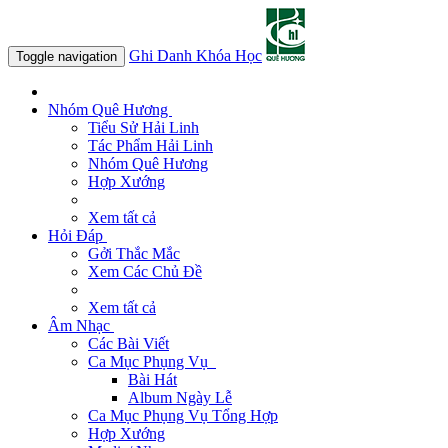
Ghi Danh Khóa Học
Toggle navigation
Nhóm Quê Hương
Tiểu Sử Hải Linh
Tác Phẩm Hải Linh
Nhóm Quê Hương
Hợp Xướng
Xem tất cả
Hỏi Đáp
Gởi Thắc Mắc
Xem Các Chủ Đề
Xem tất cả
Âm Nhạc
Các Bài Viết
Ca Mục Phụng Vụ
Bài Hát
Album Ngày Lễ
Ca Mục Phụng Vụ Tổng Hợp
Hợp Xướng