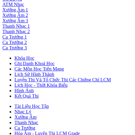
ATM Nhạc
Xướng Âm 1
Xướng Âm 2
Xướng Âm 3
Thanh Nhạc 1
Thanh Nhạc 2
Ca Trưởng 1
Ca Trưởng 2
Ca Trưởng 3
Khóa Học
Ghi Danh Khoá Học
Các Môn Học Trên Mạng
Lịch Sử Hình Thành
Luyện Thi Và Tổ Chức Thi Các Chứng Chỉ LCM
Lịch Học - Thời Khóa Biểu
Hình Ảnh
Kết Quả Thi
Tài Liệu Học Tập
Nhạc Lý
Xướng Âm
Thanh Nhạc
Ca Trưởng
Hòa Âm - Luyện Thi LCM Grade