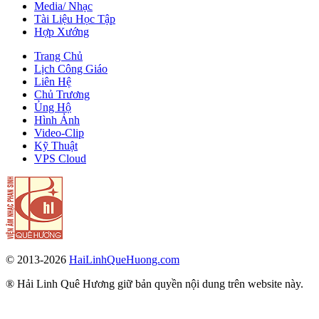
Media/ Nhạc
Tài Liệu Học Tập
Hợp Xướng
Trang Chủ
Lịch Công Giáo
Liên Hệ
Chủ Trương
Ủng Hộ
Hình Ảnh
Video-Clip
Kỹ Thuật
VPS Cloud
© 2013-2026
HaiLinhQueHuong.com
® Hải Linh Quê Hương giữ bản quyền nội dung trên website này.