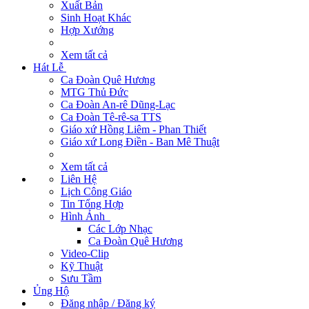
Xuất Bản
Sinh Hoạt Khác
Hợp Xướng
Xem tất cả
Hát Lễ
Ca Đoàn Quê Hương
MTG Thủ Đức
Ca Đoàn An-rê Dũng-Lạc
Ca Đoàn Tê-rê-sa TTS
Giáo xứ Hồng Liêm - Phan Thiết
Giáo xứ Long Điền - Ban Mê Thuật
Xem tất cả
Liên Hệ
Lịch Công Giáo
Tin Tổng Hợp
Hình Ảnh
Các Lớp Nhạc
Ca Đoàn Quê Hương
Video-Clip
Kỹ Thuật
Sưu Tầm
Ủng Hộ
Đăng nhập / Đăng ký