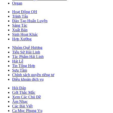
Organ
Hoạt Động QH
Trình Tấu
Đào Tạo Huấn Luyện
Sáng Tác
Xuất Bản
Sinh Hoạt Khác
Hợp Xướng
Nhóm Quê Hương
Tiểu Sử Hải Linh
Tác Phẩm Hải Linh
Hát Lễ
Tin Tổng Hợp
Sưu Tầm
Chính sách quyền riêng tư
Điều khoản dịch vụ
Hỏi Đáp
Gởi Thắc Mắc
Xem Các Chủ Đề
Âm Nhạc
Các Bài Viết
Ca Mục Phụng Vụ