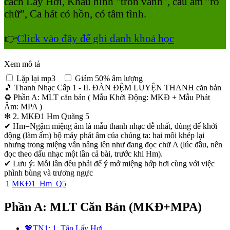
cách Lấy Hơi, Khẩu hình "tròn vành", cấu âm "rõ
chữ", Ca hát có hồn, có tâm tình.
👉
Click vào đây để ghi danh khoá học
Xem mô tả
Lặp lại mp3
Giảm 50% âm lượng
🎵 Thanh Nhạc Cấp 1 - II. ĐÀN ĐỆM LUYỆN THANH căn bản
♻ Phần A: MLT căn bản ( Mẫu Khởi Động: MKĐ + Mẫu Phát
Âm: MPA )
❇ 2. MKĐ1 Hm Quãng 5
✔ Hm=Ngậm miệng âm là mẫu thanh nhạc dễ nhất, dùng để khởi
động (làm ấm) bộ máy phát âm của chúng ta: hai môi khép lại
nhưng trong miệng vẫn nâng lên như đang đọc chữ A (lúc đầu, nên
đọc theo dấu nhạc một lần cả bài, trước khi Hm).
✔ Lưu ý: Mỗi lần đều phải để ý mở miệng hớp hơi cùng với việc
phình bùng và trương ngực
1
MKĐ1_Hm_Q5
Phần A: MLT Căn Bản (MKĐ+MPA)
💖TN1: 1. Tập Lấy Hơi