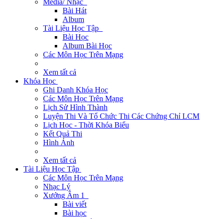
Media/ Nhạc
Bài Hát
Album
Tài Liệu Học Tập
Bài Học
Album Bài Học
Các Môn Học Trên Mạng
Xem tất cả
Khóa Học
Ghi Danh Khóa Học
Các Môn Học Trên Mạng
Lịch Sử Hình Thành
Luyện Thi Và Tổ Chức Thi Các Chứng Chỉ LCM
Lịch Học - Thời Khóa Biểu
Kết Quả Thi
Hình Ảnh
Xem tất cả
Tài Liệu Học Tập
Các Môn Học Trên Mạng
Nhạc Lý
Xướng Âm 1
Bài viết
Bài học