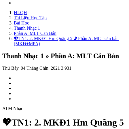
HLQH
Tài Liệu Học Tập
Bài Học
Thanh Nhạc 1
Phần A: MLT Căn Bản
💖TN1: 2. MKĐ1 Hm Quãng 5 🎵Phần A: MLT căn bản
(MKĐ+MPA)
Thanh Nhạc 1 » Phần A: MLT Căn Bản
Thứ Bảy, 04 Tháng Chín, 2021
3.931
ATM Nhạc
💖TN1: 2. MKĐ1 Hm Quãng 5