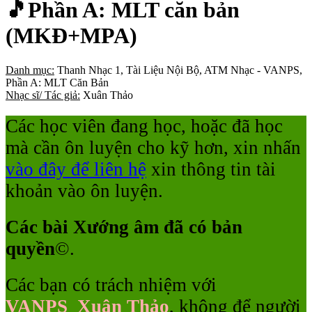
🎵Phần A: MLT căn bản
(MKĐ+MPA)
Danh mục:
Thanh Nhạc 1, Tài Liệu Nội Bộ, ATM Nhạc - VANPS,
Phần A: MLT Căn Bản
Nhạc sĩ/ Tác giả:
Xuân Thảo
Các học viên đang học, hoặc đã học
mà cần ôn luyện cho kỹ hơn, xin nhấn
vào đây để liên hệ
xin thông tin tài
khoản vào ôn luyện.
Các bài Xướng âm đã có bản
quyền
©
.
Các bạn có trách nhiệm với
VANPS_Xuân Thảo
, không để người