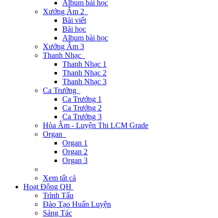
Album bài học
Xướng Âm 2
Bài viết
Bài học
Album bài học
Xướng Âm 3
Thanh Nhạc
Thanh Nhạc 1
Thanh Nhạc 2
Thanh Nhạc 3
Ca Trưởng
Ca Trưởng 1
Ca Trưởng 2
Ca Trưởng 3
Hòa Âm - Luyện Thi LCM Grade
Organ
Organ 1
Organ 2
Organ 3
Xem tất cả
Hoạt Động QH
Trình Tấu
Đào Tạo Huấn Luyện
Sáng Tác