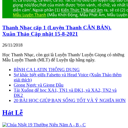
Thanh Nhạc cấp 1 (Luyện Thanh CĂN BẢN).
Xuân Thảo Cập nhật 15-8-2021
26/11/2018
Học Thanh Nhạc, còn gọi là Luyện Thanh/ Luyện Giọng có những
Mẫu Luyện Thanh (MLT) để Luyện tập hằng ngày.
BÌNH CA LATIN THÔNG DỤNG
Sự khác biệt giữa Falsetto và Head Voice (Xuân Thảo thêm
giải thích)
Giọng Ngực và Giọng Đầu
Tải Xuống để học XA1, TN1 và ĐK1, và XA2, TN2 và
ĐK2
20 BÀI HỌC GIÚP BẠN SỐNG TỐT VÀ Ý NGHĨA HƠN
Hát Lễ