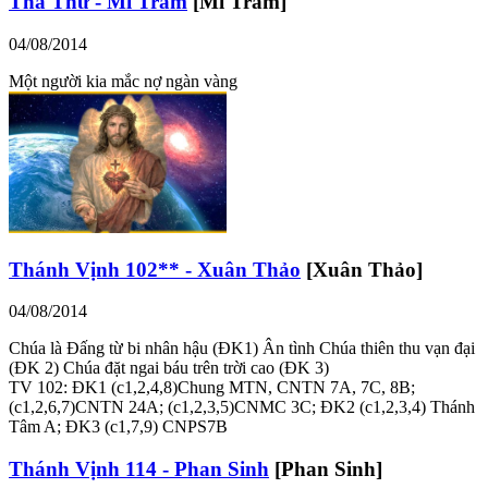
Tha Thứ - Mi Trầm
[Mi Trầm]
04/08/2014
Một người kia mắc nợ ngàn vàng
Thánh Vịnh 102** - Xuân Thảo
[Xuân Thảo]
04/08/2014
Chúa là Đấng từ bi nhân hậu (ĐK1) Ân tình Chúa thiên thu vạn đại
(ĐK 2) Chúa đặt ngai báu trên trời cao (ĐK 3)
TV 102: ĐK1 (c1,2,4,8)Chung MTN, CNTN 7A, 7C, 8B;
(c1,2,6,7)CNTN 24A; (c1,2,3,5)CNMC 3C; ĐK2 (c1,2,3,4) Thánh
Tâm A; ĐK3 (c1,7,9) CNPS7B
Thánh Vịnh 114 - Phan Sinh
[Phan Sinh]