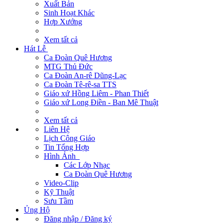
Xuất Bản
Sinh Hoạt Khác
Hợp Xướng
Xem tất cả
Hát Lễ
Ca Đoàn Quê Hương
MTG Thủ Đức
Ca Đoàn An-rê Dũng-Lạc
Ca Đoàn Tê-rê-sa TTS
Giáo xứ Hồng Liêm - Phan Thiết
Giáo xứ Long Điền - Ban Mê Thuật
Xem tất cả
Liên Hệ
Lịch Công Giáo
Tin Tổng Hợp
Hình Ảnh
Các Lớp Nhạc
Ca Đoàn Quê Hương
Video-Clip
Kỹ Thuật
Sưu Tầm
Ủng Hộ
Đăng nhập / Đăng ký