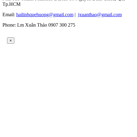
Tp.HCM
Email:
hailinhquehuong@gmail.com
|
jxuanthao@gmail.com
Phone: Lm Xuân Thảo 0907 300 275
×