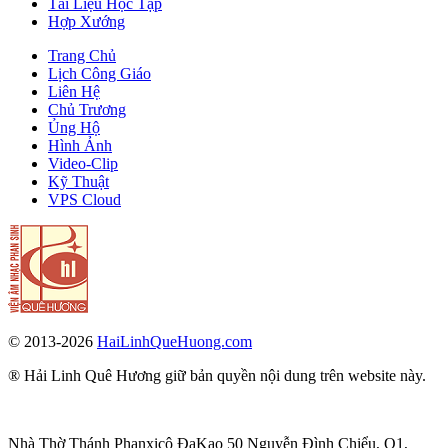
Tài Liệu Học Tập
Hợp Xướng
Trang Chủ
Lịch Công Giáo
Liên Hệ
Chủ Trương
Ủng Hộ
Hình Ảnh
Video-Clip
Kỹ Thuật
VPS Cloud
© 2013-2026
HaiLinhQueHuong.com
® Hải Linh Quê Hương giữ bản quyền nội dung trên website này.
Nhà Thờ Thánh Phanxicô ĐaKao 50 Nguyễn Đình Chiểu, Q1,