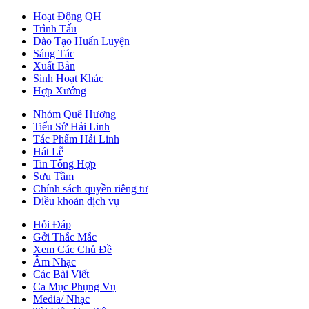
Hoạt Động QH
Trình Tấu
Đào Tạo Huấn Luyện
Sáng Tác
Xuất Bản
Sinh Hoạt Khác
Hợp Xướng
Nhóm Quê Hương
Tiểu Sử Hải Linh
Tác Phẩm Hải Linh
Hát Lễ
Tin Tổng Hợp
Sưu Tầm
Chính sách quyền riêng tư
Điều khoản dịch vụ
Hỏi Đáp
Gởi Thắc Mắc
Xem Các Chủ Đề
Âm Nhạc
Các Bài Viết
Ca Mục Phụng Vụ
Media/ Nhạc