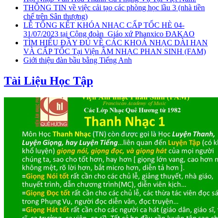
THÔNG TIN về việc cải tạo các phòng học lầu 3 (nhà tiền
chế trên Sân thượng)
LỄ TỔNG KẾT KHÓA NHẠC CẤP TỐC HÈ 04-
31/07/2023 tại Cộng đoàn_Giáo xứ Phanxico ĐAKAO
TÌM HIỂU ĐẦY ĐỦ VỀ CÁC KHOÁ NHẠC DÀI HẠN
VÀ CẤP TỐC Tại Viện ÂM NHẠC PHAN SINH (FAM)
Giới thiệu đàn bầu bằng Tiếng Anh
Tài Liệu Học Tập