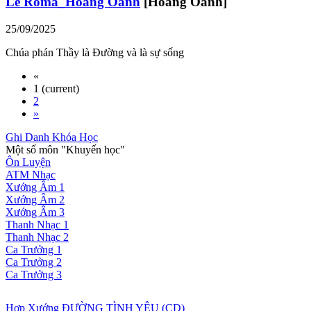
Lễ Roma_Hoàng Oanh
[Hoàng Oanh]
25/09/2025
Chúa phán Thầy là Đường và là sự sống
«
1
(current)
2
»
Ghi Danh Khóa Học
Một số môn "Khuyến học"
Ôn Luyện
ATM Nhạc
Xướng Âm 1
Xướng Âm 2
Xướng Âm 3
Thanh Nhạc 1
Thanh Nhạc 2
Ca Trưởng 1
Ca Trưởng 2
Ca Trưởng 3
Hợp Xướng
ĐƯỜNG TÌNH YÊU (CD)