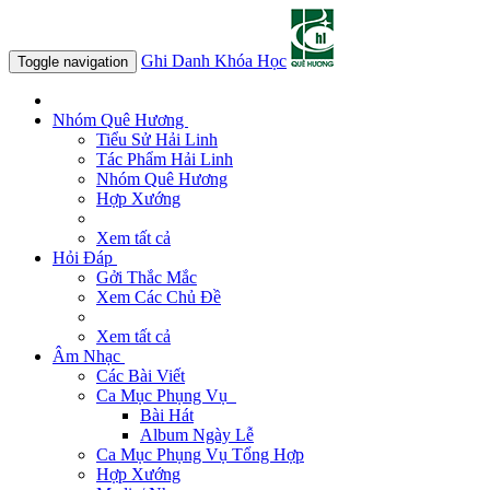
Ghi Danh Khóa Học
Toggle navigation
Nhóm Quê Hương
Tiểu Sử Hải Linh
Tác Phẩm Hải Linh
Nhóm Quê Hương
Hợp Xướng
Xem tất cả
Hỏi Đáp
Gởi Thắc Mắc
Xem Các Chủ Đề
Xem tất cả
Âm Nhạc
Các Bài Viết
Ca Mục Phụng Vụ
Bài Hát
Album Ngày Lễ
Ca Mục Phụng Vụ Tổng Hợp
Hợp Xướng