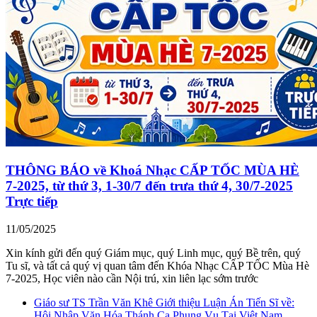
THÔNG BÁO về Khoá Nhạc CẤP TỐC MÙA HÈ
7-2025, từ thứ 3, 1-30/7 đến trưa thứ 4, 30/7-2025
Trực tiếp
11/05/2025
Xin kính gửi đến quý Giám mục, quý Linh mục, quý Bề trên, quý
Tu sĩ, và tất cả quý vị quan tâm đến Khóa Nhạc CẤP TỐC Mùa Hè
7-2025, Học viên nào cần Nội trú, xin liên lạc sớm trước
Giáo sư TS Trần Văn Khê Giới thiệu Luận Án Tiến Sĩ về:
Hội Nhập Văn Hóa Thánh Ca Phụng Vụ Tại Việt Nam.