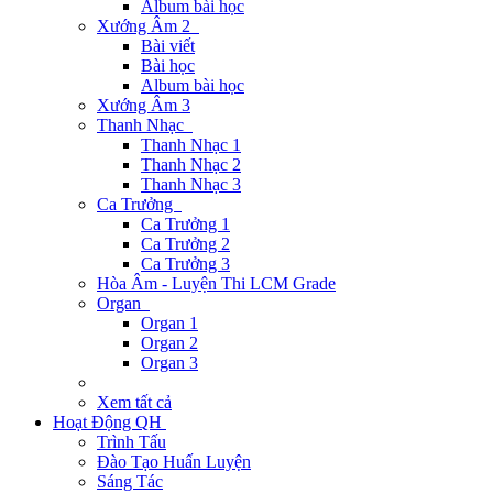
Album bài học
Xướng Âm 2
Bài viết
Bài học
Album bài học
Xướng Âm 3
Thanh Nhạc
Thanh Nhạc 1
Thanh Nhạc 2
Thanh Nhạc 3
Ca Trưởng
Ca Trưởng 1
Ca Trưởng 2
Ca Trưởng 3
Hòa Âm - Luyện Thi LCM Grade
Organ
Organ 1
Organ 2
Organ 3
Xem tất cả
Hoạt Động QH
Trình Tấu
Đào Tạo Huấn Luyện
Sáng Tác