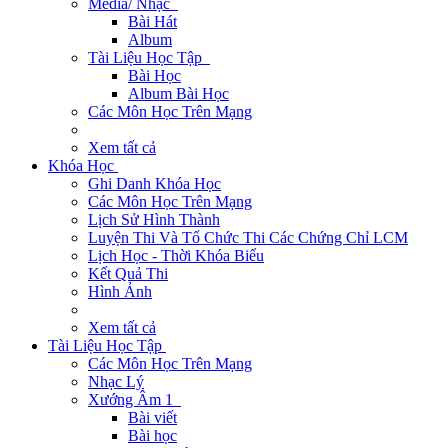
Media/ Nhạc
Bài Hát
Album
Tài Liệu Học Tập
Bài Học
Album Bài Học
Các Môn Học Trên Mạng
Xem tất cả
Khóa Học
Ghi Danh Khóa Học
Các Môn Học Trên Mạng
Lịch Sử Hình Thành
Luyện Thi Và Tổ Chức Thi Các Chứng Chỉ LCM
Lịch Học - Thời Khóa Biểu
Kết Quả Thi
Hình Ảnh
Xem tất cả
Tài Liệu Học Tập
Các Môn Học Trên Mạng
Nhạc Lý
Xướng Âm 1
Bài viết
Bài học