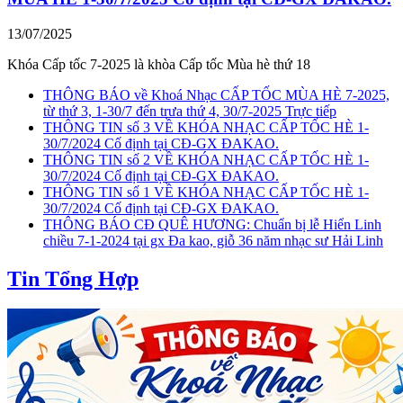
13/07/2025
Khóa Cấp tốc 7-2025 là khòa Cấp tốc Mùa hè thứ 18
THÔNG BÁO về Khoá Nhạc CẤP TỐC MÙA HÈ 7-2025,
từ thứ 3, 1-30/7 đến trưa thứ 4, 30/7-2025 Trực tiếp
THÔNG TIN số 3 VỀ KHÓA NHẠC CẤP TỐC HÈ 1-
30/7/2024 Cố định tại CĐ-GX ĐAKAO.
THÔNG TIN số 2 VỀ KHÓA NHẠC CẤP TỐC HÈ 1-
30/7/2024 Cố định tại CĐ-GX ĐAKAO.
THÔNG TIN số 1 VỀ KHÓA NHẠC CẤP TỐC HÈ 1-
30/7/2024 Cố định tại CĐ-GX ĐAKAO.
THÔNG BÁO CĐ QUÊ HƯƠNG: Chuẩn bị lễ Hiển Linh
chiều 7-1-2024 tại gx Đa kao, giỗ 36 năm nhạc sư Hải Linh
Tin Tổng Hợp