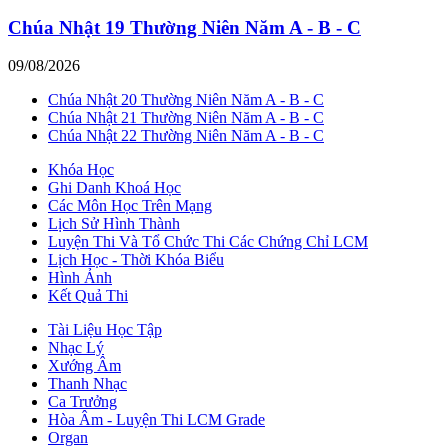
Chúa Nhật 19 Thường Niên Năm A - B - C
09/08/2026
Chúa Nhật 20 Thường Niên Năm A - B - C
Chúa Nhật 21 Thường Niên Năm A - B - C
Chúa Nhật 22 Thường Niên Năm A - B - C
Khóa Học
Ghi Danh Khoá Học
Các Môn Học Trên Mạng
Lịch Sử Hình Thành
Luyện Thi Và Tổ Chức Thi Các Chứng Chỉ LCM
Lịch Học - Thời Khóa Biểu
Hình Ảnh
Kết Quả Thi
Tài Liệu Học Tập
Nhạc Lý
Xướng Âm
Thanh Nhạc
Ca Trưởng
Hòa Âm - Luyện Thi LCM Grade
Organ