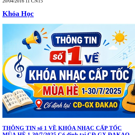
20/04/2016
11
CN15
Khóa Học
THÔNG TIN số 1 VỀ KHÓA NHẠC CẤP TỐC
MÙA HÈ 1-30/7/2025 Cố định tại CĐ-GX ĐAKAO.