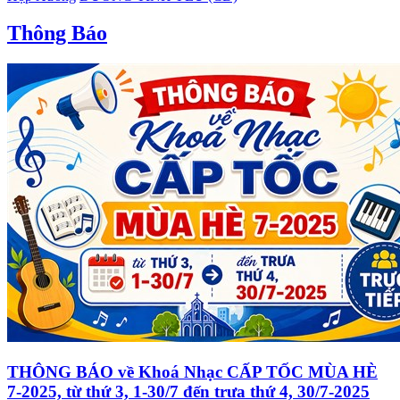
Thông Báo
THÔNG BÁO về Khoá Nhạc CẤP TỐC MÙA HÈ
7-2025, từ thứ 3, 1-30/7 đến trưa thứ 4, 30/7-2025