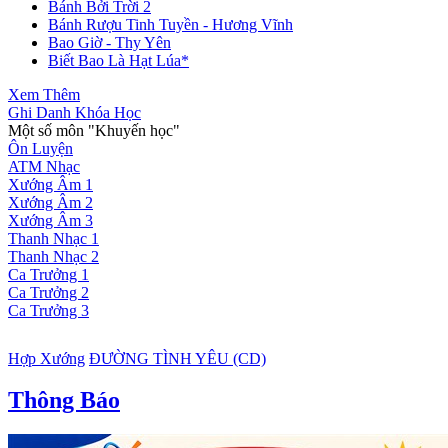
Bánh Bởi Trời 2
Bánh Rượu Tinh Tuyền - Hương Vĩnh
Bao Giờ - Thy Yên
Biết Bao Là Hạt Lúa*
Xem Thêm
Ghi Danh Khóa Học
Một số môn "Khuyến học"
Ôn Luyện
ATM Nhạc
Xướng Âm 1
Xướng Âm 2
Xướng Âm 3
Thanh Nhạc 1
Thanh Nhạc 2
Ca Trưởng 1
Ca Trưởng 2
Ca Trưởng 3
Hợp Xướng
ĐƯỜNG TÌNH YÊU (CD)
Thông Báo