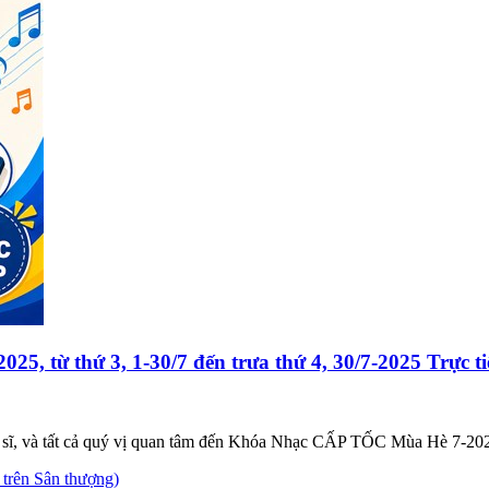
ừ thứ 3, 1-30/7 đến trưa thứ 4, 30/7-2025 Trực ti
sĩ, và tất cả quý vị quan tâm đến Khóa Nhạc CẤP TỐC Mùa Hè 7-2025,
 trên Sân thượng)