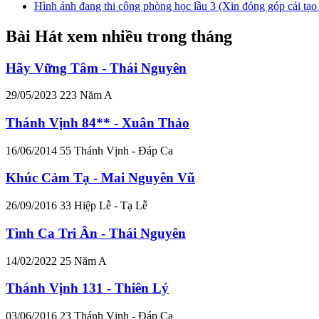
Hình ảnh đang thi công phòng học lầu 3 (Xin đóng góp cải tạo
Bài Hát xem nhiều trong tháng
Hãy Vững Tâm - Thái Nguyên
29/05/2023
223
Năm A
Thánh Vịnh 84** - Xuân Thảo
16/06/2014
55
Thánh Vịnh - Đáp Ca
Khúc Cảm Tạ - Mai Nguyên Vũ
26/09/2016
33
Hiệp Lễ - Tạ Lễ
Tình Ca Tri Ân - Thái Nguyên
14/02/2022
25
Năm A
Thánh Vịnh 131 - Thiên Lý
03/06/2016
23
Thánh Vịnh - Đáp Ca