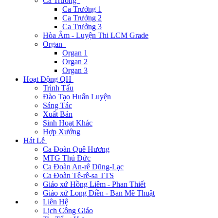
Ca Trưởng
Ca Trưởng 1
Ca Trưởng 2
Ca Trưởng 3
Hòa Âm - Luyện Thi LCM Grade
Organ
Organ 1
Organ 2
Organ 3
Hoạt Động QH
Trình Tấu
Đào Tạo Huấn Luyện
Sáng Tác
Xuất Bản
Sinh Hoạt Khác
Hợp Xướng
Hát Lễ
Ca Đoàn Quê Hương
MTG Thủ Đức
Ca Đoàn An-rê Dũng-Lạc
Ca Đoàn Tê-rê-sa TTS
Giáo xứ Hồng Liêm - Phan Thiết
Giáo xứ Long Điền - Ban Mê Thuật
Liên Hệ
Lịch Công Giáo