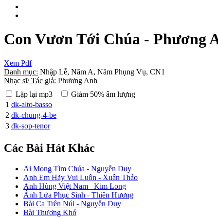
Con Vươn Tới Chúa - Phương 
Xem Pdf
Danh mục:
Nhập Lễ, Năm A, Năm Phụng Vụ, CN1
Nhạc sĩ/ Tác giả:
Phương Anh
Lặp lại mp3
Giảm 50% âm lượng
1
dk-alto-basso
2
dk-chung-4-be
3
dk-sop-tenor
Các Bài Hát Khác
Ai Mong Tìm Chúa - Nguyễn Duy
Anh Em Hãy Vui Luôn - Xuân Thảo
Anh Hùng Việt Nam _Kim Long
Ánh Lửa Phục Sinh - Thiên Hương
Bài Ca Trên Núi - Nguyễn Duy
Bài Thương Khó