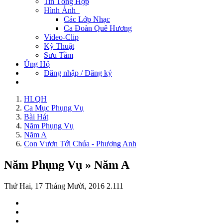
Tin Tổng Hợp
Hình Ảnh
Các Lớp Nhạc
Ca Đoàn Quê Hương
Video-Clip
Kỹ Thuật
Sưu Tầm
Ủng Hộ
Đăng nhập / Đăng ký
HLQH
Ca Mục Phụng Vụ
Bài Hát
Năm Phụng Vụ
Năm A
Con Vươn Tới Chúa - Phương Anh
Năm Phụng Vụ » Năm A
Thứ Hai, 17 Tháng Mười, 2016
2.111