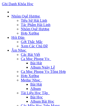
Ghi Danh Khóa Học
Nhóm Quê Hương
Tiểu Sử Hải Linh
Tác Phẩm Hải Linh
Nhóm Quê Hương
Hợp Xướng
Hỏi Đáp
Gởi Thắc Mắc
Xem Các Chủ Đề
Âm Nhạc
Các Bài Viết
Ca Mục Phụng Vụ
Bài Hát
Album Ngày Lễ
Ca Mục Phụng Vụ Tổng Hợp
Hợp Xướng
Media/ Nhạc
Bài Hát
Album
Tài Liệu Học Tập
Bài Học
Album Bài Học
Các Môn Học Trên Mạng