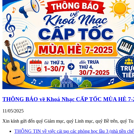
THÔNG BÁO về Khoá Nhạc CẤP TỐC MÙA HÈ 7-2025, t
11/05/2025
Xin kính gửi đến quý Giám mục, quý Linh mục, quý Bề trên, quý Tu 
THÔNG TIN về việc cải tạo các phòng học lầu 3 (nhà tiền chế