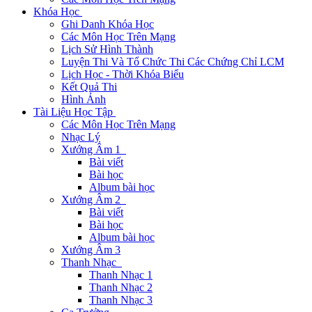
Khóa Học
Ghi Danh Khóa Học
Các Môn Học Trên Mạng
Lịch Sử Hình Thành
Luyện Thi Và Tổ Chức Thi Các Chứng Chỉ LCM
Lịch Học - Thời Khóa Biểu
Kết Quả Thi
Hình Ảnh
Tài Liệu Học Tập
Các Môn Học Trên Mạng
Nhạc Lý
Xướng Âm 1
Bài viết
Bài học
Album bài học
Xướng Âm 2
Bài viết
Bài học
Album bài học
Xướng Âm 3
Thanh Nhạc
Thanh Nhạc 1
Thanh Nhạc 2
Thanh Nhạc 3