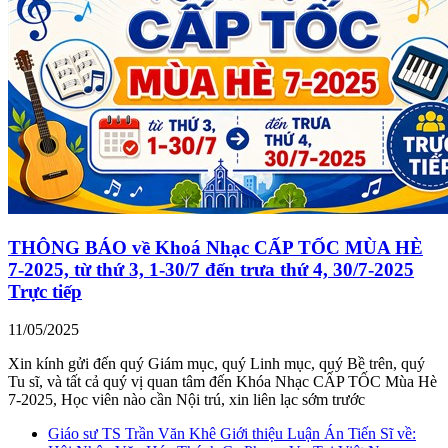
THÔNG BÁO về Khoá Nhạc CẤP TỐC MÙA HÈ
7-2025, từ thứ 3, 1-30/7 đến trưa thứ 4, 30/7-2025
Trực tiếp
11/05/2025
Xin kính gửi đến quý Giám mục, quý Linh mục, quý Bề trên, quý
Tu sĩ, và tất cả quý vị quan tâm đến Khóa Nhạc CẤP TỐC Mùa Hè
7-2025, Học viên nào cần Nội trú, xin liên lạc sớm trước
Giáo sư TS Trần Văn Khê Giới thiệu Luận Án Tiến Sĩ về: