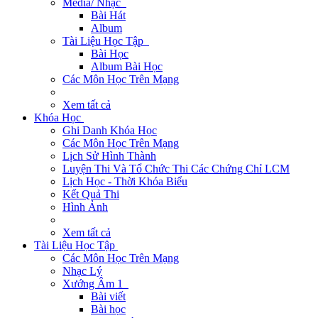
Media/ Nhạc
Bài Hát
Album
Tài Liệu Học Tập
Bài Học
Album Bài Học
Các Môn Học Trên Mạng
Xem tất cả
Khóa Học
Ghi Danh Khóa Học
Các Môn Học Trên Mạng
Lịch Sử Hình Thành
Luyện Thi Và Tổ Chức Thi Các Chứng Chỉ LCM
Lịch Học - Thời Khóa Biểu
Kết Quả Thi
Hình Ảnh
Xem tất cả
Tài Liệu Học Tập
Các Môn Học Trên Mạng
Nhạc Lý
Xướng Âm 1
Bài viết
Bài học