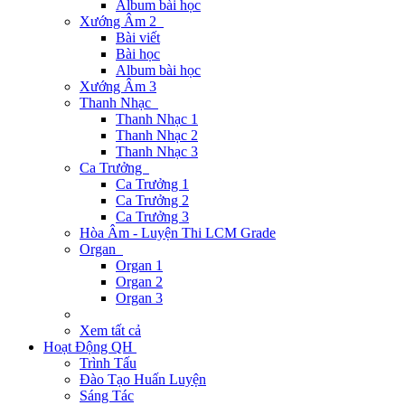
Album bài học
Xướng Âm 2
Bài viết
Bài học
Album bài học
Xướng Âm 3
Thanh Nhạc
Thanh Nhạc 1
Thanh Nhạc 2
Thanh Nhạc 3
Ca Trưởng
Ca Trưởng 1
Ca Trưởng 2
Ca Trưởng 3
Hòa Âm - Luyện Thi LCM Grade
Organ
Organ 1
Organ 2
Organ 3
Xem tất cả
Hoạt Động QH
Trình Tấu
Đào Tạo Huấn Luyện
Sáng Tác