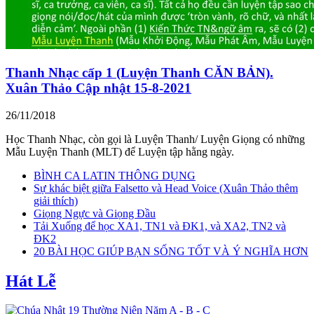
Thanh Nhạc cấp 1 (Luyện Thanh CĂN BẢN).
Xuân Thảo Cập nhật 15-8-2021
26/11/2018
Học Thanh Nhạc, còn gọi là Luyện Thanh/ Luyện Giọng có những
Mẫu Luyện Thanh (MLT) để Luyện tập hằng ngày.
BÌNH CA LATIN THÔNG DỤNG
Sự khác biệt giữa Falsetto và Head Voice (Xuân Thảo thêm
giải thích)
Giọng Ngực và Giọng Đầu
Tải Xuống để học XA1, TN1 và ĐK1, và XA2, TN2 và
ĐK2
20 BÀI HỌC GIÚP BẠN SỐNG TỐT VÀ Ý NGHĨA HƠN
Hát Lễ