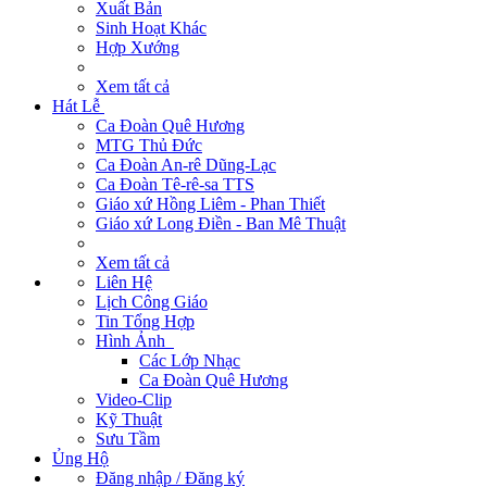
Xuất Bản
Sinh Hoạt Khác
Hợp Xướng
Xem tất cả
Hát Lễ
Ca Đoàn Quê Hương
MTG Thủ Đức
Ca Đoàn An-rê Dũng-Lạc
Ca Đoàn Tê-rê-sa TTS
Giáo xứ Hồng Liêm - Phan Thiết
Giáo xứ Long Điền - Ban Mê Thuật
Xem tất cả
Liên Hệ
Lịch Công Giáo
Tin Tổng Hợp
Hình Ảnh
Các Lớp Nhạc
Ca Đoàn Quê Hương
Video-Clip
Kỹ Thuật
Sưu Tầm
Ủng Hộ
Đăng nhập / Đăng ký