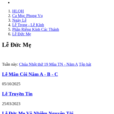
HLQH
Ca Mục Phụng Vụ
Ngày Lễ
Lễ Trọng - Lễ Kính
Phần Riêng Kính Các Thánh
Lễ Đức Mẹ
Lễ Đức Mẹ
Tuần này:
Chúa Nhật thứ 19 Mùa TN - Năm A
Tập hát
Lễ Mân Côi Năm A - B - C
05/10/2025
Lễ Truyền Tin
25/03/2023
Lễ Đức Mẹ Vô Nhiễm Nguyên Tội