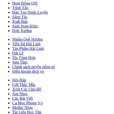
Hoạt Động QH
Trình Tấu
Đào Tạo Huấn Luyện
Sáng Tác
Xuất Bản
Sinh Hoạt Khác
Hợp Xướng
Nhóm Quê Hương
Tiểu Sử Hải Linh
Tác Phẩm Hải Linh
Hát Lễ
Tin Tổng Hợp
Sưu Tầm
Chính sách quyền riêng tư
Điều khoản dịch vụ
Hỏi Đáp
Gởi Thắc Mắc
Xem Các Chủ Đề
Âm Nhạc
Các Bài Viết
Ca Mục Phụng Vụ
Media/ Nhạc
Tài Liệu Học Tập