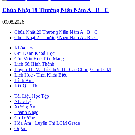
Chúa Nhật 19 Thường Niên Năm A - B - C
09/08/2026
Chúa Nhật 20 Thường Niên Năm A - B - C
Chúa Nhật 21 Thường Niên Năm A - B - C
Khóa Học
Ghi Danh Khoá Học
Các Môn Học Trên Mạng
Lịch Sử Hình Thành
Luyện Thi Và Tổ Chức Thi Các Chứng Chỉ LCM
Lịch Học - Thời Khóa Biểu
Hình Ảnh
Kết Quả Thi
Tài Liệu Học Tập
Nhạc Lý
Xướng Âm
Thanh Nhạc
Ca Trưởng
Hòa Âm - Luyện Thi LCM Grade
Organ