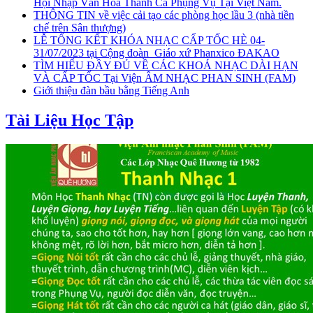
Hội Nhập Văn Hóa Thánh Ca Phụng Vụ Tại Việt Nam.
THÔNG TIN về việc cải tạo các phòng học lầu 3 (nhà tiền
chế trên Sân thượng)
LỄ TỔNG KẾT KHÓA NHẠC CẤP TỐC HÈ 04-
31/07/2023 tại Cộng đoàn_Giáo xứ Phanxico ĐAKAO
TÌM HIỂU ĐẦY ĐỦ VỀ CÁC KHOÁ NHẠC DÀI HẠN
VÀ CẤP TỐC Tại Viện ÂM NHẠC PHAN SINH (FAM)
Giới thiệu đàn bầu bằng Tiếng Anh
Tài Liệu Học Tập