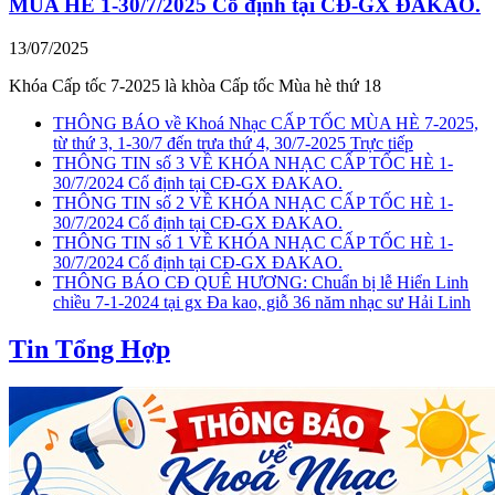
MÙA HÈ 1-30/7/2025 Cố định tại CĐ-GX ĐAKAO.
13/07/2025
Khóa Cấp tốc 7-2025 là khòa Cấp tốc Mùa hè thứ 18
THÔNG BÁO về Khoá Nhạc CẤP TỐC MÙA HÈ 7-2025,
từ thứ 3, 1-30/7 đến trưa thứ 4, 30/7-2025 Trực tiếp
THÔNG TIN số 3 VỀ KHÓA NHẠC CẤP TỐC HÈ 1-
30/7/2024 Cố định tại CĐ-GX ĐAKAO.
THÔNG TIN số 2 VỀ KHÓA NHẠC CẤP TỐC HÈ 1-
30/7/2024 Cố định tại CĐ-GX ĐAKAO.
THÔNG TIN số 1 VỀ KHÓA NHẠC CẤP TỐC HÈ 1-
30/7/2024 Cố định tại CĐ-GX ĐAKAO.
THÔNG BÁO CĐ QUÊ HƯƠNG: Chuẩn bị lễ Hiển Linh
chiều 7-1-2024 tại gx Đa kao, giỗ 36 năm nhạc sư Hải Linh
Tin Tổng Hợp