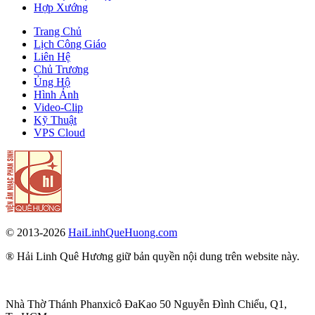
Hợp Xướng
Trang Chủ
Lịch Công Giáo
Liên Hệ
Chủ Trương
Ủng Hộ
Hình Ảnh
Video-Clip
Kỹ Thuật
VPS Cloud
© 2013-2026
HaiLinhQueHuong.com
® Hải Linh Quê Hương giữ bản quyền nội dung trên website này.
Nhà Thờ Thánh Phanxicô ĐaKao 50 Nguyễn Đình Chiểu, Q1,