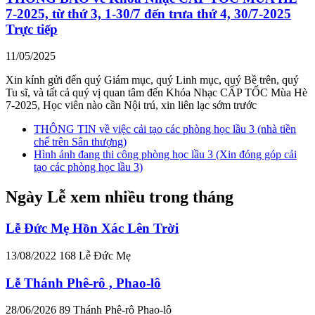
7-2025, từ thứ 3, 1-30/7 đến trưa thứ 4, 30/7-2025
Trực tiếp
11/05/2025
Xin kính gửi đến quý Giám mục, quý Linh mục, quý Bề trên, quý
Tu sĩ, và tất cả quý vị quan tâm đến Khóa Nhạc CẤP TỐC Mùa Hè
7-2025, Học viên nào cần Nội trú, xin liên lạc sớm trước
THÔNG TIN về việc cải tạo các phòng học lầu 3 (nhà tiền
chế trên Sân thượng)
Hình ảnh đang thi công phòng học lầu 3 (Xin đóng góp cải
tạo các phòng học lầu 3)
Ngày Lễ xem nhiều trong tháng
Lễ Đức Mẹ Hồn Xác Lên Trời
13/08/2022
168
Lễ Đức Mẹ
Lễ Thánh Phê-rô , Phao-lô
28/06/2026
89
Thánh Phê-rô Phao-lô