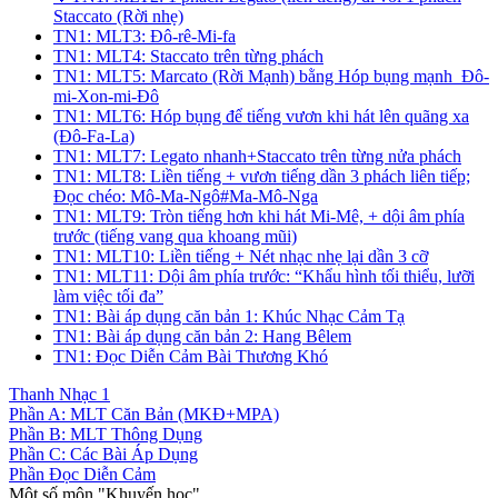
Staccato (Rời nhẹ)
TN1: MLT3: Đô-rê-Mi-fa
TN1: MLT4: Staccato trên từng phách
TN1: MLT5: Marcato (Rời Mạnh) bằng Hóp bụng mạnh_Đô-
mi-Xon-mi-Đô
TN1: MLT6: Hóp bụng để tiếng vươn khi hát lên quãng xa
(Đô-Fa-La)
TN1: MLT7: Legato nhanh+Staccato trên từng nửa phách
TN1: MLT8: Liền tiếng + vươn tiếng dần 3 phách liên tiếp;
Đọc chéo: Mô-Ma-Ngô#Ma-Mô-Nga
TN1: MLT9: Tròn tiếng hơn khi hát Mi-Mê, + dội âm phía
trước (tiếng vang qua khoang mũi)
TN1: MLT10: Liền tiếng + Nét nhạc nhẹ lại dần 3 cỡ
TN1: MLT11: Dội âm phía trước: “Khẩu hình tối thiểu, lưỡi
làm việc tối đa”
TN1: Bài áp dụng căn bản 1: Khúc Nhạc Cảm Tạ
TN1: Bài áp dụng căn bản 2: Hang Bêlem
TN1: Đọc Diễn Cảm Bài Thương Khó
Thanh Nhạc 1
Phần A: MLT Căn Bản (MKĐ+MPA)
Phần B: MLT Thông Dụng
Phần C: Các Bài Áp Dụng
Phần Đọc Diễn Cảm
Một số môn "Khuyến học"