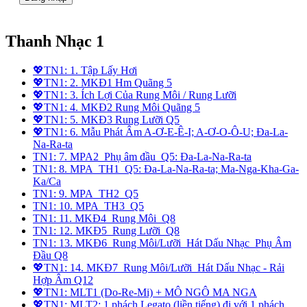
Thanh Nhạc 1
💖TN1: 1. Tập Lấy Hơi
💖TN1: 2. MKĐ1 Hm Quãng 5
💖TN1: 3. Ích Lợi Của Rung Môi / Rung Lưỡi
💖TN1: 4. MKĐ2 Rung Môi Quãng 5
💖TN1: 5. MKĐ3 Rung Lưỡi Q5
💖TN1: 6. Mẫu Phát Âm A-Ơ-E-Ê-I; A-Ơ-O-Ô-U; Đa-La-
Na-Ra-ta
TN1: 7. MPA2_Phụ âm đầu_Q5: Đa-La-Na-Ra-ta
TN1: 8. MPA_TH1_Q5: Đa-La-Na-Ra-ta; Ma-Nga-Kha-Ga-
Ka/Ca
TN1: 9. MPA_TH2_Q5
TN1: 10. MPA_TH3_Q5
TN1: 11. MKĐ4_Rung Môi_Q8
TN1: 12. MKĐ5_Rung Lưỡi_Q8
TN1: 13. MKĐ6_Rung Môi/Lưỡi_Hát Dấu Nhạc_Phụ Âm
Đầu Q8
💖TN1: 14. MKĐ7_Rung Môi/Lưỡi_Hát Dấu Nhạc - Rải
Hợp Âm Q12
💖TN1: MLT1 (Do-Re-Mi) + MÔ NGÔ MA NGA
💖TN1: MLT2: 1 phách Legato (liền tiếng) đi với 1 phách