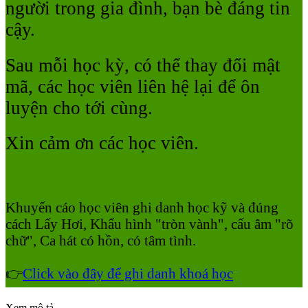
người trong gia đình, bạn bè đáng tin
cậy.
Sau mỗi học kỳ, có thể thay đổi mật
mã, các học viên liên hệ lại để ôn
luyện cho tới cùng.
Xin cảm ơn các học viên.
Khuyến cáo học viên ghi danh học kỹ và đúng
cách Lấy Hơi, Khẩu hình "tròn vành", cấu âm "rõ
chữ", Ca hát có hồn, có tâm tình.
👉
Click vào đây để ghi danh khoá học
Xem mô tả