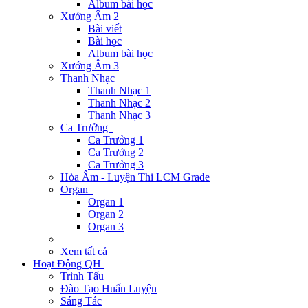
Album bài học
Xướng Âm 2
Bài viết
Bài học
Album bài học
Xướng Âm 3
Thanh Nhạc
Thanh Nhạc 1
Thanh Nhạc 2
Thanh Nhạc 3
Ca Trưởng
Ca Trưởng 1
Ca Trưởng 2
Ca Trưởng 3
Hòa Âm - Luyện Thi LCM Grade
Organ
Organ 1
Organ 2
Organ 3
Xem tất cả
Hoạt Động QH
Trình Tấu
Đào Tạo Huấn Luyện
Sáng Tác