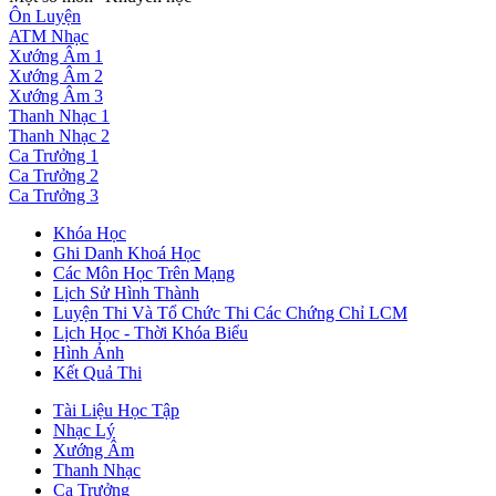
Ôn Luyện
ATM Nhạc
Xướng Âm 1
Xướng Âm 2
Xướng Âm 3
Thanh Nhạc 1
Thanh Nhạc 2
Ca Trưởng 1
Ca Trưởng 2
Ca Trưởng 3
Khóa Học
Ghi Danh Khoá Học
Các Môn Học Trên Mạng
Lịch Sử Hình Thành
Luyện Thi Và Tổ Chức Thi Các Chứng Chỉ LCM
Lịch Học - Thời Khóa Biểu
Hình Ảnh
Kết Quả Thi
Tài Liệu Học Tập
Nhạc Lý
Xướng Âm
Thanh Nhạc
Ca Trưởng