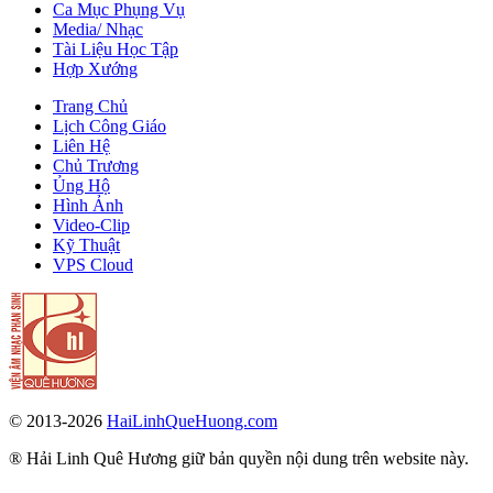
Ca Mục Phụng Vụ
Media/ Nhạc
Tài Liệu Học Tập
Hợp Xướng
Trang Chủ
Lịch Công Giáo
Liên Hệ
Chủ Trương
Ủng Hộ
Hình Ảnh
Video-Clip
Kỹ Thuật
VPS Cloud
© 2013-2026
HaiLinhQueHuong.com
® Hải Linh Quê Hương giữ bản quyền nội dung trên website này.