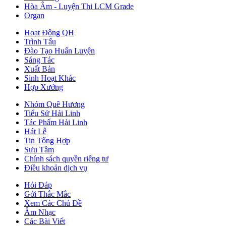
Hòa Âm - Luyện Thi LCM Grade
Organ
Hoạt Động QH
Trình Tấu
Đào Tạo Huấn Luyện
Sáng Tác
Xuất Bản
Sinh Hoạt Khác
Hợp Xướng
Nhóm Quê Hương
Tiểu Sử Hải Linh
Tác Phẩm Hải Linh
Hát Lễ
Tin Tổng Hợp
Sưu Tầm
Chính sách quyền riêng tư
Điều khoản dịch vụ
Hỏi Đáp
Gởi Thắc Mắc
Xem Các Chủ Đề
Âm Nhạc
Các Bài Viết