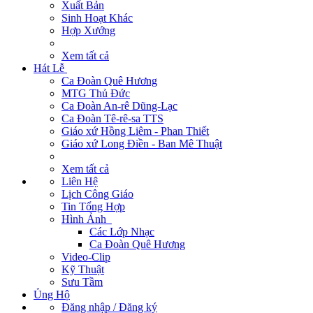
Xuất Bản
Sinh Hoạt Khác
Hợp Xướng
Xem tất cả
Hát Lễ
Ca Đoàn Quê Hương
MTG Thủ Đức
Ca Đoàn An-rê Dũng-Lạc
Ca Đoàn Tê-rê-sa TTS
Giáo xứ Hồng Liêm - Phan Thiết
Giáo xứ Long Điền - Ban Mê Thuật
Xem tất cả
Liên Hệ
Lịch Công Giáo
Tin Tổng Hợp
Hình Ảnh
Các Lớp Nhạc
Ca Đoàn Quê Hương
Video-Clip
Kỹ Thuật
Sưu Tầm
Ủng Hộ
Đăng nhập / Đăng ký