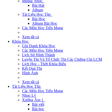
Media/ Nhạc
Bài Hát
Album
Tài Liệu Học Tập
Bài Học
Album Bài Học
Các Môn Học Trên Mạng
Xem tất cả
Khóa Học
Ghi Danh Khóa Học
Các Môn Học Trên Mạng
Lịch Sử Hình Thành
Luyện Thi Và Tổ Chức Thi Các Chứng Chỉ LCM
Lịch Học - Thời Khóa Biểu
Kết Quả Thi
Hình Ảnh
Xem tất cả
Tài Liệu Học Tập
Các Môn Học Trên Mạng
Nhạc Lý
Xướng Âm 1
Bài viết
Bài học