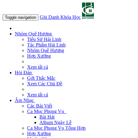
Ghi Danh Khóa Học
Toggle navigation
Nhóm Quê Hương
Tiểu Sử Hải Linh
Tác Phẩm Hải Linh
Nhóm Quê Hương
Hợp Xướng
Xem tất cả
Hỏi Đáp
Gởi Thắc Mắc
Xem Các Chủ Đề
Xem tất cả
Âm Nhạc
Các Bài Viết
Ca Mục Phụng Vụ
Bài Hát
Album Ngày Lễ
Ca Mục Phụng Vụ Tổng Hợp
Hợp Xướng